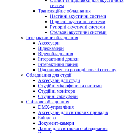
Стійки та підставки для акустичних
систем
Трансляційне обладнання
Настінні акустичні системи
Підвісні акустичні системи
Рупорні акустичні системи
Стельові акустичні системи
Інтерактивне обладнання
Аксесуари
Відеокамери
Відеообладнання
Інтерактивні дошки
Інтерактивні панелі
Підсилювачі та розподілювачі сигналу
Обладнання для студії
Аксесуари для студії
Студійні мікрофони та системи
Студійні монітори
Студійні сабвуфери
Світлове обладнання
DMX-управління
Аксесуари для світлових приладів
Бліндера
Документ-камери
Лампи для світлового обладнання