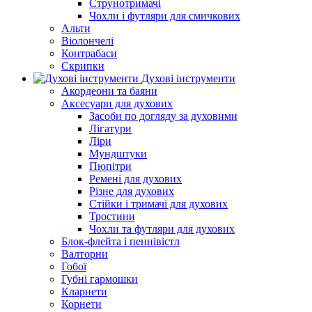
Струнотримачі
Чохли і футляри для смичкових
Альти
Віолончелі
Контрабаси
Скрипки
Духові інструменти
Акордеони та баяни
Аксесуари для духових
Засоби по догляду за духовими
Лігатури
Ліри
Мундштуки
Пюпітри
Ремені для духових
Різне для духових
Стійки і тримачі для духових
Тростини
Чохли та футляри для духових
Блок-флейта і пеннівістл
Валторни
Гобої
Губні гармошки
Кларнети
Корнети