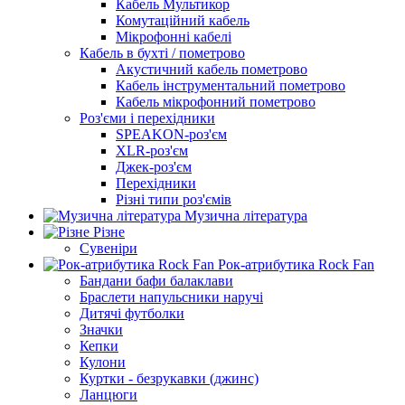
Кабель Мультикор
Комутаційний кабель
Мікрофонні кабелі
Кабель в бухті / пометрово
Акустичний кабель пометрово
Кабель інструментальний пометрово
Кабель мікрофонний пометрово
Роз'єми і перехідники
SPEAKON-роз'єм
XLR-роз'єм
Джек-роз'єм
Перехідники
Різні типи роз'ємів
Музична література
Різне
Сувеніри
Рок-атрибутика Rock Fan
Бандани бафи балаклави
Браслети напульсники наручі
Дитячі футболки
Значки
Кепки
Кулони
Куртки - безрукавки (джинс)
Ланцюги