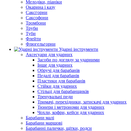
Мелодіки, піаніки
Окарина і казу
Саксгорни
Саксофони
Тромбони
Труби
Туби
Флейти
Флюгельгорни
Ударні інструменти
Аксесуари для ударних
Засоби по догляду за ударними
Інше для ударних
Обручі для барабанів
Педалі для барабанів
Пластики для барабанів
Стійки для ударних
Стільці для барабанщиків
Тренувальні педи
Тримачі, перехідники, затискачі для ударних
Тюнери і метрономи для ударних
Чохли, кофри, кейси для ударних
Барабани малі
Барабани маршові
Барабанні палички, щітки, родси