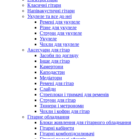
Класичні гітари
Напівакустичні гітари
Укулеле та все до неї
Ремені для укулеле
Різне для укулеле
Струни для укулеле
Укулеле
Чохли для укулеле
Аксесуари для гітар
Засоби по догляду
Інше для гітар
Камертони
Каподастри
Медіатори
Ремені для гітар
Слайди
Стреплоки і тримачі для ременів
Струни для гітар
Тюнери і метрономи
Чохли і кофри для гітар
Гітарне обладнання
Блоки живлення для гітарного обладнання
Гітарні кабінети
Гітарні комбопідсилювачі