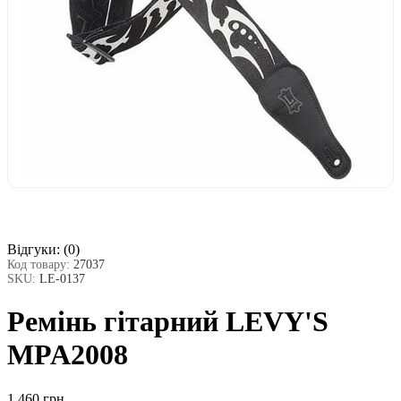
Відгуки:
(0)
Код товару:
27037
SKU:
LE-0137
Ремінь гітарний LEVY'S
MPA2008
1 460 грн