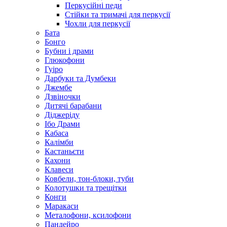
Перкусійні педи
Стійки та тримачі для перкусії
Чохли для перкусії
Бата
Бонго
Бубни і драми
Глюкофони
Гуіро
Дарбуки та Думбеки
Джембе
Дзвіночки
Дитячі барабани
Діджеріду
Ібо Драми
Кабаса
Калімби
Кастаньєти
Кахони
Клавеси
Ковбели, тон-блоки, туби
Колотушки та трещітки
Конги
Маракаси
Металофони, ксилофони
Пандейро