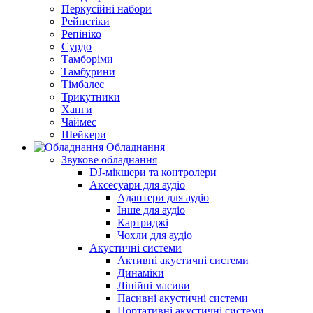
Перкусійні набори
Рейнстіки
Репініко
Сурдо
Тамборіми
Тамбурини
Тімбалес
Трикутники
Ханги
Чаймес
Шейкери
Обладнання
Звукове обладнання
DJ-мікшери та контролери
Аксесуари для аудіо
Адаптери для аудіо
Інше для аудіо
Картриджі
Чохли для аудіо
Акустичні системи
Активні акустичні системи
Динаміки
Лінійні масиви
Пасивні акустичні системи
Портативні акустичні системи