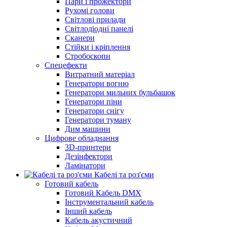
Пари і прожектори
Рухомі голови
Світлові прилади
Світлодіодні панелі
Сканери
Стійки і кріплення
Стробоскопи
Спецефекти
Витратний матеріал
Генератори вогню
Генератори мильних бульбашок
Генератори піни
Генератори снігу
Генератори туману
Дим машини
Цифрове обладнання
3D-принтери
Дезінфектори
Ламінатори
Кабелі та роз'єми
Готовий кабель
Готовий Кабель DMX
Інструментальний кабель
Інший кабель
Кабель акустичний