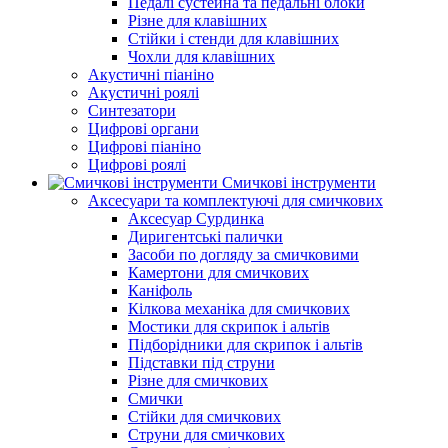
Педалі сустейна та педальні блоки
Різне для клавішних
Стійки і стенди для клавішних
Чохли для клавішних
Акустичні піаніно
Акустичні роялі
Синтезатори
Цифрові органи
Цифрові піаніно
Цифрові роялі
Смичкові інструменти
Аксесуари та комплектуючі для смичкових
Аксесуар Сурдинка
Диригентські палички
Засоби по догляду за смичковими
Камертони для смичкових
Каніфоль
Кілкова механіка для смичкових
Мостики для скрипок і альтів
Підборiдники для скрипок і альтів
Підставки під струни
Різне для смичкових
Смички
Стійки для смичкових
Струни для смичкових