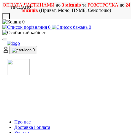
ОПЛАТА ЧАСТИНАМИ
до
3 місяців
та
РОЗСТРОЧКА
до
24
ПРОДАНО
місяців
(Приват, Моно, ПУМБ, Сенс тощо)
X
0
0
0
0
МАГАЗИН
МУЗИЧНИХ ІНСТРУМЕНТІВ
ТА РОК АТРИБУТИКИ
Про нас
Доставка і оплата
Бренди