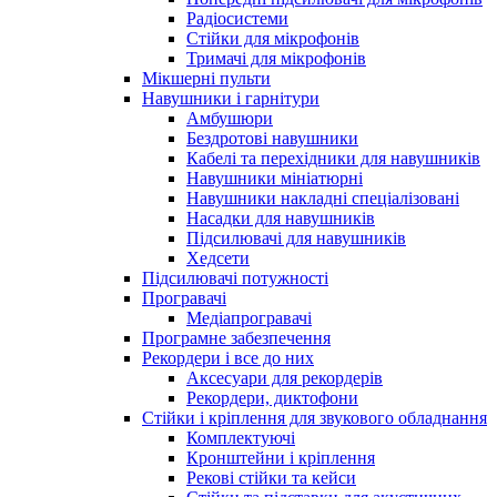
Радіосистеми
Стійки для мікрофонів
Тримачі для мікрофонів
Мікшерні пульти
Навушники і гарнітури
Амбушюри
Бездротові навушники
Кабелі та перехідники для навушників
Навушники мініатюрні
Навушники накладні спеціалізовані
Насадки для навушників
Підсилювачі для навушників
Хедсети
Підсилювачі потужності
Програвачі
Медіапрогравачі
Програмне забезпечення
Рекордери і все до них
Аксесуари для рекордерів
Рекордери, диктофони
Стійки і кріплення для звукового обладнання
Комплектуючі
Кронштейни і кріплення
Рекові стійки та кейси