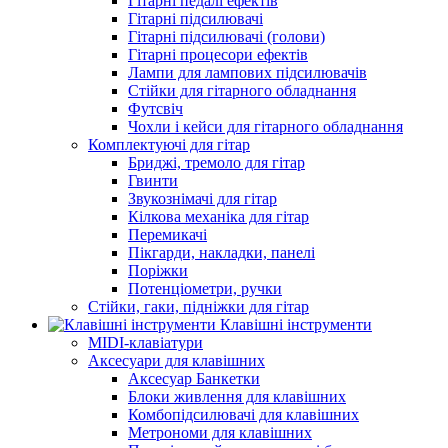
Гітарні педалі ефектів
Гітарні підсилювачі
Гітарні підсилювачі (голови)
Гітарні процесори ефектів
Лампи для лампових підсилювачів
Стійки для гітарного обладнання
Футсвіч
Чохли і кейси для гітарного обладнання
Комплектуючі для гітар
Бриджі, тремоло для гітар
Гвинти
Звукознімачі для гітар
Кілкова механіка для гітар
Перемикачі
Пікгарди, накладки, панелі
Поріжки
Потенціометри, ручки
Стійки, гаки, підніжки для гітар
Клавішні інструменти
MIDI-клавіатури
Аксесуари для клавішних
Аксесуар Банкетки
Блоки живлення для клавішних
Комбопідсилювачі для клавішних
Метрономи для клавішних