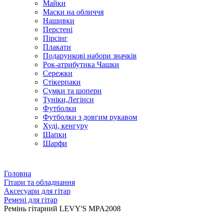
Майки
Маски на обличчя
Нашивки
Перстені
Пірсінг
Плакати
Подарункові набори значків
Рок-атрибутика Чашки
Сережки
Стікерпаки
Сумки та шопери
Туніки,Легінси
Футболки
Футболки з довгим рукавом
Худі, кенгуру
Шапки
Шарфи
Головна
Гітари та обладнання
Аксесуари для гітар
Ремені для гітар
Ремінь гітарний LEVY'S MPA2008