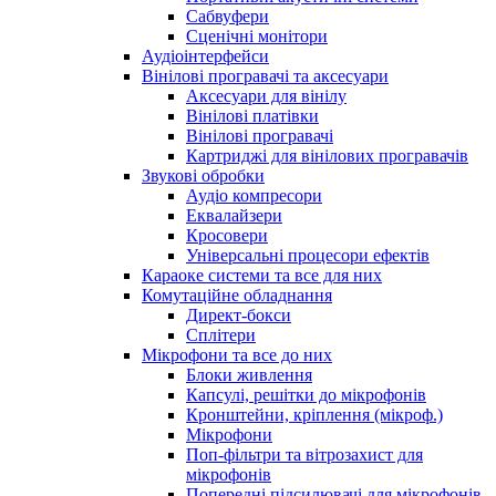
Сабвуфери
Сценічні монітори
Аудіоінтерфейси
Вінілові програвачі та аксесуари
Аксесуари для вінілу
Вінілові платівки
Вінілові програвачі
Картриджі для вінілових програвачів
Звукові обробки
Аудіо компресори
Еквалайзери
Кросовери
Універсальні процесори ефектів
Караоке системи та все для них
Комутаційне обладнання
Директ-бокси
Сплітери
Мікрофони та все до них
Блоки живлення
Капсулі, решітки до мікрофонів
Кронштейни, кріплення (мікроф.)
Мікрофони
Поп-фільтри та вітрозахист для
мікрофонів
Попередні підсилювачі для мікрофонів