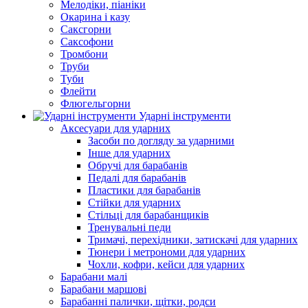
Мелодіки, піаніки
Окарина і казу
Саксгорни
Саксофони
Тромбони
Труби
Туби
Флейти
Флюгельгорни
Ударні інструменти
Аксесуари для ударних
Засоби по догляду за ударними
Інше для ударних
Обручі для барабанів
Педалі для барабанів
Пластики для барабанів
Стійки для ударних
Стільці для барабанщиків
Тренувальні педи
Тримачі, перехідники, затискачі для ударних
Тюнери і метрономи для ударних
Чохли, кофри, кейси для ударних
Барабани малі
Барабани маршові
Барабанні палички, щітки, родси