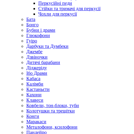
Перкусійні педи
Стійки та тримачі для перкусії
Чохли для перкусії
Бата
Бонго
Бубни і драми
Глюкофони
Гуіро
Дарбуки та Думбеки
Джембе
Дзвіночки
Дитячі барабани
Діджеріду
Ібо Драми
Кабаса
Калімби
Кастаньєти
Кахони
Клавеси
Ковбели, тон-блоки, туби
Колотушки та трещітки
Конги
Маракаси
Металофони, ксилофони
Пандейро