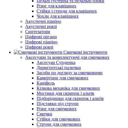
Педалі сустейна та педальні блоки
Різне для клавішних
Стійки і стенди для клавішних
Чохли для клавішних
Акустичні піаніно
Акустичні роялі
Синтезатори
Цифрові органи
Цифрові піаніно
Цифрові роялі
Смичкові інструменти
Аксесуари та комплектуючі для смичкових
Аксесуар Сурдинка
Диригентські палички
Засоби по догляду за смичковими
Камертони для смичкових
Каніфоль
Кілкова механіка для смичкових
Мостики для скрипок і альтів
Підборiдники для скрипок і альтів
Підставки під струни
Різне для смичкових
Смички
Стійки для смичкових
Струни для смичкових