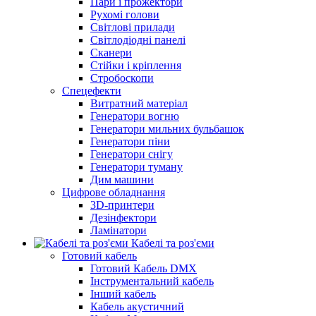
Пари і прожектори
Рухомі голови
Світлові прилади
Світлодіодні панелі
Сканери
Стійки і кріплення
Стробоскопи
Спецефекти
Витратний матеріал
Генератори вогню
Генератори мильних бульбашок
Генератори піни
Генератори снігу
Генератори туману
Дим машини
Цифрове обладнання
3D-принтери
Дезінфектори
Ламінатори
Кабелі та роз'єми
Готовий кабель
Готовий Кабель DMX
Інструментальний кабель
Інший кабель
Кабель акустичний