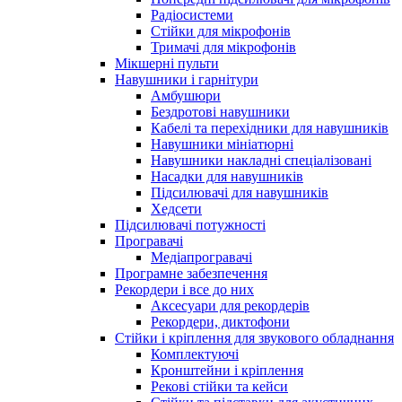
Радіосистеми
Стійки для мікрофонів
Тримачі для мікрофонів
Мікшерні пульти
Навушники і гарнітури
Амбушюри
Бездротові навушники
Кабелі та перехідники для навушників
Навушники мініатюрні
Навушники накладні спеціалізовані
Насадки для навушників
Підсилювачі для навушників
Хедсети
Підсилювачі потужності
Програвачі
Медіапрогравачі
Програмне забезпечення
Рекордери і все до них
Аксесуари для рекордерів
Рекордери, диктофони
Стійки і кріплення для звукового обладнання
Комплектуючі
Кронштейни і кріплення
Рекові стійки та кейси