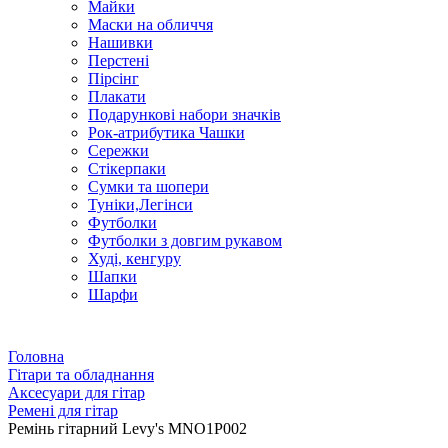
Майки
Маски на обличчя
Нашивки
Перстені
Пірсінг
Плакати
Подарункові набори значків
Рок-атрибутика Чашки
Сережки
Стікерпаки
Сумки та шопери
Туніки,Легінси
Футболки
Футболки з довгим рукавом
Худі, кенгуру
Шапки
Шарфи
Головна
Гітари та обладнання
Аксесуари для гітар
Ремені для гітар
Ремінь гітарний Levy's MNO1P002