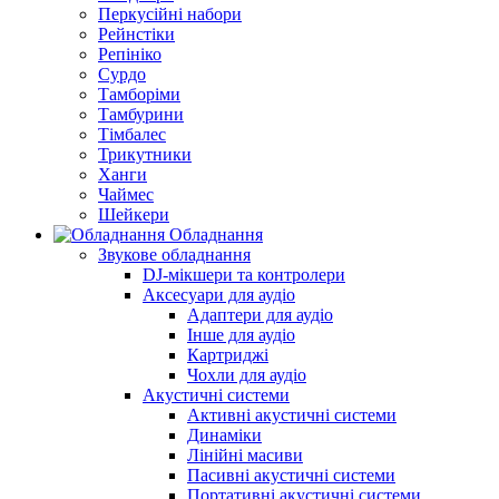
Перкусійні набори
Рейнстіки
Репініко
Сурдо
Тамборіми
Тамбурини
Тімбалес
Трикутники
Ханги
Чаймес
Шейкери
Обладнання
Звукове обладнання
DJ-мікшери та контролери
Аксесуари для аудіо
Адаптери для аудіо
Інше для аудіо
Картриджі
Чохли для аудіо
Акустичні системи
Активні акустичні системи
Динаміки
Лінійні масиви
Пасивні акустичні системи
Портативні акустичні системи