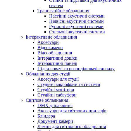
Стійки та підставки для акустичних
систем
Трансляційне обладнання
Настінні акустичні системи
Підвісні акустичні системи
Рупорні акустичні системи
Стельові акустичні системи
Інтерактивне обладнання
Аксесуари
Відеокамери
Відеообладнання
Інтерактивні дошки
Інтерактивні панелі
Підсилювачі та розподілювачі сигналу
Обладнання для студії
Аксесуари для студії
Студійні мікрофони та системи
Студійні монітори
Студійні сабвуфери
Світлове обладнання
DMX-управління
Аксесуари для світлових приладів
Бліндера
Документ-камери
Лампи для світлового обладнання