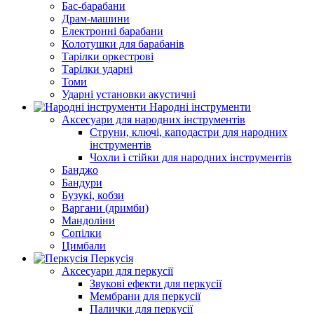
Бас-барабани
Драм-машини
Електронні барабани
Колотушки для барабанів
Тарілки оркестрові
Тарілки ударні
Томи
Ударні установки акустичні
Народні інструменти
Аксесуари для народних інструментів
Струни, ключі, каподастри для народних
інструментів
Чохли і стійки для народних інструментів
Банджо
Бандури
Бузукі, кобзи
Варгани (дримби)
Мандоліни
Сопілки
Цимбали
Перкусія
Аксесуари для перкусії
Звукові ефекти для перкусії
Мембрани для перкусії
Палички для перкусії