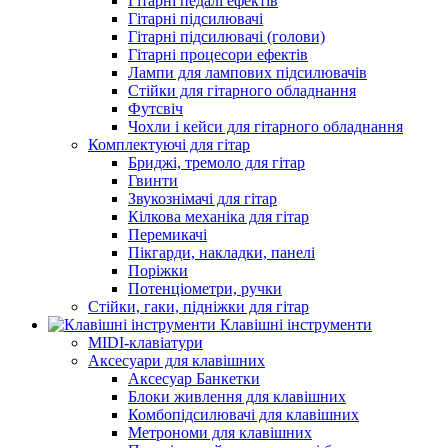
Гітарні педалі ефектів
Гітарні підсилювачі
Гітарні підсилювачі (голови)
Гітарні процесори ефектів
Лампи для лампових підсилювачів
Стійки для гітарного обладнання
Футсвіч
Чохли і кейси для гітарного обладнання
Комплектуючі для гітар
Бриджі, тремоло для гітар
Гвинти
Звукознімачі для гітар
Кілкова механіка для гітар
Перемикачі
Пікгарди, накладки, панелі
Поріжки
Потенціометри, ручки
Стійки, гаки, підніжки для гітар
Клавішні інструменти
MIDI-клавіатури
Аксесуари для клавішних
Аксесуар Банкетки
Блоки живлення для клавішних
Комбопідсилювачі для клавішних
Метрономи для клавішних