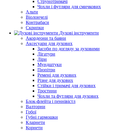
Струнотримачі
Чохли і футляри для смичкових
Альти
Віолончелі
Контрабаси
Скрипки
Духові інструменти
Акордеони та баяни
Аксесуари для духових
Засоби по догляду за духовими
Лігатури
Ліри
Мундштуки
Пюпітри
Ремені для духових
Різне для духових
Стійки і тримачі для духових
Тростини
Чохли та футляри для духових
Блок-флейта і пеннівістл
Валторни
Гобої
Губні гармошки
Кларнети
Корнети