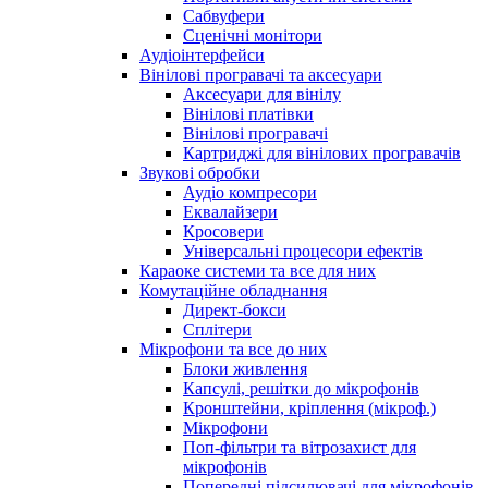
Сабвуфери
Сценічні монітори
Аудіоінтерфейси
Вінілові програвачі та аксесуари
Аксесуари для вінілу
Вінілові платівки
Вінілові програвачі
Картриджі для вінілових програвачів
Звукові обробки
Аудіо компресори
Еквалайзери
Кросовери
Універсальні процесори ефектів
Караоке системи та все для них
Комутаційне обладнання
Директ-бокси
Сплітери
Мікрофони та все до них
Блоки живлення
Капсулі, решітки до мікрофонів
Кронштейни, кріплення (мікроф.)
Мікрофони
Поп-фільтри та вітрозахист для
мікрофонів
Попередні підсилювачі для мікрофонів