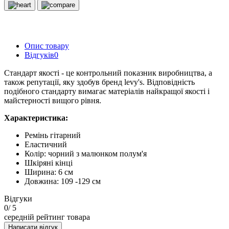
Опис товару
Відгуків
0
Стандарт якості - це контрольний показник виробництва, а
також репутації, яку здобув бренд levy's. Відповідність
подібного стандарту вимагає матеріалів найкращої якості і
майстерності вищого рівня.
Характеристика:
Ремінь гітарний
Еластичний
Колір: чорний з малюнком полум'я
Шкіряні кінці
Ширина: 6 см
Довжина: 109 -129 см
Відгуки
0
/ 5
середній рейтинг товара
Написати відгук