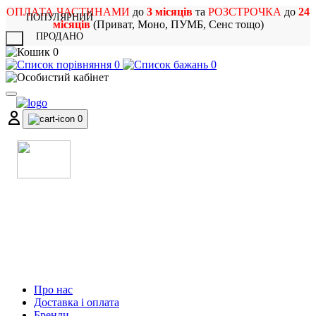
ОПЛАТА ЧАСТИНАМИ
до
3 місяців
та
РОЗСТРОЧКА
до
24
ПОПУЛЯРНИЙ
місяців
(Приват, Моно, ПУМБ, Сенс тощо)
ПРОДАНО
X
0
0
0
0
МАГАЗИН
МУЗИЧНИХ ІНСТРУМЕНТІВ
ТА РОК АТРИБУТИКИ
Про нас
Доставка і оплата
Бренди