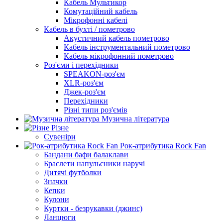
Кабель Мультикор
Комутаційний кабель
Мікрофонні кабелі
Кабель в бухті / пометрово
Акустичний кабель пометрово
Кабель інструментальний пометрово
Кабель мікрофонний пометрово
Роз'єми і перехідники
SPEAKON-роз'єм
XLR-роз'єм
Джек-роз'єм
Перехідники
Різні типи роз'ємів
Музична література
Різне
Сувеніри
Рок-атрибутика Rock Fan
Бандани бафи балаклави
Браслети напульсники наручі
Дитячі футболки
Значки
Кепки
Кулони
Куртки - безрукавки (джинс)
Ланцюги