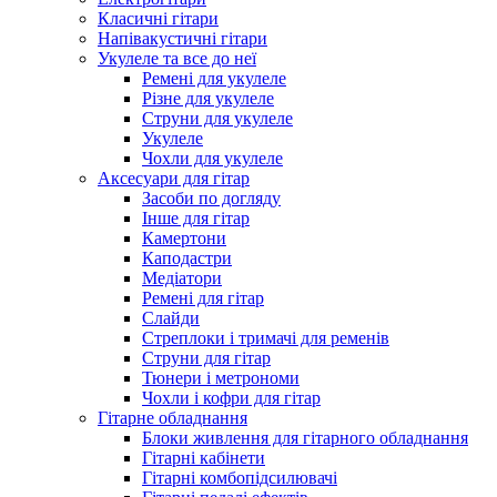
Класичні гітари
Напівакустичні гітари
Укулеле та все до неї
Ремені для укулеле
Різне для укулеле
Струни для укулеле
Укулеле
Чохли для укулеле
Аксесуари для гітар
Засоби по догляду
Інше для гітар
Камертони
Каподастри
Медіатори
Ремені для гітар
Слайди
Стреплоки і тримачі для ременів
Струни для гітар
Тюнери і метрономи
Чохли і кофри для гітар
Гітарне обладнання
Блоки живлення для гітарного обладнання
Гітарні кабінети
Гітарні комбопідсилювачі