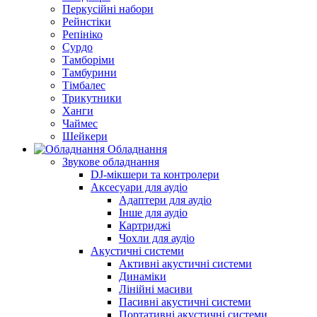
Перкусійні набори
Рейнстіки
Репініко
Сурдо
Тамборіми
Тамбурини
Тімбалес
Трикутники
Ханги
Чаймес
Шейкери
Обладнання
Звукове обладнання
DJ-мікшери та контролери
Аксесуари для аудіо
Адаптери для аудіо
Інше для аудіо
Картриджі
Чохли для аудіо
Акустичні системи
Активні акустичні системи
Динаміки
Лінійні масиви
Пасивні акустичні системи
Портативні акустичні системи