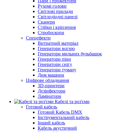
Пари і прожектори
Рухомі голови
Світлові прилади
Світлодіодні панелі
Сканери
Стійки і кріплення
Стробоскопи
Спецефекти
Витратний матеріал
Генератори вогню
Генератори мильних бульбашок
Генератори піни
Генератори снігу
Генератори туману
Дим машини
Цифрове обладнання
3D-принтери
Дезінфектори
Ламінатори
Кабелі та роз'єми
Готовий кабель
Готовий Кабель DMX
Інструментальний кабель
Інший кабель
Кабель акустичний