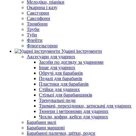
Мелодіки, піаніки
Окарина і казу
Саксгорни
Саксофони
Тромбони
Труби
Туби
Флейти
Флюгельгорни
Ударні інструменти
Аксесуари для ударних
Засоби по догляду за ударними
Інше для ударних
Обручі для барабанів
Педалі для барабанів
Пластики для барабанів
Стійки для ударних
Стільці для барабанщиків
Тренувальні педи
Тримачі, перехідники, затискачі для ударних
Тюнери і метрономи для ударних
Чохли, кофри, кейси для ударних
Барабани малі
Барабани маршові
Барабанні палички, щітки, родси