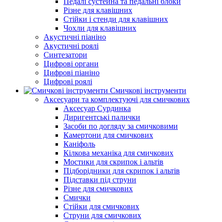
Педалі сустейна та педальні блоки
Різне для клавішних
Стійки і стенди для клавішних
Чохли для клавішних
Акустичні піаніно
Акустичні роялі
Синтезатори
Цифрові органи
Цифрові піаніно
Цифрові роялі
Смичкові інструменти
Аксесуари та комплектуючі для смичкових
Аксесуар Сурдинка
Диригентські палички
Засоби по догляду за смичковими
Камертони для смичкових
Каніфоль
Кілкова механіка для смичкових
Мостики для скрипок і альтів
Підборiдники для скрипок і альтів
Підставки під струни
Різне для смичкових
Смички
Стійки для смичкових
Струни для смичкових