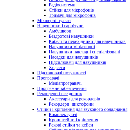
Радіосистеми
Стійки для мікрофонів
Тримачі для мікрофонів
Мікшерні пульти
Навушники і гарнітури
Амбушюри
Бездротові навушники
Кабелі та перехідники для навушників
Навушники мініатюрні
Навушники накладні спеціалізовані
Насадки для навушників
Підсилювачі для навушників
Хедсети
Підсилювачі потужності
Програвачі
Медіапрогравачі
Програмне забезпечення
Рекордери і все до них
Аксесуари для рекордерів
Рекордери, диктофони
Стійки і кріплення для звукового обладнання
Комплектуючі
Кронштейни і кріплення
Рекові стійки та кейси