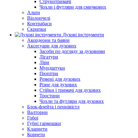
Струнотримачі
Чохли і футляри для смичкових
Альти
Віолончелі
Контрабаси
Скрипки
Духові інструменти
Акордеони та баяни
Аксесуари для духових
Засоби по догляду за духовими
Лігатури
Ліри
Мундштуки
Пюпітри
Ремені для духових
Різне для духових
Стійки і тримачі для духових
Тростини
Чохли та футляри для духових
Блок-флейта і пеннівістл
Валторни
Гобої
Губні гармошки
Кларнети
Корнети