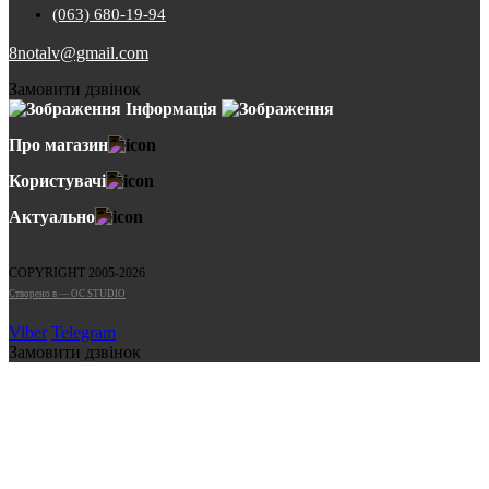
(063) 680-19-94
8notalv@gmail.com
Замовити дзвінок
Інформація
Про магазин
Користувачі
Актуально
COPYRIGHT 2005-2026
Cтворено в — OC STUDIO
Viber
Telegram
Замовити дзвінок