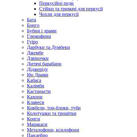
Перкусійні педи
Стійки та тримачі для перкусії
Чохли для перкусії
Бата
Бонго
Бубни і драми
Глюкофони
Гуіро
Дарбуки та Думбеки
Джембе
Дзвіночки
Дитячі барабани
Діджеріду
Ібо Драми
Кабаса
Калімби
Кастаньєти
Кахони
Клавеси
Ковбели, тон-блоки, туби
Колотушки та трещітки
Конги
Маракаси
Металофони, ксилофони
Пандейро