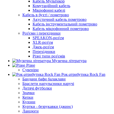
Кабель Мультикор
Комутаційний кабель
Мікрофонні кабелі
Кабель в бухті / пометрово
Акустичний кабель пометрово
Кабель інструментальний пометрово
Кабель мікрофонний пометрово
Роз'єми і перехідники
SPEAKON-роз'єм
XLR-роз'єм
Джек-роз'єм
Перехідники
Різні типи роз'ємів
Музична література
Різне
Сувеніри
Рок-атрибутика Rock Fan
Бандани бафи балаклави
Браслети напульсники наручі
Дитячі футболки
Значки
Кепки
Кулони
Куртки - безрукавки (джинс)
Ланцюги