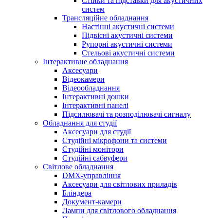
Стійки та підставки для акустичних
систем
Трансляційне обладнання
Настінні акустичні системи
Підвісні акустичні системи
Рупорні акустичні системи
Стельові акустичні системи
Інтерактивне обладнання
Аксесуари
Відеокамери
Відеообладнання
Інтерактивні дошки
Інтерактивні панелі
Підсилювачі та розподілювачі сигналу
Обладнання для студії
Аксесуари для студії
Студійні мікрофони та системи
Студійні монітори
Студійні сабвуфери
Світлове обладнання
DMX-управління
Аксесуари для світлових приладів
Бліндера
Документ-камери
Лампи для світлового обладнання