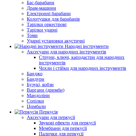
Бас-барабани
Драм-машини
Електронні барабани
Колотушки для барабанів
Тарілки оркестрові
Тарілки ударні
Томи
Ударні установки акустичні
Народні інструменти
Аксесуари для народних інструментів
Струни, ключі, каподастри для народних
інструментів
Чохли і стійки для народних інструментів
Банджо
Бандури
Бузукі, кобзи
Варгани (дримби)
Мандоліни
Сопілки
Цимбали
Перкусія
Аксесуари для перкусії
Звукові ефекти для перкусії
Мембрани для перкусії
Палички для перкусії