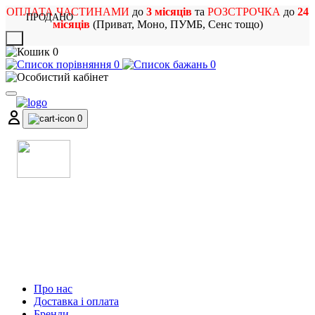
ОПЛАТА ЧАСТИНАМИ
до
3 місяців
та
РОЗСТРОЧКА
до
24
ПРОДАНО
місяців
(Приват, Моно, ПУМБ, Сенс тощо)
X
0
0
0
0
МАГАЗИН
МУЗИЧНИХ ІНСТРУМЕНТІВ
ТА РОК АТРИБУТИКИ
Про нас
Доставка і оплата
Бренди