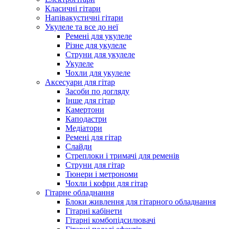
Класичні гітари
Напівакустичні гітари
Укулеле та все до неї
Ремені для укулеле
Різне для укулеле
Струни для укулеле
Укулеле
Чохли для укулеле
Аксесуари для гітар
Засоби по догляду
Інше для гітар
Камертони
Каподастри
Медіатори
Ремені для гітар
Слайди
Стреплоки і тримачі для ременів
Струни для гітар
Тюнери і метрономи
Чохли і кофри для гітар
Гітарне обладнання
Блоки живлення для гітарного обладнання
Гітарні кабінети
Гітарні комбопідсилювачі