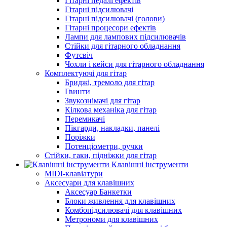
Гітарні педалі ефектів
Гітарні підсилювачі
Гітарні підсилювачі (голови)
Гітарні процесори ефектів
Лампи для лампових підсилювачів
Стійки для гітарного обладнання
Футсвіч
Чохли і кейси для гітарного обладнання
Комплектуючі для гітар
Бриджі, тремоло для гітар
Гвинти
Звукознімачі для гітар
Кілкова механіка для гітар
Перемикачі
Пікгарди, накладки, панелі
Поріжки
Потенціометри, ручки
Стійки, гаки, підніжки для гітар
Клавішні інструменти
MIDI-клавіатури
Аксесуари для клавішних
Аксесуар Банкетки
Блоки живлення для клавішних
Комбопідсилювачі для клавішних
Метрономи для клавішних