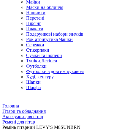
Майки
Маски на обличчя
Нашивки
Перстені
Пірсінг
Плакати
Подарункові набори значків
Рок-атрибутика Чашки
Сережки
Стікерпаки
Сумки та шопери
Туніки,Легінси
Футболки
Футболки з довгим рукавом
Худі, кенгуру
Шапки
Шарфи
Головна
Гітари та обладнання
Аксесуари для гітар
Ремені для гітар
Ремінь гітарний LEVY'S M8SUNBRN