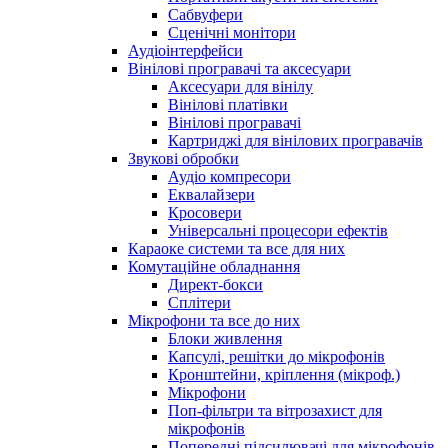
Сабвуфери
Сценічні монітори
Аудіоінтерфейси
Вінілові програвачі та аксесуари
Аксесуари для вінілу
Вінілові платівки
Вінілові програвачі
Картриджі для вінілових програвачів
Звукові обробки
Аудіо компресори
Еквалайзери
Кросовери
Універсальні процесори ефектів
Караоке системи та все для них
Комутаційне обладнання
Директ-бокси
Сплітери
Мікрофони та все до них
Блоки живлення
Капсулі, решітки до мікрофонів
Кронштейни, кріплення (мікроф.)
Мікрофони
Поп-фільтри та вітрозахист для
мікрофонів
Попередні підсилювачі для мікрофонів