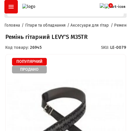
ОПЛАТА ЧАСТИНАМИ
ДО
3 МІСЯЦІВ
ТА
РОЗСТРОЧКА
ДО
2
0
Головна
Гітари та обладнання
Аксесуари для гітар
Ремені д
Ремінь гітарний LEVY'S M35TR
Код товару:
26945
SKU:
LE-0079
ПОПУЛЯРНИЙ
ПРОДАНО