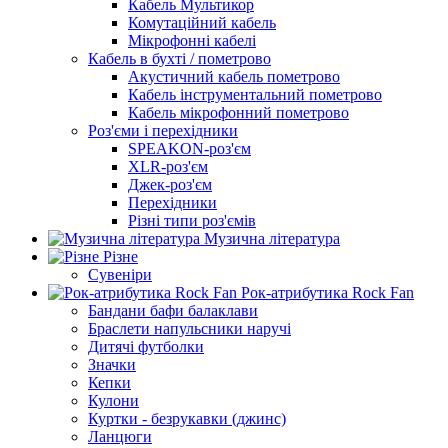
Кабель Мультикор
Комутаційний кабель
Мікрофонні кабелі
Кабель в бухті / пометрово
Акустичний кабель пометрово
Кабель інструментальний пометрово
Кабель мікрофонний пометрово
Роз'єми і перехідники
SPEAKON-роз'єм
XLR-роз'єм
Джек-роз'єм
Перехідники
Різні типи роз'ємів
Музична література
Різне
Сувеніри
Рок-атрибутика Rock Fan
Бандани бафи балаклави
Браслети напульсники наручі
Дитячі футболки
Значки
Кепки
Кулони
Куртки - безрукавки (джинс)
Ланцюги