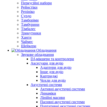
Перкусійні набори
Рейнстіки
Репініко
Сурдо
Тамборіми
Тамбурини
Тімбалес
Трикутники
Ханги
Чаймес
Шейкери
Обладнання
Звукове обладнання
DJ-мікшери та контролери
Аксесуари для аудіо
Адаптери для аудіо
Інше для аудіо
Картриджі
Чохли для аудіо
Акустичні системи
Активні акустичні системи
Динаміки
Лінійні масиви
Пасивні акустичні системи
Портативні акустичні системи