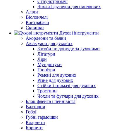
Струнотримачі
Чохли і футляри для смичкових
Альти
Віолончелі
Контрабаси
Скрипки
Духові інструменти
Акордеони та баяни
Аксесуари для духових
Засоби по догляду за духовими
Лігатури
Ліри
Мундштуки
Пюпітри
Ремені для духових
Різне для духових
Стійки і тримачі для духових
Тростини
Чохли та футляри для духових
Блок-флейта і пеннівістл
Валторни
Гобої
Губні гармошки
Кларнети
Корнети