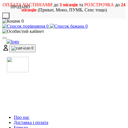
ОПЛАТА ЧАСТИНАМИ
до
3 місяців
та
РОЗСТРОЧКА
до
24
ПРОДАНО
місяців
(Приват, Моно, ПУМБ, Сенс тощо)
X
0
0
0
0
МАГАЗИН
МУЗИЧНИХ ІНСТРУМЕНТІВ
ТА РОК АТРИБУТИКИ
Про нас
Доставка і оплата
Бренди