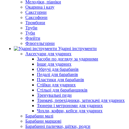
Мелодіки, піаніки
Окарина і казу
Саксгорни
Саксофони
Тромбони
Труби
Туби
Флейти
Флюгельгорни
Ударні інструменти
Аксесуари для ударних
Засоби по догляду за ударними
Інше для ударних
Обручі для барабанів
Педалі для барабанів
Пластики для барабанів
Стійки для ударних
Стільці для барабанщиків
Тренувальні педи
Тримачі, перехідники, затискачі для ударних
Тюнери і метрономи для ударних
Чохли, кофри, кейси для ударних
Барабани малі
Барабани маршові
Барабанні палички, щітки, родси