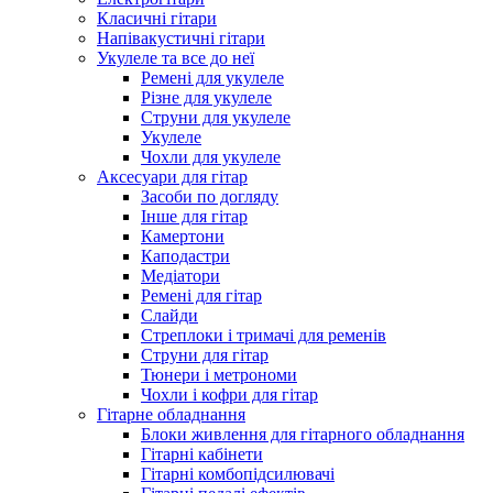
Класичні гітари
Напівакустичні гітари
Укулеле та все до неї
Ремені для укулеле
Різне для укулеле
Струни для укулеле
Укулеле
Чохли для укулеле
Аксесуари для гітар
Засоби по догляду
Інше для гітар
Камертони
Каподастри
Медіатори
Ремені для гітар
Слайди
Стреплоки і тримачі для ременів
Струни для гітар
Тюнери і метрономи
Чохли і кофри для гітар
Гітарне обладнання
Блоки живлення для гітарного обладнання
Гітарні кабінети
Гітарні комбопідсилювачі