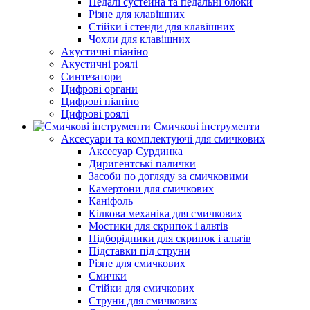
Педалі сустейна та педальні блоки
Різне для клавішних
Стійки і стенди для клавішних
Чохли для клавішних
Акустичні піаніно
Акустичні роялі
Синтезатори
Цифрові органи
Цифрові піаніно
Цифрові роялі
Смичкові інструменти
Аксесуари та комплектуючі для смичкових
Аксесуар Сурдинка
Диригентські палички
Засоби по догляду за смичковими
Камертони для смичкових
Каніфоль
Кілкова механіка для смичкових
Мостики для скрипок і альтів
Підборiдники для скрипок і альтів
Підставки під струни
Різне для смичкових
Смички
Стійки для смичкових
Струни для смичкових