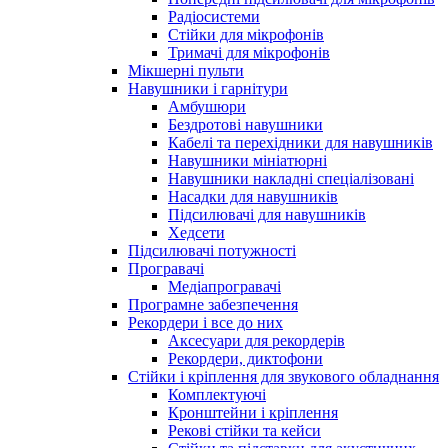
Радіосистеми
Стійки для мікрофонів
Тримачі для мікрофонів
Мікшерні пульти
Навушники і гарнітури
Амбушюри
Бездротові навушники
Кабелі та перехідники для навушників
Навушники мініатюрні
Навушники накладні спеціалізовані
Насадки для навушників
Підсилювачі для навушників
Хедсети
Підсилювачі потужності
Програвачі
Медіапрогравачі
Програмне забезпечення
Рекордери і все до них
Аксесуари для рекордерів
Рекордери, диктофони
Стійки і кріплення для звукового обладнання
Комплектуючі
Кронштейни і кріплення
Рекові стійки та кейси