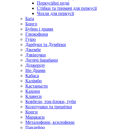
Перкусійні педи
Стійки та тримачі для перкусії
Чохли для перкусії
Бата
Бонго
Бубни і драми
Глюкофони
Гуіро
Дарбуки та Думбеки
Джембе
Дзвіночки
Дитячі барабани
Діджеріду
Ібо Драми
Кабаса
Калімби
Кастаньєти
Кахони
Клавеси
Ковбели, тон-блоки, туби
Колотушки та трещітки
Конги
Маракаси
Металофони, ксилофони
Пандейро