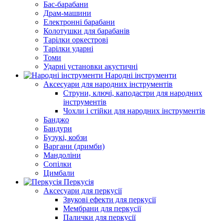
Бас-барабани
Драм-машини
Електронні барабани
Колотушки для барабанів
Тарілки оркестрові
Тарілки ударні
Томи
Ударні установки акустичні
Народні інструменти
Аксесуари для народних інструментів
Струни, ключі, каподастри для народних
інструментів
Чохли і стійки для народних інструментів
Банджо
Бандури
Бузукі, кобзи
Варгани (дримби)
Мандоліни
Сопілки
Цимбали
Перкусія
Аксесуари для перкусії
Звукові ефекти для перкусії
Мембрани для перкусії
Палички для перкусії