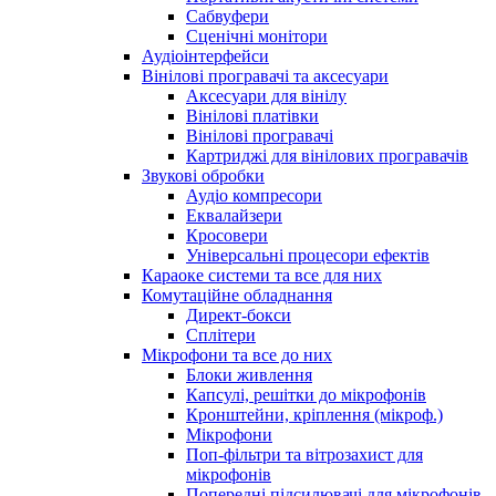
Сабвуфери
Сценічні монітори
Аудіоінтерфейси
Вінілові програвачі та аксесуари
Аксесуари для вінілу
Вінілові платівки
Вінілові програвачі
Картриджі для вінілових програвачів
Звукові обробки
Аудіо компресори
Еквалайзери
Кросовери
Універсальні процесори ефектів
Караоке системи та все для них
Комутаційне обладнання
Директ-бокси
Сплітери
Мікрофони та все до них
Блоки живлення
Капсулі, решітки до мікрофонів
Кронштейни, кріплення (мікроф.)
Мікрофони
Поп-фільтри та вітрозахист для
мікрофонів
Попередні підсилювачі для мікрофонів