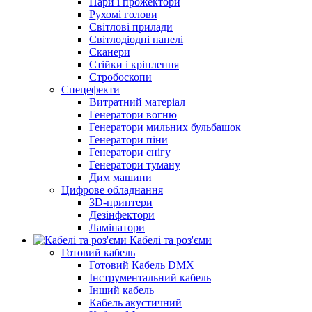
Пари і прожектори
Рухомі голови
Світлові прилади
Світлодіодні панелі
Сканери
Стійки і кріплення
Стробоскопи
Спецефекти
Витратний матеріал
Генератори вогню
Генератори мильних бульбашок
Генератори піни
Генератори снігу
Генератори туману
Дим машини
Цифрове обладнання
3D-принтери
Дезінфектори
Ламінатори
Кабелі та роз'єми
Готовий кабель
Готовий Кабель DMX
Інструментальний кабель
Інший кабель
Кабель акустичний