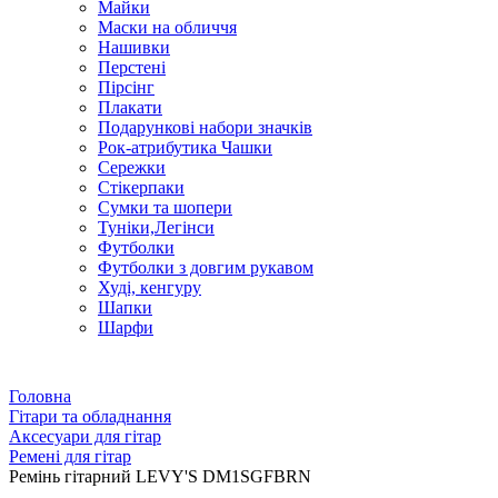
Майки
Маски на обличчя
Нашивки
Перстені
Пірсінг
Плакати
Подарункові набори значків
Рок-атрибутика Чашки
Сережки
Стікерпаки
Сумки та шопери
Туніки,Легінси
Футболки
Футболки з довгим рукавом
Худі, кенгуру
Шапки
Шарфи
Головна
Гітари та обладнання
Аксесуари для гітар
Ремені для гітар
Ремінь гітарний LEVY'S DM1SGFBRN