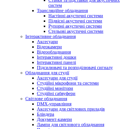
Стійки та підставки для акустичних
систем
Трансляційне обладнання
Настінні акустичні системи
Підвісні акустичні системи
Рупорні акустичні системи
Стельові акустичні системи
Інтерактивне обладнання
Аксесуари
Відеокамери
Відеообладнання
Інтерактивні дошки
Інтерактивні панелі
Підсилювачі та розподілювачі сигналу
Обладнання для студії
Аксесуари для студії
Студійні мікрофони та системи
Студійні монітори
Студійні сабвуфери
Світлове обладнання
DMX-управління
Аксесуари для світлових приладів
Бліндера
Документ-камери
Лампи для світлового обладнання