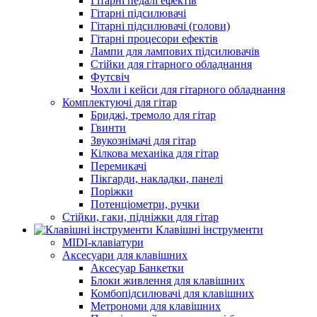
Гітарні педалі ефектів
Гітарні підсилювачі
Гітарні підсилювачі (голови)
Гітарні процесори ефектів
Лампи для лампових підсилювачів
Стійки для гітарного обладнання
Футсвіч
Чохли і кейси для гітарного обладнання
Комплектуючі для гітар
Бриджі, тремоло для гітар
Гвинти
Звукознімачі для гітар
Кілкова механіка для гітар
Перемикачі
Пікгарди, накладки, панелі
Поріжки
Потенціометри, ручки
Стійки, гаки, підніжки для гітар
Клавішні інструменти
MIDI-клавіатури
Аксесуари для клавішних
Аксесуар Банкетки
Блоки живлення для клавішних
Комбопідсилювачі для клавішних
Метрономи для клавішних