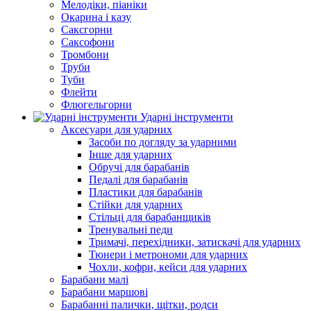
Мелодіки, піаніки
Окарина і казу
Саксгорни
Саксофони
Тромбони
Труби
Туби
Флейти
Флюгельгорни
Ударні інструменти
Аксесуари для ударних
Засоби по догляду за ударними
Інше для ударних
Обручі для барабанів
Педалі для барабанів
Пластики для барабанів
Стійки для ударних
Стільці для барабанщиків
Тренувальні педи
Тримачі, перехідники, затискачі для ударних
Тюнери і метрономи для ударних
Чохли, кофри, кейси для ударних
Барабани малі
Барабани маршові
Барабанні палички, щітки, родси