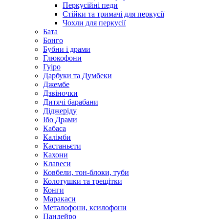
Перкусійні педи
Стійки та тримачі для перкусії
Чохли для перкусії
Бата
Бонго
Бубни і драми
Глюкофони
Гуіро
Дарбуки та Думбеки
Джембе
Дзвіночки
Дитячі барабани
Діджеріду
Ібо Драми
Кабаса
Калімби
Кастаньєти
Кахони
Клавеси
Ковбели, тон-блоки, туби
Колотушки та трещітки
Конги
Маракаси
Металофони, ксилофони
Пандейро