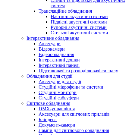
Стійки та підставки для акустичних
систем
Трансляційне обладнання
Настінні акустичні системи
Підвісні акустичні системи
Рупорні акустичні системи
Стельові акустичні системи
Інтерактивне обладнання
Аксесуари
Відеокамери
Відеообладнання
Інтерактивні дошки
Інтерактивні панелі
Підсилювачі та розподілювачі сигналу
Обладнання для студії
Аксесуари для студії
Студійні мікрофони та системи
Студійні монітори
Студійні сабвуфери
Світлове обладнання
DMX-управління
Аксесуари для світлових приладів
Бліндера
Документ-камери
Лампи для світлового обладнання