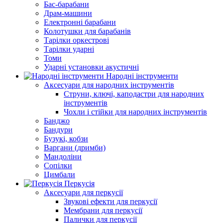
Бас-барабани
Драм-машини
Електронні барабани
Колотушки для барабанів
Тарілки оркестрові
Тарілки ударні
Томи
Ударні установки акустичні
Народні інструменти
Аксесуари для народних інструментів
Струни, ключі, каподастри для народних
інструментів
Чохли і стійки для народних інструментів
Банджо
Бандури
Бузукі, кобзи
Варгани (дримби)
Мандоліни
Сопілки
Цимбали
Перкусія
Аксесуари для перкусії
Звукові ефекти для перкусії
Мембрани для перкусії
Палички для перкусії