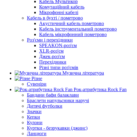
Кабель Мультикор
Комутаційний кабель
Мікрофонні кабелі
Кабель в бухті / пометрово
Акустичний кабель пометрово
Кабель інструментальний пометрово
Кабель мікрофонний пометрово
Роз'єми і перехідники
SPEAKON-роз'єм
XLR-роз'єм
Джек-роз'єм
Перехідники
Різні типи роз'ємів
Музична література
Різне
Сувеніри
Рок-атрибутика Rock Fan
Бандани бафи балаклави
Браслети напульсники наручі
Дитячі футболки
Значки
Кепки
Кулони
Куртки - безрукавки (джинс)
Ланцюги