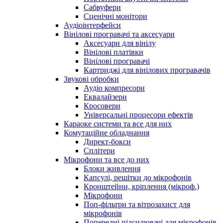
Сабвуфери
Сценічні монітори
Аудіоінтерфейси
Вінілові програвачі та аксесуари
Аксесуари для вінілу
Вінілові платівки
Вінілові програвачі
Картриджі для вінілових програвачів
Звукові обробки
Аудіо компресори
Еквалайзери
Кросовери
Універсальні процесори ефектів
Караоке системи та все для них
Комутаційне обладнання
Директ-бокси
Сплітери
Мікрофони та все до них
Блоки живлення
Капсулі, решітки до мікрофонів
Кронштейни, кріплення (мікроф.)
Мікрофони
Поп-фільтри та вітрозахист для
мікрофонів
Попередні підсилювачі для мікрофонів