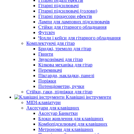
Гітарні педалі ефектів
Гітарні підсилювачі
Гітарні підсилювачі (голови)
Гітарні процесори ефектів
Лампи для лампових підсилювачів
Стійки для гітарного обладнання
Футсвіч
Чохли і кейси для гітарного обладнання
Комплектуючі для гітар
Бриджі, тремоло для гітар
Гвинти
Звукознімачі для гітар
Кілкова механіка для гітар
Перемикачі
Пікгарди, накладки, панелі
Поріжки
Потенціометри, ручки
Стійки, гаки, підніжки для гітар
Клавішні інструменти
MIDI-клавіатури
Аксесуари для клавішних
Аксесуар Банкетки
Блоки живлення для клавішних
Комбопідсилювачі для клавішних
Метрономи для клавішних