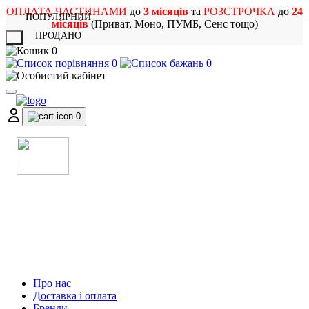
ОПЛАТА ЧАСТИНАМИ
до
3 місяців
та
РОЗСТРОЧКА
до
24
ПОПУЛЯРНИЙ
місяців
(Приват, Моно, ПУМБ, Сенс тощо)
ПРОДАНО
X
0
0
0
0
МАГАЗИН
МУЗИЧНИХ ІНСТРУМЕНТІВ
ТА РОК АТРИБУТИКИ
Про нас
Доставка і оплата
Бренди