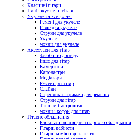
Класичні гітари
Напівакустичні гітари
Укулеле та все до неї
Ремені для укулеле
Різне для укулеле
Струни для укулеле
Укулеле
Чохли для укулеле
Аксесуари для гітар
Засоби по догляду
Інше для гітар
Камертони
Каподастри
Медіатори
Ремені для гітар
Слайди
Стреплоки і тримачі для ременів
Струни для гітар
Тюнери і метрономи
Чохли і кофри для гітар
Гітарне обладнання
Блоки живлення для гітарного обладнання
Гітарні кабінети
Гітарні комбопідсилювачі