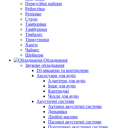
Перкусійні набори
Рейнстіки
Репініко
Сурдо
Тамборіми
Тамбурини
Тімбалес
Трикутники
Ханги
Чаймес
Шейкери
Обладнання
Звукове обладнання
DJ-мікшери та контролери
Аксесуари для аудіо
Адаптери для аудіо
Інше для аудіо
Картриджі
Чохли для аудіо
Акустичні системи
Активні акустичні системи
Динаміки
Лінійні масиви
Пасивні акустичні системи
Портативні акустичні системи