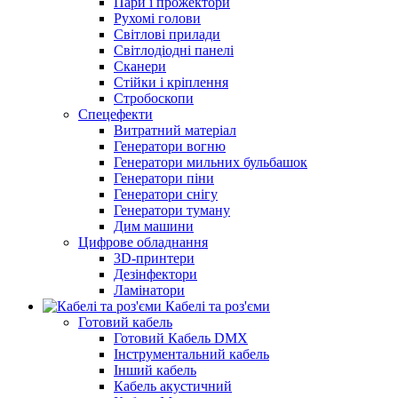
Пари і прожектори
Рухомі голови
Світлові прилади
Світлодіодні панелі
Сканери
Стійки і кріплення
Стробоскопи
Спецефекти
Витратний матеріал
Генератори вогню
Генератори мильних бульбашок
Генератори піни
Генератори снігу
Генератори туману
Дим машини
Цифрове обладнання
3D-принтери
Дезінфектори
Ламінатори
Кабелі та роз'єми
Готовий кабель
Готовий Кабель DMX
Інструментальний кабель
Інший кабель
Кабель акустичний