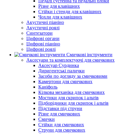
Педалі сустейна та педальні блоки
Різне для клавішних
Стійки і стенди для клавішних
Чохли для клавішних
Акустичні піаніно
Акустичні роялі
Синтезатори
Цифрові органи
Цифрові піаніно
Цифрові роялі
Смичкові інструменти
Аксесуари та комплектуючі для смичкових
Аксесуар Сурдинка
Диригентські палички
Засоби по догляду за смичковими
Камертони для смичкових
Каніфоль
Кілкова механіка для смичкових
Мостики для скрипок і альтів
Підборiдники для скрипок і альтів
Підставки під струни
Різне для смичкових
Смички
Стійки для смичкових
Струни для смичкових