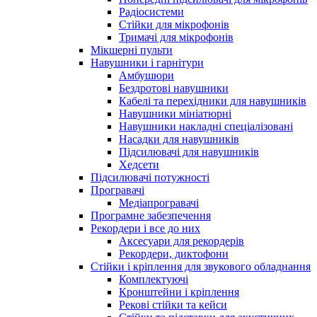
Радіосистеми
Стійки для мікрофонів
Тримачі для мікрофонів
Мікшерні пульти
Навушники і гарнітури
Амбушюри
Бездротові навушники
Кабелі та перехідники для навушників
Навушники мініатюрні
Навушники накладні спеціалізовані
Насадки для навушників
Підсилювачі для навушників
Хедсети
Підсилювачі потужності
Програвачі
Медіапрогравачі
Програмне забезпечення
Рекордери і все до них
Аксесуари для рекордерів
Рекордери, диктофони
Стійки і кріплення для звукового обладнання
Комплектуючі
Кронштейни і кріплення
Рекові стійки та кейси