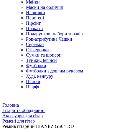
Майки
Маски на обличчя
Нашивки
Перстені
Пірсінг
Плакати
Подарункові набори значків
Рок-атрибутика Чашки
Сережки
Стікерпаки
Сумки та шопери
Туніки,Легінси
Футболки
Футболки з довгим рукавом
Худі, кенгуру
Шапки
Шарфи
Головна
Гітари та обладнання
Аксесуари для гітар
Ремені для гітар
Ремінь гітарний IBANEZ GS64-RD