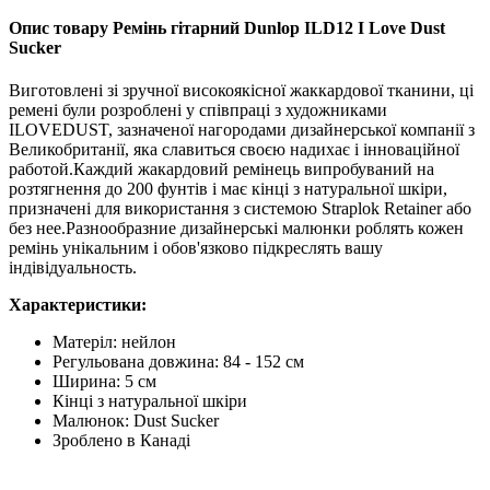
Опис товару Ремінь гітарний Dunlop ILD12 I Love Dust
Sucker
Виготовлені зі зручної високоякісної жаккардової тканини, ці
ремені були розроблені у співпраці з художниками
ILOVEDUST, зазначеної нагородами дизайнерської компанії з
Великобританії, яка славиться своєю надихає і інноваційної
работой.Каждий жакардовий ремінець випробуваний на
розтягнення до 200 фунтів і має кінці з натуральної шкіри,
призначені для використання з системою Straplok Retainer або
без нее.Разнообразние дизайнерські малюнки роблять кожен
ремінь унікальним і обов'язково підкреслять вашу
індівідуальность.
Характеристики:
Матеріл: нейлон
Регульована довжина: 84 - 152 см
Ширина: 5 см
Кінці з натуральної шкіри
Малюнок: Dust Sucker
Зроблено в Канаді