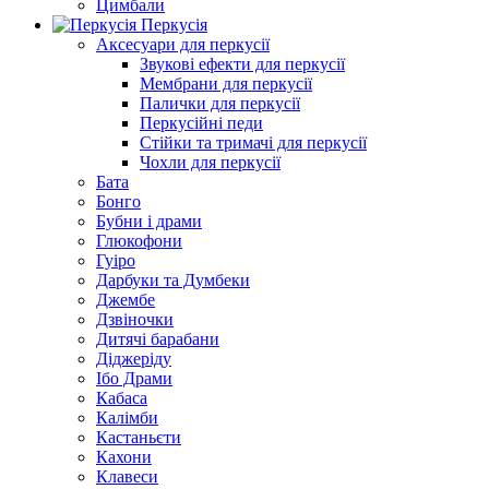
Цимбали
Перкусія
Аксесуари для перкусії
Звукові ефекти для перкусії
Мембрани для перкусії
Палички для перкусії
Перкусійні педи
Стійки та тримачі для перкусії
Чохли для перкусії
Бата
Бонго
Бубни і драми
Глюкофони
Гуіро
Дарбуки та Думбеки
Джембе
Дзвіночки
Дитячі барабани
Діджеріду
Ібо Драми
Кабаса
Калімби
Кастаньєти
Кахони
Клавеси