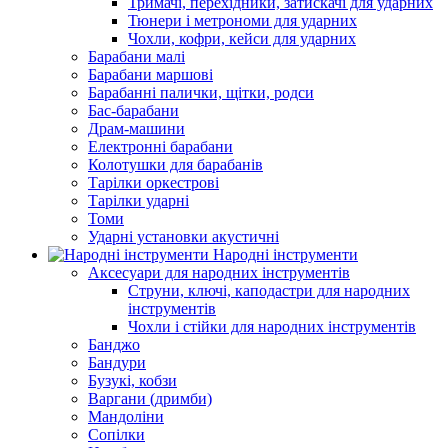
Тримачі, перехідники, затискачі для ударних
Тюнери і метрономи для ударних
Чохли, кофри, кейси для ударних
Барабани малі
Барабани маршові
Барабанні палички, щітки, родси
Бас-барабани
Драм-машини
Електронні барабани
Колотушки для барабанів
Тарілки оркестрові
Тарілки ударні
Томи
Ударні установки акустичні
Народні інструменти
Аксесуари для народних інструментів
Струни, ключі, каподастри для народних
інструментів
Чохли і стійки для народних інструментів
Банджо
Бандури
Бузукі, кобзи
Варгани (дримби)
Мандоліни
Сопілки