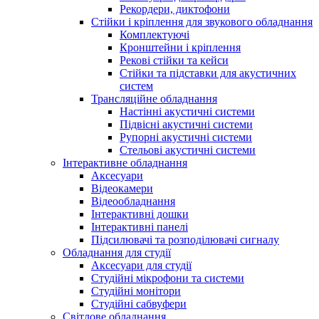
Рекордери, диктофони
Стійки і кріплення для звукового обладнання
Комплектуючі
Кронштейни і кріплення
Рекові стійки та кейси
Стійки та підставки для акустичних
систем
Трансляційне обладнання
Настінні акустичні системи
Підвісні акустичні системи
Рупорні акустичні системи
Стельові акустичні системи
Інтерактивне обладнання
Аксесуари
Відеокамери
Відеообладнання
Інтерактивні дошки
Інтерактивні панелі
Підсилювачі та розподілювачі сигналу
Обладнання для студії
Аксесуари для студії
Студійні мікрофони та системи
Студійні монітори
Студійні сабвуфери
Світлове обладнання