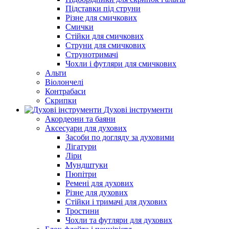
Підставки під струни
Різне для смичкових
Смички
Стійки для смичкових
Струни для смичкових
Струнотримачі
Чохли і футляри для смичкових
Альти
Віолончелі
Контрабаси
Скрипки
Духові інструменти
Акордеони та баяни
Аксесуари для духових
Засоби по догляду за духовими
Лігатури
Ліри
Мундштуки
Пюпітри
Ремені для духових
Різне для духових
Стійки і тримачі для духових
Тростини
Чохли та футляри для духових