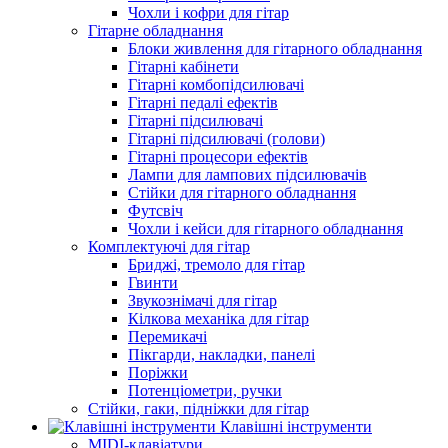
Чохли і кофри для гітар
Гітарне обладнання
Блоки живлення для гітарного обладнання
Гітарні кабінети
Гітарні комбопідсилювачі
Гітарні педалі ефектів
Гітарні підсилювачі
Гітарні підсилювачі (голови)
Гітарні процесори ефектів
Лампи для лампових підсилювачів
Стійки для гітарного обладнання
Футсвіч
Чохли і кейси для гітарного обладнання
Комплектуючі для гітар
Бриджі, тремоло для гітар
Гвинти
Звукознімачі для гітар
Кілкова механіка для гітар
Перемикачі
Пікгарди, накладки, панелі
Поріжки
Потенціометри, ручки
Стійки, гаки, підніжки для гітар
Клавішні інструменти
MIDI-клавіатури