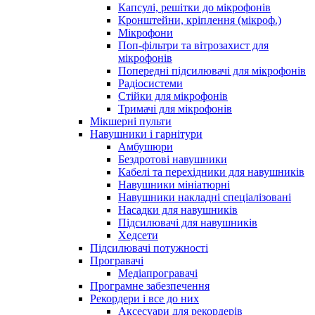
Капсулі, решітки до мікрофонів
Кронштейни, кріплення (мікроф.)
Мікрофони
Поп-фільтри та вітрозахист для
мікрофонів
Попередні підсилювачі для мікрофонів
Радіосистеми
Стійки для мікрофонів
Тримачі для мікрофонів
Мікшерні пульти
Навушники і гарнітури
Амбушюри
Бездротові навушники
Кабелі та перехідники для навушників
Навушники мініатюрні
Навушники накладні спеціалізовані
Насадки для навушників
Підсилювачі для навушників
Хедсети
Підсилювачі потужності
Програвачі
Медіапрогравачі
Програмне забезпечення
Рекордери і все до них
Аксесуари для рекордерів