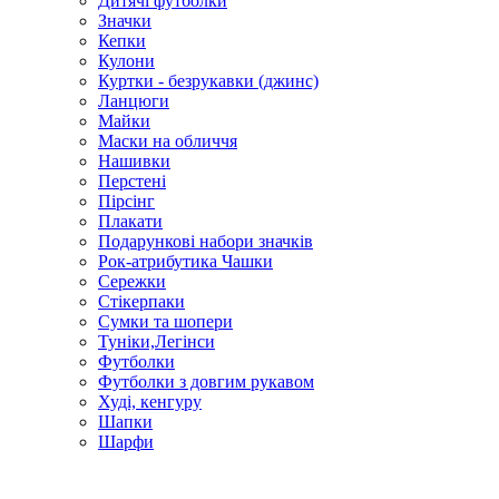
Дитячі футболки
Значки
Кепки
Кулони
Куртки - безрукавки (джинс)
Ланцюги
Майки
Маски на обличчя
Нашивки
Перстені
Пірсінг
Плакати
Подарункові набори значків
Рок-атрибутика Чашки
Сережки
Стікерпаки
Сумки та шопери
Туніки,Легінси
Футболки
Футболки з довгим рукавом
Худі, кенгуру
Шапки
Шарфи