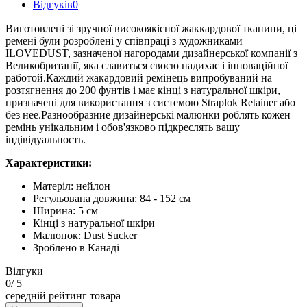
Відгуків
0
Виготовлені зі зручної високоякісної жаккардової тканини, ці
ремені були розроблені у співпраці з художниками
ILOVEDUST, зазначеної нагородами дизайнерської компанії з
Великобританії, яка славиться своєю надихає і інноваційної
работой.Каждий жакардовий ремінець випробуваний на
розтягнення до 200 фунтів і має кінці з натуральної шкіри,
призначені для використання з системою Straplok Retainer або
без нее.Разнообразние дизайнерські малюнки роблять кожен
ремінь унікальним і обов'язково підкреслять вашу
індівідуальность.
Характеристики:
Матеріл: нейлон
Регульована довжина: 84 - 152 см
Ширина: 5 см
Кінці з натуральної шкіри
Малюнок: Dust Sucker
Зроблено в Канаді
Відгуки
0
/ 5
середній рейтинг товара