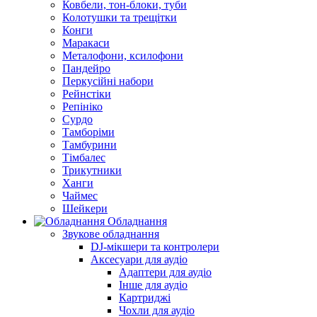
Ковбели, тон-блоки, туби
Колотушки та трещітки
Конги
Маракаси
Металофони, ксилофони
Пандейро
Перкусійні набори
Рейнстіки
Репініко
Сурдо
Тамборіми
Тамбурини
Тімбалес
Трикутники
Ханги
Чаймес
Шейкери
Обладнання
Звукове обладнання
DJ-мікшери та контролери
Аксесуари для аудіо
Адаптери для аудіо
Інше для аудіо
Картриджі
Чохли для аудіо