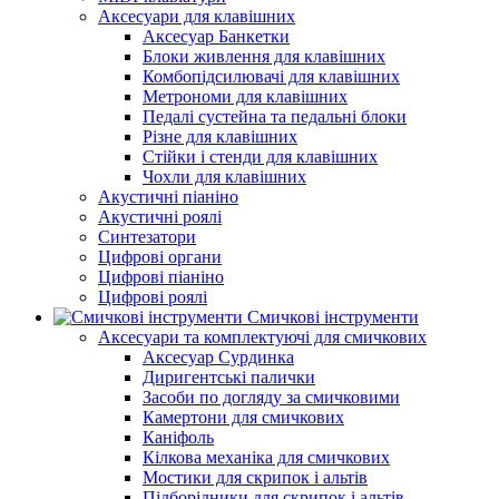
Аксесуари для клавішних
Аксесуар Банкетки
Блоки живлення для клавішних
Комбопідсилювачі для клавішних
Метрономи для клавішних
Педалі сустейна та педальні блоки
Різне для клавішних
Стійки і стенди для клавішних
Чохли для клавішних
Акустичні піаніно
Акустичні роялі
Синтезатори
Цифрові органи
Цифрові піаніно
Цифрові роялі
Смичкові інструменти
Аксесуари та комплектуючі для смичкових
Аксесуар Сурдинка
Диригентські палички
Засоби по догляду за смичковими
Камертони для смичкових
Каніфоль
Кілкова механіка для смичкових
Мостики для скрипок і альтів
Підборiдники для скрипок і альтів