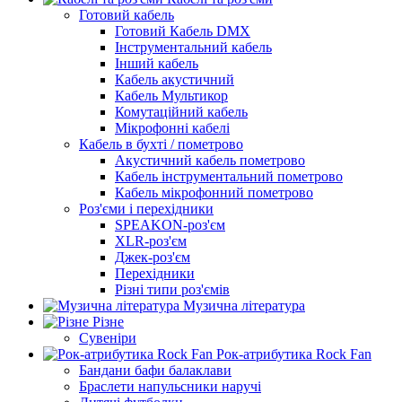
Готовий кабель
Готовий Кабель DMX
Інструментальний кабель
Інший кабель
Кабель акустичний
Кабель Мультикор
Комутаційний кабель
Мікрофонні кабелі
Кабель в бухті / пометрово
Акустичний кабель пометрово
Кабель інструментальний пометрово
Кабель мікрофонний пометрово
Роз'єми і перехідники
SPEAKON-роз'єм
XLR-роз'єм
Джек-роз'єм
Перехідники
Різні типи роз'ємів
Музична література
Різне
Сувеніри
Рок-атрибутика Rock Fan
Бандани бафи балаклави
Браслети напульсники наручі