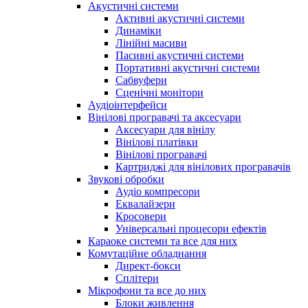
Акустичні системи
Активні акустичні системи
Динаміки
Лінійні масиви
Пасивні акустичні системи
Портативні акустичні системи
Сабвуфери
Сценічні монітори
Аудіоінтерфейси
Вінілові програвачі та аксесуари
Аксесуари для вінілу
Вінілові платівки
Вінілові програвачі
Картриджі для вінілових програвачів
Звукові обробки
Аудіо компресори
Еквалайзери
Кросовери
Універсальні процесори ефектів
Караоке системи та все для них
Комутаційне обладнання
Директ-бокси
Сплітери
Мікрофони та все до них
Блоки живлення