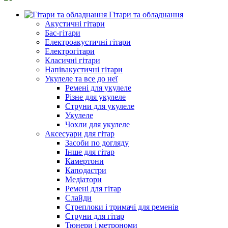
Гітари та обладнання
Акустичні гітари
Бас-гітари
Електроакустичні гітари
Електрогітари
Класичні гітари
Напівакустичні гітари
Укулеле та все до неї
Ремені для укулеле
Різне для укулеле
Струни для укулеле
Укулеле
Чохли для укулеле
Аксесуари для гітар
Засоби по догляду
Інше для гітар
Камертони
Каподастри
Медіатори
Ремені для гітар
Слайди
Стреплоки і тримачі для ременів
Струни для гітар
Тюнери і метрономи