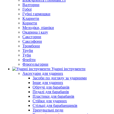
Блок-флейта і пеннівістл
Валторни
Гобої
Губні гармошки
Кларнети
Корнети
Мелодіки, піаніки
Окарина і казу
Саксгорни
Саксофони
Тромбони
Труби
Туби
Флейти
Флюгельгорни
Ударні інструменти
Аксесуари для ударних
Засоби по догляду за ударними
Інше для ударних
Обручі для барабанів
Педалі для барабанів
Пластики для барабанів
Стійки для ударних
Стільці для барабанщиків
Тренувальні педи