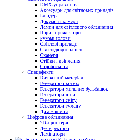
DMX-управління
Аксесуари для світлових приладів
Бліндера
Документ-камери
Лампи для світлового обладнання
Пари і прожектори
Рухомі голови
Світлові прилади
Світлодіодні панелі
Сканери
Стійки і кріплення
Стробоскопи
Спецефекти
Витратний матеріал
Генератори вогню
Генератори мильних бульбашок
Генератори піни
Генератори снігу
Генератори туману
Дим машини
Цифрове обладнання
3D-принтери
Дезінфектори
Ламінатори
Кабелі та роз'єми