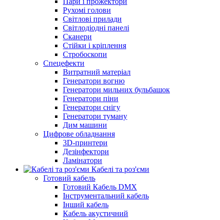
Пари і прожектори
Рухомі голови
Світлові прилади
Світлодіодні панелі
Сканери
Стійки і кріплення
Стробоскопи
Спецефекти
Витратний матеріал
Генератори вогню
Генератори мильних бульбашок
Генератори піни
Генератори снігу
Генератори туману
Дим машини
Цифрове обладнання
3D-принтери
Дезінфектори
Ламінатори
Кабелі та роз'єми
Готовий кабель
Готовий Кабель DMX
Інструментальний кабель
Інший кабель
Кабель акустичний