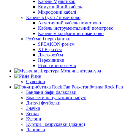
Кабель Мультикор
Комутаційний кабель
Мікрофонні кабелі
Кабель в бухті / пометрово
Акустичний кабель пометрово
Кабель інструментальний пометрово
Кабель мікрофонний пометрово
Роз'єми і перехідники
SPEAKON-роз'єм
XLR-роз'єм
Джек-роз'єм
Перехідники
Різні типи роз'ємів
Музична література
Різне
Сувеніри
Рок-атрибутика Rock Fan
Бандани бафи балаклави
Браслети напульсники наручі
Дитячі футболки
Значки
Кепки
Кулони
Куртки - безрукавки (джинс)
Ланцюги