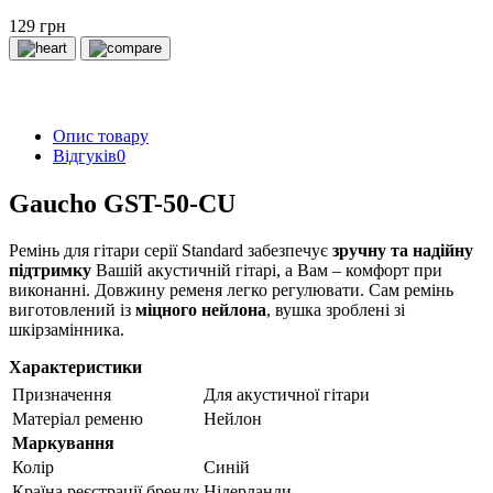
129 грн
Опис товару
Відгуків
0
Gaucho GST-50-CU
Ремінь для гітари серії Standard забезпечує
зручну та надійну
підтримку
Вашій акустичній гітарі, а Вам – комфорт при
виконанні. Довжину ременя легко регулювати. Сам ремінь
виготовлений із
міцного нейлона
, вушка зроблені зі
шкірзамінника.
Характеристики
Призначення
Для акустичної гітари
Матеріал ременю
Нейлон
Маркування
Колір
Синій
Країна реєстрації бренду
Нідерланди