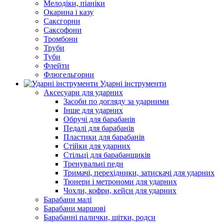
Мелодіки, піаніки
Окарина і казу
Саксгорни
Саксофони
Тромбони
Труби
Туби
Флейти
Флюгельгорни
Ударні інструменти
Аксесуари для ударних
Засоби по догляду за ударними
Інше для ударних
Обручі для барабанів
Педалі для барабанів
Пластики для барабанів
Стійки для ударних
Стільці для барабанщиків
Тренувальні педи
Тримачі, перехідники, затискачі для ударних
Тюнери і метрономи для ударних
Чохли, кофри, кейси для ударних
Барабани малі
Барабани маршові
Барабанні палички, щітки, родси