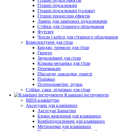
Гітарні педалі ефектів
Гітарні підсилювачі
Гітарні підсилювачі (голови)
Гітарні процесори ефектів
Лампи для лампових підсилювачів
Стійки для гітарного обладнання
Футсвіч
Чохли і кейси для гітарного обладнання
Комплектуючі для гітар
Бриджі, тремоло для гітар
Гвинти
Звукознімачі для гітар
Кілкова механіка для гітар
Перемикачі
Пікгарди, накладки, панелі
Поріжки
Потенціометри, ручки
Стійки, гаки, підніжки для гітар
Клавішні інструменти
MIDI-клавіатури
Аксесуари для клавішних
Аксесуар Банкетки
Блоки живлення для клавішних
Комбопідсилювачі для клавішних
Метрономи для клавішних