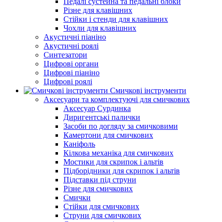
Педалі сустейна та педальні блоки
Різне для клавішних
Стійки і стенди для клавішних
Чохли для клавішних
Акустичні піаніно
Акустичні роялі
Синтезатори
Цифрові органи
Цифрові піаніно
Цифрові роялі
Смичкові інструменти
Аксесуари та комплектуючі для смичкових
Аксесуар Сурдинка
Диригентські палички
Засоби по догляду за смичковими
Камертони для смичкових
Каніфоль
Кілкова механіка для смичкових
Мостики для скрипок і альтів
Підборiдники для скрипок і альтів
Підставки під струни
Різне для смичкових
Смички
Стійки для смичкових
Струни для смичкових