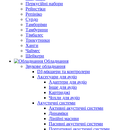
Перкусійні набори
Рейнстіки
Репініко
Сурдо
Тамборіми
Тамбурини
Тімбалес
Трикутники
Ханги
Чаймес
Шейкери
Обладнання
Звукове обладнання
DJ-мікшери та контролери
Аксесуари для аудіо
Адаптери для аудіо
Інше для аудіо
Картриджі
Чохли для аудіо
Акустичні системи
Активні акустичні системи
Динаміки
Лінійні масиви
Пасивні акустичні системи
Портативні акустичні системи