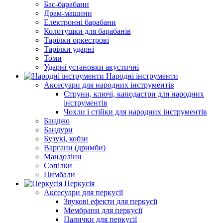
Бас-барабани
Драм-машини
Електронні барабани
Колотушки для барабанів
Тарілки оркестрові
Тарілки ударні
Томи
Ударні установки акустичні
Народні інструменти
Аксесуари для народних інструментів
Струни, ключі, каподастри для народних
інструментів
Чохли і стійки для народних інструментів
Банджо
Бандури
Бузукі, кобзи
Варгани (дримби)
Мандоліни
Сопілки
Цимбали
Перкусія
Аксесуари для перкусії
Звукові ефекти для перкусії
Мембрани для перкусії
Палички для перкусії