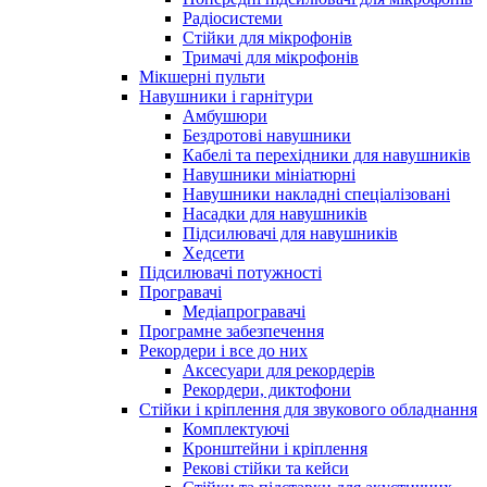
Радіосистеми
Стійки для мікрофонів
Тримачі для мікрофонів
Мікшерні пульти
Навушники і гарнітури
Амбушюри
Бездротові навушники
Кабелі та перехідники для навушників
Навушники мініатюрні
Навушники накладні спеціалізовані
Насадки для навушників
Підсилювачі для навушників
Хедсети
Підсилювачі потужності
Програвачі
Медіапрогравачі
Програмне забезпечення
Рекордери і все до них
Аксесуари для рекордерів
Рекордери, диктофони
Стійки і кріплення для звукового обладнання
Комплектуючі
Кронштейни і кріплення
Рекові стійки та кейси