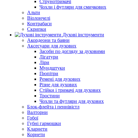
Струнотримачі
Чохли і футляри для смичкових
Альти
Віолончелі
Контрабаси
Скрипки
Духові інструменти
Акордеони та баяни
Аксесуари для духових
Засоби по догляду за духовими
Лігатури
Ліри
Мундштуки
Пюпітри
Ремені для духових
Різне для духових
Стійки і тримачі для духових
Тростини
Чохли та футляри для духових
Блок-флейта і пеннівістл
Валторни
Гобої
Губні гармошки
Кларнети
Корнети