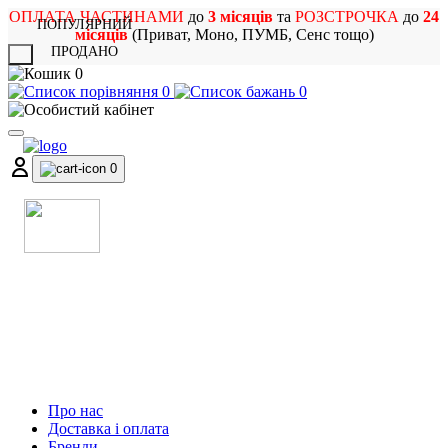
ОПЛАТА ЧАСТИНАМИ
до
3 місяців
та
РОЗСТРОЧКА
до
24
ПОПУЛЯРНИЙ
місяців
(Приват, Моно, ПУМБ, Сенс тощо)
ПРОДАНО
X
0
0
0
0
МАГАЗИН
МУЗИЧНИХ ІНСТРУМЕНТІВ
ТА РОК АТРИБУТИКИ
Про нас
Доставка і оплата
Бренди