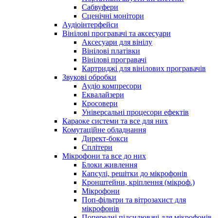
Сабвуфери
Сценічні монітори
Аудіоінтерфейси
Вінілові програвачі та аксесуари
Аксесуари для вінілу
Вінілові платівки
Вінілові програвачі
Картриджі для вінілових програвачів
Звукові обробки
Аудіо компресори
Еквалайзери
Кросовери
Універсальні процесори ефектів
Караоке системи та все для них
Комутаційне обладнання
Директ-бокси
Сплітери
Мікрофони та все до них
Блоки живлення
Капсулі, решітки до мікрофонів
Кронштейни, кріплення (мікроф.)
Мікрофони
Поп-фільтри та вітрозахист для
мікрофонів
Попередні підсилювачі для мікрофонів