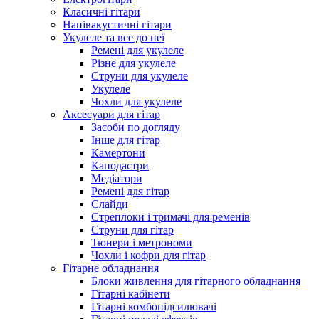
Класичні гітари
Напівакустичні гітари
Укулеле та все до неї
Ремені для укулеле
Різне для укулеле
Струни для укулеле
Укулеле
Чохли для укулеле
Аксесуари для гітар
Засоби по догляду
Інше для гітар
Камертони
Каподастри
Медіатори
Ремені для гітар
Слайди
Стреплоки і тримачі для ременів
Струни для гітар
Тюнери і метрономи
Чохли і кофри для гітар
Гітарне обладнання
Блоки живлення для гітарного обладнання
Гітарні кабінети
Гітарні комбопідсилювачі