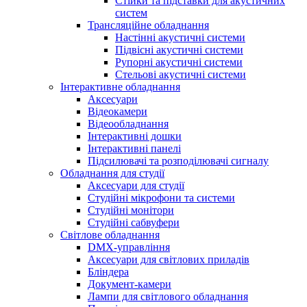
Стійки та підставки для акустичних
систем
Трансляційне обладнання
Настінні акустичні системи
Підвісні акустичні системи
Рупорні акустичні системи
Стельові акустичні системи
Інтерактивне обладнання
Аксесуари
Відеокамери
Відеообладнання
Інтерактивні дошки
Інтерактивні панелі
Підсилювачі та розподілювачі сигналу
Обладнання для студії
Аксесуари для студії
Студійні мікрофони та системи
Студійні монітори
Студійні сабвуфери
Світлове обладнання
DMX-управління
Аксесуари для світлових приладів
Бліндера
Документ-камери
Лампи для світлового обладнання