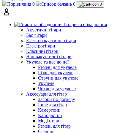
0
0
0
Гітари та обладнання
Акустичні гітари
Бас-гітари
Електроакустичні гітари
Електрогітари
Класичні гітари
Напівакустичні гітари
Укулеле та все до неї
Ремені для укулеле
Різне для укулеле
Струни для укулеле
Укулеле
Чохли для укулеле
Аксесуари для гітар
Засоби по догляду
Інше для гітар
Камертони
Каподастри
Медіатори
Ремені для гітар
Слайди