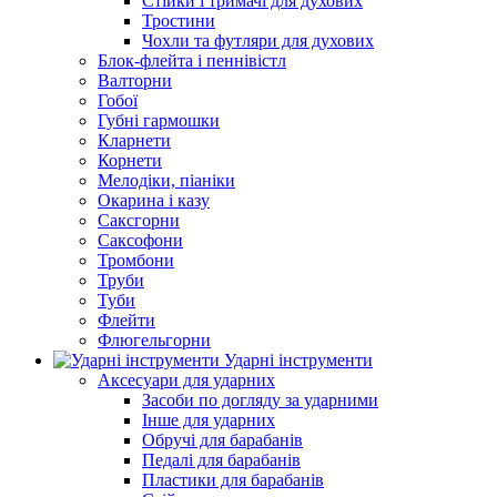
Стійки і тримачі для духових
Тростини
Чохли та футляри для духових
Блок-флейта і пеннівістл
Валторни
Гобої
Губні гармошки
Кларнети
Корнети
Мелодіки, піаніки
Окарина і казу
Саксгорни
Саксофони
Тромбони
Труби
Туби
Флейти
Флюгельгорни
Ударні інструменти
Аксесуари для ударних
Засоби по догляду за ударними
Інше для ударних
Обручі для барабанів
Педалі для барабанів
Пластики для барабанів