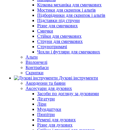
Кілкова механіка для смичкових
Мостики для скрипок і альтів
Підборiдники для скрипок і альтів
Підставки під струни
Різне для смичкових
Смички
Стійки для смичкових
Струни для смичкових
Струнотримачі
Чохли і футляри для смичкових
Альти
Віолончелі
Контрабаси
Скрипки
Духові інструменти
Акордеони та баяни
Аксесуари для духових
Засоби по догляду за духовими
Лігатури
Ліри
Мундштуки
Пюпітри
Ремені для духових
Різне для духових