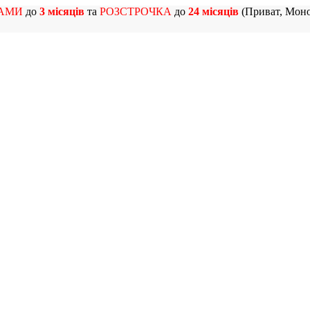
АМИ
до
3 місяців
та
РОЗСТРОЧКА
до
24 місяців
(Приват, Моно