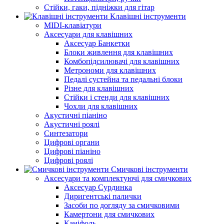
Стійки, гаки, підніжки для гітар
Клавішні інструменти
MIDI-клавіатури
Аксесуари для клавішних
Аксесуар Банкетки
Блоки живлення для клавішних
Комбопідсилювачі для клавішних
Метрономи для клавішних
Педалі сустейна та педальні блоки
Різне для клавішних
Стійки і стенди для клавішних
Чохли для клавішних
Акустичні піаніно
Акустичні роялі
Синтезатори
Цифрові органи
Цифрові піаніно
Цифрові роялі
Смичкові інструменти
Аксесуари та комплектуючі для смичкових
Аксесуар Сурдинка
Диригентські палички
Засоби по догляду за смичковими
Камертони для смичкових
Каніфоль