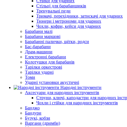
Стійки для ударних
Стільці для барабанщиків
Тренувальні педи
Тримачі, перехідники, затискачі для ударних
Тюнери і метрономи для ударних
Чохли, кофри, кейси для ударних
Барабани малі
Барабани маршові
Барабанні палички, щітки, родси
Бас-барабани
Драм-машини
Електронні барабани
Колотушки для барабанів
Тарілки оркестрові
Тарілки ударні
Томи
Ударні установки акустичні
Народні інструменти
Аксесуари для народних інструментів
Струни, ключі, каподастри для народних інст
Чохли і стійки для народних інструментів
Банджо
Бандури
Бузукі, кобзи
Варгани (дримби)