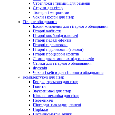
Стреплоки і тримачі для ременів
Струни для гітар
Тюнери і метрономи
Чохли і кофри для гітар
Гітарне обладнання
Блоки живлення для гітарного обладнання
Гітарні кабінети
Гітарні комбопідсилювачі
Гітарні педалі ефектів
Гітарні підсилювачі
Гітарні підсилювачі (голови)
Гітарні процесори ефектів
Лампи для лампових підсилювачів
Стійки для гітарного обладнання
Футсвіч
Чохли і кейси для гітарного обладнання
Комплектуючі для гітар
Бриджі, тремоло для гітар
Гвинти
Звукознімачі для гітар
Кілкова механіка для гітар
Перемикачі
Пікгарди, накладки, панелі
Поріжки
Потенціометри, ручки