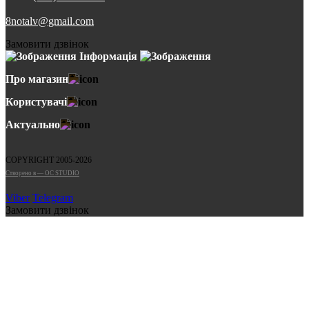
8notalv@gmail.com
Замовити дзвінок
Інформація
Про магазин
Користувачі
Актуально
COPYRIGHT 2005-2026
Cтворено в — OC STUDIO
Viber
Telegram
Замовити дзвінок