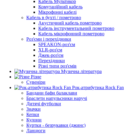
Кабель Мультикор
Комутаційний кабель
Мікрофонні кабелі
Кабель в бухті / пометрово
Акустичний кабель пометрово
Кабель інструментальний пометрово
Кабель мікрофонний пометрово
Роз'єми і перехідники
SPEAKON-роз'єм
XLR-роз'єм
Джек-роз'єм
Перехідники
Різні типи роз'ємів
Музична література
Різне
Сувеніри
Рок-атрибутика Rock Fan
Бандани бафи балаклави
Браслети напульсники наручі
Дитячі футболки
Значки
Кепки
Кулони
Куртки - безрукавки (джинс)
Ланцюги