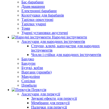
Бас-барабани
Драм-машини
Електронні барабани
Колотушки для барабанів
Тарілки оркестрові
Тарілки ударні
Томи
Ударні установки акустичні
Народні інструменти
Аксесуари для народних інструментів
Струни, ключі, каподастри для народних
інструментів
Чохли і стійки для народних інструментів
Банджо
Бандури
Бузукі, кобзи
Варгани (дримби)
Мандоліни
Сопілки
Цимбали
Перкусія
Аксесуари для перкусії
Звукові ефекти для перкусії
Мембрани для перкусії
Палички для перкусії