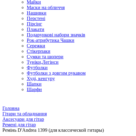
Майки
Маски на обличчя
Нашивки
Перстені
Пірсінг
Плакати
Подарункові набори значків
Рок-атрибутика Чашки
Сережки
Стікерпаки
Сумки та шопери
Туніки,Легінси
Футболки
Футболки з довгим рукавом
Худі, кенгуру
Шапки
Шарфи
Головна
Гітари та обладнання
Аксесуари для гітар
Ремені для гітар
Ремінь D'Andrea 1399 (для классической гитары)