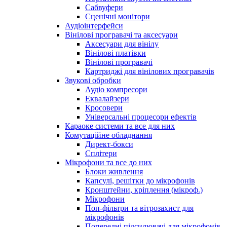
Сабвуфери
Сценічні монітори
Аудіоінтерфейси
Вінілові програвачі та аксесуари
Аксесуари для вінілу
Вінілові платівки
Вінілові програвачі
Картриджі для вінілових програвачів
Звукові обробки
Аудіо компресори
Еквалайзери
Кросовери
Універсальні процесори ефектів
Караоке системи та все для них
Комутаційне обладнання
Директ-бокси
Сплітери
Мікрофони та все до них
Блоки живлення
Капсулі, решітки до мікрофонів
Кронштейни, кріплення (мікроф.)
Мікрофони
Поп-фільтри та вітрозахист для
мікрофонів
Попередні підсилювачі для мікрофонів