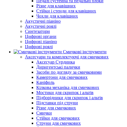
Педалі сустейна та педальні блоки
Різне для клавішних
Стійки і стенди для клавішних
Чохли для клавішних
Акустичні піаніно
Акустичні роялі
Синтезатори
Цифрові органи
Цифрові піаніно
Цифрові роялі
Смичкові інструменти
Аксесуари та комплектуючі для смичкових
Аксесуар Сурдинка
Диригентські палички
Засоби по догляду за смичковими
Камертони для смичкових
Каніфоль
Кілкова механіка для смичкових
Мостики для скрипок і альтів
Підборiдники для скрипок і альтів
Підставки під струни
Різне для смичкових
Смички
Стійки для смичкових
Струни для смичкових