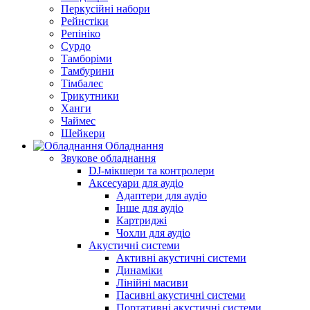
Перкусійні набори
Рейнстіки
Репініко
Сурдо
Тамборіми
Тамбурини
Тімбалес
Трикутники
Ханги
Чаймес
Шейкери
Обладнання
Звукове обладнання
DJ-мікшери та контролери
Аксесуари для аудіо
Адаптери для аудіо
Інше для аудіо
Картриджі
Чохли для аудіо
Акустичні системи
Активні акустичні системи
Динаміки
Лінійні масиви
Пасивні акустичні системи
Портативні акустичні системи