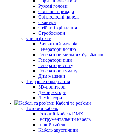
Пари і прожектори
Рухомі голови
Світлові прилади
Світлодіодні панелі
Сканери
Стійки і кріплення
Стробоскопи
Спецефекти
Витратний матеріал
Генератори вогню
Генератори мильних бульбашок
Генератори піни
Генератори снігу
Генератори туману
Дим машини
Цифрове обладнання
3D-принтери
Дезінфектори
Ламінатори
Кабелі та роз'єми
Готовий кабель
Готовий Кабель DMX
Інструментальний кабель
Інший кабель
Кабель акустичний