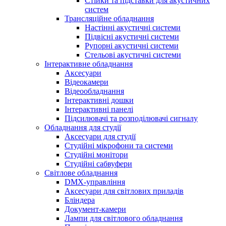
Стійки та підставки для акустичних
систем
Трансляційне обладнання
Настінні акустичні системи
Підвісні акустичні системи
Рупорні акустичні системи
Стельові акустичні системи
Інтерактивне обладнання
Аксесуари
Відеокамери
Відеообладнання
Інтерактивні дошки
Інтерактивні панелі
Підсилювачі та розподілювачі сигналу
Обладнання для студії
Аксесуари для студії
Студійні мікрофони та системи
Студійні монітори
Студійні сабвуфери
Світлове обладнання
DMX-управління
Аксесуари для світлових приладів
Бліндера
Документ-камери
Лампи для світлового обладнання