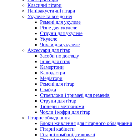
Класичні гітари
Напівакустичні гітари
Укулеле та все до неї
Ремені для укулеле
Різне для укулеле
Струни для укулеле
Укулеле
Чохли для укулеле
Аксесуари для гітар
Засоби по догляду
Інше для гітар
Камертони
Каподастри
Медіатори
Ремені для гітар
Слайди
Стреплоки і тримачі для ременів
Струни для гітар
Тюнери і метрономи
Чохли і кофри для гітар
Гітарне обладнання
Блоки живлення для гітарного обладнання
Гітарні кабінети
Гітарні комбопідсилювачі