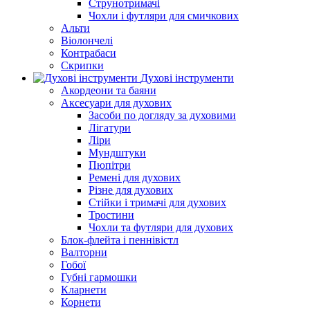
Струнотримачі
Чохли і футляри для смичкових
Альти
Віолончелі
Контрабаси
Скрипки
Духові інструменти
Акордеони та баяни
Аксесуари для духових
Засоби по догляду за духовими
Лігатури
Ліри
Мундштуки
Пюпітри
Ремені для духових
Різне для духових
Стійки і тримачі для духових
Тростини
Чохли та футляри для духових
Блок-флейта і пеннівістл
Валторни
Гобої
Губні гармошки
Кларнети
Корнети