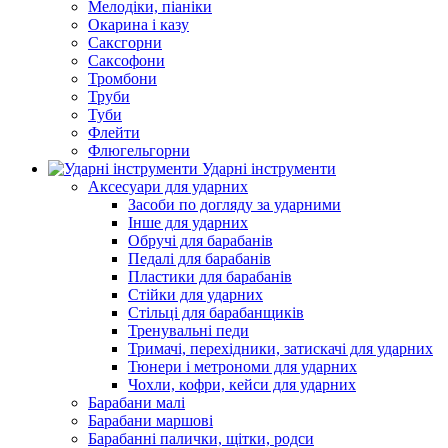
Мелодіки, піаніки
Окарина і казу
Саксгорни
Саксофони
Тромбони
Труби
Туби
Флейти
Флюгельгорни
Ударні інструменти
Аксесуари для ударних
Засоби по догляду за ударними
Інше для ударних
Обручі для барабанів
Педалі для барабанів
Пластики для барабанів
Стійки для ударних
Стільці для барабанщиків
Тренувальні педи
Тримачі, перехідники, затискачі для ударних
Тюнери і метрономи для ударних
Чохли, кофри, кейси для ударних
Барабани малі
Барабани маршові
Барабанні палички, щітки, родси