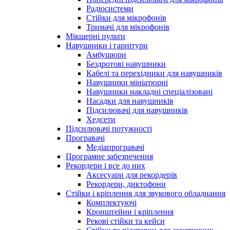
Радіосистеми
Стійки для мікрофонів
Тримачі для мікрофонів
Мікшерні пульти
Навушники і гарнітури
Амбушюри
Бездротові навушники
Кабелі та перехідники для навушників
Навушники мініатюрні
Навушники накладні спеціалізовані
Насадки для навушників
Підсилювачі для навушників
Хедсети
Підсилювачі потужності
Програвачі
Медіапрогравачі
Програмне забезпечення
Рекордери і все до них
Аксесуари для рекордерів
Рекордери, диктофони
Стійки і кріплення для звукового обладнання
Комплектуючі
Кронштейни і кріплення
Рекові стійки та кейси