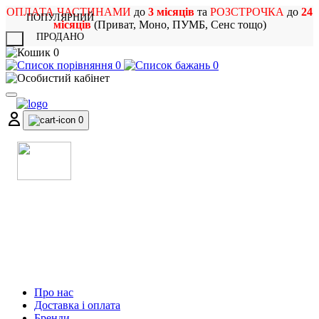
ОПЛАТА ЧАСТИНАМИ
до
3 місяців
та
РОЗСТРОЧКА
до
24
ПОПУЛЯРНИЙ
місяців
(Приват, Моно, ПУМБ, Сенс тощо)
ПРОДАНО
X
0
0
0
0
МАГАЗИН
МУЗИЧНИХ ІНСТРУМЕНТІВ
ТА РОК АТРИБУТИКИ
Про нас
Доставка і оплата
Бренди