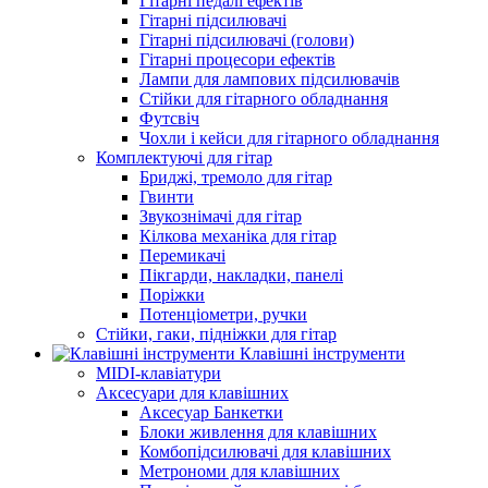
Гітарні педалі ефектів
Гітарні підсилювачі
Гітарні підсилювачі (голови)
Гітарні процесори ефектів
Лампи для лампових підсилювачів
Стійки для гітарного обладнання
Футсвіч
Чохли і кейси для гітарного обладнання
Комплектуючі для гітар
Бриджі, тремоло для гітар
Гвинти
Звукознімачі для гітар
Кілкова механіка для гітар
Перемикачі
Пікгарди, накладки, панелі
Поріжки
Потенціометри, ручки
Стійки, гаки, підніжки для гітар
Клавішні інструменти
MIDI-клавіатури
Аксесуари для клавішних
Аксесуар Банкетки
Блоки живлення для клавішних
Комбопідсилювачі для клавішних
Метрономи для клавішних