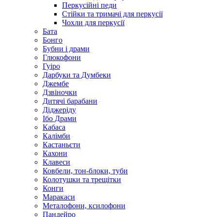
Перкусійні педи
Стійки та тримачі для перкусії
Чохли для перкусії
Бата
Бонго
Бубни і драми
Глюкофони
Гуіро
Дарбуки та Думбеки
Джембе
Дзвіночки
Дитячі барабани
Діджеріду
Ібо Драми
Кабаса
Калімби
Кастаньєти
Кахони
Клавеси
Ковбели, тон-блоки, туби
Колотушки та трещітки
Конги
Маракаси
Металофони, ксилофони
Пандейро