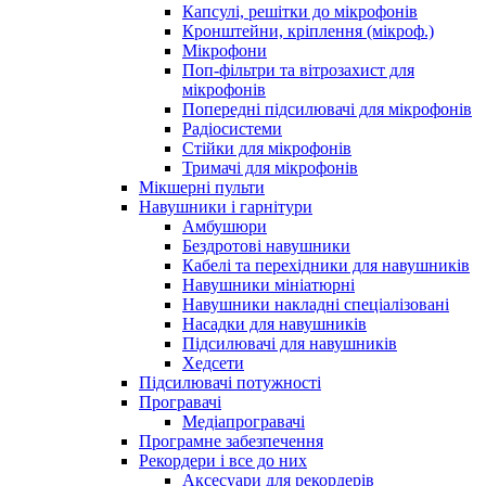
Капсулі, решітки до мікрофонів
Кронштейни, кріплення (мікроф.)
Мікрофони
Поп-фільтри та вітрозахист для
мікрофонів
Попередні підсилювачі для мікрофонів
Радіосистеми
Стійки для мікрофонів
Тримачі для мікрофонів
Мікшерні пульти
Навушники і гарнітури
Амбушюри
Бездротові навушники
Кабелі та перехідники для навушників
Навушники мініатюрні
Навушники накладні спеціалізовані
Насадки для навушників
Підсилювачі для навушників
Хедсети
Підсилювачі потужності
Програвачі
Медіапрогравачі
Програмне забезпечення
Рекордери і все до них
Аксесуари для рекордерів