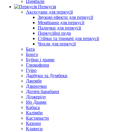
Цимбали
Перкусія
Аксесуари для перкусії
Звукові ефекти для перкусії
Мембрани для перкусії
Палички для перкусії
Перкусійні педи
Стійки та тримачі для перкусії
Чохли для перкусії
Бата
Бонго
Бубни і драми
Глюкофони
Гуіро
Дарбуки та Думбеки
Джембе
Дзвіночки
Дитячі барабани
Діджеріду
Ібо Драми
Кабаса
Калімби
Кастаньєти
Кахони
Клавеси