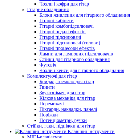
Чохли і кофри для гітар
Гітарне обладнання
Блоки живлення для гітарного обладнання
Гітарні кабінети
Гітарні комбопідсилювачі
Гітарні педалі ефектів
Гітарні підсилювачі
Гітарні підсилювачі (голови)
Гітарні процесори ефектів
Лампи для лампових підсилювачів
Стійки для гітарного обладнання
Футсвіч
Чохли і кейси для гітарного обладнання
Комплектуючі для гітар
Бриджі, тремоло для гітар
Гвинти
Звукознімачі для гітар
Кілкова механіка для гітар
Перемикачі
Пікгарди, накладки, панелі
Поріжки
Потенціометри, ручки
Стійки, гаки, підніжки для гітар
Клавішні інструменти
MIDI-клавіатури