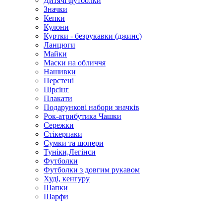
Дитячі футболки
Значки
Кепки
Кулони
Куртки - безрукавки (джинс)
Ланцюги
Майки
Маски на обличчя
Нашивки
Перстені
Пірсінг
Плакати
Подарункові набори значків
Рок-атрибутика Чашки
Сережки
Стікерпаки
Сумки та шопери
Туніки,Легінси
Футболки
Футболки з довгим рукавом
Худі, кенгуру
Шапки
Шарфи