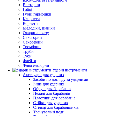
Блок-флейта і пеннівістл
Валторни
Гобої
Губні гармошки
Кларнети
Корнети
Мелодіки, піаніки
Окарина і казу
Саксгорни
Саксофони
Тромбони
Труби
Туби
Флейти
Флюгельгорни
Ударні інструменти
Аксесуари для ударних
Засоби по догляду за ударними
Інше для ударних
Обручі для барабанів
Педалі для барабанів
Пластики для барабанів
Стійки для ударних
Стільці для барабанщиків
Тренувальні педи