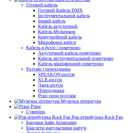
Готовий кабель
Готовий Кабель DMX
Інструментальний кабель
Інший кабель
Кабель акустичний
Кабель Мультикор
Комутаційний кабель
Мікрофонні кабелі
Кабель в бухті / пометрово
Акустичний кабель пометрово
Кабель інструментальний пометрово
Кабель мікрофонний пометрово
Роз'єми і перехідники
SPEAKON-роз'єм
XLR-роз'єм
Джек-роз'єм
Перехідники
Різні типи роз'ємів
Музична література
Різне
Сувеніри
Рок-атрибутика Rock Fan
Бандани бафи балаклави
Браслети напульсники наручі