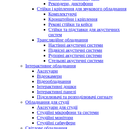
Рекордери, диктофони
Стійки і кріплення для звукового обладнання
Комплектуючі
Кронштейни і кріплення
Рекові стійки та кейси
Стійки та підставки для акустичних
систем
Трансляційне обладнання
Настінні акустичні системи
Підвісні акустичні системи
Рупорні акустичні системи
Стельові акустичні системи
Інтерактивне обладнання
Аксесуари
Відеокамери
Відеообладнання
Інтерактивні дошки
Інтерактивні панелі
Підсилювачі та розподілювачі сигналу
Обладнання для студії
Аксесуари для студії
Студійні мікрофони та системи
Студійні монітори
Студійні сабвуфери
Світлове обладнання