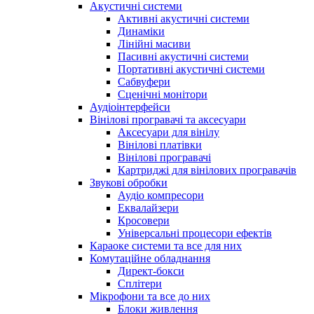
Акустичні системи
Активні акустичні системи
Динаміки
Лінійні масиви
Пасивні акустичні системи
Портативні акустичні системи
Сабвуфери
Сценічні монітори
Аудіоінтерфейси
Вінілові програвачі та аксесуари
Аксесуари для вінілу
Вінілові платівки
Вінілові програвачі
Картриджі для вінілових програвачів
Звукові обробки
Аудіо компресори
Еквалайзери
Кросовери
Універсальні процесори ефектів
Караоке системи та все для них
Комутаційне обладнання
Директ-бокси
Сплітери
Мікрофони та все до них
Блоки живлення