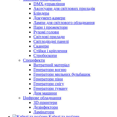
DMX-управління
Аксесуари для світлових приладів
Бліндера
Документ-камери
Лампи для світлового обладнання
Пари і прожектори
Рухомі голови
Світлові прилади
Світлодіодні панелі
Сканери
Стійки і кріплення
Стробоскопи
Спецефекти
Витратний матеріал
Генератори вогню
Генератори мильних бульбашок
Генератори піни
Генератори снігу
Генератори туману
Дим машини
Цифрове обладнання
3D-принтери
Дезінфектори
Ламінатори
Кабелі та роз'єми