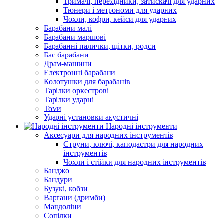
Тримачі, перехідники, затискачі для ударних
Тюнери і метрономи для ударних
Чохли, кофри, кейси для ударних
Барабани малі
Барабани маршові
Барабанні палички, щітки, родси
Бас-барабани
Драм-машини
Електронні барабани
Колотушки для барабанів
Тарілки оркестрові
Тарілки ударні
Томи
Ударні установки акустичні
Народні інструменти
Аксесуари для народних інструментів
Струни, ключі, каподастри для народних
інструментів
Чохли і стійки для народних інструментів
Банджо
Бандури
Бузукі, кобзи
Варгани (дримби)
Мандоліни
Сопілки