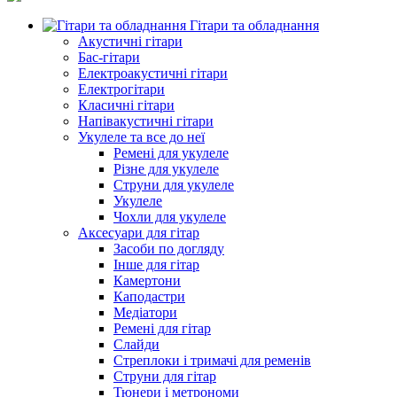
Гітари та обладнання
Акустичні гітари
Бас-гітари
Електроакустичні гітари
Електрогітари
Класичні гітари
Напівакустичні гітари
Укулеле та все до неї
Ремені для укулеле
Різне для укулеле
Струни для укулеле
Укулеле
Чохли для укулеле
Аксесуари для гітар
Засоби по догляду
Інше для гітар
Камертони
Каподастри
Медіатори
Ремені для гітар
Слайди
Стреплоки і тримачі для ременів
Струни для гітар
Тюнери і метрономи