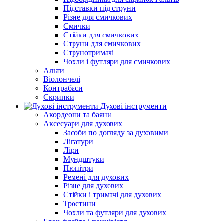
Підставки під струни
Різне для смичкових
Смички
Стійки для смичкових
Струни для смичкових
Струнотримачі
Чохли і футляри для смичкових
Альти
Віолончелі
Контрабаси
Скрипки
Духові інструменти
Акордеони та баяни
Аксесуари для духових
Засоби по догляду за духовими
Лігатури
Ліри
Мундштуки
Пюпітри
Ремені для духових
Різне для духових
Стійки і тримачі для духових
Тростини
Чохли та футляри для духових