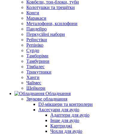
Ковбели, тон-блоки, туби
Колотушки та трещітки
Конги
Маракаси
Металофони, ксилофони
Пандейро
Перкусійні набори
Рейнстіки
Репініко
Сурдо
Тамборіми
Тамбурини
Тімбалес
Трикутники
Ханги
Чаймес
Шейкери
Обладнання
Звукове обладнання
DJ-мікшери та контролери
Аксесуари для аудіо
Адаптери для аудіо
Інше для аудіо
Картриджі
Чохли для аудіо