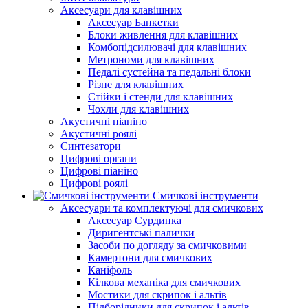
Аксесуари для клавішних
Аксесуар Банкетки
Блоки живлення для клавішних
Комбопідсилювачі для клавішних
Метрономи для клавішних
Педалі сустейна та педальні блоки
Різне для клавішних
Стійки і стенди для клавішних
Чохли для клавішних
Акустичні піаніно
Акустичні роялі
Синтезатори
Цифрові органи
Цифрові піаніно
Цифрові роялі
Смичкові інструменти
Аксесуари та комплектуючі для смичкових
Аксесуар Сурдинка
Диригентські палички
Засоби по догляду за смичковими
Камертони для смичкових
Каніфоль
Кілкова механіка для смичкових
Мостики для скрипок і альтів
Підборiдники для скрипок і альтів