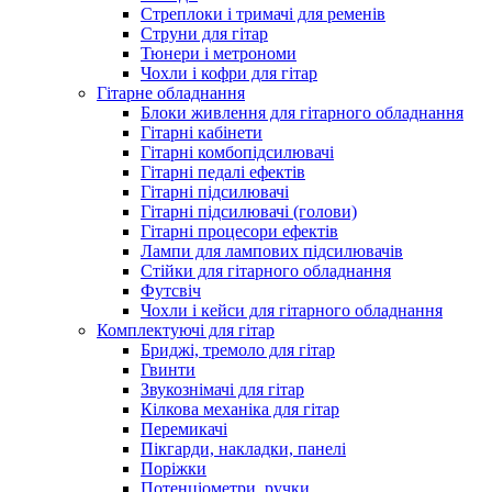
Стреплоки і тримачі для ременів
Струни для гітар
Тюнери і метрономи
Чохли і кофри для гітар
Гітарне обладнання
Блоки живлення для гітарного обладнання
Гітарні кабінети
Гітарні комбопідсилювачі
Гітарні педалі ефектів
Гітарні підсилювачі
Гітарні підсилювачі (голови)
Гітарні процесори ефектів
Лампи для лампових підсилювачів
Стійки для гітарного обладнання
Футсвіч
Чохли і кейси для гітарного обладнання
Комплектуючі для гітар
Бриджі, тремоло для гітар
Гвинти
Звукознімачі для гітар
Кілкова механіка для гітар
Перемикачі
Пікгарди, накладки, панелі
Поріжки
Потенціометри, ручки