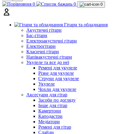
0
0
0
Гітари та обладнання
Акустичні гітари
Бас-гітари
Електроакустичні гітари
Електрогітари
Класичні гітари
Напівакустичні гітари
Укулеле та все до неї
Ремені для укулеле
Різне для укулеле
Струни для укулеле
Укулеле
Чохли для укулеле
Аксесуари для гітар
Засоби по догляду
Інше для гітар
Камертони
Каподастри
Медіатори
Ремені для гітар
Слайди