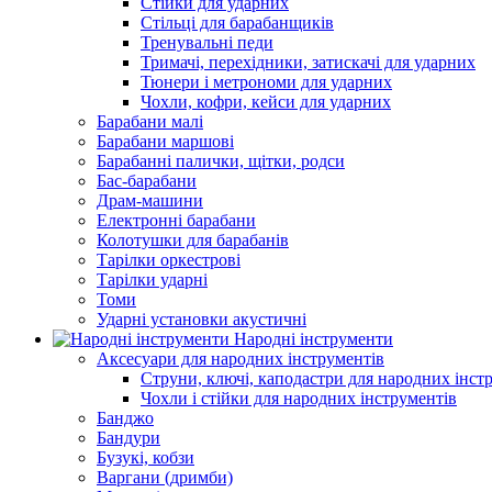
Стійки для ударних
Стільці для барабанщиків
Тренувальні педи
Тримачі, перехідники, затискачі для ударних
Тюнери і метрономи для ударних
Чохли, кофри, кейси для ударних
Барабани малі
Барабани маршові
Барабанні палички, щітки, родси
Бас-барабани
Драм-машини
Електронні барабани
Колотушки для барабанів
Тарілки оркестрові
Тарілки ударні
Томи
Ударні установки акустичні
Народні інструменти
Аксесуари для народних інструментів
Струни, ключі, каподастри для народних інст
Чохли і стійки для народних інструментів
Банджо
Бандури
Бузукі, кобзи
Варгани (дримби)