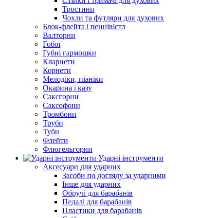
Стійки і тримачі для духових
Тростини
Чохли та футляри для духових
Блок-флейта і пеннівістл
Валторни
Гобої
Губні гармошки
Кларнети
Корнети
Мелодіки, піаніки
Окарина і казу
Саксгорни
Саксофони
Тромбони
Труби
Туби
Флейти
Флюгельгорни
Ударні інструменти
Аксесуари для ударних
Засоби по догляду за ударними
Інше для ударних
Обручі для барабанів
Педалі для барабанів
Пластики для барабанів