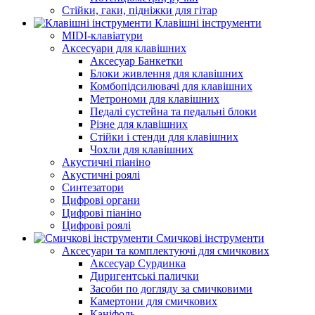
Стійки, гаки, підніжки для гітар
Клавішні інструменти
MIDI-клавіатури
Аксесуари для клавішних
Аксесуар Банкетки
Блоки живлення для клавішних
Комбопідсилювачі для клавішних
Метрономи для клавішних
Педалі сустейна та педальні блоки
Різне для клавішних
Стійки і стенди для клавішних
Чохли для клавішних
Акустичні піаніно
Акустичні роялі
Синтезатори
Цифрові органи
Цифрові піаніно
Цифрові роялі
Смичкові інструменти
Аксесуари та комплектуючі для смичкових
Аксесуар Сурдинка
Диригентські палички
Засоби по догляду за смичковими
Камертони для смичкових
Каніфоль