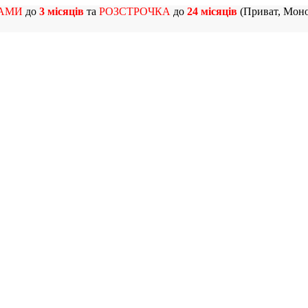
АМИ
до
3 місяців
та
РОЗСТРОЧКА
до
24 місяців
(Приват, Моно