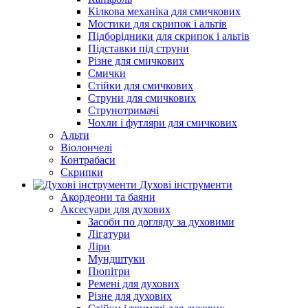
Кілкова механіка для смичкових
Мостики для скрипок і альтів
Підборiдники для скрипок і альтів
Підставки під струни
Різне для смичкових
Смички
Стійки для смичкових
Струни для смичкових
Струнотримачі
Чохли і футляри для смичкових
Альти
Віолончелі
Контрабаси
Скрипки
Духові інструменти
Акордеони та баяни
Аксесуари для духових
Засоби по догляду за духовими
Лігатури
Ліри
Мундштуки
Пюпітри
Ремені для духових
Різне для духових