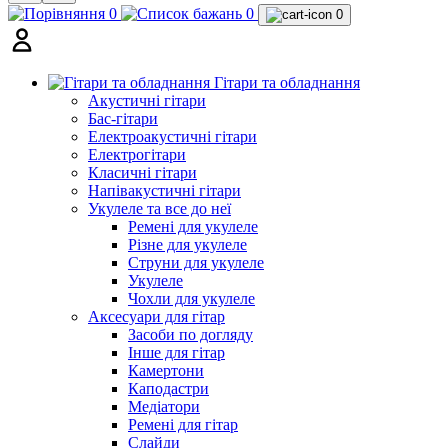
0
0
0
Гітари та обладнання
Акустичні гітари
Бас-гітари
Електроакустичні гітари
Електрогітари
Класичні гітари
Напівакустичні гітари
Укулеле та все до неї
Ремені для укулеле
Різне для укулеле
Струни для укулеле
Укулеле
Чохли для укулеле
Аксесуари для гітар
Засоби по догляду
Інше для гітар
Камертони
Каподастри
Медіатори
Ремені для гітар
Слайди