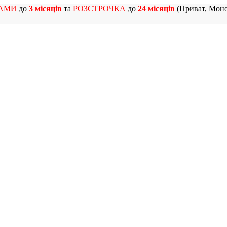
АМИ
до
3 місяців
та
РОЗСТРОЧКА
до
24 місяців
(Приват, Моно