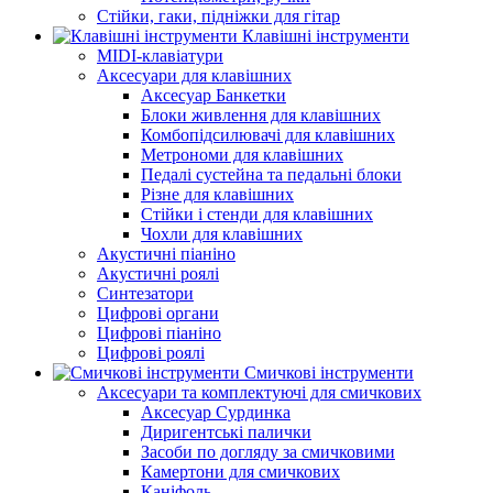
Стійки, гаки, підніжки для гітар
Клавішні інструменти
MIDI-клавіатури
Аксесуари для клавішних
Аксесуар Банкетки
Блоки живлення для клавішних
Комбопідсилювачі для клавішних
Метрономи для клавішних
Педалі сустейна та педальні блоки
Різне для клавішних
Стійки і стенди для клавішних
Чохли для клавішних
Акустичні піаніно
Акустичні роялі
Синтезатори
Цифрові органи
Цифрові піаніно
Цифрові роялі
Смичкові інструменти
Аксесуари та комплектуючі для смичкових
Аксесуар Сурдинка
Диригентські палички
Засоби по догляду за смичковими
Камертони для смичкових
Каніфоль