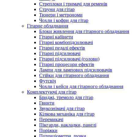
Стреплоки і тримачі для ременів
Струни для гітар
Тюнери і метрономи
Чохли і кофри для гітар
Гітарне обладнання
Блоки живлення для гітарного обладнання
Гітарні кабінети
Гітарні комбопідсилювачі
Гітарні педалі ефектів
Гітарні підсилювачі
Гітарні підсилювачі (голови)
Гітарні процесори ефектів
Лампи для лампових підсилювачів
Стійки для гітарного обладнання
Футсвіч
Чохли і кейси для гітарного обладнання
Комплектуючі для гітар
Бриджі, тремоло для гітар
Гвинти
Звукознімачі для гітар
Кілкова механіка для гітар
Перемикачі
Пікгарди, накладки, панелі
Поріжки
Потенціометри, ручки