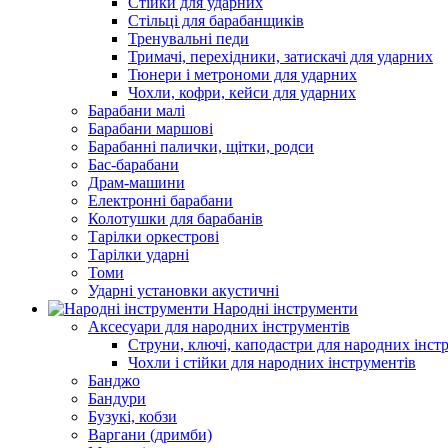
Стійки для ударних
Стільці для барабанщиків
Тренувальні педи
Тримачі, перехідники, затискачі для ударних
Тюнери і метрономи для ударних
Чохли, кофри, кейси для ударних
Барабани малі
Барабани маршові
Барабанні палички, щітки, родси
Бас-барабани
Драм-машини
Електронні барабани
Колотушки для барабанів
Тарілки оркестрові
Тарілки ударні
Томи
Ударні установки акустичні
Народні інструменти
Аксесуари для народних інструментів
Струни, ключі, каподастри для народних інст
Чохли і стійки для народних інструментів
Банджо
Бандури
Бузукі, кобзи
Варгани (дримби)