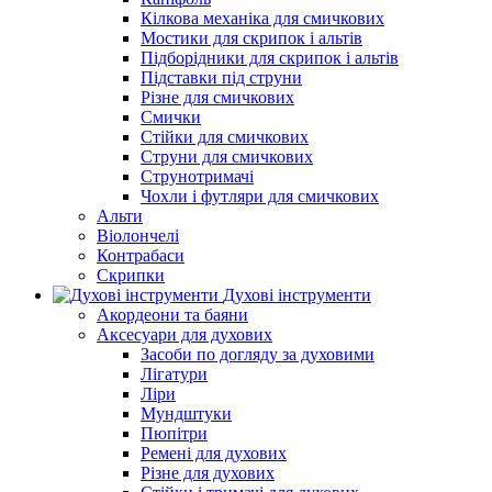
Кілкова механіка для смичкових
Мостики для скрипок і альтів
Підборiдники для скрипок і альтів
Підставки під струни
Різне для смичкових
Смички
Стійки для смичкових
Струни для смичкових
Струнотримачі
Чохли і футляри для смичкових
Альти
Віолончелі
Контрабаси
Скрипки
Духові інструменти
Акордеони та баяни
Аксесуари для духових
Засоби по догляду за духовими
Лігатури
Ліри
Мундштуки
Пюпітри
Ремені для духових
Різне для духових