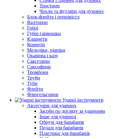
Стійки і тримачі для духових
Тростини
Чохли та футляри для духових
Блок-флейта і пеннівістл
Валторни
Гобої
Губні гармошки
Кларнети
Корнети
Мелодіки, піаніки
Окарина і казу
Саксгорни
Саксофони
Тромбони
Труби
Туби
Флейти
Флюгельгорни
Ударні інструменти
Аксесуари для ударних
Засоби по догляду за ударними
Інше для ударних
Обручі для барабанів
Педалі для барабанів
Пластики для барабанів