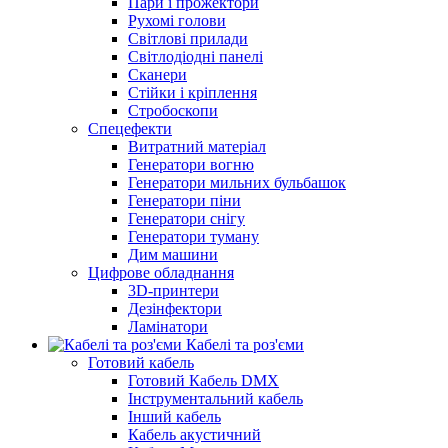
Пари і прожектори
Рухомі голови
Світлові прилади
Світлодіодні панелі
Сканери
Стійки і кріплення
Стробоскопи
Спецефекти
Витратний матеріал
Генератори вогню
Генератори мильних бульбашок
Генератори піни
Генератори снігу
Генератори туману
Дим машини
Цифрове обладнання
3D-принтери
Дезінфектори
Ламінатори
Кабелі та роз'єми
Готовий кабель
Готовий Кабель DMX
Інструментальний кабель
Інший кабель
Кабель акустичний