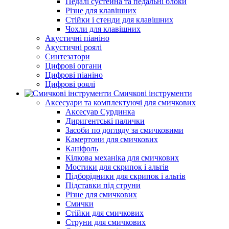
Педалі сустейна та педальні блоки
Різне для клавішних
Стійки і стенди для клавішних
Чохли для клавішних
Акустичні піаніно
Акустичні роялі
Синтезатори
Цифрові органи
Цифрові піаніно
Цифрові роялі
Смичкові інструменти
Аксесуари та комплектуючі для смичкових
Аксесуар Сурдинка
Диригентські палички
Засоби по догляду за смичковими
Камертони для смичкових
Каніфоль
Кілкова механіка для смичкових
Мостики для скрипок і альтів
Підборiдники для скрипок і альтів
Підставки під струни
Різне для смичкових
Смички
Стійки для смичкових
Струни для смичкових