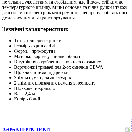
не тільки дуже легким та стабільним, але й дуже стійким до
температурного впливу. Міцні основна та бічна ручки і також
,якісно виготовлені рюкзачні ремінні з неопрену, роблять його
дуже зручним для транспортування.
Технічні характеристики:
Тип - кейс для скрипки
Розмір - скрипка 4/4
Форма - прямокутна
Матеріал корпусу - полікарбонат
Внутрішня оздоблення з чорного оксамиту
Вертлюжні тримачі для 2-ох смичків GEWA
Щільна система підтримки
Знімна сумка для аксесуарів
2 знімних рюкзачних ременя з неопрену
Шовкове покривало
Вага 2,4 кг
Колір - білий
"
ХАРАКТЕРИСТИКИ