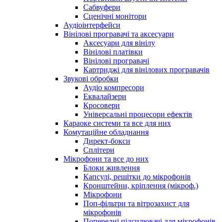
Сабвуфери
Сценічні монітори
Аудіоінтерфейси
Вінілові програвачі та аксесуари
Аксесуари для вінілу
Вінілові платівки
Вінілові програвачі
Картриджі для вінілових програвачів
Звукові обробки
Аудіо компресори
Еквалайзери
Кросовери
Універсальні процесори ефектів
Караоке системи та все для них
Комутаційне обладнання
Директ-бокси
Сплітери
Мікрофони та все до них
Блоки живлення
Капсулі, решітки до мікрофонів
Кронштейни, кріплення (мікроф.)
Мікрофони
Поп-фільтри та вітрозахист для
мікрофонів
Попередні підсилювачі для мікрофонів