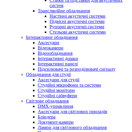
Стійки та підставки для акустичних
систем
Трансляційне обладнання
Настінні акустичні системи
Підвісні акустичні системи
Рупорні акустичні системи
Стельові акустичні системи
Інтерактивне обладнання
Аксесуари
Відеокамери
Відеообладнання
Інтерактивні дошки
Інтерактивні панелі
Підсилювачі та розподілювачі сигналу
Обладнання для студії
Аксесуари для студії
Студійні мікрофони та системи
Студійні монітори
Студійні сабвуфери
Світлове обладнання
DMX-управління
Аксесуари для світлових приладів
Бліндера
Документ-камери
Лампи для світлового обладнання