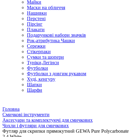
Майки
Маски на обличчя
Нашивки
Перстені
Пірсінг
Плакати
Подарункові набори значків
Рок-атрибутика Чашки
Сережки
Стікерпаки
Сумки та шопери
Туніки,Легінси
Футболки
Футболки з довгим рукавом
Худі, кенгуру
Шапки
Шарфи
Головна
Смичкові інструменти
Аксесуари та комплектуючі для смичкових
Чохли і футляри для смичкових
Футляр для скрипки прямокутний GEWA Pure Polycarbonate
2.4 White