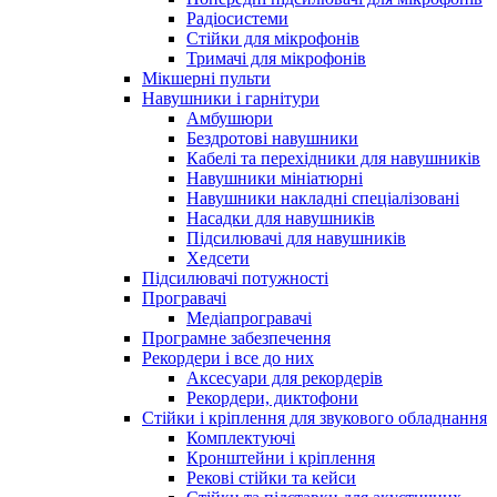
Радіосистеми
Стійки для мікрофонів
Тримачі для мікрофонів
Мікшерні пульти
Навушники і гарнітури
Амбушюри
Бездротові навушники
Кабелі та перехідники для навушників
Навушники мініатюрні
Навушники накладні спеціалізовані
Насадки для навушників
Підсилювачі для навушників
Хедсети
Підсилювачі потужності
Програвачі
Медіапрогравачі
Програмне забезпечення
Рекордери і все до них
Аксесуари для рекордерів
Рекордери, диктофони
Стійки і кріплення для звукового обладнання
Комплектуючі
Кронштейни і кріплення
Рекові стійки та кейси