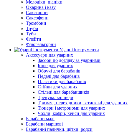
Мелодіки, піаніки
Окарина і казу
Саксгорни
Саксофони
Тромбони
Труби
Туби
Флейти
Флюгельгорни
Ударні інструменти
Аксесуари для ударних
Засоби по догляду за ударними
Інше для ударних
Обручі для барабанів
Педалі для барабанів
Пластики для барабанів
Стійки для ударних
Стільці для барабанщиків
Тренувальні педи
Тримачі, перехідники, затискачі для ударних
Тюнери і метрономи для ударних
Чохли, кофри, кейси для ударних
Барабани малі
Барабани маршові
Барабанні палички, щітки, родси