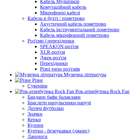
Кабель Мультикор
Комутаційний кабель
Мікрофонні кабелі
Кабель в бухті / пометрово
Акустичний кабель пометрово
Кабель інструментальний пометрово
Кабель мікрофонний пометрово
Роз'єми і перехідники
SPEAKON-роз'єм
XLR-роз'єм
Джек-роз'єм
Перехідники
Різні типи роз'ємів
Музична література
Різне
Сувеніри
Рок-атрибутика Rock Fan
Бандани бафи балаклави
Браслети напульсники наручі
Дитячі футболки
Значки
Кепки
Кулони
Куртки - безрукавки (джинс)
Ланцюги