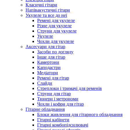
Класичні гітари
Напівакустичні гітари
Укулеле та все до неї
Ремені для укулеле
Різне для укулеле
Струни для укулеле
Укулеле
Чохли для укулеле
Аксесуари для гітар
Засоби по догляду
Інше для гітар
Камертони
Каподастри
Медіатори
Ремені для гітар
Слайди
Стреплоки і тримачі для ременів
Струни для гітар
Тюнери і метрономи
Чохли і кофри для гітар
Гітарне обладнання
Блоки живлення для гітарного обладнання
Гітарні кабінети
Гітарні комбопідсилювачі