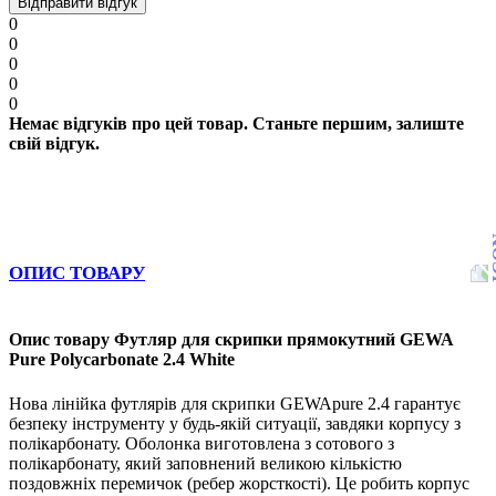
Відправити відгук
0
0
0
0
0
Немає відгуків про цей товар. Станьте першим, залиште
свій відгук.
ОПИС ТОВАРУ
Опис товару Футляр для скрипки прямокутний GEWA
Pure Polycarbonate 2.4 White
Нова лінійка футлярів для скрипки GEWApure 2.4 гарантує
безпеку інструменту у будь-якій ситуації, завдяки корпусу з
полікарбонату. Оболонка виготовлена з сотового з
полікарбонату, який заповнений великою кількістю
поздовжніх перемичок (ребер жорсткості). Це робить корпус