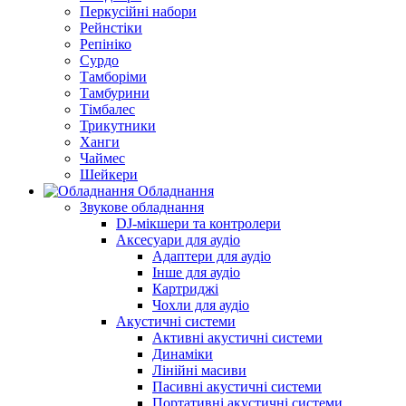
Перкусійні набори
Рейнстіки
Репініко
Сурдо
Тамборіми
Тамбурини
Тімбалес
Трикутники
Ханги
Чаймес
Шейкери
Обладнання
Звукове обладнання
DJ-мікшери та контролери
Аксесуари для аудіо
Адаптери для аудіо
Інше для аудіо
Картриджі
Чохли для аудіо
Акустичні системи
Активні акустичні системи
Динаміки
Лінійні масиви
Пасивні акустичні системи
Портативні акустичні системи