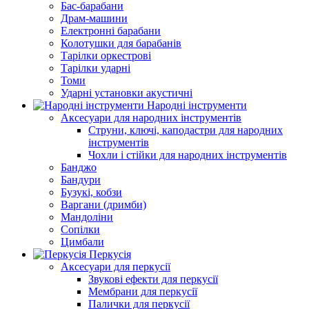
Бас-барабани
Драм-машини
Електронні барабани
Колотушки для барабанів
Тарілки оркестрові
Тарілки ударні
Томи
Ударні установки акустичні
Народні інструменти
Аксесуари для народних інструментів
Струни, ключі, каподастри для народних
інструментів
Чохли і стійки для народних інструментів
Банджо
Бандури
Бузукі, кобзи
Варгани (дримби)
Мандоліни
Сопілки
Цимбали
Перкусія
Аксесуари для перкусії
Звукові ефекти для перкусії
Мембрани для перкусії
Палички для перкусії