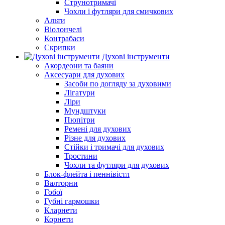
Струнотримачі
Чохли і футляри для смичкових
Альти
Віолончелі
Контрабаси
Скрипки
Духові інструменти
Акордеони та баяни
Аксесуари для духових
Засоби по догляду за духовими
Лігатури
Ліри
Мундштуки
Пюпітри
Ремені для духових
Різне для духових
Стійки і тримачі для духових
Тростини
Чохли та футляри для духових
Блок-флейта і пеннівістл
Валторни
Гобої
Губні гармошки
Кларнети
Корнети