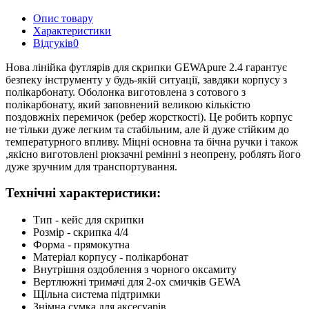
Опис товару
Характеристики
Відгуків
0
Нова лінійка футлярів для скрипки GEWApure 2.4 гарантує
безпеку інструменту у будь-якій ситуації, завдяки корпусу з
полікарбонату. Оболонка виготовлена з сотового з
полікарбонату, який заповнений великою кількістю
поздовжніх перемичок (ребер жорсткості). Це робить корпус
не тільки дуже легким та стабільним, але й дуже стійким до
температурного впливу. Міцні основна та бічна ручки і також
,якісно виготовлені рюкзачні ремінні з неопрену, роблять його
дуже зручним для транспортування.
Технічні характеристики:
Тип - кейс для скрипки
Розмір - скрипка 4/4
Форма - прямокутна
Матеріал корпусу - полікарбонат
Внутрішня оздоблення з чорного оксамиту
Вертлюжні тримачі для 2-ох смичків GEWA
Щільна система підтримки
Знімна сумка для аксесуарів