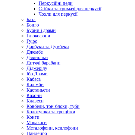
Перкусійні педи
Стійки та тримачі для перкусії
Чохли для перкусії
Бата
Бонго
Бубни і драми
Глюкофони
Гуіро
Дарбуки та Думбеки
Джембе
Дзвіночки
Дитячі барабани
Діджеріду
Ібо Драми
Кабаса
Калімби
Кастаньєти
Кахони
Клавеси
Ковбели, тон-блоки, туби
Колотушки та трещітки
Конги
Маракаси
Металофони, ксилофони
Пандейро