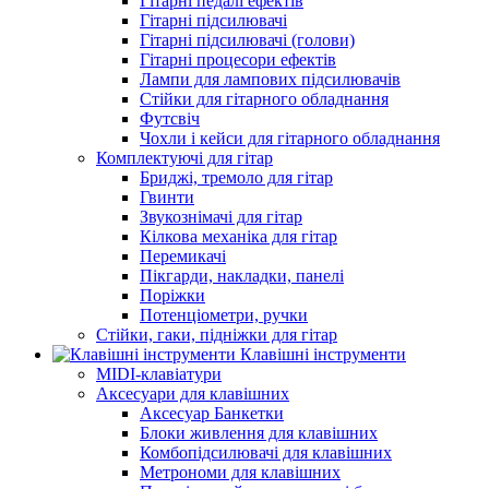
Гітарні педалі ефектів
Гітарні підсилювачі
Гітарні підсилювачі (голови)
Гітарні процесори ефектів
Лампи для лампових підсилювачів
Стійки для гітарного обладнання
Футсвіч
Чохли і кейси для гітарного обладнання
Комплектуючі для гітар
Бриджі, тремоло для гітар
Гвинти
Звукознімачі для гітар
Кілкова механіка для гітар
Перемикачі
Пікгарди, накладки, панелі
Поріжки
Потенціометри, ручки
Стійки, гаки, підніжки для гітар
Клавішні інструменти
MIDI-клавіатури
Аксесуари для клавішних
Аксесуар Банкетки
Блоки живлення для клавішних
Комбопідсилювачі для клавішних
Метрономи для клавішних