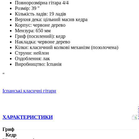
Повнорозмірна гітара 4/4
Розмір: 39 "
Кількість ладів: 19 ладів
Верхня дека: цільний масив кедра
Корпус: червоне дерево
Мензура: 650 мм
Гриф (посилений): кедр
Накладка: червоне дерево
Кілки: класичний колкові механізм (позолочена)
Струни: нейлон
Оздоблення: лак
Виробництво: Іспанія
"
Іспанські класичні гітари
ХАРАКТЕРИСТИКИ
Гриф
Кедр