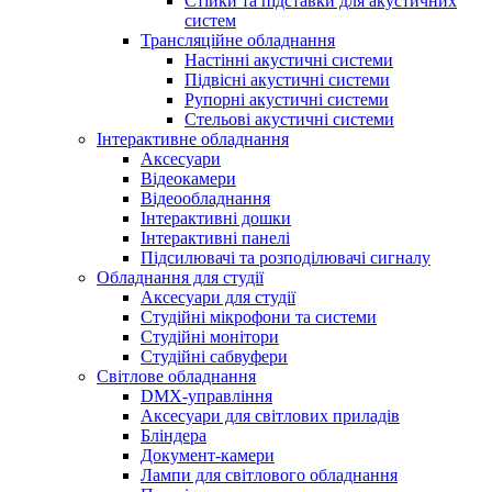
Стійки та підставки для акустичних
систем
Трансляційне обладнання
Настінні акустичні системи
Підвісні акустичні системи
Рупорні акустичні системи
Стельові акустичні системи
Інтерактивне обладнання
Аксесуари
Відеокамери
Відеообладнання
Інтерактивні дошки
Інтерактивні панелі
Підсилювачі та розподілювачі сигналу
Обладнання для студії
Аксесуари для студії
Студійні мікрофони та системи
Студійні монітори
Студійні сабвуфери
Світлове обладнання
DMX-управління
Аксесуари для світлових приладів
Бліндера
Документ-камери
Лампи для світлового обладнання