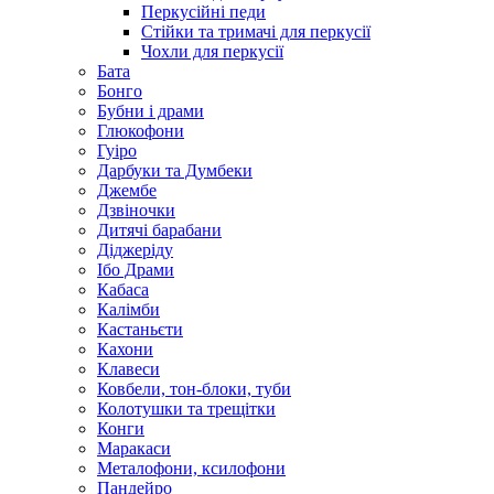
Перкусійні педи
Стійки та тримачі для перкусії
Чохли для перкусії
Бата
Бонго
Бубни і драми
Глюкофони
Гуіро
Дарбуки та Думбеки
Джембе
Дзвіночки
Дитячі барабани
Діджеріду
Ібо Драми
Кабаса
Калімби
Кастаньєти
Кахони
Клавеси
Ковбели, тон-блоки, туби
Колотушки та трещітки
Конги
Маракаси
Металофони, ксилофони
Пандейро