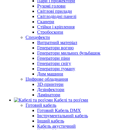
Пари і прожектори
Рухомі голови
Світлові прилади
Світлодіодні панелі
Сканери
Стійки і кріплення
Стробоскопи
Спецефекти
Витратний матеріал
Генератори вогню
Генератори мильних бульбашок
Генератори піни
Генератори снігу
Генератори туману
Дим машини
Цифрове обладнання
3D-принтери
Дезінфектори
Ламінатори
Кабелі та роз'єми
Готовий кабель
Готовий Кабель DMX
Інструментальний кабель
Інший кабель
Кабель акустичний