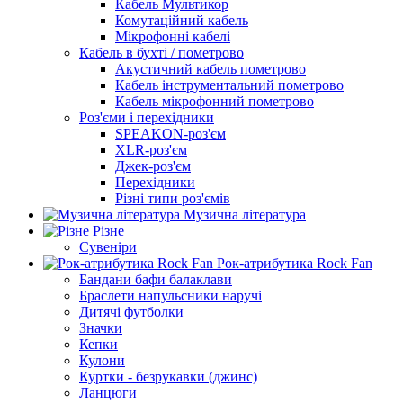
Кабель Мультикор
Комутаційний кабель
Мікрофонні кабелі
Кабель в бухті / пометрово
Акустичний кабель пометрово
Кабель інструментальний пометрово
Кабель мікрофонний пометрово
Роз'єми і перехідники
SPEAKON-роз'єм
XLR-роз'єм
Джек-роз'єм
Перехідники
Різні типи роз'ємів
Музична література
Різне
Сувеніри
Рок-атрибутика Rock Fan
Бандани бафи балаклави
Браслети напульсники наручі
Дитячі футболки
Значки
Кепки
Кулони
Куртки - безрукавки (джинс)
Ланцюги