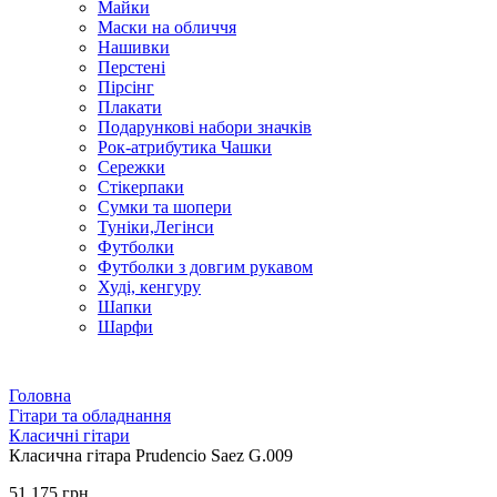
Майки
Маски на обличчя
Нашивки
Перстені
Пірсінг
Плакати
Подарункові набори значків
Рок-атрибутика Чашки
Сережки
Стікерпаки
Сумки та шопери
Туніки,Легінси
Футболки
Футболки з довгим рукавом
Худі, кенгуру
Шапки
Шарфи
Головна
Гітари та обладнання
Класичні гітари
Класична гітара Prudencio Saez G.009
51 175 грн