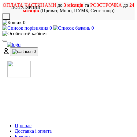
ОПЛАТА ЧАСТИНАМИ
до
3 місяців
та
РОЗСТРОЧКА
до
24
ПОПУЛЯРНИЙ
місяців
(Приват, Моно, ПУМБ, Сенс тощо)
X
0
0
0
0
МАГАЗИН
МУЗИЧНИХ ІНСТРУМЕНТІВ
ТА РОК АТРИБУТИКИ
Про нас
Доставка і оплата
Бренди