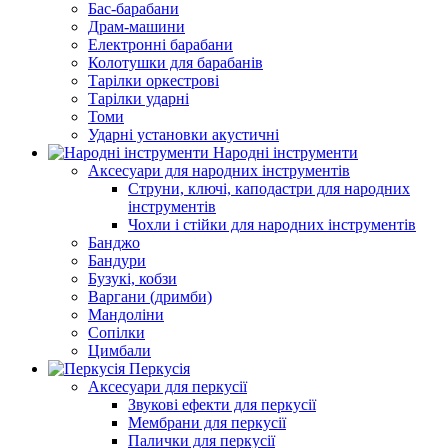
Бас-барабани
Драм-машини
Електронні барабани
Колотушки для барабанів
Тарілки оркестрові
Тарілки ударні
Томи
Ударні установки акустичні
Народні інструменти
Аксесуари для народних інструментів
Струни, ключі, каподастри для народних
інструментів
Чохли і стійки для народних інструментів
Банджо
Бандури
Бузукі, кобзи
Варгани (дримби)
Мандоліни
Сопілки
Цимбали
Перкусія
Аксесуари для перкусії
Звукові ефекти для перкусії
Мембрани для перкусії
Палички для перкусії