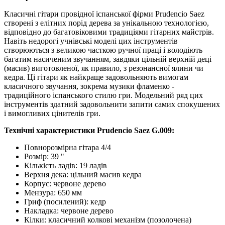
Класичні гітари провідної іспанської фірми Prudencio Saez
створені з елітних порід дерева за унікальною технологією,
відповідно до багатовіковими традиціями гітарних майстрів.
Навіть недорогі учнівські моделі цих інструментів
створюються з великою часткою ручної праці і володіють
багатим насиченим звучанням, завдяки цільній верхній деці
(масив) виготовленої, як правило, з резонансної ялини чи
кедра. Ці гітари як найкраще задовольняють вимогам
класичного звучання, зокрема музики фламенко -
традиційного іспанського стилю гри. Модельний ряд цих
інструментів здатний задовольнити запити самих спокушених
і вимогливих цінителів гри.
Технічні характеристики Prudencio Saez G.009:
Повнорозмірна гітара 4/4
Розмір: 39 "
Кількість ладів: 19 ладів
Верхня дека: цільний масив кедра
Корпус: червоне дерево
Мензура: 650 мм
Гриф (посилений): кедр
Накладка: червоне дерево
Кілки: класичний колкові механізм (позолочена)