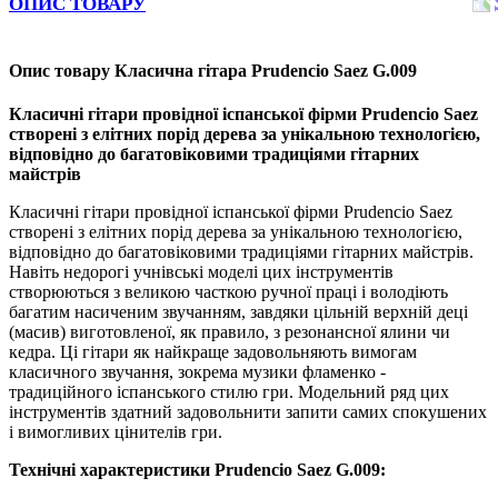
ОПИС ТОВАРУ
Опис товару Класична гітара Prudencio Saez G.009
Класичні гітари провідної іспанської фірми Prudencio Saez
створені з елітних порід дерева за унікальною технологією,
відповідно до багатовіковими традиціями гітарних
майстрів
Класичні гітари провідної іспанської фірми Prudencio Saez
створені з елітних порід дерева за унікальною технологією,
відповідно до багатовіковими традиціями гітарних майстрів.
Навіть недорогі учнівські моделі цих інструментів
створюються з великою часткою ручної праці і володіють
багатим насиченим звучанням, завдяки цільній верхній деці
(масив) виготовленої, як правило, з резонансної ялини чи
кедра. Ці гітари як найкраще задовольняють вимогам
класичного звучання, зокрема музики фламенко -
традиційного іспанського стилю гри. Модельний ряд цих
інструментів здатний задовольнити запити самих спокушених
і вимогливих цінителів гри.
Технічні характеристики Prudencio Saez G.009: