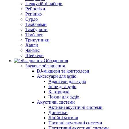
Перкусійні набори
Рейнстіки
Репініко
Сурдо
Тамборіми
Тамбурини
Тімбалес
Трикутники
Ханги
Чаймес
Шейкери
Обладнання
Звукове обладнання
DJ-мікшери та контролери
Аксесуари для аудіо
Адаптери для аудіо
Інше для аудіо
Картриджі
Чохли для аудіо
Акустичні системи
Активні акустичні системи
Динаміки
Лінійні масиви
Пасивні акустичні системи
Портативні акустичні системи