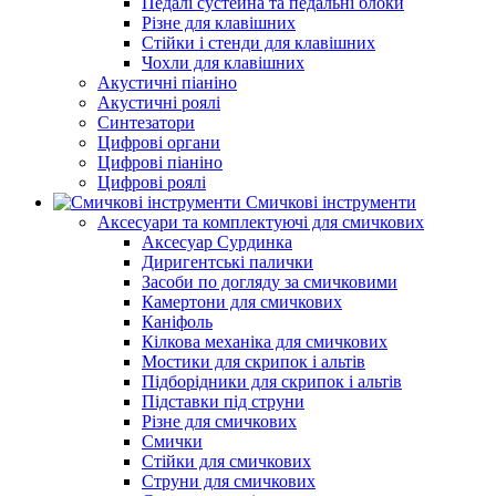
Педалі сустейна та педальні блоки
Різне для клавішних
Стійки і стенди для клавішних
Чохли для клавішних
Акустичні піаніно
Акустичні роялі
Синтезатори
Цифрові органи
Цифрові піаніно
Цифрові роялі
Смичкові інструменти
Аксесуари та комплектуючі для смичкових
Аксесуар Сурдинка
Диригентські палички
Засоби по догляду за смичковими
Камертони для смичкових
Каніфоль
Кілкова механіка для смичкових
Мостики для скрипок і альтів
Підборiдники для скрипок і альтів
Підставки під струни
Різне для смичкових
Смички
Стійки для смичкових
Струни для смичкових