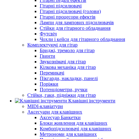
Гітарні педалі ефектів
Гітарні підсилювачі
Гітарні підсилювачі (голови)
Гітарні процесори ефектів
Лампи для лампових підсилювачів
Стійки для гітарного обладнання
Футсвіч
Чохли і кейси для гітарного обладнання
Комплектуючі для гітар
Бриджі, тремоло для гітар
Гвинти
Звукознімачі для гітар
Кілкова механіка для гітар
Перемикачі
Пікгарди, накладки, панелі
Поріжки
Потенціометри, ручки
Стійки, гаки, підніжки для гітар
Клавішні інструменти
MIDI-клавіатури
Аксесуари для клавішних
Аксесуар Банкетки
Блоки живлення для клавішних
Комбопідсилювачі для клавішних
Метрономи для клавішних