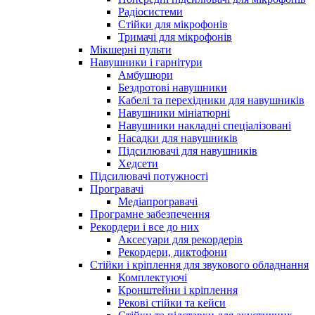
Радіосистеми
Стійки для мікрофонів
Тримачі для мікрофонів
Мікшерні пульти
Навушники і гарнітури
Амбушюри
Бездротові навушники
Кабелі та перехідники для навушників
Навушники мініатюрні
Навушники накладні спеціалізовані
Насадки для навушників
Підсилювачі для навушників
Хедсети
Підсилювачі потужності
Програвачі
Медіапрогравачі
Програмне забезпечення
Рекордери і все до них
Аксесуари для рекордерів
Рекордери, диктофони
Стійки і кріплення для звукового обладнання
Комплектуючі
Кронштейни і кріплення
Рекові стійки та кейси