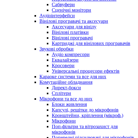
Сабвуфери
Сценічні монітори
Аудіоінтерфейси
Вінілові програвачі та аксесуари
Аксесуари для вінілу
Вінілові платівки
Вінілові програвачі
Картриджі для вінілових програвачів
Звукові обробки
Аудіо компресори
Еквалайзери
Кросовери
Універсальні процесори ефектів
Караоке системи та все для них
Комутаційне обладнання
Директ-бокси
Сплітери
Мікрофони та все до них
Блоки живлення
Капсулі, решітки до мікрофонів
Кронштейни, кріплення (мікроф.)
Мікрофони
Поп-фільтри та вітрозахист для
мікрофонів
Попередні підсилювачі для мікрофонів