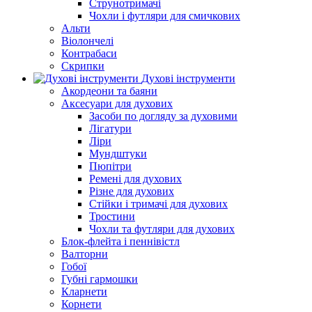
Струнотримачі
Чохли і футляри для смичкових
Альти
Віолончелі
Контрабаси
Скрипки
Духові інструменти
Акордеони та баяни
Аксесуари для духових
Засоби по догляду за духовими
Лігатури
Ліри
Мундштуки
Пюпітри
Ремені для духових
Різне для духових
Стійки і тримачі для духових
Тростини
Чохли та футляри для духових
Блок-флейта і пеннівістл
Валторни
Гобої
Губні гармошки
Кларнети
Корнети