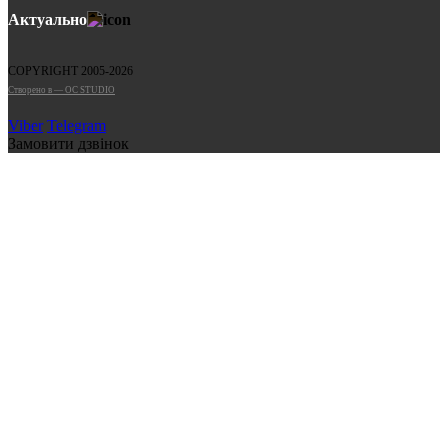
Актуально
COPYRIGHT 2005-2026
Cтворено в — OC STUDIO
Viber
Telegram
Замовити дзвінок