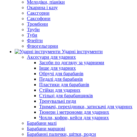
Мелодіки, піаніки
Окарина і казу
Саксгорни
Саксофони
Тромбони
Труби
Туби
Флейти
Флюгельгорни
Ударні інструменти
Аксесуари для ударних
Засоби по догляду за ударними
Інше для ударних
Обручі для барабанів
Педалі для барабанів
Пластики для барабанів
Стійки для ударних
Стільці для барабанщиків
Тренувальні педи
Тримачі, перехідники, затискачі для ударних
Тюнери і метрономи для ударних
Чохли, кофри, кейси для ударних
Барабани малі
Барабани маршові
Барабанні палички, щітки, родси