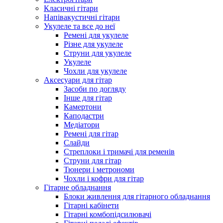
Класичні гітари
Напівакустичні гітари
Укулеле та все до неї
Ремені для укулеле
Різне для укулеле
Струни для укулеле
Укулеле
Чохли для укулеле
Аксесуари для гітар
Засоби по догляду
Інше для гітар
Камертони
Каподастри
Медіатори
Ремені для гітар
Слайди
Стреплоки і тримачі для ременів
Струни для гітар
Тюнери і метрономи
Чохли і кофри для гітар
Гітарне обладнання
Блоки живлення для гітарного обладнання
Гітарні кабінети
Гітарні комбопідсилювачі