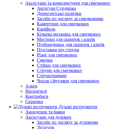
Аксесуари та комплектуючі для смичкових
Аксесуар Сурдинка
Диригентські палички
Засоби по догляду за смичковими
Камертони для смичкових
Каніфоль
Кілкова механіка для смичкових
Мостики для скрипок і альтів
Підборiдники для скрипок і альтів
Підставки під струни
Різне для смичкових
Смички
Стійки для смичкових
Струни для смичкових
Струнотримачі
Чохли і футляри для смичкових
Альти
Віолончелі
Контрабаси
Скрипки
Духові інструменти
Акордеони та баяни
Аксесуари для духових
Засоби по догляду за духовими
Лігатури