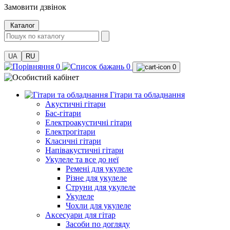
Замовити дзвінок
Каталог
UA
RU
0
0
0
Гітари та обладнання
Акустичні гітари
Бас-гітари
Електроакустичні гітари
Електрогітари
Класичні гітари
Напівакустичні гітари
Укулеле та все до неї
Ремені для укулеле
Різне для укулеле
Струни для укулеле
Укулеле
Чохли для укулеле
Аксесуари для гітар
Засоби по догляду