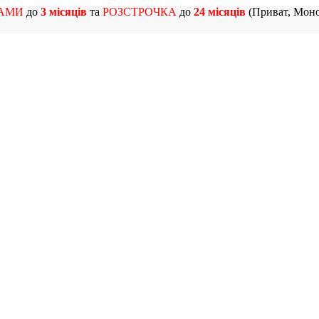
АМИ
до
3 місяців
та
РОЗСТРОЧКА
до
24 місяців
(Приват, Моно