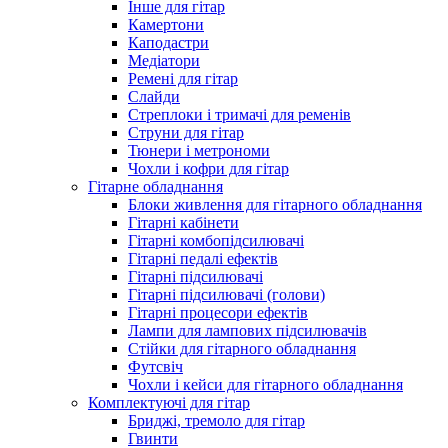
Інше для гітар
Камертони
Каподастри
Медіатори
Ремені для гітар
Слайди
Стреплоки і тримачі для ременів
Струни для гітар
Тюнери і метрономи
Чохли і кофри для гітар
Гітарне обладнання
Блоки живлення для гітарного обладнання
Гітарні кабінети
Гітарні комбопідсилювачі
Гітарні педалі ефектів
Гітарні підсилювачі
Гітарні підсилювачі (голови)
Гітарні процесори ефектів
Лампи для лампових підсилювачів
Стійки для гітарного обладнання
Футсвіч
Чохли і кейси для гітарного обладнання
Комплектуючі для гітар
Бриджі, тремоло для гітар
Гвинти