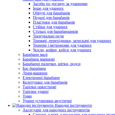
Засоби по догляду за ударними
Інше для ударних
Обручі для барабанів
Педалі для барабанів
Пластики для барабанів
Стійки для ударних
Стільці для барабанщиків
Тренувальні педи
Тримачі, перехідники, затискачі для ударних
Тюнери і метрономи для ударних
Чохли, кофри, кейси для ударних
Барабани малі
Барабани маршові
Барабанні палички, щітки, родси
Бас-барабани
Драм-машини
Електронні барабани
Колотушки для барабанів
Тарілки оркестрові
Тарілки ударні
Томи
Ударні установки акустичні
Народні інструменти
Аксесуари для народних інструментів
Струни, ключі, каподастри для народних інст