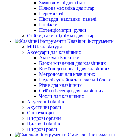
Звукознімачі для гітар
Кілкова механіка для гітар
Перемикачі
Пікгарди, накладки, панелі
Поріжки
Потенціометри, ручки
Стійки, гаки, підніжки для гітар
Клавішні інструменти
MIDI-клавіатури
Аксесуари для клавішних
Аксесуар Банкетки
Блоки живлення для клавішних
Комбопідсилювачі для клавішних
Метрономи для клавішних
Педалі сустейна та педальні блоки
Різне для клавішних
Стійки і стенди для клавішних
Чохли для клавішних
Акустичні піаніно
Акустичні роялі
Синтезатори
Цифрові органи
Цифрові піаніно
Цифрові роялі
Смичкові інструменти