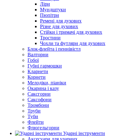
Ліри
Мундштуки
Пюпітри
Ремені для духових
Різне для духових
Стійки і тримачі для духових
Тростини
Чохли та футляри для духових
Блок-флейта і пеннівістл
Валторни
Гобої
Губні гармошки
Кларнети
Корнети
Мелодіки, піаніки
Окарина і казу
Саксгорни
Саксофони
Тромбони
Труби
Туби
Флейти
Флюгельгорни
Ударні інструменти
Аксесуари для ударних