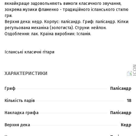
якнайкраще задовольняють вимоги класичного звучання,
зокрема музики фламенко - традиційного іспанського стилю
гри.
Верхня дека: кедр. Корпус: палісандр. Гриф: палісандр. Кілки:
регульована механіка (золотиста). Струни: нейлон.
Оздоблення: лак. Країна виробник: Іспанія.
Іспанські класичні гітари
ХАРАКТЕРИСТИКИ
Гриф
Палісандр
Кількість ладів
18
Накладка грифа
Палісандр
Верхня дека
Кедр