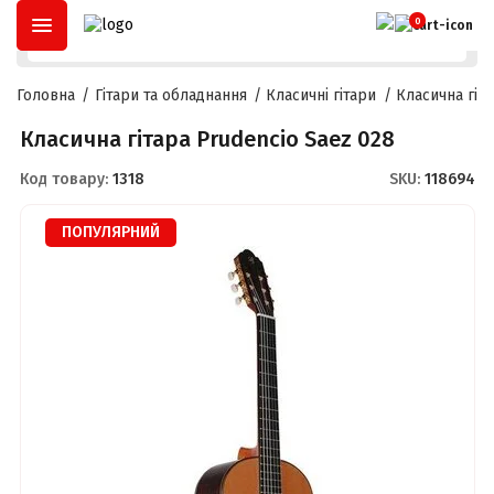
ОПЛАТА ЧАСТИНАМИ
ДО
3 МІСЯЦІВ
ТА
РОЗСТРОЧКА
ДО
2
0
Головна
Гітари та обладнання
Класичні гітари
Класична гіта
Класична гітара Prudencio Saez 028
Код товару:
1318
SKU:
118694
ПОПУЛЯРНИЙ