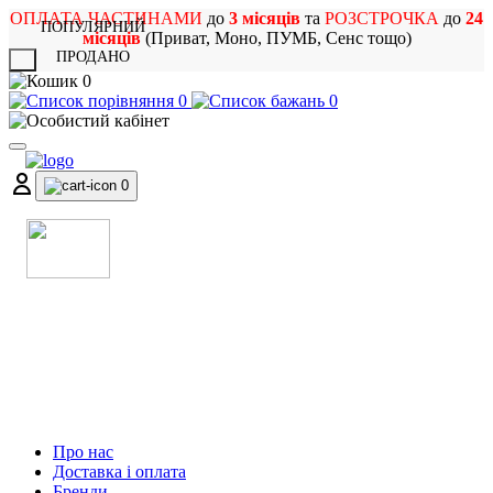
ОПЛАТА ЧАСТИНАМИ
до
3 місяців
та
РОЗСТРОЧКА
до
24
ПОПУЛЯРНИЙ
місяців
(Приват, Моно, ПУМБ, Сенс тощо)
ПРОДАНО
X
0
0
0
0
МАГАЗИН
МУЗИЧНИХ ІНСТРУМЕНТІВ
ТА РОК АТРИБУТИКИ
Про нас
Доставка і оплата
Бренди