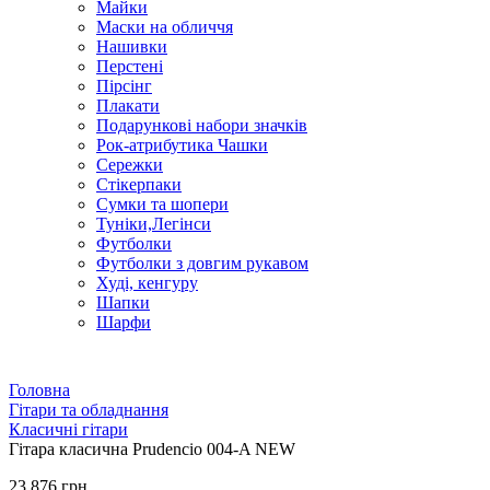
Майки
Маски на обличчя
Нашивки
Перстені
Пірсінг
Плакати
Подарункові набори значків
Рок-атрибутика Чашки
Сережки
Стікерпаки
Сумки та шопери
Туніки,Легінси
Футболки
Футболки з довгим рукавом
Худі, кенгуру
Шапки
Шарфи
Головна
Гітари та обладнання
Класичні гітари
Гітара класична Prudencio 004-A NEW
23 876 грн