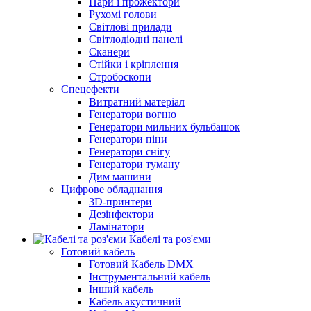
Пари і прожектори
Рухомі голови
Світлові прилади
Світлодіодні панелі
Сканери
Стійки і кріплення
Стробоскопи
Спецефекти
Витратний матеріал
Генератори вогню
Генератори мильних бульбашок
Генератори піни
Генератори снігу
Генератори туману
Дим машини
Цифрове обладнання
3D-принтери
Дезінфектори
Ламінатори
Кабелі та роз'єми
Готовий кабель
Готовий Кабель DMX
Інструментальний кабель
Інший кабель
Кабель акустичний