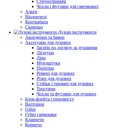
Струнотримачі
Чохли і футляри для смичкових
Альти
Віолончелі
Контрабаси
Скрипки
Духові інструменти
Акордеони та баяни
Аксесуари для духових
Засоби по догляду за духовими
Лігатури
Ліри
Мундштуки
Пюпітри
Ремені для духових
Різне для духових
Стійки і тримачі для духових
Тростини
Чохли та футляри для духових
Блок-флейта і пеннівістл
Валторни
Гобої
Губні гармошки
Кларнети
Корнети