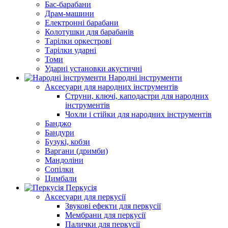
Бас-барабани
Драм-машини
Електронні барабани
Колотушки для барабанів
Тарілки оркестрові
Тарілки ударні
Томи
Ударні установки акустичні
Народні інструменти
Аксесуари для народних інструментів
Струни, ключі, каподастри для народних
інструментів
Чохли і стійки для народних інструментів
Банджо
Бандури
Бузукі, кобзи
Варгани (дримби)
Мандоліни
Сопілки
Цимбали
Перкусія
Аксесуари для перкусії
Звукові ефекти для перкусії
Мембрани для перкусії
Палички для перкусії