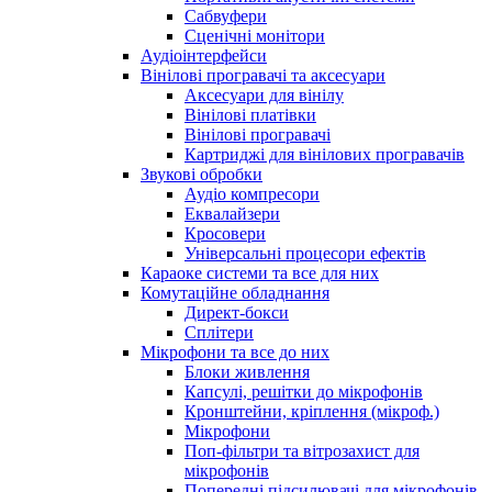
Сабвуфери
Сценічні монітори
Аудіоінтерфейси
Вінілові програвачі та аксесуари
Аксесуари для вінілу
Вінілові платівки
Вінілові програвачі
Картриджі для вінілових програвачів
Звукові обробки
Аудіо компресори
Еквалайзери
Кросовери
Універсальні процесори ефектів
Караоке системи та все для них
Комутаційне обладнання
Директ-бокси
Сплітери
Мікрофони та все до них
Блоки живлення
Капсулі, решітки до мікрофонів
Кронштейни, кріплення (мікроф.)
Мікрофони
Поп-фільтри та вітрозахист для
мікрофонів
Попередні підсилювачі для мікрофонів