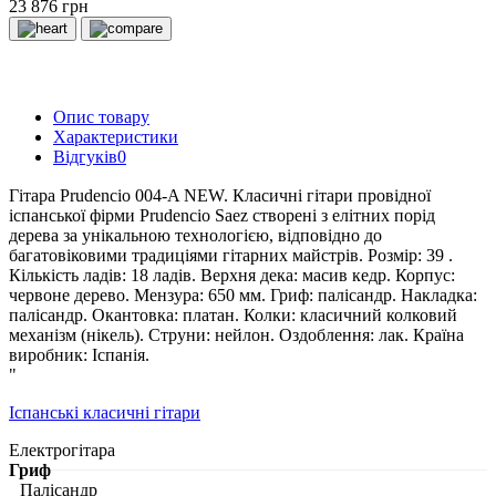
23 876 грн
Опис товару
Характеристики
Відгуків
0
Гітара Prudencio 004-A NEW. Класичні гітари провідної
іспанської фірми Prudencio Saez створені з елітних порід
дерева за унікальною технологією, відповідно до
багатовіковими традиціями гітарних майстрів. Розмір: 39 .
Кількість ладів: 18 ладів. Верхня дека: масив кедр. Корпус:
червоне дерево. Мензура: 650 мм. Гриф: палісандр. Накладка:
палісандр. Окантовка: платан. Колки: класичний колковий
механізм (нікель). Струни: нейлон. Оздоблення: лак. Країна
виробник: Іспанія.
"
Іспанські класичні гітари
Електрогітара
Гриф
Палісандр