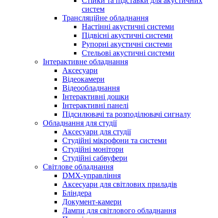
Стійки та підставки для акустичних
систем
Трансляційне обладнання
Настінні акустичні системи
Підвісні акустичні системи
Рупорні акустичні системи
Стельові акустичні системи
Інтерактивне обладнання
Аксесуари
Відеокамери
Відеообладнання
Інтерактивні дошки
Інтерактивні панелі
Підсилювачі та розподілювачі сигналу
Обладнання для студії
Аксесуари для студії
Студійні мікрофони та системи
Студійні монітори
Студійні сабвуфери
Світлове обладнання
DMX-управління
Аксесуари для світлових приладів
Бліндера
Документ-камери
Лампи для світлового обладнання