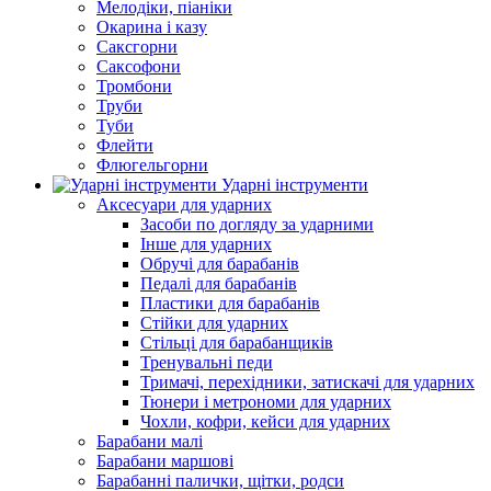
Мелодіки, піаніки
Окарина і казу
Саксгорни
Саксофони
Тромбони
Труби
Туби
Флейти
Флюгельгорни
Ударні інструменти
Аксесуари для ударних
Засоби по догляду за ударними
Інше для ударних
Обручі для барабанів
Педалі для барабанів
Пластики для барабанів
Стійки для ударних
Стільці для барабанщиків
Тренувальні педи
Тримачі, перехідники, затискачі для ударних
Тюнери і метрономи для ударних
Чохли, кофри, кейси для ударних
Барабани малі
Барабани маршові
Барабанні палички, щітки, родси