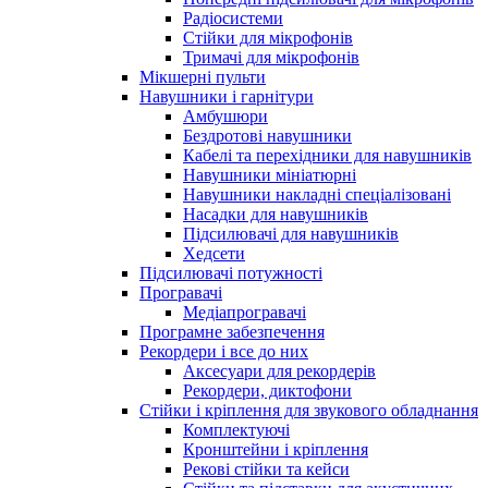
Радіосистеми
Стійки для мікрофонів
Тримачі для мікрофонів
Мікшерні пульти
Навушники і гарнітури
Амбушюри
Бездротові навушники
Кабелі та перехідники для навушників
Навушники мініатюрні
Навушники накладні спеціалізовані
Насадки для навушників
Підсилювачі для навушників
Хедсети
Підсилювачі потужності
Програвачі
Медіапрогравачі
Програмне забезпечення
Рекордери і все до них
Аксесуари для рекордерів
Рекордери, диктофони
Стійки і кріплення для звукового обладнання
Комплектуючі
Кронштейни і кріплення
Рекові стійки та кейси