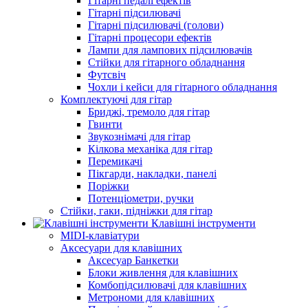
Гітарні педалі ефектів
Гітарні підсилювачі
Гітарні підсилювачі (голови)
Гітарні процесори ефектів
Лампи для лампових підсилювачів
Стійки для гітарного обладнання
Футсвіч
Чохли і кейси для гітарного обладнання
Комплектуючі для гітар
Бриджі, тремоло для гітар
Гвинти
Звукознімачі для гітар
Кілкова механіка для гітар
Перемикачі
Пікгарди, накладки, панелі
Поріжки
Потенціометри, ручки
Стійки, гаки, підніжки для гітар
Клавішні інструменти
MIDI-клавіатури
Аксесуари для клавішних
Аксесуар Банкетки
Блоки живлення для клавішних
Комбопідсилювачі для клавішних
Метрономи для клавішних