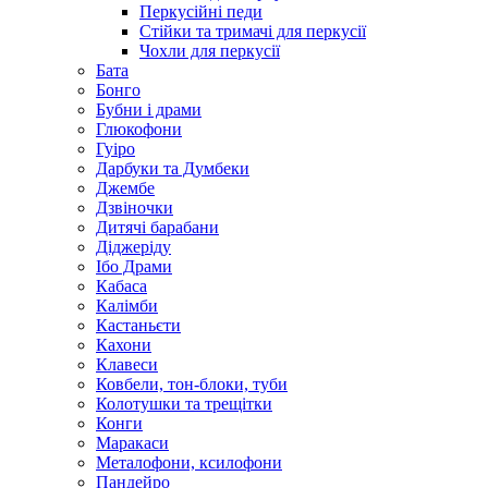
Перкусійні педи
Стійки та тримачі для перкусії
Чохли для перкусії
Бата
Бонго
Бубни і драми
Глюкофони
Гуіро
Дарбуки та Думбеки
Джембе
Дзвіночки
Дитячі барабани
Діджеріду
Ібо Драми
Кабаса
Калімби
Кастаньєти
Кахони
Клавеси
Ковбели, тон-блоки, туби
Колотушки та трещітки
Конги
Маракаси
Металофони, ксилофони
Пандейро