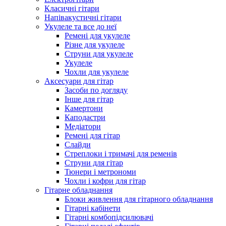
Класичні гітари
Напівакустичні гітари
Укулеле та все до неї
Ремені для укулеле
Різне для укулеле
Струни для укулеле
Укулеле
Чохли для укулеле
Аксесуари для гітар
Засоби по догляду
Інше для гітар
Камертони
Каподастри
Медіатори
Ремені для гітар
Слайди
Стреплоки і тримачі для ременів
Струни для гітар
Тюнери і метрономи
Чохли і кофри для гітар
Гітарне обладнання
Блоки живлення для гітарного обладнання
Гітарні кабінети
Гітарні комбопідсилювачі