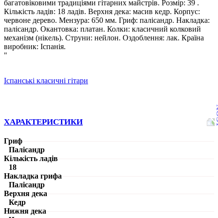
багатовіковими традиціями гітарних майстрів. Розмір: 39 .
Кількість ладів: 18 ладів. Верхня дека: масив кедр. Корпус:
червоне дерево. Мензура: 650 мм. Гриф: палісандр. Накладка:
палісандр. Окантовка: платан. Колки: класичний колковий
механізм (нікель). Струни: нейлон. Оздоблення: лак. Країна
виробник: Іспанія.
"
Іспанські класичні гітари
ХАРАКТЕРИСТИКИ
Гриф
Палісандр
Кількість ладів
18
Накладка грифа
Палісандр
Верхня дека
Кедр
Нижня дека