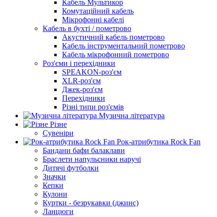
Кабель Мультикор
Комутаційний кабель
Мікрофонні кабелі
Кабель в бухті / пометрово
Акустичний кабель пометрово
Кабель інструментальний пометрово
Кабель мікрофонний пометрово
Роз'єми і перехідники
SPEAKON-роз'єм
XLR-роз'єм
Джек-роз'єм
Перехідники
Різні типи роз'ємів
Музична література
Різне
Сувеніри
Рок-атрибутика Rock Fan
Бандани бафи балаклави
Браслети напульсники наручі
Дитячі футболки
Значки
Кепки
Кулони
Куртки - безрукавки (джинс)
Ланцюги