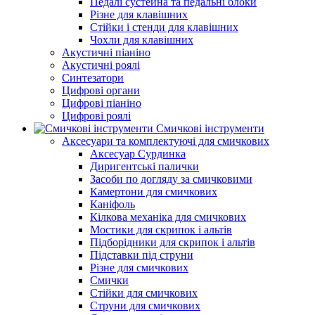
Педалі сустейна та педальні блоки
Різне для клавішних
Стійки і стенди для клавішних
Чохли для клавішних
Акустичні піаніно
Акустичні роялі
Синтезатори
Цифрові органи
Цифрові піаніно
Цифрові роялі
Смичкові інструменти
Аксесуари та комплектуючі для смичкових
Аксесуар Сурдинка
Диригентські палички
Засоби по догляду за смичковими
Камертони для смичкових
Каніфоль
Кілкова механіка для смичкових
Мостики для скрипок і альтів
Підборiдники для скрипок і альтів
Підставки під струни
Різне для смичкових
Смички
Стійки для смичкових
Струни для смичкових