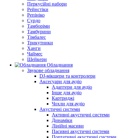
Перкусійні набори
Рейнстіки
Репініко
Сурдо
Тамборіми
Тамбурини
Тімбалес
Трикутники
Ханги
Чаймес
Шейкери
Обладнання
Звукове обладнання
DJ-мікшери та контролери
Аксесуари для аудіо
Адаптери для аудіо
Інше для аудіо
Картриджі
Чохли для аудіо
Акустичні системи
Активні акустичні системи
Динаміки
Лінійні масиви
Пасивні акустичні системи
Портативні акустичні системи