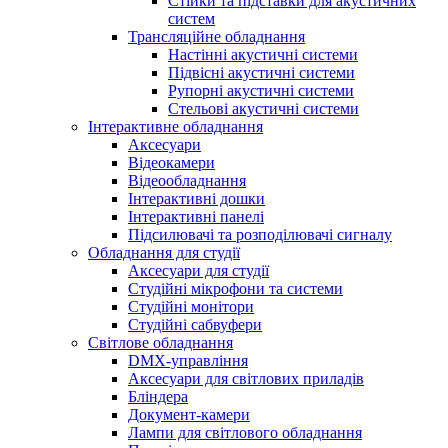
Стійки та підставки для акустичних
систем
Трансляційне обладнання
Настінні акустичні системи
Підвісні акустичні системи
Рупорні акустичні системи
Стельові акустичні системи
Інтерактивне обладнання
Аксесуари
Відеокамери
Відеообладнання
Інтерактивні дошки
Інтерактивні панелі
Підсилювачі та розподілювачі сигналу
Обладнання для студії
Аксесуари для студії
Студійні мікрофони та системи
Студійні монітори
Студійні сабвуфери
Світлове обладнання
DMX-управління
Аксесуари для світлових приладів
Бліндера
Документ-камери
Лампи для світлового обладнання