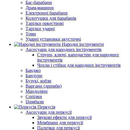
Бас-барабани
Драм-машини
Електронні барабани
Колотушки для барабанів
Тарілки оркестрові
Тарілки ударні
Томи
Ударні установки акустичні
Народні інструменти
Аксесуари для народних інструментів
Струни, ключі, каподастри для народних
інструментів
Чохли і стійки для народних інструментів
Банджо
Бандури
Бузукі, кобзи
Варгани (дримби)
Мандоліни
Сопілки
Цимбали
Перкусія
Аксесуари для перкусії
Звукові ефекти для перкусії
Мембрани для перкусії
Палички для перкусії