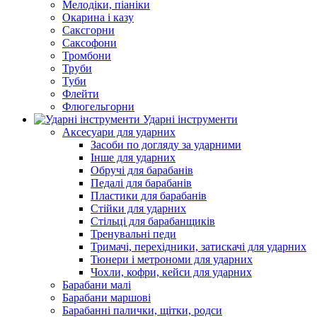
Мелодіки, піаніки
Окарина і казу
Саксгорни
Саксофони
Тромбони
Труби
Туби
Флейти
Флюгельгорни
Ударні інструменти
Аксесуари для ударних
Засоби по догляду за ударними
Інше для ударних
Обручі для барабанів
Педалі для барабанів
Пластики для барабанів
Стійки для ударних
Стільці для барабанщиків
Тренувальні педи
Тримачі, перехідники, затискачі для ударних
Тюнери і метрономи для ударних
Чохли, кофри, кейси для ударних
Барабани малі
Барабани маршові
Барабанні палички, щітки, родси