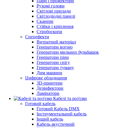
Пари і прожектори
Рухомі голови
Світлові прилади
Світлодіодні панелі
Сканери
Стійки і кріплення
Стробоскопи
Спецефекти
Витратний матеріал
Генератори вогню
Генератори мильних бульбашок
Генератори піни
Генератори снігу
Генератори туману
Дим машини
Цифрове обладнання
3D-принтери
Дезінфектори
Ламінатори
Кабелі та роз'єми
Готовий кабель
Готовий Кабель DMX
Інструментальний кабель
Інший кабель
Кабель акустичний