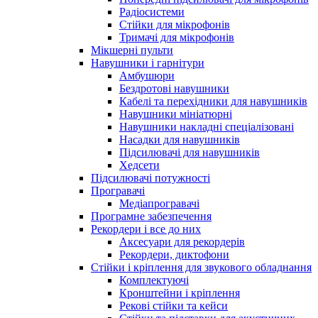
Радіосистеми
Стійки для мікрофонів
Тримачі для мікрофонів
Мікшерні пульти
Навушники і гарнітури
Амбушюри
Бездротові навушники
Кабелі та перехідники для навушників
Навушники мініатюрні
Навушники накладні спеціалізовані
Насадки для навушників
Підсилювачі для навушників
Хедсети
Підсилювачі потужності
Програвачі
Медіапрогравачі
Програмне забезпечення
Рекордери і все до них
Аксесуари для рекордерів
Рекордери, диктофони
Стійки і кріплення для звукового обладнання
Комплектуючі
Кронштейни і кріплення
Рекові стійки та кейси