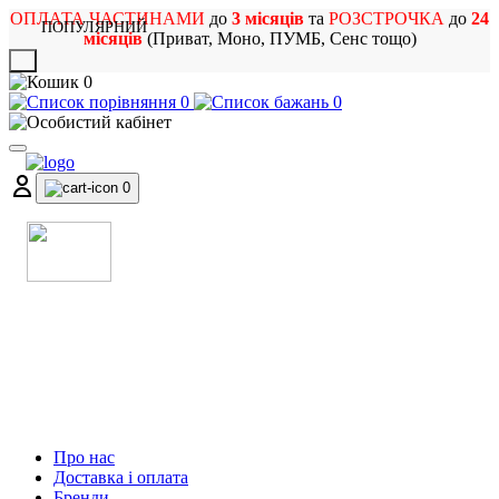
ОПЛАТА ЧАСТИНАМИ
до
3 місяців
та
РОЗСТРОЧКА
до
24
ПОПУЛЯРНИЙ
місяців
(Приват, Моно, ПУМБ, Сенс тощо)
X
0
0
0
0
МАГАЗИН
МУЗИЧНИХ ІНСТРУМЕНТІВ
ТА РОК АТРИБУТИКИ
Про нас
Доставка і оплата
Бренди