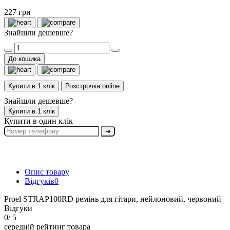
227 грн
Знайшли дешевше?
До кошика
Купити в 1 клік
Розстрочка online
Знайшли дешевше?
Купити в 1 клік
Купити в один клік
➔
Опис товару
Відгуків
0
Proel STRAP100RD ремінь для гітари, нейлоновий, червоний
Відгуки
0
/ 5
середній рейтинг товара