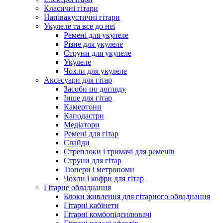
Класичні гітари
Напівакустичні гітари
Укулеле та все до неї
Ремені для укулеле
Різне для укулеле
Струни для укулеле
Укулеле
Чохли для укулеле
Аксесуари для гітар
Засоби по догляду
Інше для гітар
Камертони
Каподастри
Медіатори
Ремені для гітар
Слайди
Стреплоки і тримачі для ременів
Струни для гітар
Тюнери і метрономи
Чохли і кофри для гітар
Гітарне обладнання
Блоки живлення для гітарного обладнання
Гітарні кабінети
Гітарні комбопідсилювачі