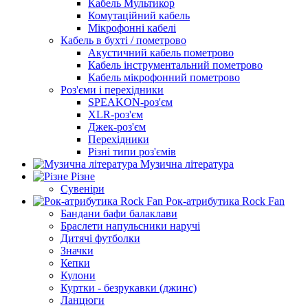
Кабель Мультикор
Комутаційний кабель
Мікрофонні кабелі
Кабель в бухті / пометрово
Акустичний кабель пометрово
Кабель інструментальний пометрово
Кабель мікрофонний пометрово
Роз'єми і перехідники
SPEAKON-роз'єм
XLR-роз'єм
Джек-роз'єм
Перехідники
Різні типи роз'ємів
Музична література
Різне
Сувеніри
Рок-атрибутика Rock Fan
Бандани бафи балаклави
Браслети напульсники наручі
Дитячі футболки
Значки
Кепки
Кулони
Куртки - безрукавки (джинс)
Ланцюги