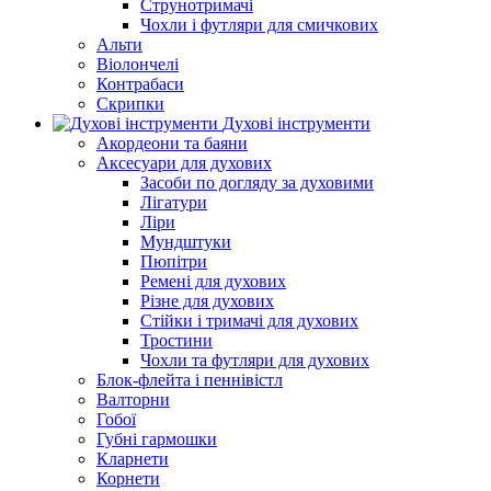
Струнотримачі
Чохли і футляри для смичкових
Альти
Віолончелі
Контрабаси
Скрипки
Духові інструменти
Акордеони та баяни
Аксесуари для духових
Засоби по догляду за духовими
Лігатури
Ліри
Мундштуки
Пюпітри
Ремені для духових
Різне для духових
Стійки і тримачі для духових
Тростини
Чохли та футляри для духових
Блок-флейта і пеннівістл
Валторни
Гобої
Губні гармошки
Кларнети
Корнети