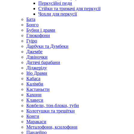
Перкусійні педи
Стійки та тримачі для перкусії
Чохли для перкусії
Бата
Бонго
Бубни і драми
Глюкофони
Гуіро
Дарбуки та Думбеки
Джембе
Дзвіночки
Дитячі барабани
Діджеріду
Ібо Драми
Кабаса
Калімби
Кастаньєти
Кахони
Клавеси
Ковбели, тон-блоки, туби
Колотушки та трещітки
Конги
Маракаси
Металофони, ксилофони
Пандейро