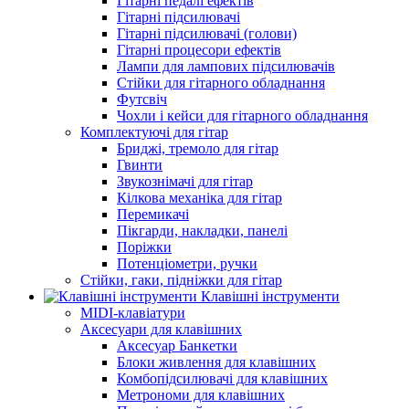
Гітарні педалі ефектів
Гітарні підсилювачі
Гітарні підсилювачі (голови)
Гітарні процесори ефектів
Лампи для лампових підсилювачів
Стійки для гітарного обладнання
Футсвіч
Чохли і кейси для гітарного обладнання
Комплектуючі для гітар
Бриджі, тремоло для гітар
Гвинти
Звукознімачі для гітар
Кілкова механіка для гітар
Перемикачі
Пікгарди, накладки, панелі
Поріжки
Потенціометри, ручки
Стійки, гаки, підніжки для гітар
Клавішні інструменти
MIDI-клавіатури
Аксесуари для клавішних
Аксесуар Банкетки
Блоки живлення для клавішних
Комбопідсилювачі для клавішних
Метрономи для клавішних