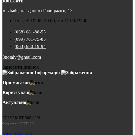
Контакти
м. Львів, пл. Данила Галицького, 13
Пн - сб 10.00 -19.00, Нд 11.00-19.00
(068) 681-88-55
(099) 701-75-85
(063) 680-19-94
8notalv@gmail.com
Замовити дзвінок
Інформація
Про магазин
Користувачі
Актуально
COPYRIGHT 2005-2026
Cтворено в — OC STUDIO
Viber
Telegram