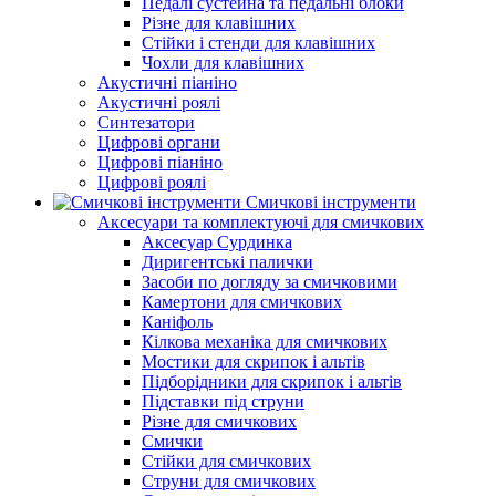
Педалі сустейна та педальні блоки
Різне для клавішних
Стійки і стенди для клавішних
Чохли для клавішних
Акустичні піаніно
Акустичні роялі
Синтезатори
Цифрові органи
Цифрові піаніно
Цифрові роялі
Смичкові інструменти
Аксесуари та комплектуючі для смичкових
Аксесуар Сурдинка
Диригентські палички
Засоби по догляду за смичковими
Камертони для смичкових
Каніфоль
Кілкова механіка для смичкових
Мостики для скрипок і альтів
Підборiдники для скрипок і альтів
Підставки під струни
Різне для смичкових
Смички
Стійки для смичкових
Струни для смичкових