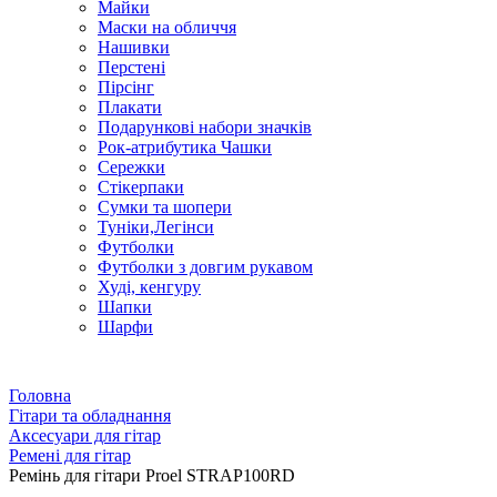
Майки
Маски на обличчя
Нашивки
Перстені
Пірсінг
Плакати
Подарункові набори значків
Рок-атрибутика Чашки
Сережки
Стікерпаки
Сумки та шопери
Туніки,Легінси
Футболки
Футболки з довгим рукавом
Худі, кенгуру
Шапки
Шарфи
Головна
Гітари та обладнання
Аксесуари для гітар
Ремені для гітар
Ремінь для гітари Proel STRAP100RD