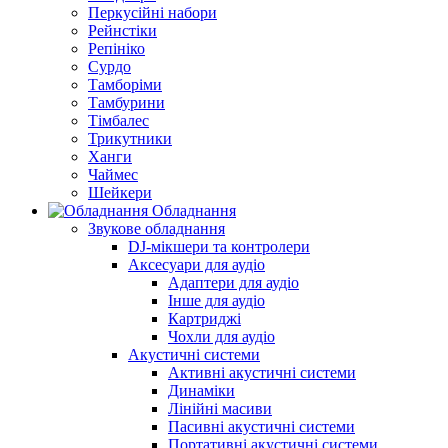
Перкусійні набори
Рейнстіки
Репініко
Сурдо
Тамборіми
Тамбурини
Тімбалес
Трикутники
Ханги
Чаймес
Шейкери
Обладнання
Звукове обладнання
DJ-мікшери та контролери
Аксесуари для аудіо
Адаптери для аудіо
Інше для аудіо
Картриджі
Чохли для аудіо
Акустичні системи
Активні акустичні системи
Динаміки
Лінійні масиви
Пасивні акустичні системи
Портативні акустичні системи