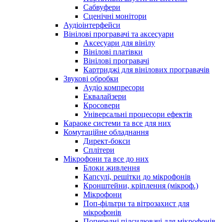
Сабвуфери
Сценічні монітори
Аудіоінтерфейси
Вінілові програвачі та аксесуари
Аксесуари для вінілу
Вінілові платівки
Вінілові програвачі
Картриджі для вінілових програвачів
Звукові обробки
Аудіо компресори
Еквалайзери
Кросовери
Універсальні процесори ефектів
Караоке системи та все для них
Комутаційне обладнання
Директ-бокси
Сплітери
Мікрофони та все до них
Блоки живлення
Капсулі, решітки до мікрофонів
Кронштейни, кріплення (мікроф.)
Мікрофони
Поп-фільтри та вітрозахист для
мікрофонів
Попередні підсилювачі для мікрофонів