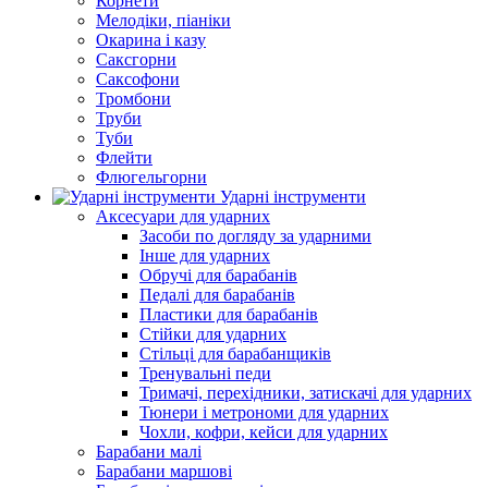
Корнети
Мелодіки, піаніки
Окарина і казу
Саксгорни
Саксофони
Тромбони
Труби
Туби
Флейти
Флюгельгорни
Ударні інструменти
Аксесуари для ударних
Засоби по догляду за ударними
Інше для ударних
Обручі для барабанів
Педалі для барабанів
Пластики для барабанів
Стійки для ударних
Стільці для барабанщиків
Тренувальні педи
Тримачі, перехідники, затискачі для ударних
Тюнери і метрономи для ударних
Чохли, кофри, кейси для ударних
Барабани малі
Барабани маршові