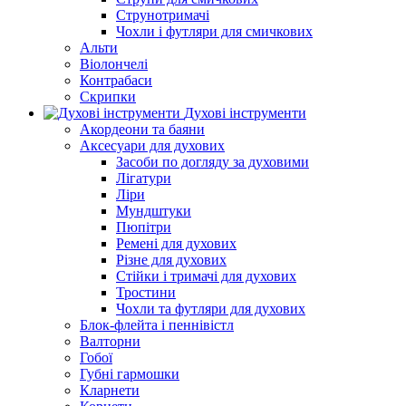
Струнотримачі
Чохли і футляри для смичкових
Альти
Віолончелі
Контрабаси
Скрипки
Духові інструменти
Акордеони та баяни
Аксесуари для духових
Засоби по догляду за духовими
Лігатури
Ліри
Мундштуки
Пюпітри
Ремені для духових
Різне для духових
Стійки і тримачі для духових
Тростини
Чохли та футляри для духових
Блок-флейта і пеннівістл
Валторни
Гобої
Губні гармошки
Кларнети