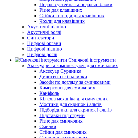
Педалі сустейна та педальні блоки
Різне для клавішних
Стійки і стенди для клавішних
Чохли для клавішних
Акустичні піаніно
Акустичні роялі
Синтезатори
Цифрові органи
Цифрові піаніно
Цифрові роялі
Смичкові інструменти
Аксесуари та комплектуючі для смичкових
Аксесуар Сурдинка
Диригентські палички
Засоби по догляду за смичковими
Камертони для смичкових
Каніфоль
Кілкова механіка для смичкових
Мостики для скрипок і альтів
Підборiдники для скрипок і альтів
Підставки під струни
Різне для смичкових
Смички
Стійки для смичкових
Струни для смичкових