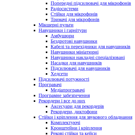
Попередні підсилювачі для мікрофонів
Радіосистеми
Стійки для мікрофонів
Тримачі для мікрофонів
Мікшерні пульти
Навушники і гарнітури
Амбушюри
Бездротові навушники
Кабелі та перехідники для навушників
Навушники мініатюрні
Навушники накладні спеціалізовані
Насадки для навушників
Підсилювачі для навушників
Хедсети
Підсилювачі потужності
Програвачі
Медіапрогравачі
Програмне забезпечення
Рекордери і все до них
Аксесуари для рекордерів
Рекордери, диктофони
Стійки і кріплення для звукового обладнання
Комплектуючі
Кронштейни і кріплення
Рекові стійки та кейси