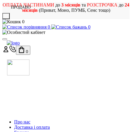
ОПЛАТА ЧАСТИНАМИ
до
3 місяців
та
РОЗСТРОЧКА
до
24
ПРОДАНО
місяців
(Приват, Моно, ПУМБ, Сенс тощо)
X
0
0
0
0
МАГАЗИН
МУЗИЧНИХ ІНСТРУМЕНТІВ
ТА РОК АТРИБУТИКИ
Про нас
Доставка і оплата