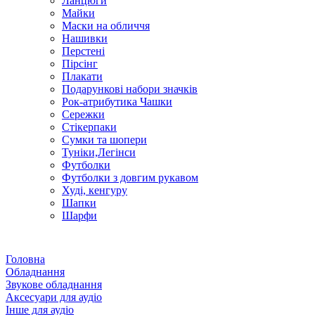
Ланцюги
Майки
Маски на обличчя
Нашивки
Перстені
Пірсінг
Плакати
Подарункові набори значків
Рок-атрибутика Чашки
Сережки
Стікерпаки
Сумки та шопери
Туніки,Легінси
Футболки
Футболки з довгим рукавом
Худі, кенгуру
Шапки
Шарфи
Головна
Обладнання
Звукове обладнання
Аксесуари для аудіо
Інше для аудіо