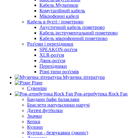
Кабель Мультикор
Комутаційний кабель
Мікрофонні кабелі
Кабель в бухті / пометрово
Акустичний кабель пометрово
Кабель інструментальний пометрово
Кабель мікрофонний пометрово
Роз'єми і перехідники
SPEAKON-роз'єм
XLR-роз'єм
Джек-роз'єм
Перехідники
Різні типи роз'ємів
Музична література
Різне
Сувеніри
Рок-атрибутика Rock Fan
Бандани бафи балаклави
Браслети напульсники наручі
Дитячі футболки
Значки
Кепки
Кулони
Куртки - безрукавки (джинс)