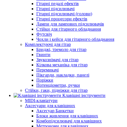
Гітарні педалі ефектів
Гітарні підсилювачі
Гітарні підсилювачі (голови)
Гітарні процесори ефектів
Лампи для лампових підсилювачів
Стійки для гітарного обладнання
Футсвіч
Чохли і кейси для гітарного обладнання
Комплектуючі для гітар
Бриджі, тремоло для гітар
Гвинти
Звукознімачі для гітар
Кілкова механіка для гітар
Перемикачі
Пікгарди, накладки, панелі
Поріжки
Потенціометри, ручки
Стійки, гаки, підніжки для гітар
Клавішні інструменти
MIDI-клавіатури
Аксесуари для клавішних
Аксесуар Банкетки
Блоки живлення для клавішних
Комбопідсилювачі для клавішних
Метрономи для клавішних