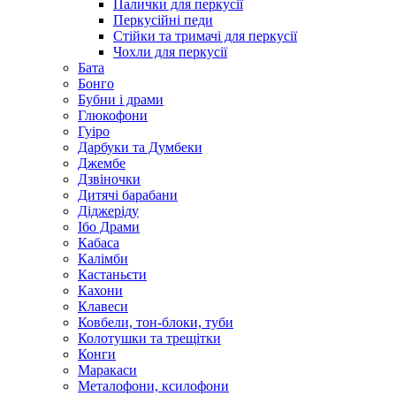
Палички для перкусії
Перкусійні педи
Стійки та тримачі для перкусії
Чохли для перкусії
Бата
Бонго
Бубни і драми
Глюкофони
Гуіро
Дарбуки та Думбеки
Джембе
Дзвіночки
Дитячі барабани
Діджеріду
Ібо Драми
Кабаса
Калімби
Кастаньєти
Кахони
Клавеси
Ковбели, тон-блоки, туби
Колотушки та трещітки
Конги
Маракаси
Металофони, ксилофони