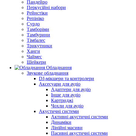
Пандейро
Перкусійні набори
Рейнстіки
Репініко
Сурдо
Тамборіми
Тамбурини
Тімбалес
Трикутники
Ханги
Чаймес
Шейкери
Обладнання
Звукове обладнання
DJ-мікшери та контролери
Аксесуари для аудіо
Адаптери для аудіо
Інше для аудіо
Картриджі
Чохли для аудіо
Акустичні системи
Активні акустичні системи
Динаміки
Лінійні масиви
Пасивні акустичні системи