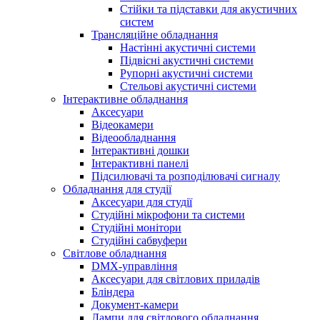
Стійки та підставки для акустичних
систем
Трансляційне обладнання
Настінні акустичні системи
Підвісні акустичні системи
Рупорні акустичні системи
Стельові акустичні системи
Інтерактивне обладнання
Аксесуари
Відеокамери
Відеообладнання
Інтерактивні дошки
Інтерактивні панелі
Підсилювачі та розподілювачі сигналу
Обладнання для студії
Аксесуари для студії
Студійні мікрофони та системи
Студійні монітори
Студійні сабвуфери
Світлове обладнання
DMX-управління
Аксесуари для світлових приладів
Бліндера
Документ-камери
Лампи для світлового обладнання