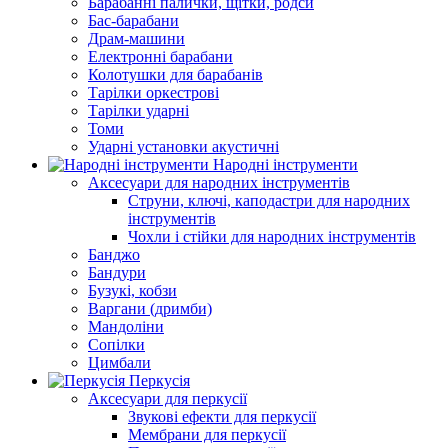
Барабанні палички, щітки, родси
Бас-барабани
Драм-машини
Електронні барабани
Колотушки для барабанів
Тарілки оркестрові
Тарілки ударні
Томи
Ударні установки акустичні
Народні інструменти
Аксесуари для народних інструментів
Струни, ключі, каподастри для народних
інструментів
Чохли і стійки для народних інструментів
Банджо
Бандури
Бузукі, кобзи
Варгани (дримби)
Мандоліни
Сопілки
Цимбали
Перкусія
Аксесуари для перкусії
Звукові ефекти для перкусії
Мембрани для перкусії