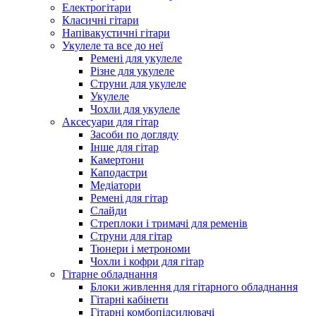
Електрогітари
Класичні гітари
Напівакустичні гітари
Укулеле та все до неї
Ремені для укулеле
Різне для укулеле
Струни для укулеле
Укулеле
Чохли для укулеле
Аксесуари для гітар
Засоби по догляду
Інше для гітар
Камертони
Каподастри
Медіатори
Ремені для гітар
Слайди
Стреплоки і тримачі для ременів
Струни для гітар
Тюнери і метрономи
Чохли і кофри для гітар
Гітарне обладнання
Блоки живлення для гітарного обладнання
Гітарні кабінети
Гітарні комбопідсилювачі