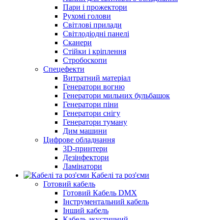
Пари і прожектори
Рухомі голови
Світлові прилади
Світлодіодні панелі
Сканери
Стійки і кріплення
Стробоскопи
Спецефекти
Витратний матеріал
Генератори вогню
Генератори мильних бульбашок
Генератори піни
Генератори снігу
Генератори туману
Дим машини
Цифрове обладнання
3D-принтери
Дезінфектори
Ламінатори
Кабелі та роз'єми
Готовий кабель
Готовий Кабель DMX
Інструментальний кабель
Інший кабель
Кабель акустичний