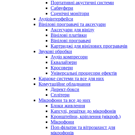
Портативні акустичні системи
Сабвуфери
Сценічні монітори
Аудіоінтерфейси
Вінілові програвачі та аксесуари
Аксесуари для вінілу
Вінілові платівки
Вінілові програвачі
Картриджі для вінілових програвачів
Звукові обробки
Аудіо компресори
Еквалайзери
Кросовери
Універсальні процесори ефектів
Караоке системи та все для них
Комутаційне обладнання
Директ-бокси
Сплітери
Мікрофони та все до них
Блоки живлення
Капсулі, решітки до мікрофонів
Кронштейни, кріплення (мікроф.)
Мікрофони
Поп-фільтри та вітрозахист для
мікрофонів