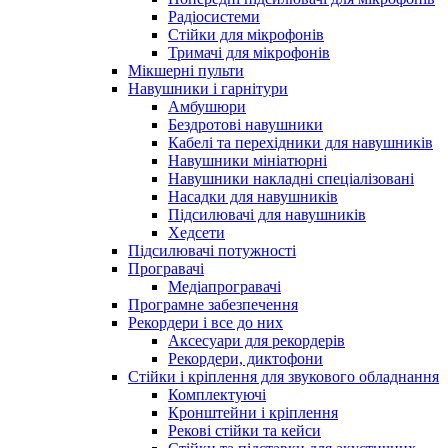
Радіосистеми
Стійки для мікрофонів
Тримачі для мікрофонів
Мікшерні пульти
Навушники і гарнітури
Амбушюри
Бездротові навушники
Кабелі та перехідники для навушників
Навушники мініатюрні
Навушники накладні спеціалізовані
Насадки для навушників
Підсилювачі для навушників
Хедсети
Підсилювачі потужності
Програвачі
Медіапрогравачі
Програмне забезпечення
Рекордери і все до них
Аксесуари для рекордерів
Рекордери, диктофони
Стійки і кріплення для звукового обладнання
Комплектуючі
Кронштейни і кріплення
Рекові стійки та кейси