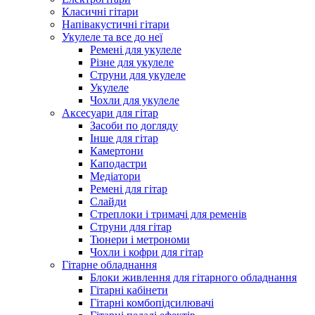
Класичні гітари
Напівакустичні гітари
Укулеле та все до неї
Ремені для укулеле
Різне для укулеле
Струни для укулеле
Укулеле
Чохли для укулеле
Аксесуари для гітар
Засоби по догляду
Інше для гітар
Камертони
Каподастри
Медіатори
Ремені для гітар
Слайди
Стреплоки і тримачі для ременів
Струни для гітар
Тюнери і метрономи
Чохли і кофри для гітар
Гітарне обладнання
Блоки живлення для гітарного обладнання
Гітарні кабінети
Гітарні комбопідсилювачі