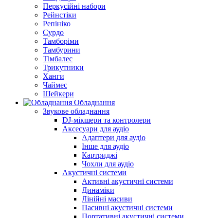
Перкусійні набори
Рейнстіки
Репініко
Сурдо
Тамборіми
Тамбурини
Тімбалес
Трикутники
Ханги
Чаймес
Шейкери
Обладнання
Звукове обладнання
DJ-мікшери та контролери
Аксесуари для аудіо
Адаптери для аудіо
Інше для аудіо
Картриджі
Чохли для аудіо
Акустичні системи
Активні акустичні системи
Динаміки
Лінійні масиви
Пасивні акустичні системи
Портативні акустичні системи