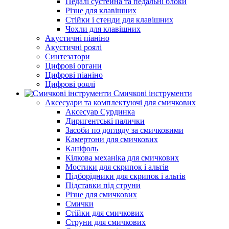
Педалі сустейна та педальні блоки
Різне для клавішних
Стійки і стенди для клавішних
Чохли для клавішних
Акустичні піаніно
Акустичні роялі
Синтезатори
Цифрові органи
Цифрові піаніно
Цифрові роялі
Смичкові інструменти
Аксесуари та комплектуючі для смичкових
Аксесуар Сурдинка
Диригентські палички
Засоби по догляду за смичковими
Камертони для смичкових
Каніфоль
Кілкова механіка для смичкових
Мостики для скрипок і альтів
Підборiдники для скрипок і альтів
Підставки під струни
Різне для смичкових
Смички
Стійки для смичкових
Струни для смичкових