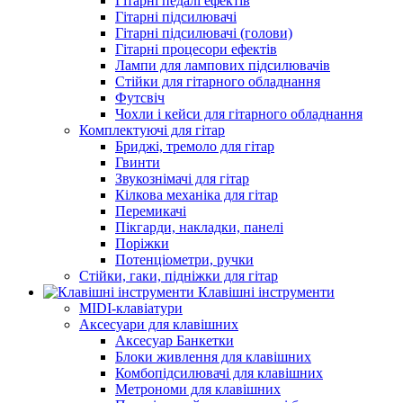
Гітарні педалі ефектів
Гітарні підсилювачі
Гітарні підсилювачі (голови)
Гітарні процесори ефектів
Лампи для лампових підсилювачів
Стійки для гітарного обладнання
Футсвіч
Чохли і кейси для гітарного обладнання
Комплектуючі для гітар
Бриджі, тремоло для гітар
Гвинти
Звукознімачі для гітар
Кілкова механіка для гітар
Перемикачі
Пікгарди, накладки, панелі
Поріжки
Потенціометри, ручки
Стійки, гаки, підніжки для гітар
Клавішні інструменти
MIDI-клавіатури
Аксесуари для клавішних
Аксесуар Банкетки
Блоки живлення для клавішних
Комбопідсилювачі для клавішних
Метрономи для клавішних