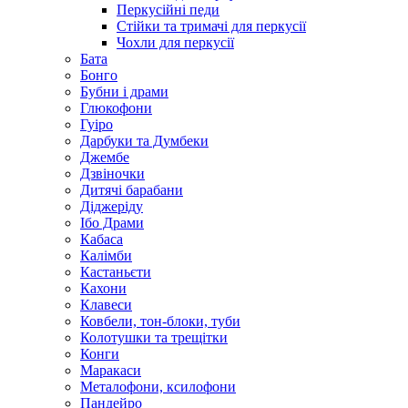
Перкусійні педи
Стійки та тримачі для перкусії
Чохли для перкусії
Бата
Бонго
Бубни і драми
Глюкофони
Гуіро
Дарбуки та Думбеки
Джембе
Дзвіночки
Дитячі барабани
Діджеріду
Ібо Драми
Кабаса
Калімби
Кастаньєти
Кахони
Клавеси
Ковбели, тон-блоки, туби
Колотушки та трещітки
Конги
Маракаси
Металофони, ксилофони
Пандейро