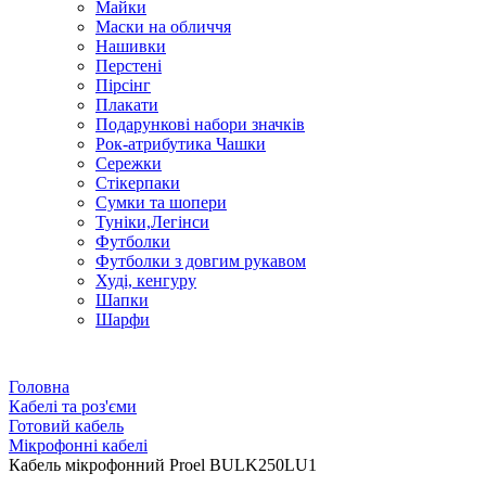
Майки
Маски на обличчя
Нашивки
Перстені
Пірсінг
Плакати
Подарункові набори значків
Рок-атрибутика Чашки
Сережки
Стікерпаки
Сумки та шопери
Туніки,Легінси
Футболки
Футболки з довгим рукавом
Худі, кенгуру
Шапки
Шарфи
Головна
Кабелі та роз'єми
Готовий кабель
Мікрофонні кабелі
Кабель мікрофонний Proel BULK250LU1