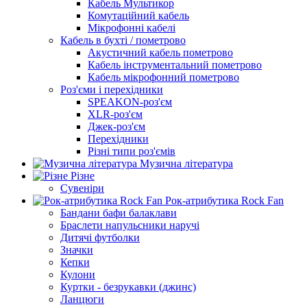
Кабель Мультикор
Комутаційний кабель
Мікрофонні кабелі
Кабель в бухті / пометрово
Акустичний кабель пометрово
Кабель інструментальний пометрово
Кабель мікрофонний пометрово
Роз'єми і перехідники
SPEAKON-роз'єм
XLR-роз'єм
Джек-роз'єм
Перехідники
Різні типи роз'ємів
Музична література
Різне
Сувеніри
Рок-атрибутика Rock Fan
Бандани бафи балаклави
Браслети напульсники наручі
Дитячі футболки
Значки
Кепки
Кулони
Куртки - безрукавки (джинс)
Ланцюги