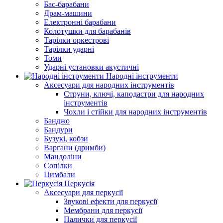
Бас-барабани
Драм-машини
Електронні барабани
Колотушки для барабанів
Тарілки оркестрові
Тарілки ударні
Томи
Ударні установки акустичні
Народні інструменти
Аксесуари для народних інструментів
Струни, ключі, каподастри для народних
інструментів
Чохли і стійки для народних інструментів
Банджо
Бандури
Бузукі, кобзи
Варгани (дримби)
Мандоліни
Сопілки
Цимбали
Перкусія
Аксесуари для перкусії
Звукові ефекти для перкусії
Мембрани для перкусії
Палички для перкусії