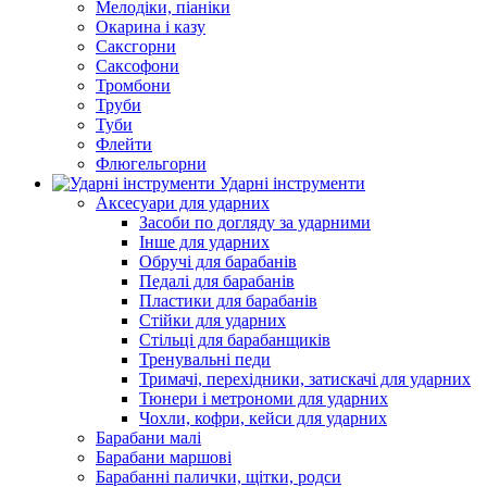
Мелодіки, піаніки
Окарина і казу
Саксгорни
Саксофони
Тромбони
Труби
Туби
Флейти
Флюгельгорни
Ударні інструменти
Аксесуари для ударних
Засоби по догляду за ударними
Інше для ударних
Обручі для барабанів
Педалі для барабанів
Пластики для барабанів
Стійки для ударних
Стільці для барабанщиків
Тренувальні педи
Тримачі, перехідники, затискачі для ударних
Тюнери і метрономи для ударних
Чохли, кофри, кейси для ударних
Барабани малі
Барабани маршові
Барабанні палички, щітки, родси