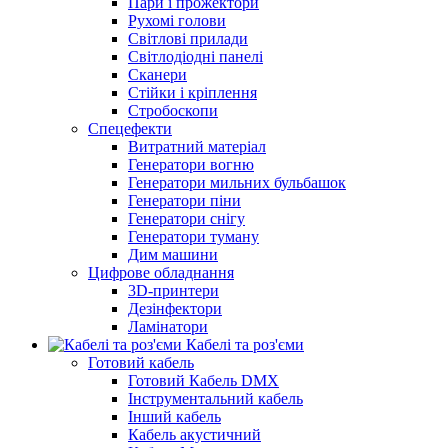
Пари і прожектори
Рухомі голови
Світлові прилади
Світлодіодні панелі
Сканери
Стійки і кріплення
Стробоскопи
Спецефекти
Витратний матеріал
Генератори вогню
Генератори мильних бульбашок
Генератори піни
Генератори снігу
Генератори туману
Дим машини
Цифрове обладнання
3D-принтери
Дезінфектори
Ламінатори
Кабелі та роз'єми
Готовий кабель
Готовий Кабель DMX
Інструментальний кабель
Інший кабель
Кабель акустичний