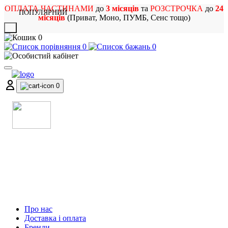
ОПЛАТА ЧАСТИНАМИ
до
3 місяців
та
РОЗСТРОЧКА
до
24
ПОПУЛЯРНИЙ
місяців
(Приват, Моно, ПУМБ, Сенс тощо)
X
0
0
0
0
МАГАЗИН
МУЗИЧНИХ ІНСТРУМЕНТІВ
ТА РОК АТРИБУТИКИ
Про нас
Доставка і оплата
Бренди