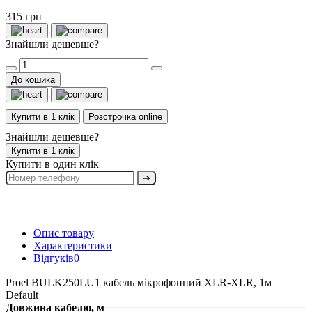
315 грн
Знайшли дешевше?
До кошика
Купити в 1 клік
Розстрочка online
Знайшли дешевше?
Купити в 1 клік
Купити в один клік
➔
Опис товару
Характеристики
Відгуків
0
Proel BULK250LU1 кабель мікрофонний XLR-XLR, 1м
Default
Довжина кабелю, м