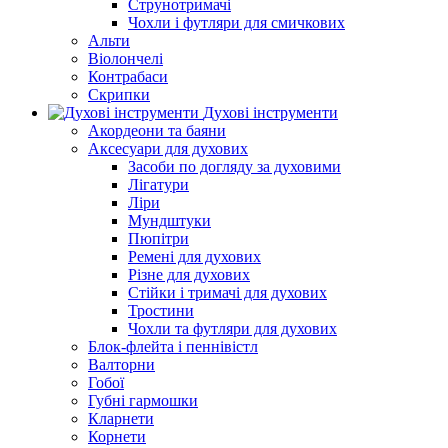
Струнотримачі
Чохли і футляри для смичкових
Альти
Віолончелі
Контрабаси
Скрипки
Духові інструменти
Акордеони та баяни
Аксесуари для духових
Засоби по догляду за духовими
Лігатури
Ліри
Мундштуки
Пюпітри
Ремені для духових
Різне для духових
Стійки і тримачі для духових
Тростини
Чохли та футляри для духових
Блок-флейта і пеннівістл
Валторни
Гобої
Губні гармошки
Кларнети
Корнети