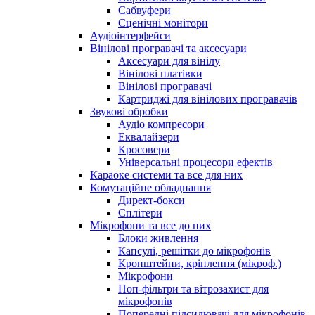
Сабвуфери
Сценічні монітори
Аудіоінтерфейси
Вінілові програвачі та аксесуари
Аксесуари для вінілу
Вінілові платівки
Вінілові програвачі
Картриджі для вінілових програвачів
Звукові обробки
Аудіо компресори
Еквалайзери
Кросовери
Універсальні процесори ефектів
Караоке системи та все для них
Комутаційне обладнання
Директ-бокси
Сплітери
Мікрофони та все до них
Блоки живлення
Капсулі, решітки до мікрофонів
Кронштейни, кріплення (мікроф.)
Мікрофони
Поп-фільтри та вітрозахист для
мікрофонів
Попередні підсилювачі для мікрофонів