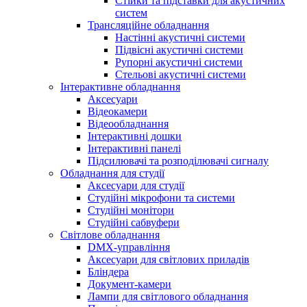
Стійки та підставки для акустичних
систем
Трансляційне обладнання
Настінні акустичні системи
Підвісні акустичні системи
Рупорні акустичні системи
Стельові акустичні системи
Інтерактивне обладнання
Аксесуари
Відеокамери
Відеообладнання
Інтерактивні дошки
Інтерактивні панелі
Підсилювачі та розподілювачі сигналу
Обладнання для студії
Аксесуари для студії
Студійні мікрофони та системи
Студійні монітори
Студійні сабвуфери
Світлове обладнання
DMX-управління
Аксесуари для світлових приладів
Бліндера
Документ-камери
Лампи для світлового обладнання