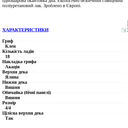
одношарова окантовка дна. Екологічно безпечний глянцевий
поліуретановий лак. Зроблено в Європі.
ХАРАКТЕРИСТИКИ
Гриф
Клен
Кількість ладів
18
Накладка грифа
Акація
Верхня дека
Ялина
Нижня дека
Вишня
Обичайка (бічні панелі)
Вишня
Розмір
4/4
Цілісна верхня дека
Так