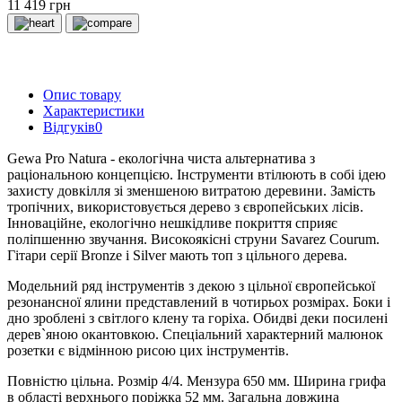
11 419 грн
Опис товару
Характеристики
Відгуків
0
Gewa Pro Natura - екологічна чиста альтернатива з
раціональною концепцією. Інструменти втілюють в собі ідею
захисту довкілля зі зменшеною витратою деревини. Замість
тропічних, використовується дерево з європейських лісів.
Інноваційне, екологічно нешкідливе покриття сприяє
поліпшенню звучання. Високоякісні струни Savarez Courum.
Гітари серії Bronze і Silver мають топ з цільного дерева.
Модельний ряд інструментів з декою з цільної європейської
резонансної ялини представлений в чотирьох розмірах. Боки і
дно зроблені з світлого клену та горіха. Обидві деки посилені
дерев`яною окантовкою. Спеціальний характерний малюнок
розетки є відмінною рисою цих інструментів.
Повністю цільна. Розмір 4/4. Мензура 650 мм. Ширина грифа
в області верхнього поріжка 52 мм. Загальна довжина