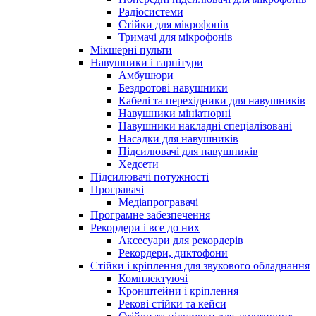
Радіосистеми
Стійки для мікрофонів
Тримачі для мікрофонів
Мікшерні пульти
Навушники і гарнітури
Амбушюри
Бездротові навушники
Кабелі та перехідники для навушників
Навушники мініатюрні
Навушники накладні спеціалізовані
Насадки для навушників
Підсилювачі для навушників
Хедсети
Підсилювачі потужності
Програвачі
Медіапрогравачі
Програмне забезпечення
Рекордери і все до них
Аксесуари для рекордерів
Рекордери, диктофони
Стійки і кріплення для звукового обладнання
Комплектуючі
Кронштейни і кріплення
Рекові стійки та кейси