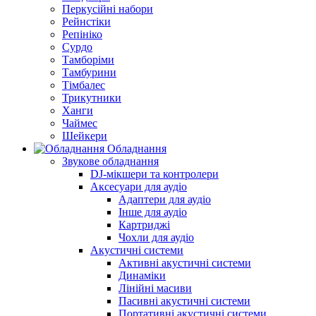
Перкусійні набори
Рейнстіки
Репініко
Сурдо
Тамборіми
Тамбурини
Тімбалес
Трикутники
Ханги
Чаймес
Шейкери
Обладнання
Звукове обладнання
DJ-мікшери та контролери
Аксесуари для аудіо
Адаптери для аудіо
Інше для аудіо
Картриджі
Чохли для аудіо
Акустичні системи
Активні акустичні системи
Динаміки
Лінійні масиви
Пасивні акустичні системи
Портативні акустичні системи