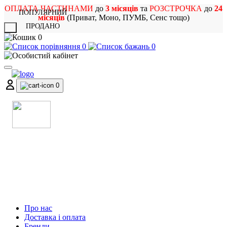
ОПЛАТА ЧАСТИНАМИ
до
3 місяців
та
РОЗСТРОЧКА
до
24
ПОПУЛЯРНИЙ
місяців
(Приват, Моно, ПУМБ, Сенс тощо)
ПРОДАНО
X
0
0
0
0
МАГАЗИН
МУЗИЧНИХ ІНСТРУМЕНТІВ
ТА РОК АТРИБУТИКИ
Про нас
Доставка і оплата
Бренди