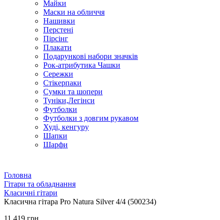
Майки
Маски на обличчя
Нашивки
Перстені
Пірсінг
Плакати
Подарункові набори значків
Рок-атрибутика Чашки
Сережки
Стікерпаки
Сумки та шопери
Туніки,Легінси
Футболки
Футболки з довгим рукавом
Худі, кенгуру
Шапки
Шарфи
Головна
Гітари та обладнання
Класичні гітари
Класична гітара Pro Natura Silver 4/4 (500234)
11 419 грн