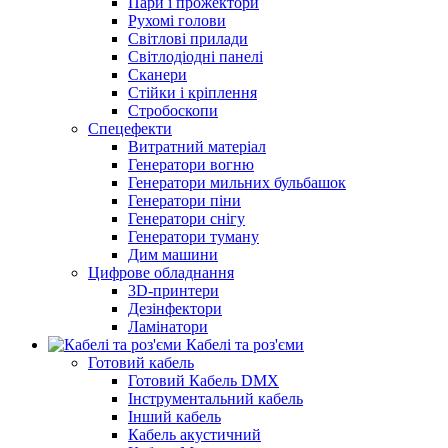
Пари і прожектори
Рухомі голови
Світлові прилади
Світлодіодні панелі
Сканери
Стійки і кріплення
Стробоскопи
Спецефекти
Витратний матеріал
Генератори вогню
Генератори мильних бульбашок
Генератори піни
Генератори снігу
Генератори туману
Дим машини
Цифрове обладнання
3D-принтери
Дезінфектори
Ламінатори
Кабелі та роз'єми
Готовий кабель
Готовий Кабель DMX
Інструментальний кабель
Інший кабель
Кабель акустичний