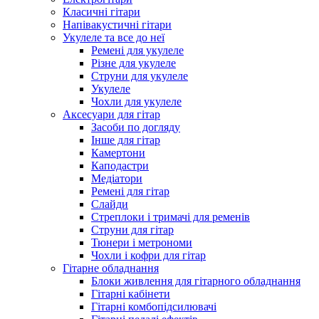
Класичні гітари
Напівакустичні гітари
Укулеле та все до неї
Ремені для укулеле
Різне для укулеле
Струни для укулеле
Укулеле
Чохли для укулеле
Аксесуари для гітар
Засоби по догляду
Інше для гітар
Камертони
Каподастри
Медіатори
Ремені для гітар
Слайди
Стреплоки і тримачі для ременів
Струни для гітар
Тюнери і метрономи
Чохли і кофри для гітар
Гітарне обладнання
Блоки живлення для гітарного обладнання
Гітарні кабінети
Гітарні комбопідсилювачі