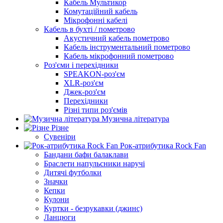
Кабель Мультикор
Комутаційний кабель
Мікрофонні кабелі
Кабель в бухті / пометрово
Акустичний кабель пометрово
Кабель інструментальний пометрово
Кабель мікрофонний пометрово
Роз'єми і перехідники
SPEAKON-роз'єм
XLR-роз'єм
Джек-роз'єм
Перехідники
Різні типи роз'ємів
Музична література
Різне
Сувеніри
Рок-атрибутика Rock Fan
Бандани бафи балаклави
Браслети напульсники наручі
Дитячі футболки
Значки
Кепки
Кулони
Куртки - безрукавки (джинс)
Ланцюги