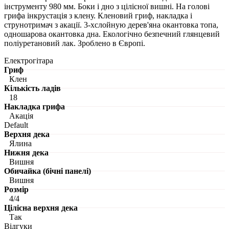
інструменту 980 мм. Боки і дно з цілісної вишні. На голові
грифа інкрустація з клену. Кленовий гриф, накладка і
струнотримач з акації. 3-хслойную дерев'яна окантовка топа,
одношарова окантовка дна. Екологічно безпечний глянцевий
поліуретановий лак. Зроблено в Європі.
Електрогітара
Гриф
Клен
Кількість ладів
18
Накладка грифа
Акація
Default
Верхня дека
Ялина
Нижня дека
Вишня
Обичайка (бічні панелі)
Вишня
Розмір
4/4
Цілісна верхня дека
Так
Відгуки