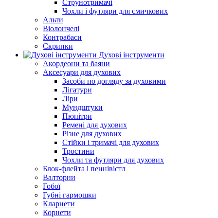
Струнотримачі
Чохли і футляри для смичкових
Альти
Віолончелі
Контрабаси
Скрипки
Духові інструменти
Акордеони та баяни
Аксесуари для духових
Засоби по догляду за духовими
Лігатури
Ліри
Мундштуки
Пюпітри
Ремені для духових
Різне для духових
Стійки і тримачі для духових
Тростини
Чохли та футляри для духових
Блок-флейта і пеннівістл
Валторни
Гобої
Губні гармошки
Кларнети
Корнети