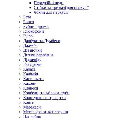
Перкусійні педи
Стійки та тримачі для перкусії
Чохли для перкусії
Бата
Бонго
Бубни і драми
Глюкофони
Гуіро
Дарбуки та Думбеки
Джембе
Дзвіночки
Дитячі барабани
Діджеріду
Ібо Драми
Кабаса
Калімби
Кастаньєти
Кахони
Клавеси
Ковбели, тон-блоки, туби
Колотушки та трещітки
Конги
Маракаси
Металофони, ксилофони
Пандейро