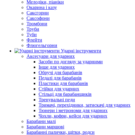
Мелодіки, піаніки
Окарина і казу
Саксгорни
Саксофони
Тромбони
Труби
Туби
Флейти
Флюгельгорни
Ударні інструменти
Аксесуари для ударних
Засоби по догляду за ударними
Інше для ударних
Обручі для барабанів
Педалі для барабанів
Пластики для барабанів
Стійки для ударних
Стільці для барабанщиків
Тренувальні педи
Тримачі, перехідники, затискачі для ударних
Тюнери і метрономи для ударних
Чохли, кофри, кейси для ударних
Барабани малі
Барабани маршові
Барабанні палички, щітки, родси