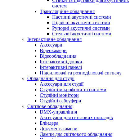
Стійки та підставки для акустичних
систем
Трансляційне обладнання
Настінні акустичні системи
Підвісні акустичні системи
Рупорні акустичні системи
Стельові акустичні системи
Інтерактивне обладнання
Аксесуари
Відеокамери
Відеообладнання
Інтерактивні дошки
Інтерактивні панелі
Підсилювачі та розподілювачі сигналу
Обладнання для студії
Аксесуари для студії
Студійні мікрофони та системи
Студійні монітори
Студійні сабвуфери
Світлове обладнання
DMX-управління
Аксесуари для світлових приладів
Бліндера
Документ-камери
Лампи для світлового обладнання