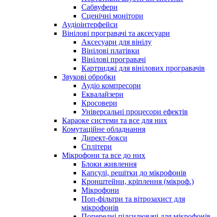
Сабвуфери
Сценічні монітори
Аудіоінтерфейси
Вінілові програвачі та аксесуари
Аксесуари для вінілу
Вінілові платівки
Вінілові програвачі
Картриджі для вінілових програвачів
Звукові обробки
Аудіо компресори
Еквалайзери
Кросовери
Універсальні процесори ефектів
Караоке системи та все для них
Комутаційне обладнання
Директ-бокси
Сплітери
Мікрофони та все до них
Блоки живлення
Капсулі, решітки до мікрофонів
Кронштейни, кріплення (мікроф.)
Мікрофони
Поп-фільтри та вітрозахист для
мікрофонів
Попередні підсилювачі для мікрофонів