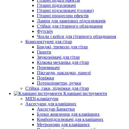
Гітарні педалі ефектів
Гітарні підсилювачі
Гітарні підсилювачі (голови)
Гітарні процесори ефектів
Лампи для лампових підсилювачів
Стійки для гітарного обладнання
Футсвіч
Чохли і кейси для гітарного обладнання
Комплектуючі для гітар
Бриджі, тремоло для гітар
Гвинти
Звукознімачі для гітар
Кілкова механіка для гітар
Перемикачі
Пікгарди, накладки, панелі
Поріжки
Потенціометри, ручки
Стійки, гаки, підніжки для гітар
Клавішні інструменти
MIDI-клавіатури
Аксесуари для клавішних
Аксесуар Банкетки
Блоки живлення для клавішних
Комбопідсилювачі для клавішних
Метрономи для клавішних