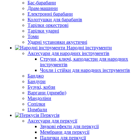
Бас-барабани
Драм-машини
Електронні барабани
Колотушки для барабанів
Тарілки оркестрові
Тарілки ударні
Томи
Ударні установки акустичні
Народні інструменти
Аксесуари для народних інструментів
Струни, ключі, каподастри для народних
інструментів
Чохли і стійки для народних інструментів
Банджо
Бандури
Бузукі, кобзи
Варгани (дримби)
Мандоліни
Сопілки
Цимбали
Перкусія
Аксесуари для перкусії
Звукові ефекти для перкусії
Мембрани для перкусії
Палички для перкусії