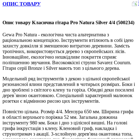
ОПИС ТОВАРУ
Опис товару Класична гітара Pro Natura Silver 4/4 (500234)
Gewa Pro Natura - екологічна чиста альтернатива з
раціональною концепцією. Інструменти втілюють в собі ідею
захисту довкілля зі зменшеною витратою деревини. Замість
тропічних, використовується дерево з європейських лісів.
Інноваційне, екологічно нешкідливе покриття сприяє
поліпшенню звучання. Високоякісні струни Savarez Courum.
Гітари серії Bronze і Silver мають топ з цільного дерева.
Модельний ряд інструментів з декою з цільної європейської
резонансної ялини представлений в чотирьох розмірах. Боки і
дно зроблені з світлого клену та горіха. Обидві деки посилені
дерев`яною окантовкою. Спеціальний характерний малюнок
розетки є відмінною рисою цих інструментів.
Повністю цільна. Розмір 4/4. Мензура 650 мм. Ширина грифа
в області верхнього поріжка 52 мм. Загальна довжина
інструменту 980 мм. Боки і дно з цілісної вишні. На голові
грифа інкрустація з клену. Кленовий гриф, накладка і
струнотримач з акації. 3-хслойную дерев'яна окантовка топа,