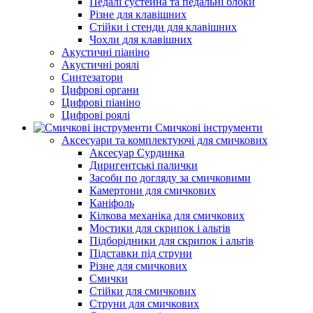
Педалі сустейна та педальні блоки
Різне для клавішних
Стійки і стенди для клавішних
Чохли для клавішних
Акустичні піаніно
Акустичні роялі
Синтезатори
Цифрові органи
Цифрові піаніно
Цифрові роялі
Смичкові інструменти
Аксесуари та комплектуючі для смичкових
Аксесуар Сурдинка
Диригентські палички
Засоби по догляду за смичковими
Камертони для смичкових
Каніфоль
Кілкова механіка для смичкових
Мостики для скрипок і альтів
Підборiдники для скрипок і альтів
Підставки під струни
Різне для смичкових
Смички
Стійки для смичкових
Струни для смичкових