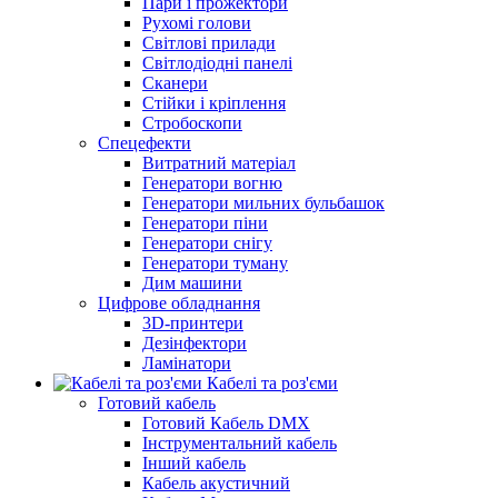
Пари і прожектори
Рухомі голови
Світлові прилади
Світлодіодні панелі
Сканери
Стійки і кріплення
Стробоскопи
Спецефекти
Витратний матеріал
Генератори вогню
Генератори мильних бульбашок
Генератори піни
Генератори снігу
Генератори туману
Дим машини
Цифрове обладнання
3D-принтери
Дезінфектори
Ламінатори
Кабелі та роз'єми
Готовий кабель
Готовий Кабель DMX
Інструментальний кабель
Інший кабель
Кабель акустичний