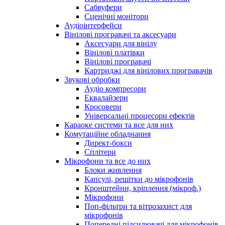
Сабвуфери
Сценічні монітори
Аудіоінтерфейси
Вінілові програвачі та аксесуари
Аксесуари для вінілу
Вінілові платівки
Вінілові програвачі
Картриджі для вінілових програвачів
Звукові обробки
Аудіо компресори
Еквалайзери
Кросовери
Універсальні процесори ефектів
Караоке системи та все для них
Комутаційне обладнання
Директ-бокси
Сплітери
Мікрофони та все до них
Блоки живлення
Капсулі, решітки до мікрофонів
Кронштейни, кріплення (мікроф.)
Мікрофони
Поп-фільтри та вітрозахист для
мікрофонів
Попередні підсилювачі для мікрофонів