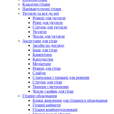
Класичні гітари
Напівакустичні гітари
Укулеле та все до неї
Ремені для укулеле
Різне для укулеле
Струни для укулеле
Укулеле
Чохли для укулеле
Аксесуари для гітар
Засоби по догляду
Інше для гітар
Камертони
Каподастри
Медіатори
Ремені для гітар
Слайди
Стреплоки і тримачі для ременів
Струни для гітар
Тюнери і метрономи
Чохли і кофри для гітар
Гітарне обладнання
Блоки живлення для гітарного обладнання
Гітарні кабінети
Гітарні комбопідсилювачі