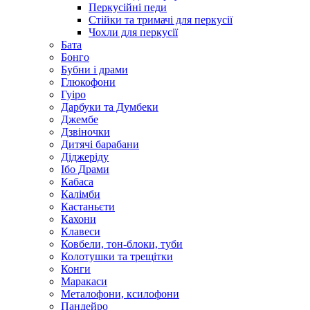
Перкусійні педи
Стійки та тримачі для перкусії
Чохли для перкусії
Бата
Бонго
Бубни і драми
Глюкофони
Гуіро
Дарбуки та Думбеки
Джембе
Дзвіночки
Дитячі барабани
Діджеріду
Ібо Драми
Кабаса
Калімби
Кастаньєти
Кахони
Клавеси
Ковбели, тон-блоки, туби
Колотушки та трещітки
Конги
Маракаси
Металофони, ксилофони
Пандейро