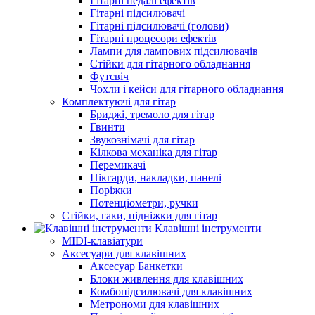
Гітарні педалі ефектів
Гітарні підсилювачі
Гітарні підсилювачі (голови)
Гітарні процесори ефектів
Лампи для лампових підсилювачів
Стійки для гітарного обладнання
Футсвіч
Чохли і кейси для гітарного обладнання
Комплектуючі для гітар
Бриджі, тремоло для гітар
Гвинти
Звукознімачі для гітар
Кілкова механіка для гітар
Перемикачі
Пікгарди, накладки, панелі
Поріжки
Потенціометри, ручки
Стійки, гаки, підніжки для гітар
Клавішні інструменти
MIDI-клавіатури
Аксесуари для клавішних
Аксесуар Банкетки
Блоки живлення для клавішних
Комбопідсилювачі для клавішних
Метрономи для клавішних