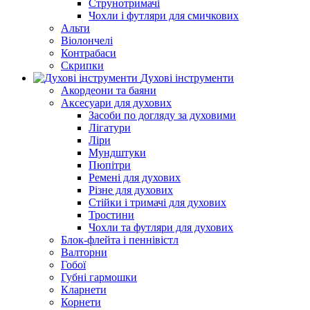
Струнотримачі
Чохли і футляри для смичкових
Альти
Віолончелі
Контрабаси
Скрипки
Духові інструменти
Акордеони та баяни
Аксесуари для духових
Засоби по догляду за духовими
Лігатури
Ліри
Мундштуки
Пюпітри
Ремені для духових
Різне для духових
Стійки і тримачі для духових
Тростини
Чохли та футляри для духових
Блок-флейта і пеннівістл
Валторни
Гобої
Губні гармошки
Кларнети
Корнети