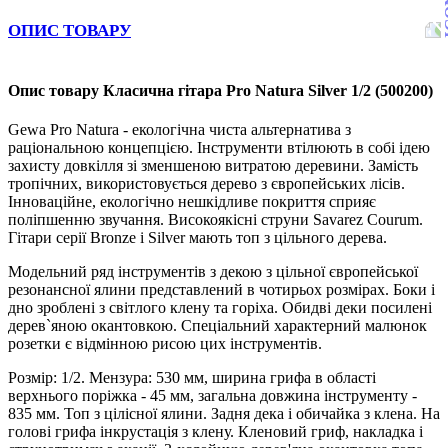
ОПИС ТОВАРУ
Опис товару Класична гітара Pro Natura Silver 1/2 (500200)
Gewa Pro Natura - екологічна чиста альтернатива з
раціональною концепцією. Інструменти втілюють в собі ідею
захисту довкілля зі зменшеною витратою деревини. Замість
тропічних, використовується дерево з європейських лісів.
Інноваційне, екологічно нешкідливе покриття сприяє
поліпшенню звучання. Високоякісні струни Savarez Courum.
Гітари серії Bronze і Silver мають топ з цільного дерева.
Модельний ряд інструментів з декою з цільної європейської
резонансної ялини представлений в чотирьох розмірах. Боки і
дно зроблені з світлого клену та горіха. Обидві деки посилені
дерев`яною окантовкою. Спеціальний характерний малюнок
розетки є відмінною рисою цих інструментів.
Розмір: 1/2. Мензура: 530 мм, ширина грифа в області
верхнього поріжка - 45 мм, загальна довжина інструменту -
835 мм. Топ з цілісної ялини. Задня дека і обичайка з клена. На
голові грифа інкрустація з клену. Кленовий гриф, накладка і