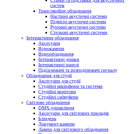
Стійки та підставки для акустичних
систем
Трансляційне обладнання
Настінні акустичні системи
Підвісні акустичні системи
Рупорні акустичні системи
Стельові акустичні системи
Інтерактивне обладнання
Аксесуари
Відеокамери
Відеообладнання
Інтерактивні дошки
Інтерактивні панелі
Підсилювачі та розподілювачі сигналу
Обладнання для студії
Аксесуари для студії
Студійні мікрофони та системи
Студійні монітори
Студійні сабвуфери
Світлове обладнання
DMX-управління
Аксесуари для світлових приладів
Бліндера
Документ-камери
Лампи для світлового обладнання