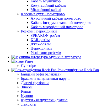
Кабель Мультикор
Комутаційний кабель
Мікрофонні кабелі
Кабель в бухті / пометрово
Акустичний кабель пометрово
Кабель інструментальний пометрово
Кабель мікрофонний пометрово
Роз'єми і перехідники
SPEAKON-роз'єм
XLR-роз'єм
Джек-роз'єм
Перехідники
Різні типи роз'ємів
Музична література
Різне
Сувеніри
Рок-атрибутика Rock Fan
Бандани бафи балаклави
Браслети напульсники наручі
Дитячі футболки
Значки
Кепки
Кулони
Куртки - безрукавки (джинс)
Ланцюги