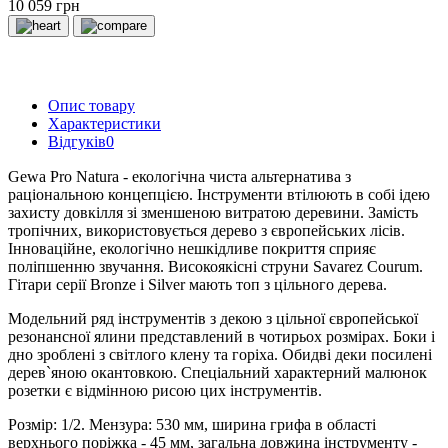
10 059 грн
Опис товару
Характеристики
Відгуків
0
Gewa Pro Natura - екологічна чиста альтернатива з
раціональною концепцією. Інструменти втілюють в собі ідею
захисту довкілля зі зменшеною витратою деревини. Замість
тропічних, використовується дерево з європейських лісів.
Інноваційне, екологічно нешкідливе покриття сприяє
поліпшенню звучання. Високоякісні струни Savarez Courum.
Гітари серії Bronze і Silver мають топ з цільного дерева.
Модельний ряд інструментів з декою з цільної європейської
резонансної ялини представлений в чотирьох розмірах. Боки і
дно зроблені з світлого клену та горіха. Обидві деки посилені
дерев`яною окантовкою. Спеціальний характерний малюнок
розетки є відмінною рисою цих інструментів.
Розмір: 1/2. Мензура: 530 мм, ширина грифа в області
верхнього поріжка - 45 мм, загальна довжина інструменту -