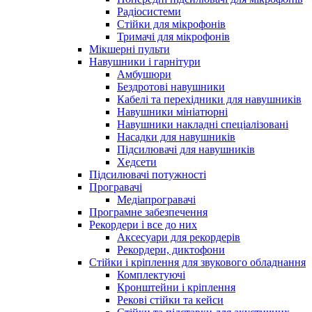
Радіосистеми
Стійки для мікрофонів
Тримачі для мікрофонів
Мікшерні пульти
Навушники і гарнітури
Амбушюри
Бездротові навушники
Кабелі та перехідники для навушників
Навушники мініатюрні
Навушники накладні спеціалізовані
Насадки для навушників
Підсилювачі для навушників
Хедсети
Підсилювачі потужності
Програвачі
Медіапрогравачі
Програмне забезпечення
Рекордери і все до них
Аксесуари для рекордерів
Рекордери, диктофони
Стійки і кріплення для звукового обладнання
Комплектуючі
Кронштейни і кріплення
Рекові стійки та кейси