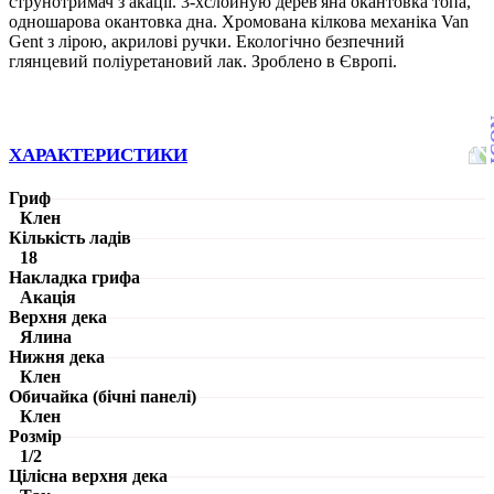
струнотримач з акації. 3-хслойную дерев'яна окантовка топа,
одношарова окантовка дна. Хромована кілкова механіка Van
Gent з лірою, акрилові ручки. Екологічно безпечний
глянцевий поліуретановий лак. Зроблено в Європі.
ХАРАКТЕРИСТИКИ
Гриф
Клен
Кількість ладів
18
Накладка грифа
Акація
Верхня дека
Ялина
Нижня дека
Клен
Обичайка (бічні панелі)
Клен
Розмір
1/2
Цілісна верхня дека