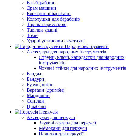
Бас-барабани
Драм-машини
Електронні барабани
Колотушки для барабанів
Тарілки оркестрові
Тарілки ударні
Томи
Ударні установки акустичні
Народні інструменти
Аксесуари для народних інструментів
Струни, ключі, каподастри для народних
інструментів
Чохли і стійки для народних інструментів
Банджо
Бандури
Бузукі, кобзи
Варгани (дримби)
Мандоліни
Сопілки
Цимбали
Перкусія
Аксесуари для перкусії
Звукові ефекти для перкусії
Мембрани для перкусії
Палички для перкусії