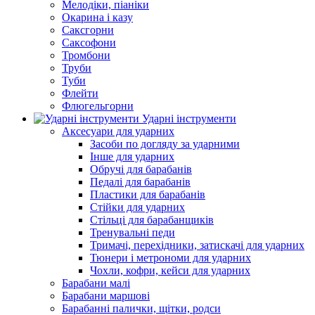
Мелодіки, піаніки
Окарина і казу
Саксгорни
Саксофони
Тромбони
Труби
Туби
Флейти
Флюгельгорни
Ударні інструменти
Аксесуари для ударних
Засоби по догляду за ударними
Інше для ударних
Обручі для барабанів
Педалі для барабанів
Пластики для барабанів
Стійки для ударних
Стільці для барабанщиків
Тренувальні педи
Тримачі, перехідники, затискачі для ударних
Тюнери і метрономи для ударних
Чохли, кофри, кейси для ударних
Барабани малі
Барабани маршові
Барабанні палички, щітки, родси