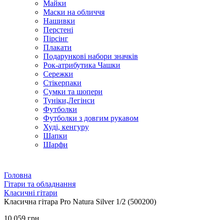
Майки
Маски на обличчя
Нашивки
Перстені
Пірсінг
Плакати
Подарункові набори значків
Рок-атрибутика Чашки
Сережки
Стікерпаки
Сумки та шопери
Туніки,Легінси
Футболки
Футболки з довгим рукавом
Худі, кенгуру
Шапки
Шарфи
Головна
Гітари та обладнання
Класичні гітари
Класична гітара Pro Natura Silver 1/2 (500200)
10 059 грн