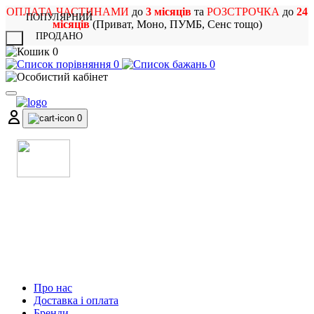
ОПЛАТА ЧАСТИНАМИ
до
3 місяців
та
РОЗСТРОЧКА
до
24
ПОПУЛЯРНИЙ
місяців
(Приват, Моно, ПУМБ, Сенс тощо)
ПРОДАНО
X
0
0
0
0
МАГАЗИН
МУЗИЧНИХ ІНСТРУМЕНТІВ
ТА РОК АТРИБУТИКИ
Про нас
Доставка і оплата
Бренди