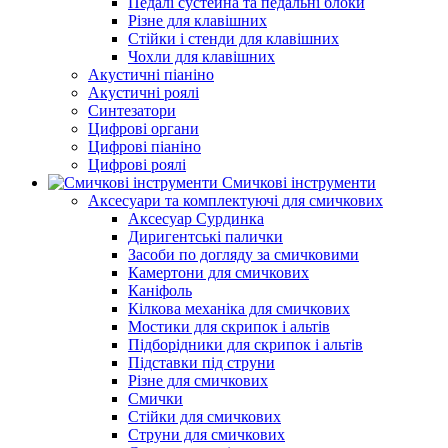
Педалі сустейна та педальні блоки
Різне для клавішних
Стійки і стенди для клавішних
Чохли для клавішних
Акустичні піаніно
Акустичні роялі
Синтезатори
Цифрові органи
Цифрові піаніно
Цифрові роялі
Смичкові інструменти
Аксесуари та комплектуючі для смичкових
Аксесуар Сурдинка
Диригентські палички
Засоби по догляду за смичковими
Камертони для смичкових
Каніфоль
Кілкова механіка для смичкових
Мостики для скрипок і альтів
Підборiдники для скрипок і альтів
Підставки під струни
Різне для смичкових
Смички
Стійки для смичкових
Струни для смичкових