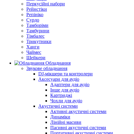
Перкусійні набори
Рейнстіки
Репініко
Сурдо
Тамборіми
Тамбурини
Тімбалес
Трикутники
Ханги
Чаймес
Шейкери
Обладнання
Звукове обладнання
DJ-мікшери та контролери
Аксесуари для аудіо
Адаптери для аудіо
Інше для аудіо
Картриджі
Чохли для аудіо
Акустичні системи
Активні акустичні системи
Динаміки
Лінійні масиви
Пасивні акустичні системи
Портативні акустичні системи