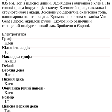
835 мм. Топ з цілісної ялини. Задня дека і обичайка з клена. На
голові грифа інкрустація з клену. Кленовий гриф, накладка і
струнотримач з акації. 3-хслойную дерев'яна окантовка топа,
одношарова окантовка дна. Хромована кілкова механіка Van
Gent з лірою, акрилові ручки. Екологічно безпечний
глянцевий поліуретановий лак. Зроблено в Європі.
Електрогітара
Гриф
Клен
Кількість ладів
18
Накладка грифа
Акація
Default
Верхня дека
Ялина
Нижня дека
Клен
Обичайка (бічні панелі)
Клен
Розмір
1/2
Цілісна верхня дека
Так