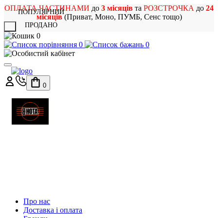
ОПЛАТА ЧАСТИНАМИ
до
3 місяців
та
РОЗСТРОЧКА
до
24
ПОПУЛЯРНИЙ
місяців
(Приват, Моно, ПУМБ, Сенс тощо)
ПРОДАНО
X
0
0
0
0
МАГАЗИН
МУЗИЧНИХ ІНСТРУМЕНТІВ
ТА РОК АТРИБУТИКИ
Про нас
Доставка і оплата