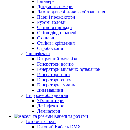
Бліндера
Документ-камери
Лампи для світлового обладнання
Пари і прожектори
Рухомі голови
Світлові прилади
Світлодіодні панелі
Сканери
Стійки і кріплення
Стробоскопи
Спецефекти
Витратний матеріал
Генератори вогню
Генератори мильних бульбашок
Генератори піни
Генератори снігу
Генератори туману
Дим машини
Цифрове обладнання
3D-принтери
Дезінфектори
Ламінатори
Кабелі та роз'єми
Готовий кабель
Готовий Кабель DMX