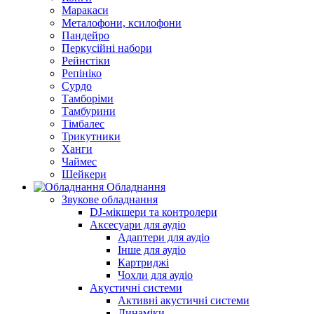
Маракаси
Металофони, ксилофони
Пандейро
Перкусійні набори
Рейнстіки
Репініко
Сурдо
Тамборіми
Тамбурини
Тімбалес
Трикутники
Ханги
Чаймес
Шейкери
Обладнання
Звукове обладнання
DJ-мікшери та контролери
Аксесуари для аудіо
Адаптери для аудіо
Інше для аудіо
Картриджі
Чохли для аудіо
Акустичні системи
Активні акустичні системи
Динаміки