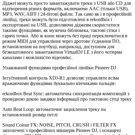
Діджеї можуть просто завантажувати треки з USB або CD для
відтворення різних форматів, включаючи AAC (тільки USB),
MP3, WAV, AIFF і 24-бітові файли. Так само як і в професійній
лінійці, треки можуть бути підготовлені в rekordbox і
експортовані на USB, дозволяючи діджеям скористатися
такими функціями, як музична бібліоьека, тактові сітки і
гарячі точки. Або ж вони можуть без праці переключитися в
режим MIDI для управління через дротове з'єднання ПО,
встановленим на ноутбуці, наприклад, доступним для
безкоштовного завантаження VirtualDJ LE з його чотирма
каналами і можливістю відеомікс.
Упакований функціями професійної лінійки Pioneer DJ
Інтуїтивний контроль XDJ-R1 дозволяє управляти всіма
вражаючими функціями буквально кінчиками пальців:
rekordbox Beat Sync: автоматична синхронізація композицій з
провідною декою завдяки інформації про тактовою сітці треку
Auto Beat Loop: автоматичне зациклення треку на
встановлений розмір петлі
Sound Colour FX: NOISE, PITCH, CRUSH і FILTER FX
запозичені з професійних мікшерів Pioneer DJ, і оснащені