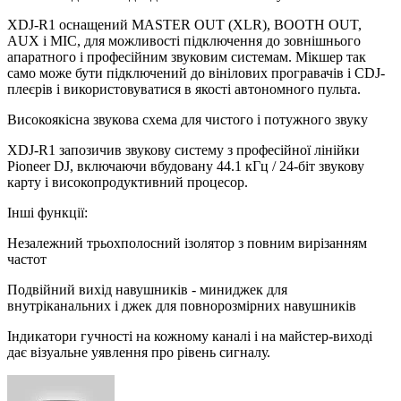
XDJ-R1 оснащений MASTER OUT (XLR), BOOTH OUT,
AUX і MIC, для можливості підключення до зовнішнього
апаратного і професійним звуковим системам. Мікшер так
само може бути підключений до вінілових програвачів і CDJ-
плеєрів і використовуватися в якості автономного пульта.
Високоякісна звукова схема для чистого і потужного звуку
XDJ-R1 запозичив звукову систему з професійної лінійки
Pioneer DJ, включаючи вбудовану 44.1 кГц / 24-біт звукову
карту і високопродуктивний процесор.
Інші функції:
Незалежний трьохполосний ізолятор з повним вирізанням
частот
Подвійний вихід навушників - миниджек для
внутріканальних і джек для повнорозмірних навушників
Індикатори гучності на кожному каналі і на майстер-виході
дає візуальне уявлення про рівень сигналу.