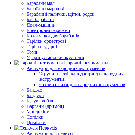
Барабани малі
Барабани маршові
Барабанні палички, щітки, родси
Бас-барабани
Драм-машини
Електронні барабани
Колотушки для барабанів
Тарілки оркестрові
Тарілки ударні
Томи
Ударні установки акустичні
Народні інструменти
Аксесуари для народних інструментів
Струни, ключі, каподастри для народних
інструментів
Чохли і стійки для народних інструментів
Банджо
Бандури
Бузукі, кобзи
Варгани (дримби)
Мандоліни
Сопілки
Цимбали
Перкусія
Аксесуари для перкусії