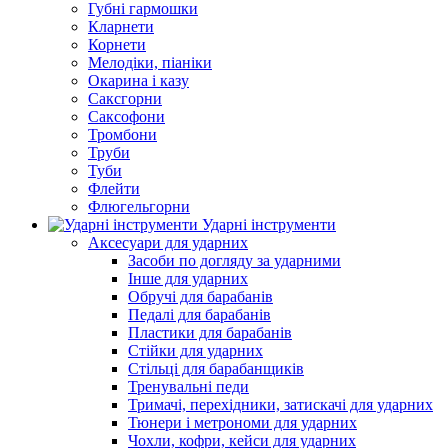
Губні гармошки
Кларнети
Корнети
Мелодіки, піаніки
Окарина і казу
Саксгорни
Саксофони
Тромбони
Труби
Туби
Флейти
Флюгельгорни
Ударні інструменти
Аксесуари для ударних
Засоби по догляду за ударними
Інше для ударних
Обручі для барабанів
Педалі для барабанів
Пластики для барабанів
Стійки для ударних
Стільці для барабанщиків
Тренувальні педи
Тримачі, перехідники, затискачі для ударних
Тюнери і метрономи для ударних
Чохли, кофри, кейси для ударних