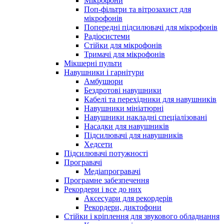
Мікрофони
Поп-фільтри та вітрозахист для
мікрофонів
Попередні підсилювачі для мікрофонів
Радіосистеми
Стійки для мікрофонів
Тримачі для мікрофонів
Мікшерні пульти
Навушники і гарнітури
Амбушюри
Бездротові навушники
Кабелі та перехідники для навушників
Навушники мініатюрні
Навушники накладні спеціалізовані
Насадки для навушників
Підсилювачі для навушників
Хедсети
Підсилювачі потужності
Програвачі
Медіапрогравачі
Програмне забезпечення
Рекордери і все до них
Аксесуари для рекордерів
Рекордери, диктофони
Стійки і кріплення для звукового обладнання