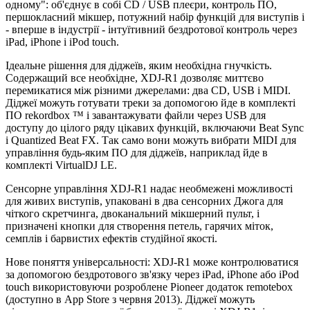
одному": об'єднує в собі CD / USB плеєри, контроль ПО,
першокласний мікшер, потужний набір функцій для виступів і
- вперше в індустрії - інтуїтивний бездротової контроль через
iPad, iPhone і iPod touch.
Ідеальне рішення для діджеїв, яким необхідна гнучкість.
Cодержащий все необхідне, XDJ-R1 дозволяє миттєво
перемикатися між різними джерелами: два CD, USB і MIDI.
Діджеї можуть готувати треки за допомогою йде в комплекті
ПО rekordbox ™ і завантажувати файли через USB для
доступу до цілого ряду цікавих функцій, включаючи Beat Sync
і Quantized Beat FX. Так само вони можуть вибрати MIDI для
управління будь-яким ПО для діджеїв, наприклад йде в
комплекті VirtualDJ LE.
Сенсорне управління XDJ-R1 надає необмежені можливості
для живих виступів, упаковані в два сенсорних Джога для
чіткого скретчинга, двоканальний мікшерний пульт, і
призначені кнопки для створення петель, гарячих міток,
семплів і барвистих ефектів студійної якості.
Нове поняття універсальності: XDJ-R1 може контролюватися
за допомогою бездротового зв'язку через iPad, iPhone або iPod
touch використовуючи розроблене Pioneer додаток remotebox
(доступно в App Store з червня 2013). Діджеї можуть