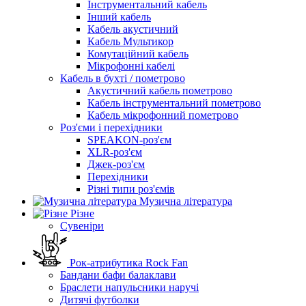
Інструментальний кабель
Інший кабель
Кабель акустичний
Кабель Мультикор
Комутаційний кабель
Мікрофонні кабелі
Кабель в бухті / пометрово
Акустичний кабель пометрово
Кабель інструментальний пометрово
Кабель мікрофонний пометрово
Роз'єми і перехідники
SPEAKON-роз'єм
XLR-роз'єм
Джек-роз'єм
Перехідники
Різні типи роз'ємів
Музична література
Різне
Сувеніри
Рок-атрибутика Rock Fan
Бандани бафи балаклави
Браслети напульсники наручі
Дитячі футболки