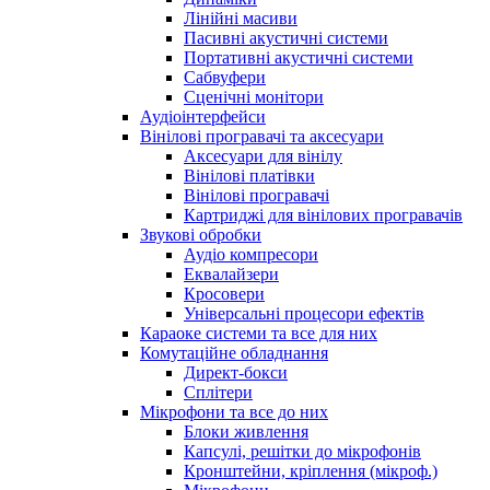
Лінійні масиви
Пасивні акустичні системи
Портативні акустичні системи
Сабвуфери
Сценічні монітори
Аудіоінтерфейси
Вінілові програвачі та аксесуари
Аксесуари для вінілу
Вінілові платівки
Вінілові програвачі
Картриджі для вінілових програвачів
Звукові обробки
Аудіо компресори
Еквалайзери
Кросовери
Універсальні процесори ефектів
Караоке системи та все для них
Комутаційне обладнання
Директ-бокси
Сплітери
Мікрофони та все до них
Блоки живлення
Капсулі, решітки до мікрофонів
Кронштейни, кріплення (мікроф.)