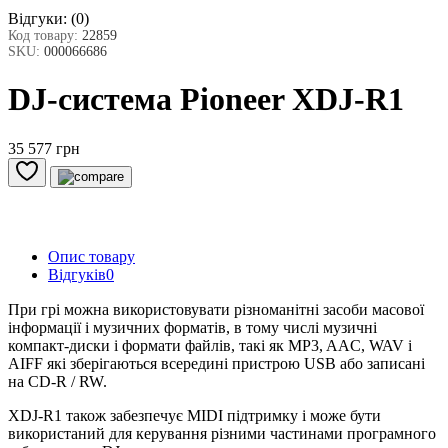
Відгуки:
(0)
Код товару:
22859
SKU:
000066686
DJ-система Pioneer XDJ-R1
35 577 грн
Опис товару
Відгуків
0
При грі можна використовувати різноманітні засоби масової
інформації і музичних форматів, в тому числі музичні
компакт-диски і формати файлів, такі як MP3, AAC, WAV і
AIFF які зберігаються всередині пристрою USB або записані
на CD-R / RW.
XDJ-R1 також забезпечує MIDI підтримку і може бути
використаний для керування різними частинами програмного