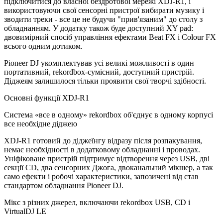
підключитися до власної бездротової мережі XDJ-R1, і
використовуючи свої сенсорні пристрої вибирати музику і
зводити треки - все це не будучи "прив'язаним" до столу з
обладнанням. У додатку також буде доступний XY pad:
двовимірний спосіб управління ефектами Beat FX і Colour FX
всього одним дотиком.
Pioneer DJ укомплектував усі великі можливості в один
портативний, rekordbox-сумісний, доступний пристрій.
Діджеям залишилося тільки проявити свої творчі здібності.
Основні функції XDJ-R1
Система «все в одному» rekordbox об'єднує в одному корпусі
все необхідне діджею
XDJ-R1 готовий до діджеїнгу відразу після розпакування,
немає необхідності в додатковому обладнанні і проводах.
Уніфіковане пристрій підтримує відтворення через USB, дві
секції CD, два сенсорних Джога, двоканальний мікшер, а так
само ефекти і робочі характеристики, запозичені від став
стандартом обладнання Pioneer DJ.
Мікс з різних джерел, включаючи rekordbox USB, CD і
VirtualDJ LE