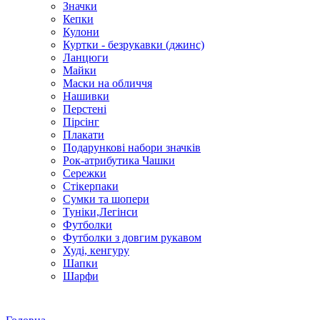
Значки
Кепки
Кулони
Куртки - безрукавки (джинс)
Ланцюги
Майки
Маски на обличчя
Нашивки
Перстені
Пірсінг
Плакати
Подарункові набори значків
Рок-атрибутика Чашки
Сережки
Стікерпаки
Сумки та шопери
Туніки,Легінси
Футболки
Футболки з довгим рукавом
Худі, кенгуру
Шапки
Шарфи