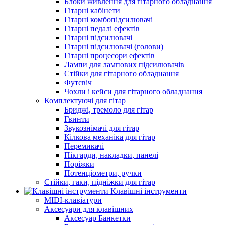
Блоки живлення для гітарного обладнання
Гітарні кабінети
Гітарні комбопідсилювачі
Гітарні педалі ефектів
Гітарні підсилювачі
Гітарні підсилювачі (голови)
Гітарні процесори ефектів
Лампи для лампових підсилювачів
Стійки для гітарного обладнання
Футсвіч
Чохли і кейси для гітарного обладнання
Комплектуючі для гітар
Бриджі, тремоло для гітар
Гвинти
Звукознімачі для гітар
Кілкова механіка для гітар
Перемикачі
Пікгарди, накладки, панелі
Поріжки
Потенціометри, ручки
Стійки, гаки, підніжки для гітар
Клавішні інструменти
MIDI-клавіатури
Аксесуари для клавішних
Аксесуар Банкетки