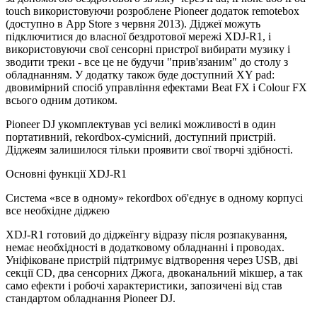
touch використовуючи розроблене Pioneer додаток remotebox
(доступно в App Store з червня 2013). Діджеї можуть
підключитися до власної бездротової мережі XDJ-R1, і
використовуючи свої сенсорні пристрої вибирати музику і
зводити треки - все це не будучи "прив'язаним" до столу з
обладнанням. У додатку також буде доступний XY pad:
двовимірний спосіб управління ефектами Beat FX і Colour FX
всього одним дотиком.
Pioneer DJ укомплектував усі великі можливості в один
портативний, rekordbox-сумісний, доступний пристрій.
Діджеям залишилося тільки проявити свої творчі здібності.
Основні функції XDJ-R1
Система «все в одному» rekordbox об'єднує в одному корпусі
все необхідне діджею
XDJ-R1 готовий до діджеїнгу відразу після розпакування,
немає необхідності в додатковому обладнанні і проводах.
Уніфіковане пристрій підтримує відтворення через USB, дві
секції CD, два сенсорних Джога, двоканальний мікшер, а так
само ефекти і робочі характеристики, запозичені від став
стандартом обладнання Pioneer DJ.