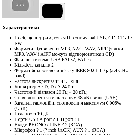
Характеристики
:
Носії, що підтримуються Накопичувачі USB, CD, CD-R /
RW
Формати відтворення MP3, AAC, WAV, AIFF (тільки
MP3, WAV і AIFF можуть відтворюватися з CD)
Файлові системи USB FAT32, FAT16
Кількість каналів 2
Формат бездротового зв'язку IEEE 802.11b / g (2.4 GHz
band)
Частота дискретизації 44.1 кГц
Конвертер A / D, D / A 24 біт
Частотний діапазон 20 Гц ~ 20 кГц
Співвідношення сигнал / шум 98 дБ і вище (USB)
Загальні гармонійні спотворення максимум 0.006%
(USB)
Head room 19 дБ
Порти USB A port ? 1, B port ? 1
Входи PHONO / LINE ? 2 (RCA)
Мікрофон ? 1 (? inch JACK) AUX ? 1 (RCA)