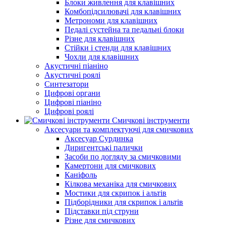
Блоки живлення для клавішних
Комбопідсилювачі для клавішних
Метрономи для клавішних
Педалі сустейна та педальні блоки
Різне для клавішних
Стійки і стенди для клавішних
Чохли для клавішних
Акустичні піаніно
Акустичні роялі
Синтезатори
Цифрові органи
Цифрові піаніно
Цифрові роялі
Смичкові інструменти
Аксесуари та комплектуючі для смичкових
Аксесуар Сурдинка
Диригентські палички
Засоби по догляду за смичковими
Камертони для смичкових
Каніфоль
Кілкова механіка для смичкових
Мостики для скрипок і альтів
Підборiдники для скрипок і альтів
Підставки під струни
Різне для смичкових