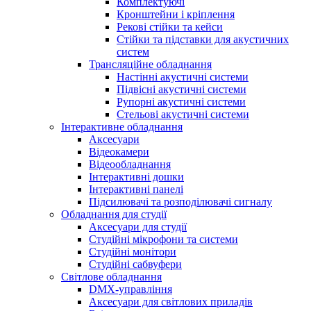
Комплектуючі
Кронштейни і кріплення
Рекові стійки та кейси
Стійки та підставки для акустичних
систем
Трансляційне обладнання
Настінні акустичні системи
Підвісні акустичні системи
Рупорні акустичні системи
Стельові акустичні системи
Інтерактивне обладнання
Аксесуари
Відеокамери
Відеообладнання
Інтерактивні дошки
Інтерактивні панелі
Підсилювачі та розподілювачі сигналу
Обладнання для студії
Аксесуари для студії
Студійні мікрофони та системи
Студійні монітори
Студійні сабвуфери
Світлове обладнання
DMX-управління
Аксесуари для світлових приладів