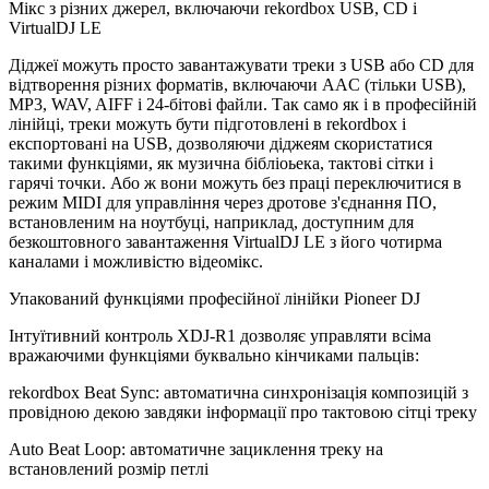
Мікс з різних джерел, включаючи rekordbox USB, CD і
VirtualDJ LE
Діджеї можуть просто завантажувати треки з USB або CD для
відтворення різних форматів, включаючи AAC (тільки USB),
MP3, WAV, AIFF і 24-бітові файли. Так само як і в професійній
лінійці, треки можуть бути підготовлені в rekordbox і
експортовані на USB, дозволяючи діджеям скористатися
такими функціями, як музична бібліоьека, тактові сітки і
гарячі точки. Або ж вони можуть без праці переключитися в
режим MIDI для управління через дротове з'єднання ПО,
встановленим на ноутбуці, наприклад, доступним для
безкоштовного завантаження VirtualDJ LE з його чотирма
каналами і можливістю відеомікс.
Упакований функціями професійної лінійки Pioneer DJ
Інтуїтивний контроль XDJ-R1 дозволяє управляти всіма
вражаючими функціями буквально кінчиками пальців:
rekordbox Beat Sync: автоматична синхронізація композицій з
провідною декою завдяки інформації про тактовою сітці треку
Auto Beat Loop: автоматичне зациклення треку на
встановлений розмір петлі