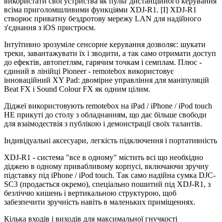
використати свої устрйства як пульт дистанційного керування
всіма приголомшливими функціями XDJ-R1. [I] XDJ-R1
створює приватну бездротову мережу LAN для надійного
з'єднання з iOS пристроєм.
Інтуїтивно зрозуміле сенсорне керування дозволяє: шукати
треки, завантажувати їх і зводити, а так само отримати доступ
до ефектів, автопетлям, гарячим точкам і семплам. Плюс -
єдиний в лінійці Pioneer - remotebox використовує
інноваційний XY Pad: двомірне управління для маніпуляцій
Beat FX і Sound Colour FX як одним цілим.
Діджеї використовують remotebox на iPad / iPhone / iPod touch
НЕ прикуті до столу з обладнанням, що дає більше свободи
для взаімодествія з публікою і демонстрації своїх талантів.
Індивідуальні аксесуари, легкість підключення і портативність
XDJ-R1 - система "все в одному" містить всі що необхідно
діджею в одному привабливому корпусі, включаючи зручну
підставку під iPhone / iPod touch. Так само надійна сумка DJC-
SC3 (продається окремо), спеціально пошитий під XDJ-R1, з
безліччю кишень і вертикальною структурою, щоб
забезпечити зручність навіть в маленьких приміщеннях.
Кілька входів і виходів для максимальної гнучкості