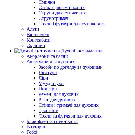
Смички
Стійки для смичкових
Струни для смичкових
Струнотримачі
Чохли і футляри для смичкових
Альти
Віолончелі
Контрабаси
Скрипки
Духові інструменти
Акордеони та баяни
Аксесуари для духових
Засоби по догляду за духовими
Лігатури
Ліри
Мундштуки
Пюпітри
Ремені для духових
Різне для духових
Стійки і тримачі для духових
Тростини
Чохли та футляри для духових
Блок-флейта і пеннівістл
Валторни
Гобої