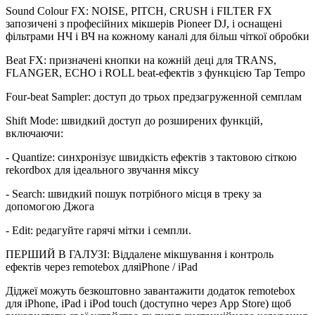
Sound Colour FX: NOISE, PITCH, CRUSH і FILTER FX
запозичені з професійних мікшерів Pioneer DJ, і оснащені
фільтрами НЧ і ВЧ на кожному каналі для більш чіткої обробки
Beat FX: призначені кнопки на кожній деці для TRANS,
FLANGER, ECHO і ROLL beat-ефектів з функцією Tap Tempo
Four-beat Sampler: доступ до трьох предзагруженной семплам
Shift Mode: швидкий доступ до розширених функцій,
включаючи:
- Quantize: синхронізує швидкість ефектів з тактовою сіткою
rekordbox для ідеального звучання міксу
- Search: швидкий пошук потрібного місця в треку за
допомогою Джога
- Edit: редагуйте гарячі мітки і семпли.
ПЕРШИЙ В ГАЛУЗІ: Віддалене мікшування і контроль
ефектів через remotebox дляiPhone / iPad
Діджеї можуть безкоштовно завантажити додаток remotebox
для iPhone, iPad і iPod touch (доступно через App Store) щоб