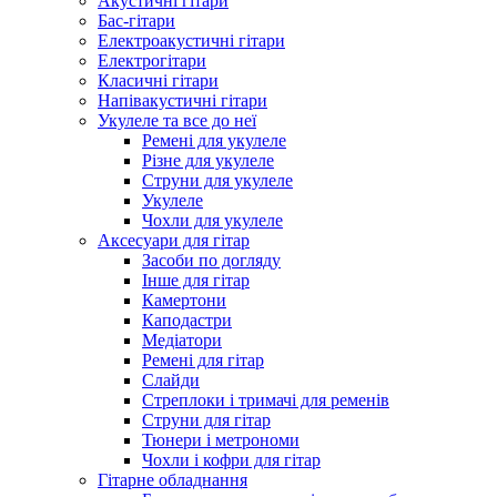
Акустичні гітари
Бас-гітари
Електроакустичні гітари
Електрогітари
Класичні гітари
Напівакустичні гітари
Укулеле та все до неї
Ремені для укулеле
Різне для укулеле
Струни для укулеле
Укулеле
Чохли для укулеле
Аксесуари для гітар
Засоби по догляду
Інше для гітар
Камертони
Каподастри
Медіатори
Ремені для гітар
Слайди
Стреплоки і тримачі для ременів
Струни для гітар
Тюнери і метрономи
Чохли і кофри для гітар
Гітарне обладнання