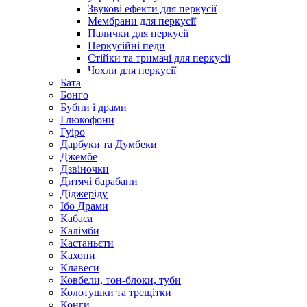
Звукові ефекти для перкусії
Мембрани для перкусії
Палички для перкусії
Перкусійні педи
Стійки та тримачі для перкусії
Чохли для перкусії
Бата
Бонго
Бубни і драми
Глюкофони
Гуіро
Дарбуки та Думбеки
Джембе
Дзвіночки
Дитячі барабани
Діджеріду
Ібо Драми
Кабаса
Калімби
Кастаньєти
Кахони
Клавеси
Ковбели, тон-блоки, туби
Колотушки та трещітки
Конги