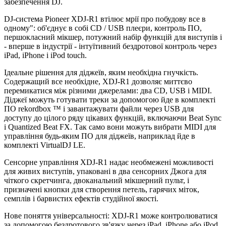
забезпечення DJ.
DJ-система Pioneer XDJ-R1 втілює мрії про побудову все в
одному": об'єднує в собі CD / USB плеєри, контроль ПО,
першокласний мікшер, потужний набір функцій для виступів і
- вперше в індустрії - інтуїтивний бездротової контроль через
iPad, iPhone і iPod touch.
Ідеальне рішення для діджеїв, яким необхідна гнучкість.
Cодержащий все необхідне, XDJ-R1 дозволяє миттєво
перемикатися між різними джерелами: два CD, USB і MIDI.
Діджеї можуть готувати треки за допомогою йде в комплекті
ПО rekordbox ™ і завантажувати файли через USB для
доступу до цілого ряду цікавих функцій, включаючи Beat Sync
і Quantized Beat FX. Так само вони можуть вибрати MIDI для
управління будь-яким ПО для діджеїв, наприклад йде в
комплекті VirtualDJ LE.
Сенсорне управління XDJ-R1 надає необмежені можливості
для живих виступів, упаковані в два сенсорних Джога для
чіткого скретчинга, двоканальний мікшерний пульт, і
призначені кнопки для створення петель, гарячих міток,
семплів і барвистих ефектів студійної якості.
Нове поняття універсальності: XDJ-R1 може контролюватися
за допомогою бездротового зв'язку через iPad, iPhone або iPod