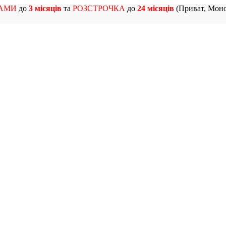
АМИ
до
3 місяців
та
РОЗСТРОЧКА
до
24 місяців
(Приват, Моно