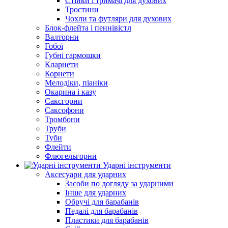
Стійки і тримачі для духових
Тростини
Чохли та футляри для духових
Блок-флейта і пеннівістл
Валторни
Гобої
Губні гармошки
Кларнети
Корнети
Мелодіки, піаніки
Окарина і казу
Саксгорни
Саксофони
Тромбони
Труби
Туби
Флейти
Флюгельгорни
Ударні інструменти
Аксесуари для ударних
Засоби по догляду за ударними
Інше для ударних
Обручі для барабанів
Педалі для барабанів
Пластики для барабанів