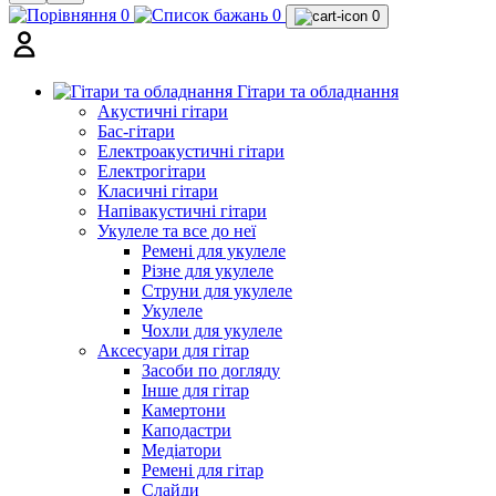
0
0
0
Гітари та обладнання
Акустичні гітари
Бас-гітари
Електроакустичні гітари
Електрогітари
Класичні гітари
Напівакустичні гітари
Укулеле та все до неї
Ремені для укулеле
Різне для укулеле
Струни для укулеле
Укулеле
Чохли для укулеле
Аксесуари для гітар
Засоби по догляду
Інше для гітар
Камертони
Каподастри
Медіатори
Ремені для гітар
Слайди