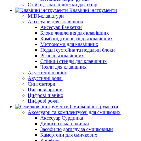
Стійки, гаки, підніжки для гітар
Клавішні інструменти
MIDI-клавіатури
Аксесуари для клавішних
Аксесуар Банкетки
Блоки живлення для клавішних
Комбопідсилювачі для клавішних
Метрономи для клавішних
Педалі сустейна та педальні блоки
Різне для клавішних
Стійки і стенди для клавішних
Чохли для клавішних
Акустичні піаніно
Акустичні роялі
Синтезатори
Цифрові органи
Цифрові піаніно
Цифрові роялі
Смичкові інструменти
Аксесуари та комплектуючі для смичкових
Аксесуар Сурдинка
Диригентські палички
Засоби по догляду за смичковими
Камертони для смичкових
Каніфоль