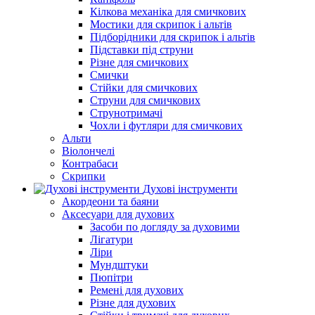
Кілкова механіка для смичкових
Мостики для скрипок і альтів
Підборiдники для скрипок і альтів
Підставки під струни
Різне для смичкових
Смички
Стійки для смичкових
Струни для смичкових
Струнотримачі
Чохли і футляри для смичкових
Альти
Віолончелі
Контрабаси
Скрипки
Духові інструменти
Акордеони та баяни
Аксесуари для духових
Засоби по догляду за духовими
Лігатури
Ліри
Мундштуки
Пюпітри
Ремені для духових
Різне для духових