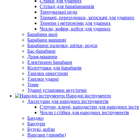
Стійки для ударних
Стільці для барабанщиків
Тренувальні педи
Тримачі, перехідники, затискачі для ударних
Тюнери і метрономи для ударних
Чохли, кофри, кейси для ударних
Барабани малі
Барабани маршові
Барабанні палички, щітки, родси
Бас-барабани
Драм-машини
Електронні барабани
Колотушки для барабанів
Тарілки оркестрові
Тарілки ударні
Томи
Ударні установки акустичні
Народні інструменти
Аксесуари для народних інструментів
Струни, ключі, каподастри для народних інст
Чохли і стійки для народних інструментів
Банджо
Бандури
Бузукі, кобзи
Варгани (дримби)