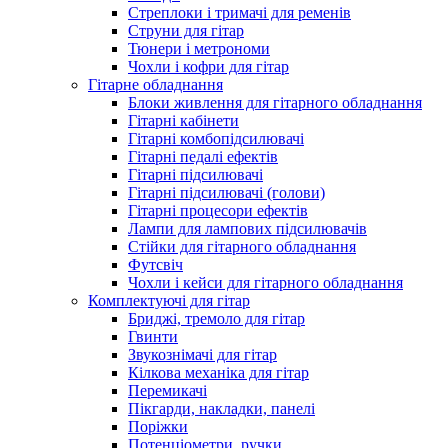
Стреплоки і тримачі для ременів
Струни для гітар
Тюнери і метрономи
Чохли і кофри для гітар
Гітарне обладнання
Блоки живлення для гітарного обладнання
Гітарні кабінети
Гітарні комбопідсилювачі
Гітарні педалі ефектів
Гітарні підсилювачі
Гітарні підсилювачі (голови)
Гітарні процесори ефектів
Лампи для лампових підсилювачів
Стійки для гітарного обладнання
Футсвіч
Чохли і кейси для гітарного обладнання
Комплектуючі для гітар
Бриджі, тремоло для гітар
Гвинти
Звукознімачі для гітар
Кілкова механіка для гітар
Перемикачі
Пікгарди, накладки, панелі
Поріжки
Потенціометри, ручки