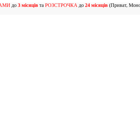
АМИ
до
3 місяців
та
РОЗСТРОЧКА
до
24 місяців
(Приват, Моно