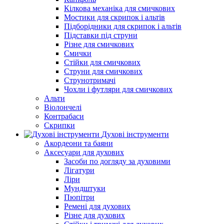
Кілкова механіка для смичкових
Мостики для скрипок і альтів
Підборiдники для скрипок і альтів
Підставки під струни
Різне для смичкових
Смички
Стійки для смичкових
Струни для смичкових
Струнотримачі
Чохли і футляри для смичкових
Альти
Віолончелі
Контрабаси
Скрипки
Духові інструменти
Акордеони та баяни
Аксесуари для духових
Засоби по догляду за духовими
Лігатури
Ліри
Мундштуки
Пюпітри
Ремені для духових
Різне для духових