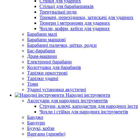
Стійки для ударних
Стільці для барабанщиків
Тренувальні педи
Тримачі, перехідники, затискачі для ударних
Тюнери і метрономи для ударних
Чохли, кофри, кейси для ударних
Барабани малі
Барабани маршові
Барабанні палички, щітки, родси
Бас-барабани
Драм-машини
Електронні барабани
Колотушки для барабанів
Тарілки оркестрові
Тарілки ударні
Томи
Ударні установки акустичні
Народні інструменти
Аксесуари для народних інструментів
Струни, ключі, каподастри для народних інст
Чохли і стійки для народних інструментів
Банджо
Бандури
Бузукі, кобзи
Варгани (дримби)