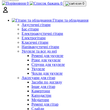
0
0
0
Гітари та обладнання
Акустичні гітари
Бас-гітари
Електроакустичні гітари
Електрогітари
Класичні гітари
Напівакустичні гітари
Укулеле та все до неї
Ремені для укулеле
Різне для укулеле
Струни для укулеле
Укулеле
Чохли для укулеле
Аксесуари для гітар
Засоби по догляду
Інше для гітар
Камертони
Каподастри
Медіатори
Ремені для гітар
Слайди