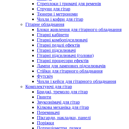
Стреплоки і тримачі для ременів
Струни для гітар
Тюнери і метрономи
Чохли і кофри для гітар
Гітарне обладнання
Блоки живлення для гітарного обладнання
Гітарні кабінети
Гітарні комбопідсилювачі
Гітарні педалі ефектів
Гітарні підсилювачі
Гітарні підсилювачі (голови)
Гітарні процесори ефектів
Лампи для лампових підсилювачів
Стійки для гітарного обладнання
Футсвіч
Чохли і кейси для гітарного обладнання
Комплектуючі для гітар
Бриджі, тремоло для гітар
Гвинти
Звукознімачі для гітар
Кілкова механіка для гітар
Перемикачі
Пікгарди, накладки, панелі
Поріжки
Потенціометри, ручки