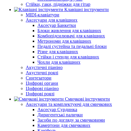
Стійки, гаки, підніжки для гітар
Клавішні інструменти
MIDI-клавіатури
Аксесуари для клавішних
Аксесуар Банкетки
Блоки живлення для клавішних
Комбопідсилювачі для клавішних
Метрономи для клавішних
Педалі сустейна та педальні блоки
Різне для клавішних
Стійки і стенди для клавішних
Чохли для клавішних
Акустичні піаніно
Акустичні роялі
Синтезатори
Цифрові органи
Цифрові піаніно
Цифрові роялі
Смичкові інструменти
Аксесуари та комплектуючі для смичкових
Аксесуар Сурдинка
Диригентські палички
Засоби по догляду за смичковими
Камертони для смичкових
Каніфоль