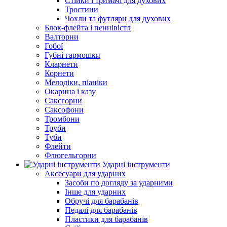
Стійки і тримачі для духових
Тростини
Чохли та футляри для духових
Блок-флейта і пеннівістл
Валторни
Гобої
Губні гармошки
Кларнети
Корнети
Мелодіки, піаніки
Окарина і казу
Саксгорни
Саксофони
Тромбони
Труби
Туби
Флейти
Флюгельгорни
Ударні інструменти
Аксесуари для ударних
Засоби по догляду за ударними
Інше для ударних
Обручі для барабанів
Педалі для барабанів
Пластики для барабанів