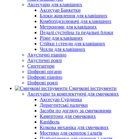
Аксесуари для клавішних
Аксесуар Банкетки
Блоки живлення для клавішних
Комбопідсилювачі для клавішних
Метрономи для клавішних
Педалі сустейна та педальні блоки
Різне для клавішних
Стійки і стенди для клавішних
Чохли для клавішних
Акустичні піаніно
Акустичні роялі
Синтезатори
Цифрові органи
Цифрові піаніно
Цифрові роялі
Смичкові інструменти
Аксесуари та комплектуючі для смичкових
Аксесуар Сурдинка
Диригентські палички
Засоби по догляду за смичковими
Камертони для смичкових
Каніфоль
Кілкова механіка для смичкових
Мостики для скрипок і альтів
Підборiдники для скрипок і альтів