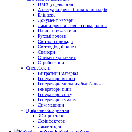
DMX-управління
Аксесуари для світлових приладів
Бліндера
Документ-камери
Лампи для світлового обладнання
Пари і прожектори
Рухомі голови
Світлові прилади
Світлодіодні панелі
Сканери
Стійки і кріплення
Стробоскопи
Спецефекти
Витратний матеріал
Генератори вогню
Генератори мильних бульбашок
Генератори піни
Генератори снігу
Генератори туману
Дим машини
Цифрове обладнання
3D-принтери
Дезінфектори
Ламінатори
Кабелі та роз'єми