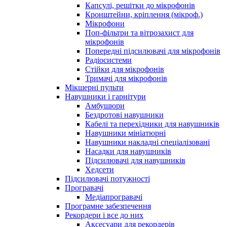
Капсулі, решітки до мікрофонів
Кронштейни, кріплення (мікроф.)
Мікрофони
Поп-фільтри та вітрозахист для
мікрофонів
Попередні підсилювачі для мікрофонів
Радіосистеми
Стійки для мікрофонів
Тримачі для мікрофонів
Мікшерні пульти
Навушники і гарнітури
Амбушюри
Бездротові навушники
Кабелі та перехідники для навушників
Навушники мініатюрні
Навушники накладні спеціалізовані
Насадки для навушників
Підсилювачі для навушників
Хедсети
Підсилювачі потужності
Програвачі
Медіапрогравачі
Програмне забезпечення
Рекордери і все до них
Аксесуари для рекордерів