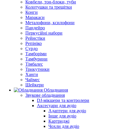
Ковбели, тон-блоки, туби
Колотушки та трещітки
Конги
Маракаси
Металофони, ксилофони
Пандейро
Перкусійні набори
Рейнстіки
Репініко
Сурдо
Тамборіми
Тамбурини
Тімбалес
Трикутники
Ханги
Чаймес
Шейкери
Обладнання
Звукове обладнання
DJ-мікшери та контролери
Аксесуари для аудіо
Адаптери для аудіо
Інше для аудіо
Картриджі
Чохли для аудіо