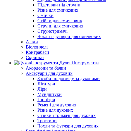
Підставки під струни
Різне для смичкових
Смички
Стійки для смичкових
Струни для смичкових
Струнотримачі
Чохли і футляри для смичкових
Альти
Віолончелі
Контрабаси
Скрипки
Духові інструменти
Акордеони та баяни
Аксесуари для духових
Засоби по догляду за духовими
Лігатури
Ліри
Мундштуки
Пюпітри
Ремені для духових
Різне для духових
Стійки і тримачі для духових
Тростини
Чохли та футляри для духових