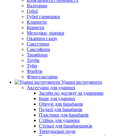
Блок-флейта і пеннівістл
Валторни
Гобої
Губні гармошки
Кларнети
Корнети
Мелодіки, піаніки
Окарина і казу
Саксгорни
Саксофони
Тромбони
Труби
Туби
Флейти
Флюгельгорни
Ударні інструменти
Аксесуари для ударних
Засоби по догляду за ударними
Інше для ударних
Обручі для барабанів
Педалі для барабанів
Пластики для барабанів
Стійки для ударних
Стільці для барабанщиків
Тренувальні педи