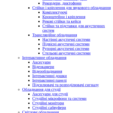
Рекордери, диктофони
Стійки і кріплення для звукового обладнання
Комплектуючі
Кронштейни і кріплення
Рекові стійки та кейси
Стійки та підставки для акустичних
систем
Трансляційне обладнання
Настінні акустичні системи
Підвісні акустичні системи
Рупорні акустичні системи
Стельові акустичні системи
Інтерактивне обладнання
Аксесуари
Відеокамери
Відеообладнання
Інтерактивні дошки
Інтерактивні панелі
Підсилювачі та розподілювачі сигналу
Обладнання для студії
Аксесуари для студії
Студійні мікрофони та системи
Студійні монітори
Студійні сабвуфери
Світлове обладнання