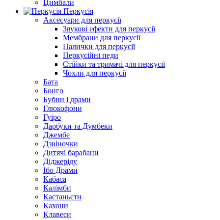
Цимбали
Перкусія
Аксесуари для перкусії
Звукові ефекти для перкусії
Мембрани для перкусії
Палички для перкусії
Перкусійні педи
Стійки та тримачі для перкусії
Чохли для перкусії
Бата
Бонго
Бубни і драми
Глюкофони
Гуіро
Дарбуки та Думбеки
Джембе
Дзвіночки
Дитячі барабани
Діджеріду
Ібо Драми
Кабаса
Калімби
Кастаньєти
Кахони
Клавеси