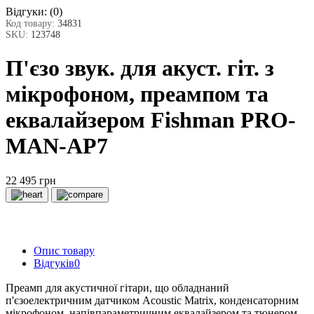
Відгуки:
(0)
Код товару:
34831
SKU:
123748
П'єзо звук. для акуст. гіт. з
мікрофоном, преампом та
еквалайзером Fishman PRO-
MAN-AP7
22 495 грн
Опис товару
Відгуків
0
Преамп для акустичної гітари, що обладнаний
п'єзоелектричним датчиком Acoustic Matrix, конденсаторним
мікрофоном, напівпараметричним еквалайзером та тюнером.