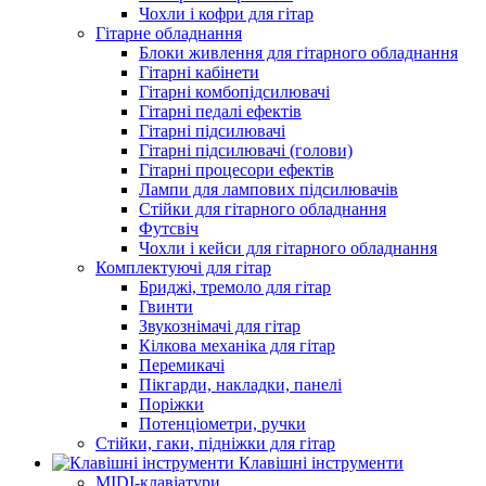
Чохли і кофри для гітар
Гітарне обладнання
Блоки живлення для гітарного обладнання
Гітарні кабінети
Гітарні комбопідсилювачі
Гітарні педалі ефектів
Гітарні підсилювачі
Гітарні підсилювачі (голови)
Гітарні процесори ефектів
Лампи для лампових підсилювачів
Стійки для гітарного обладнання
Футсвіч
Чохли і кейси для гітарного обладнання
Комплектуючі для гітар
Бриджі, тремоло для гітар
Гвинти
Звукознімачі для гітар
Кілкова механіка для гітар
Перемикачі
Пікгарди, накладки, панелі
Поріжки
Потенціометри, ручки
Стійки, гаки, підніжки для гітар
Клавішні інструменти
MIDI-клавіатури