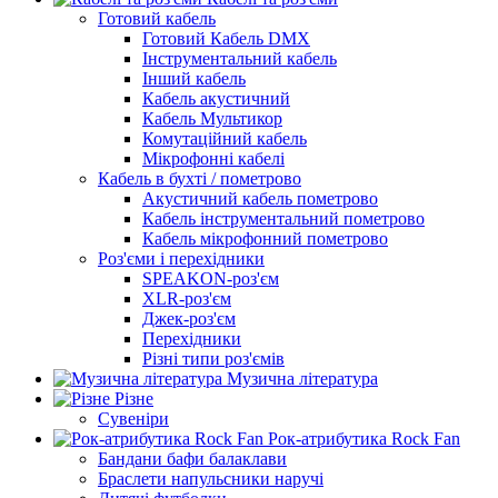
Готовий кабель
Готовий Кабель DMX
Інструментальний кабель
Інший кабель
Кабель акустичний
Кабель Мультикор
Комутаційний кабель
Мікрофонні кабелі
Кабель в бухті / пометрово
Акустичний кабель пометрово
Кабель інструментальний пометрово
Кабель мікрофонний пометрово
Роз'єми і перехідники
SPEAKON-роз'єм
XLR-роз'єм
Джек-роз'єм
Перехідники
Різні типи роз'ємів
Музична література
Різне
Сувеніри
Рок-атрибутика Rock Fan
Бандани бафи балаклави
Браслети напульсники наручі