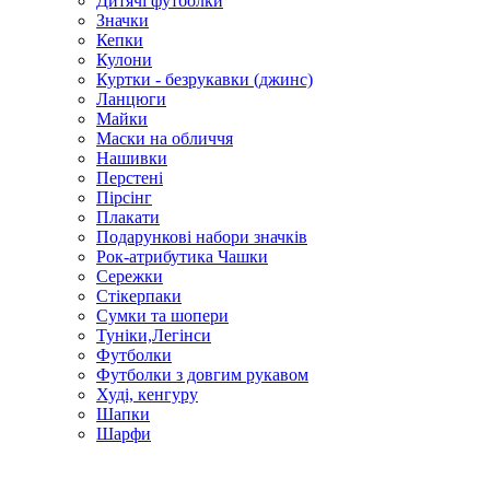
Дитячі футболки
Значки
Кепки
Кулони
Куртки - безрукавки (джинс)
Ланцюги
Майки
Маски на обличчя
Нашивки
Перстені
Пірсінг
Плакати
Подарункові набори значків
Рок-атрибутика Чашки
Сережки
Стікерпаки
Сумки та шопери
Туніки,Легінси
Футболки
Футболки з довгим рукавом
Худі, кенгуру
Шапки
Шарфи