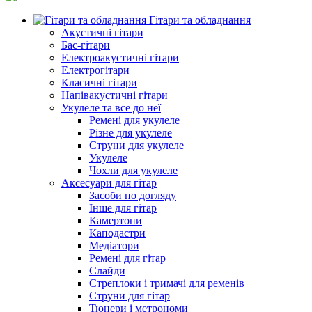
Гітари та обладнання
Акустичні гітари
Бас-гітари
Електроакустичні гітари
Електрогітари
Класичні гітари
Напівакустичні гітари
Укулеле та все до неї
Ремені для укулеле
Різне для укулеле
Струни для укулеле
Укулеле
Чохли для укулеле
Аксесуари для гітар
Засоби по догляду
Інше для гітар
Камертони
Каподастри
Медіатори
Ремені для гітар
Слайди
Стреплоки і тримачі для ременів
Струни для гітар
Тюнери і метрономи