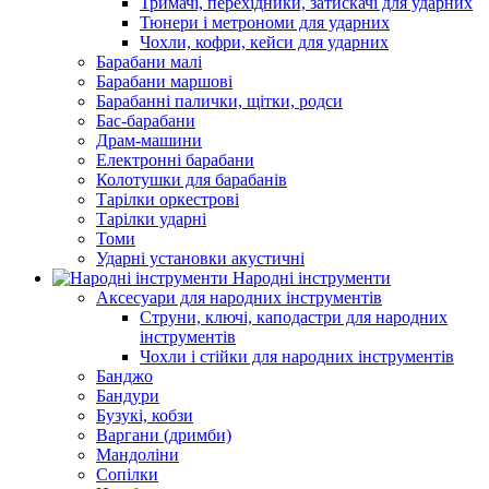
Тримачі, перехідники, затискачі для ударних
Тюнери і метрономи для ударних
Чохли, кофри, кейси для ударних
Барабани малі
Барабани маршові
Барабанні палички, щітки, родси
Бас-барабани
Драм-машини
Електронні барабани
Колотушки для барабанів
Тарілки оркестрові
Тарілки ударні
Томи
Ударні установки акустичні
Народні інструменти
Аксесуари для народних інструментів
Струни, ключі, каподастри для народних
інструментів
Чохли і стійки для народних інструментів
Банджо
Бандури
Бузукі, кобзи
Варгани (дримби)
Мандоліни
Сопілки