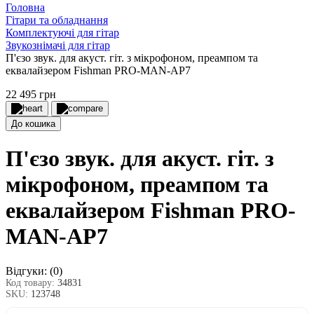
Головна
Гітари та обладнання
Комплектуючі для гітар
Звукознімачі для гітар
П'єзо звук. для акуст. гіт. з мікрофоном, преампом та
еквалайзером Fishman PRO-MAN-AP7
22 495 грн
До кошика
П'єзо звук. для акуст. гіт. з
мікрофоном, преампом та
еквалайзером Fishman PRO-
MAN-AP7
Відгуки:
(0)
Код товару:
34831
SKU:
123748