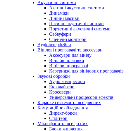
Акустичні системи
Активні акустичні системи
Динаміки
Лінійні масиви
Пасивні акустичні системи
Портативні акустичні системи
Сабвуфери
Сценічні монітори
Аудіоінтерфейси
Вінілові програвачі та аксесуари
Аксесуари для вінілу
Вінілові платівки
Вінілові програвачі
Картриджі для вінілових програвачів
Звукові обробки
Аудіо компресори
Еквалайзери
Кросовери
Універсальні процесори ефектів
Караоке системи та все для них
Комутаційне обладнання
Директ-бокси
Сплітери
Мікрофони та все до них
Блоки живлення