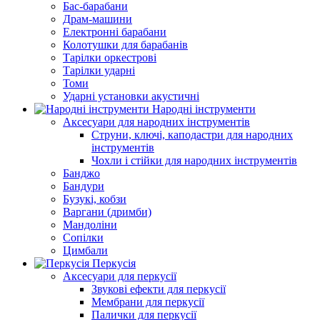
Бас-барабани
Драм-машини
Електронні барабани
Колотушки для барабанів
Тарілки оркестрові
Тарілки ударні
Томи
Ударні установки акустичні
Народні інструменти
Аксесуари для народних інструментів
Струни, ключі, каподастри для народних
інструментів
Чохли і стійки для народних інструментів
Банджо
Бандури
Бузукі, кобзи
Варгани (дримби)
Мандоліни
Сопілки
Цимбали
Перкусія
Аксесуари для перкусії
Звукові ефекти для перкусії
Мембрани для перкусії
Палички для перкусії