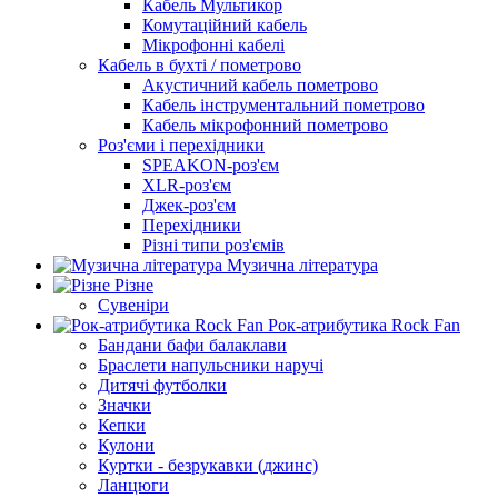
Кабель Мультикор
Комутаційний кабель
Мікрофонні кабелі
Кабель в бухті / пометрово
Акустичний кабель пометрово
Кабель інструментальний пометрово
Кабель мікрофонний пометрово
Роз'єми і перехідники
SPEAKON-роз'єм
XLR-роз'єм
Джек-роз'єм
Перехідники
Різні типи роз'ємів
Музична література
Різне
Сувеніри
Рок-атрибутика Rock Fan
Бандани бафи балаклави
Браслети напульсники наручі
Дитячі футболки
Значки
Кепки
Кулони
Куртки - безрукавки (джинс)
Ланцюги