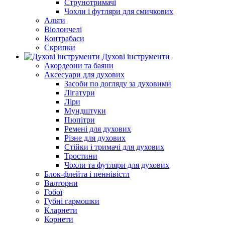
Струнотримачі
Чохли і футляри для смичкових
Альти
Віолончелі
Контрабаси
Скрипки
Духові інструменти
Акордеони та баяни
Аксесуари для духових
Засоби по догляду за духовими
Лігатури
Ліри
Мундштуки
Пюпітри
Ремені для духових
Різне для духових
Стійки і тримачі для духових
Тростини
Чохли та футляри для духових
Блок-флейта і пеннівістл
Валторни
Гобої
Губні гармошки
Кларнети
Корнети