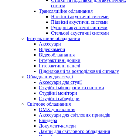
Стійки та підставки для акустичних
систем
Трансляційне обладнання
Настінні акустичні системи
Підвісні акустичні системи
Рупорні акустичні системи
Стельові акустичні системи
Інтерактивне обладнання
Аксесуари
Відеокамери
Відеообладнання
Інтерактивні дошки
Інтерактивні панелі
Підсилювачі та розподілювачі сигналу
Обладнання для студії
Аксесуари для студії
Студійні мікрофони та системи
Студійні монітори
Студійні сабвуфери
Світлове обладнання
DMX-управління
Аксесуари для світлових приладів
Бліндера
Документ-камери
Лампи для світлового обладнання