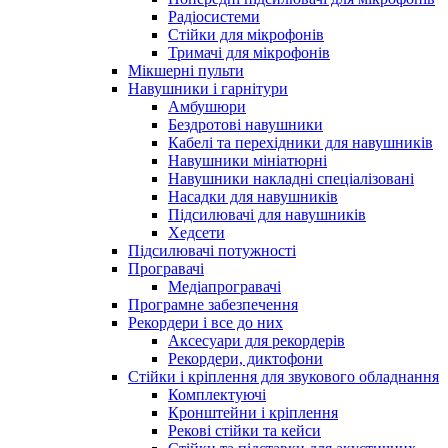
Радіосистеми
Стійки для мікрофонів
Тримачі для мікрофонів
Мікшерні пульти
Навушники і гарнітури
Амбушюри
Бездротові навушники
Кабелі та перехідники для навушників
Навушники мініатюрні
Навушники накладні спеціалізовані
Насадки для навушників
Підсилювачі для навушників
Хедсети
Підсилювачі потужності
Програвачі
Медіапрогравачі
Програмне забезпечення
Рекордери і все до них
Аксесуари для рекордерів
Рекордери, диктофони
Стійки і кріплення для звукового обладнання
Комплектуючі
Кронштейни і кріплення
Рекові стійки та кейси