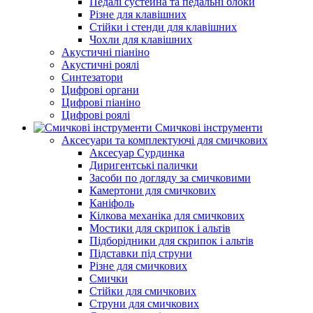
Педалі сустейна та педальні блоки
Різне для клавішних
Стійки і стенди для клавішних
Чохли для клавішних
Акустичні піаніно
Акустичні роялі
Синтезатори
Цифрові органи
Цифрові піаніно
Цифрові роялі
Смичкові інструменти
Аксесуари та комплектуючі для смичкових
Аксесуар Сурдинка
Диригентські палички
Засоби по догляду за смичковими
Камертони для смичкових
Каніфоль
Кілкова механіка для смичкових
Мостики для скрипок і альтів
Підборiдники для скрипок і альтів
Підставки під струни
Різне для смичкових
Смички
Стійки для смичкових
Струни для смичкових