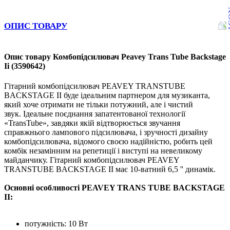
ОПИС ТОВАРУ
Опис товару Комбопідсилювач Peavey Trans Tube Backstage
Ii (3590642)
Гітарний комбопідсилювач PEAVEY TRANSTUBE
BACKSTAGE II буде ідеальним партнером для музиканта,
який хоче отримати не тільки потужний, але і чистий
звук.
Ідеальне поєднання запатентованої технології
«TransTube», завдяки якій відтворюється звучання
справжнього лампового підсилювача, і зручності дизайну
комбопідсилювача, відомого своєю надійністю, робить цей
комбік незамінним на репетиції і виступі на невеликому
майданчику.
Гітарний комбопідсилювач PEAVEY
TRANSTUBE BACKSTAGE II має 10-ватний 6,5 '' динамік.
Основні особливості PEAVEY TRANS TUBE BACKSTAGE
II:
потужність: 10 Вт