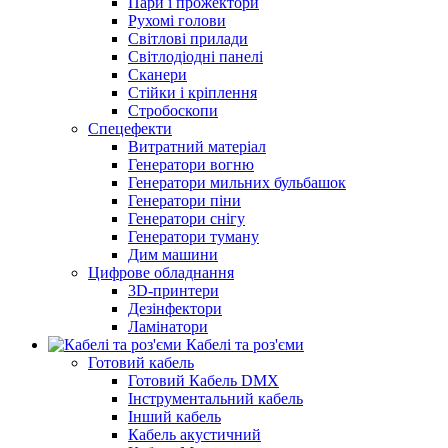
Пари і прожектори
Рухомі голови
Світлові прилади
Світлодіодні панелі
Сканери
Стійки і кріплення
Стробоскопи
Спецефекти
Витратний матеріал
Генератори вогню
Генератори мильних бульбашок
Генератори піни
Генератори снігу
Генератори туману
Дим машини
Цифрове обладнання
3D-принтери
Дезінфектори
Ламінатори
Кабелі та роз'єми
Готовий кабель
Готовий Кабель DMX
Інструментальний кабель
Інший кабель
Кабель акустичний