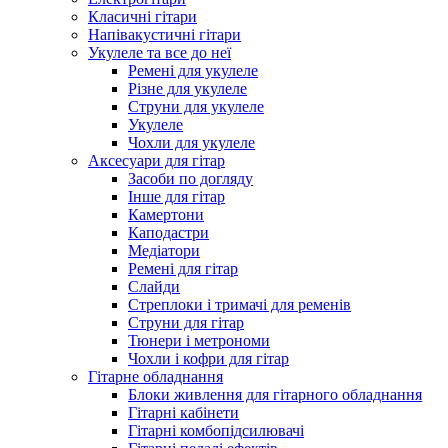
Класичні гітари
Напівакустичні гітари
Укулеле та все до неї
Ремені для укулеле
Різне для укулеле
Струни для укулеле
Укулеле
Чохли для укулеле
Аксесуари для гітар
Засоби по догляду
Інше для гітар
Камертони
Каподастри
Медіатори
Ремені для гітар
Слайди
Стреплоки і тримачі для ременів
Струни для гітар
Тюнери і метрономи
Чохли і кофри для гітар
Гітарне обладнання
Блоки живлення для гітарного обладнання
Гітарні кабінети
Гітарні комбопідсилювачі