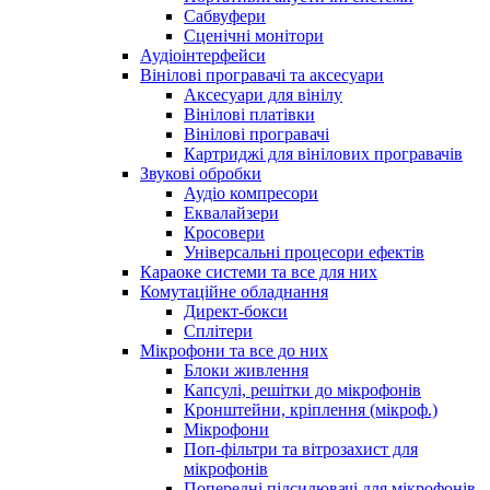
Сабвуфери
Сценічні монітори
Аудіоінтерфейси
Вінілові програвачі та аксесуари
Аксесуари для вінілу
Вінілові платівки
Вінілові програвачі
Картриджі для вінілових програвачів
Звукові обробки
Аудіо компресори
Еквалайзери
Кросовери
Універсальні процесори ефектів
Караоке системи та все для них
Комутаційне обладнання
Директ-бокси
Сплітери
Мікрофони та все до них
Блоки живлення
Капсулі, решітки до мікрофонів
Кронштейни, кріплення (мікроф.)
Мікрофони
Поп-фільтри та вітрозахист для
мікрофонів
Попередні підсилювачі для мікрофонів