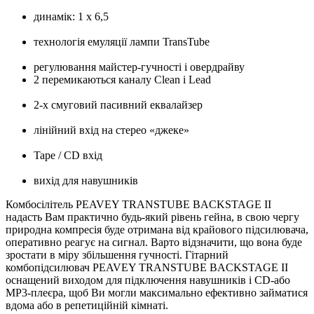
динамік: 1 х 6,5
технологія емуляції лампи TransTube
регулювання майстер-гучності і овердрайву
2 перемикаються каналу Clean і Lead
2-х смуговий пасивний еквалайзер
лінійний вхід на стерео «джеке»
Tape / CD вхід
вихід для навушників
Комбосілітель PEAVEY TRANSTUBE BACKSTAGE II
надасть Вам практично будь-який рівень гейна, в свою чергу
природна компресія буде отримана від крайового підсилювача,
оперативно реагує на сигнал.
Варто відзначити, що вона буде
зростати в міру збільшення гучності.
Гітарний
комбопідсилювач PEAVEY TRANSTUBE BACKSTAGE II
оснащений виходом для підключення навушників і CD-або
MP3-плеєра, щоб Ви могли максимально ефективно займатися
вдома або в репетиційній кімнаті.