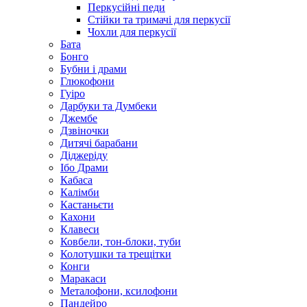
Перкусійні педи
Стійки та тримачі для перкусії
Чохли для перкусії
Бата
Бонго
Бубни і драми
Глюкофони
Гуіро
Дарбуки та Думбеки
Джембе
Дзвіночки
Дитячі барабани
Діджеріду
Ібо Драми
Кабаса
Калімби
Кастаньєти
Кахони
Клавеси
Ковбели, тон-блоки, туби
Колотушки та трещітки
Конги
Маракаси
Металофони, ксилофони
Пандейро