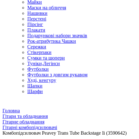
Майки
Маски на обличчя
Нашивки
Перстені
Пірсінг
Плакати
Подарункові набори значків
Рок-атрибутика Чашки
Сережки
Стікерпаки
Сумки та шопери
Туніки,Легінси
Футболки
Футболки з довгим рукавом
Худі, кенгуру
Шапки
Шарфи
Головна
Гітари та обладнання
Гітарне обладнання
Гітарні комбопідсилювачі
Комбопідсилювач Peavey Trans Tube Backstage Ii (3590642)