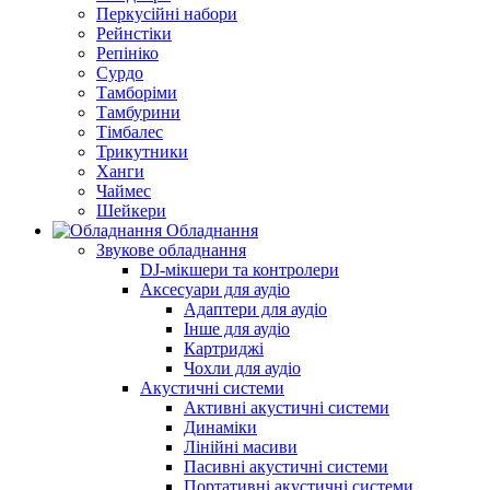
Перкусійні набори
Рейнстіки
Репініко
Сурдо
Тамборіми
Тамбурини
Тімбалес
Трикутники
Ханги
Чаймес
Шейкери
Обладнання
Звукове обладнання
DJ-мікшери та контролери
Аксесуари для аудіо
Адаптери для аудіо
Інше для аудіо
Картриджі
Чохли для аудіо
Акустичні системи
Активні акустичні системи
Динаміки
Лінійні масиви
Пасивні акустичні системи
Портативні акустичні системи