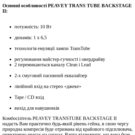
Основні особливості PEAVEY TRANS TUBE BACKSTAGE
II:
потужність: 10 Вт
динамік: 1 х 6,5
технологія емуляції лампи TransTube
регулювання майстер-гучності і овердрайву
2 перемикаються каналу Clean і Lead
2-х смуговий пасивний еквалайзер
лінійний вхід на стерео «джеке»
Tape / CD вхід
вихід для навушників
Комбосілітель PEAVEY TRANSTUBE BACKSTAGE II
надасть Вам практично будь-який рівень гейна, в свою чергу
природна компресія буде отримана від крайового підсилювача,
оперативно реагує на сигнал.
Варто відзначити, що вона буде