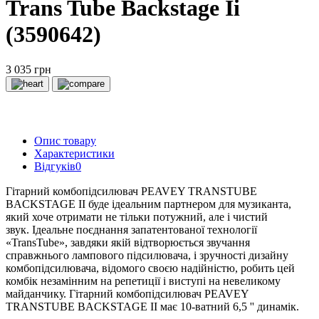
Trans Tube Backstage Ii
(3590642)
3 035 грн
Опис товару
Характеристики
Відгуків
0
Гітарний комбопідсилювач PEAVEY TRANSTUBE
BACKSTAGE II буде ідеальним партнером для музиканта,
який хоче отримати не тільки потужний, але і чистий
звук.
Ідеальне поєднання запатентованої технології
«TransTube», завдяки якій відтворюється звучання
справжнього лампового підсилювача, і зручності дизайну
комбопідсилювача, відомого своєю надійністю, робить цей
комбік незамінним на репетиції і виступі на невеликому
майданчику.
Гітарний комбопідсилювач PEAVEY
TRANSTUBE BACKSTAGE II має 10-ватний 6,5 '' динамік.