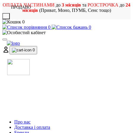
ОПЛАТА ЧАСТИНАМИ
до
3 місяців
та
РОЗСТРОЧКА
до
24
ПРОДАНО
місяців
(Приват, Моно, ПУМБ, Сенс тощо)
X
0
0
0
0
МАГАЗИН
МУЗИЧНИХ ІНСТРУМЕНТІВ
ТА РОК АТРИБУТИКИ
Про нас
Доставка і оплата
Бренди