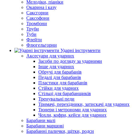
Мелодіки, піаніки
Окарина і казу
Саксгорни
Саксофони
Тромбони
Труби
Туби
Флейти
Флюгельгорни
Ударні інструменти
Аксесуари для ударних
Засоби по догляду за ударними
Інше для ударних
Обручі для барабанів
Педалі для барабанів
Пластики для барабанів
Стійки для ударних
Стільці для барабанщиків
Тренувальні педи
Тримачі, перехідники, затискачі для ударних
Тюнери і метрономи для ударних
Чохли, кофри, кейси для ударних
Барабани малі
Барабани маршові
Барабанні палички, щітки, родси