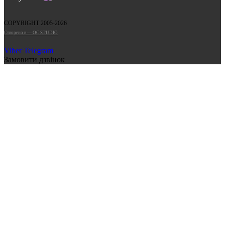
COPYRIGHT 2005-2026
Cтворено в — OC STUDIO
Viber
Telegram
Замовити дзвінок