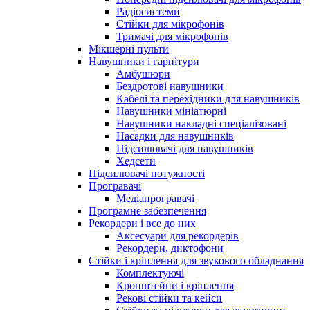
Радіосистеми
Стійки для мікрофонів
Тримачі для мікрофонів
Мікшерні пульти
Навушники і гарнітури
Амбушюри
Бездротові навушники
Кабелі та перехідники для навушників
Навушники мініатюрні
Навушники накладні спеціалізовані
Насадки для навушників
Підсилювачі для навушників
Хедсети
Підсилювачі потужності
Програвачі
Медіапрогравачі
Програмне забезпечення
Рекордери і все до них
Аксесуари для рекордерів
Рекордери, диктофони
Стійки і кріплення для звукового обладнання
Комплектуючі
Кронштейни і кріплення
Рекові стійки та кейси