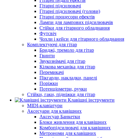
Гітарні педалі ефектів
Гітарні підсилювачі
Гітарні підсилювачі (голови)
Гітарні процесори ефектів
Лампи для лампових підсилювачів
Стійки для гітарного обладнання
Футсвіч
Чохли і кейси для гітарного обладнання
Комплектуючі для гітар
Бриджі, тремоло для гітар
Гвинти
Звукознімачі для гітар
Кілкова механіка для гітар
Перемикачі
Пікгарди, накладки, панелі
Поріжки
Потенціометри, ручки
Стійки, гаки, підніжки для гітар
Клавішні інструменти
MIDI-клавіатури
Аксесуари для клавішних
Аксесуар Банкетки
Блоки живлення для клавішних
Комбопідсилювачі для клавішних
Метрономи для клавішних