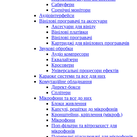
Сабвуфери
Сценічні монітори
Аудіоінтерфейси
Вінілові програвачі та аксесуари
Аксесуари для вінілу
Вінілові платівки
Вінілові програвачі
Картриджі для вінілових програвачів
Звукові обробки
Аудіо компресори
Еквалайзери
Кросовери
Універсальні процесори ефектів
Караоке системи та все для них
Комутаційне обладнання
Директ-бокси
Сплітери
Мікрофони та все до них
Блоки живлення
Капсулі, решітки до мікрофонів
Кронштейни, кріплення (мікроф.)
Мікрофони
Поп-фільтри та вітрозахист для
мікрофонів
Попередні підсилювачі для мікрофонів