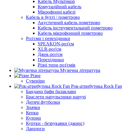
Кабель Мультикор
Комутаційний кабель
Мікрофонні кабелі
Кабель в бухті / пометрово
Акустичний кабель пометрово
Кабель інструментальний пометрово
Кабель мікрофонний пометрово
Роз'єми і перехідники
SPEAKON-роз'єм
XLR-роз'єм
Джек-роз'єм
Перехідники
Різні типи роз'ємів
Музична література
Різне
Сувеніри
Рок-атрибутика Rock Fan
Бандани бафи балаклави
Браслети напульсники наручі
Дитячі футболки
Значки
Кепки
Кулони
Куртки - безрукавки (джинс)
Ланцюги