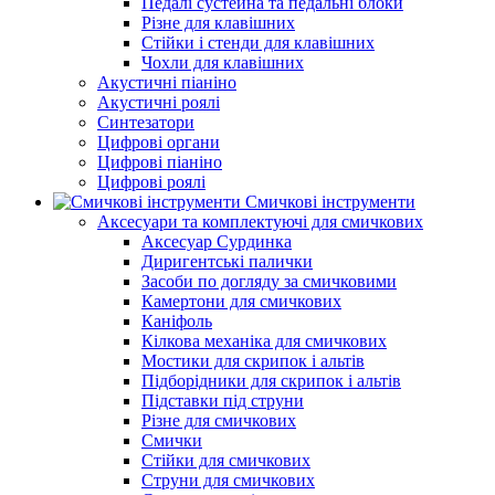
Педалі сустейна та педальні блоки
Різне для клавішних
Стійки і стенди для клавішних
Чохли для клавішних
Акустичні піаніно
Акустичні роялі
Синтезатори
Цифрові органи
Цифрові піаніно
Цифрові роялі
Смичкові інструменти
Аксесуари та комплектуючі для смичкових
Аксесуар Сурдинка
Диригентські палички
Засоби по догляду за смичковими
Камертони для смичкових
Каніфоль
Кілкова механіка для смичкових
Мостики для скрипок і альтів
Підборiдники для скрипок і альтів
Підставки під струни
Різне для смичкових
Смички
Стійки для смичкових
Струни для смичкових