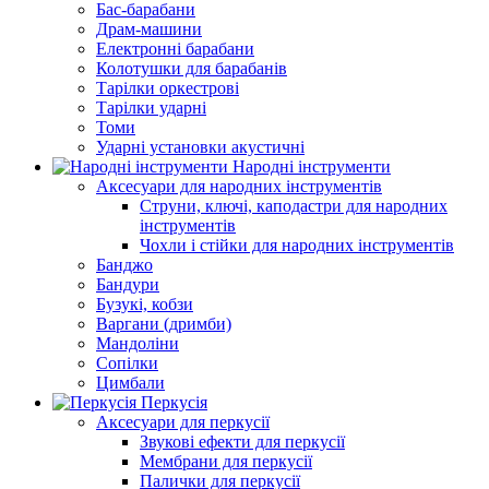
Бас-барабани
Драм-машини
Електронні барабани
Колотушки для барабанів
Тарілки оркестрові
Тарілки ударні
Томи
Ударні установки акустичні
Народні інструменти
Аксесуари для народних інструментів
Струни, ключі, каподастри для народних
інструментів
Чохли і стійки для народних інструментів
Банджо
Бандури
Бузукі, кобзи
Варгани (дримби)
Мандоліни
Сопілки
Цимбали
Перкусія
Аксесуари для перкусії
Звукові ефекти для перкусії
Мембрани для перкусії
Палички для перкусії