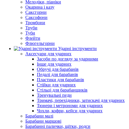
Мелодіки, піаніки
Окарина і казу
Саксгорни
Саксофони
Тромбони
Труби
Туби
Флейти
Флюгельгорни
Ударні інструменти
Аксесуари для ударних
Засоби по догляду за ударними
Інше для ударних
Обручі для барабанів
Педалі для барабанів
Пластики для барабанів
Стійки для ударних
Стільці для барабанщиків
Тренувальні педи
Тримачі, перехідники, затискачі для ударних
Тюнери і метрономи для ударних
Чохли, кофри, кейси для ударних
Барабани малі
Барабани маршові
Барабанні палички, щітки, родси