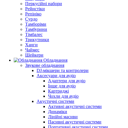
Перкусійні набори
Рейнстіки
Репініко
Сурдо
Тамборіми
Тамбурини
Тімбалес
Трикутники
Ханги
Чаймес
Шейкери
Обладнання
Звукове обладнання
DJ-мікшери та контролери
Аксесуари для аудіо
Адаптери для аудіо
Інше для аудіо
Картриджі
Чохли для аудіо
Акустичні системи
Активні акустичні системи
Динаміки
Лінійні масиви
Пасивні акустичні системи
Портативні акустичні системи