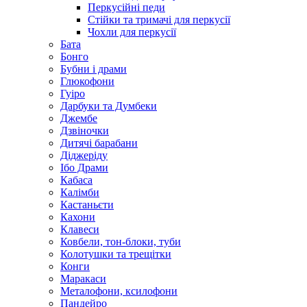
Перкусійні педи
Стійки та тримачі для перкусії
Чохли для перкусії
Бата
Бонго
Бубни і драми
Глюкофони
Гуіро
Дарбуки та Думбеки
Джембе
Дзвіночки
Дитячі барабани
Діджеріду
Ібо Драми
Кабаса
Калімби
Кастаньєти
Кахони
Клавеси
Ковбели, тон-блоки, туби
Колотушки та трещітки
Конги
Маракаси
Металофони, ксилофони
Пандейро