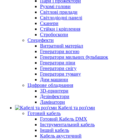
Пари і прожектори
Рухомі голови
Світлові прилади
Світлодіодні панелі
Сканери
Стійки і кріплення
Стробоскопи
Спецефекти
Витратний матеріал
Генератори вогню
Генератори мильних бульбашок
Генератори піни
Генератори снігу
Генератори туману
Дим машини
Цифрове обладнання
3D-принтери
Дезінфектори
Ламінатори
Кабелі та роз'єми
Готовий кабель
Готовий Кабель DMX
Інструментальний кабель
Інший кабель
Кабель акустичний