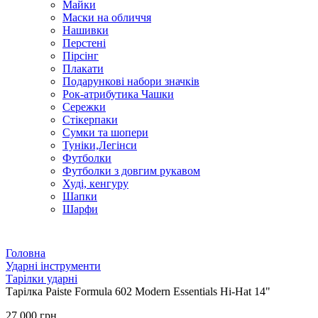
Майки
Маски на обличчя
Нашивки
Перстені
Пірсінг
Плакати
Подарункові набори значків
Рок-атрибутика Чашки
Сережки
Стікерпаки
Сумки та шопери
Туніки,Легінси
Футболки
Футболки з довгим рукавом
Худі, кенгуру
Шапки
Шарфи
Головна
Ударні інструменти
Тарілки ударні
Тарілка Paiste Formula 602 Modern Essentials Hi-Hat 14"
27 000 грн