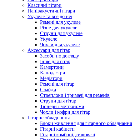
Класичні гітари
Напівакустичні гітари
Укулеле та все до неї
Ремені для укулеле
Різне для укулеле
Струни для укулеле
Укулеле
Чохли для укулеле
Аксесуари для гітар
Засоби по догляду
Інше для гітар
Камертони
Каподастри
Медіатори
Ремені для гітар
Слайди
Стреплоки і тримачі для ременів
Струни для гітар
Тюнери і метрономи
Чохли і кофри для гітар
Гітарне обладнання
Блоки живлення для гітарного обладнання
Гітарні кабінети
Гітарні комбопідсилювачі