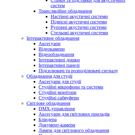
Стійки та підставки для акустичних
систем
Трансляційне обладнання
Настінні акустичні системи
Підвісні акустичні системи
Рупорні акустичні системи
Стельові акустичні системи
Інтерактивне обладнання
Аксесуари
Відеокамери
Відеообладнання
Інтерактивні дошки
Інтерактивні панелі
Підсилювачі та розподілювачі сигналу
Обладнання для студії
Аксесуари для студії
Студійні мікрофони та системи
Студійні монітори
Студійні сабвуфери
Світлове обладнання
DMX-управління
Аксесуари для світлових приладів
Бліндера
Документ-камери
Лампи для світлового обладнання