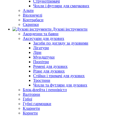
Струнотримачі
Чохли і футляри для смичкових
Альти
Віолончелі
Контрабаси
Скрипки
Духові інструменти
Акордеони та баяни
Аксесуари для духових
Засоби по догляду за духовими
Лігатури
Ліри
Мундштуки
Пюпітри
Ремені для духових
Різне для духових
Стійки і тримачі для духових
Тростини
Чохли та футляри для духових
Блок-флейта і пеннівістл
Валторни
Гобої
Губні гармошки
Кларнети
Корнети