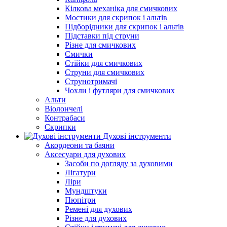
Кілкова механіка для смичкових
Мостики для скрипок і альтів
Підборiдники для скрипок і альтів
Підставки під струни
Різне для смичкових
Смички
Стійки для смичкових
Струни для смичкових
Струнотримачі
Чохли і футляри для смичкових
Альти
Віолончелі
Контрабаси
Скрипки
Духові інструменти
Акордеони та баяни
Аксесуари для духових
Засоби по догляду за духовими
Лігатури
Ліри
Мундштуки
Пюпітри
Ремені для духових
Різне для духових