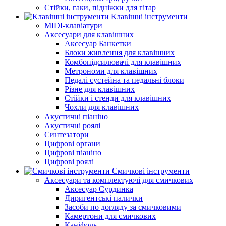
Стійки, гаки, підніжки для гітар
Клавішні інструменти
MIDI-клавіатури
Аксесуари для клавішних
Аксесуар Банкетки
Блоки живлення для клавішних
Комбопідсилювачі для клавішних
Метрономи для клавішних
Педалі сустейна та педальні блоки
Різне для клавішних
Стійки і стенди для клавішних
Чохли для клавішних
Акустичні піаніно
Акустичні роялі
Синтезатори
Цифрові органи
Цифрові піаніно
Цифрові роялі
Смичкові інструменти
Аксесуари та комплектуючі для смичкових
Аксесуар Сурдинка
Диригентські палички
Засоби по догляду за смичковими
Камертони для смичкових
Каніфоль