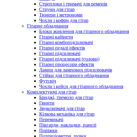
Стреплоки і тримачі для ременів
Струни для гітар
Тюнери і метрономи
Чохли і кофри для гітар
Гітарне обладнання
Блоки живлення для гітарного обладнання
Гітарні кабінети
Гітарні комбопідсилювачі
Гітарні педалі ефектів
Гітарні підсилювачі
Гітарні підсилювачі (голови)
Гітарні процесори ефектів
Лампи для лампових підсилювачів
Стійки для гітарного обладнання
Футсвіч
Чохли і кейси для гітарного обладнання
Комплектуючі для гітар
Бриджі, тремоло для гітар
Гвинти
Звукознімачі для гітар
Кілкова механіка для гітар
Перемикачі
Пікгарди, накладки, панелі
Поріжки
Потенціометри, ручки