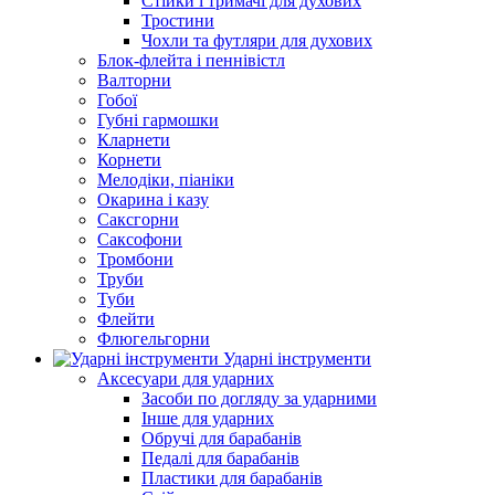
Стійки і тримачі для духових
Тростини
Чохли та футляри для духових
Блок-флейта і пеннівістл
Валторни
Гобої
Губні гармошки
Кларнети
Корнети
Мелодіки, піаніки
Окарина і казу
Саксгорни
Саксофони
Тромбони
Труби
Туби
Флейти
Флюгельгорни
Ударні інструменти
Аксесуари для ударних
Засоби по догляду за ударними
Інше для ударних
Обручі для барабанів
Педалі для барабанів
Пластики для барабанів