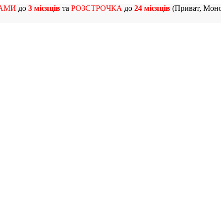
АМИ
до
3 місяців
та
РОЗСТРОЧКА
до
24 місяців
(Приват, Моно