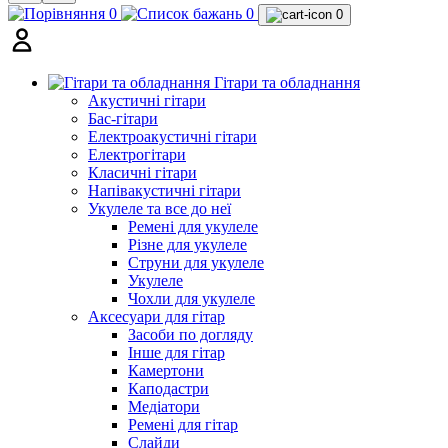
0
0
0
Гітари та обладнання
Акустичні гітари
Бас-гітари
Електроакустичні гітари
Електрогітари
Класичні гітари
Напівакустичні гітари
Укулеле та все до неї
Ремені для укулеле
Різне для укулеле
Струни для укулеле
Укулеле
Чохли для укулеле
Аксесуари для гітар
Засоби по догляду
Інше для гітар
Камертони
Каподастри
Медіатори
Ремені для гітар
Слайди