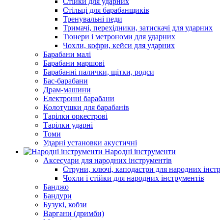
Стійки для ударних
Стільці для барабанщиків
Тренувальні педи
Тримачі, перехідники, затискачі для ударних
Тюнери і метрономи для ударних
Чохли, кофри, кейси для ударних
Барабани малі
Барабани маршові
Барабанні палички, щітки, родси
Бас-барабани
Драм-машини
Електронні барабани
Колотушки для барабанів
Тарілки оркестрові
Тарілки ударні
Томи
Ударні установки акустичні
Народні інструменти
Аксесуари для народних інструментів
Струни, ключі, каподастри для народних інст
Чохли і стійки для народних інструментів
Банджо
Бандури
Бузукі, кобзи
Варгани (дримби)