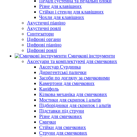
Педалі сустейна та педальні блоки
Різне для клавішних
Стійки і стенди для клавішних
Чохли для клавішних
Акустичні піаніно
Акустичні роялі
Синтезатори
Цифрові органи
Цифрові піаніно
Цифрові роялі
Смичкові інструменти
Аксесуари та комплектуючі для смичкових
Аксесуар Сурдинка
Диригентські палички
Засоби по догляду за смичковими
Камертони для смичкових
Каніфоль
Кілкова механіка для смичкових
Мостики для скрипок і альтів
Підборiдники для скрипок і альтів
Підставки під струни
Різне для смичкових
Смички
Стійки для смичкових
Струни для смичкових