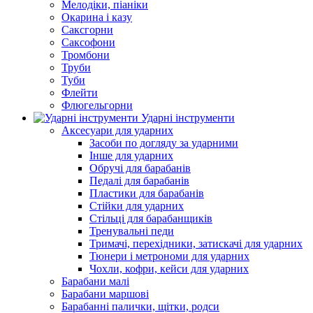
Мелодіки, піаніки
Окарина і казу
Саксгорни
Саксофони
Тромбони
Труби
Туби
Флейти
Флюгельгорни
Ударні інструменти
Аксесуари для ударних
Засоби по догляду за ударними
Інше для ударних
Обручі для барабанів
Педалі для барабанів
Пластики для барабанів
Стійки для ударних
Стільці для барабанщиків
Тренувальні педи
Тримачі, перехідники, затискачі для ударних
Тюнери і метрономи для ударних
Чохли, кофри, кейси для ударних
Барабани малі
Барабани маршові
Барабанні палички, щітки, родси