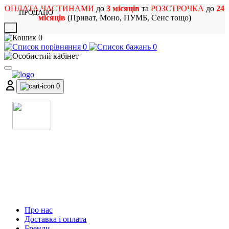
ОПЛАТА ЧАСТИНАМИ
до
3 місяців
та
РОЗСТРОЧКА
до
24
ПРОДАНО
місяців
(Приват, Моно, ПУМБ, Сенс тощо)
X
0
0
0
0
МАГАЗИН
МУЗИЧНИХ ІНСТРУМЕНТІВ
ТА РОК АТРИБУТИКИ
Про нас
Доставка і оплата
Бренди