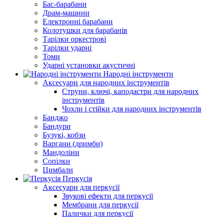
Бас-барабани
Драм-машини
Електронні барабани
Колотушки для барабанів
Тарілки оркестрові
Тарілки ударні
Томи
Ударні установки акустичні
Народні інструменти
Аксесуари для народних інструментів
Струни, ключі, каподастри для народних
інструментів
Чохли і стійки для народних інструментів
Банджо
Бандури
Бузукі, кобзи
Варгани (дримби)
Мандоліни
Сопілки
Цимбали
Перкусія
Аксесуари для перкусії
Звукові ефекти для перкусії
Мембрани для перкусії
Палички для перкусії