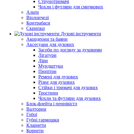
Струнотримачі
Чохли і футляри для смичкових
Альти
Віолончелі
Контрабаси
Скрипки
Духові інструменти
Акордеони та баяни
Аксесуари для духових
Засоби по догляду за духовими
Лігатури
Ліри
Мундштуки
Пюпітри
Ремені для духових
Різне для духових
Стійки і тримачі для духових
Тростини
Чохли та футляри для духових
Блок-флейта і пеннівістл
Валторни
Гобої
Губні гармошки
Кларнети
Корнети