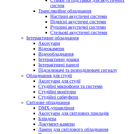
Стійки та підставки для акустичних
систем
Трансляційне обладнання
Настінні акустичні системи
Підвісні акустичні системи
Рупорні акустичні системи
Стельові акустичні системи
Інтерактивне обладнання
Аксесуари
Відеокамери
Відеообладнання
Інтерактивні дошки
Інтерактивні панелі
Підсилювачі та розподілювачі сигналу
Обладнання для студії
Аксесуари для студії
Студійні мікрофони та системи
Студійні монітори
Студійні сабвуфери
Світлове обладнання
DMX-управління
Аксесуари для світлових приладів
Бліндера
Документ-камери
Лампи для світлового обладнання