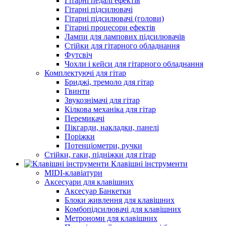
Гітарні педалі ефектів
Гітарні підсилювачі
Гітарні підсилювачі (голови)
Гітарні процесори ефектів
Лампи для лампових підсилювачів
Стійки для гітарного обладнання
Футсвіч
Чохли і кейси для гітарного обладнання
Комплектуючі для гітар
Бриджі, тремоло для гітар
Гвинти
Звукознімачі для гітар
Кілкова механіка для гітар
Перемикачі
Пікгарди, накладки, панелі
Поріжки
Потенціометри, ручки
Стійки, гаки, підніжки для гітар
Клавішні інструменти
MIDI-клавіатури
Аксесуари для клавішних
Аксесуар Банкетки
Блоки живлення для клавішних
Комбопідсилювачі для клавішних
Метрономи для клавішних