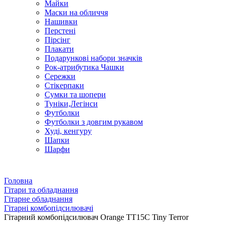
Майки
Маски на обличчя
Нашивки
Перстені
Пірсінг
Плакати
Подарункові набори значків
Рок-атрибутика Чашки
Сережки
Стікерпаки
Сумки та шопери
Туніки,Легінси
Футболки
Футболки з довгим рукавом
Худі, кенгуру
Шапки
Шарфи
Головна
Гітари та обладнання
Гітарне обладнання
Гітарні комбопідсилювачі
Гітарний комбопідсилювач Orange TT15C Tiny Terror