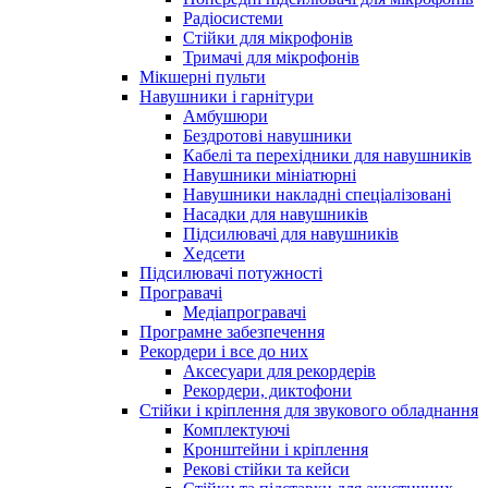
Радіосистеми
Стійки для мікрофонів
Тримачі для мікрофонів
Мікшерні пульти
Навушники і гарнітури
Амбушюри
Бездротові навушники
Кабелі та перехідники для навушників
Навушники мініатюрні
Навушники накладні спеціалізовані
Насадки для навушників
Підсилювачі для навушників
Хедсети
Підсилювачі потужності
Програвачі
Медіапрогравачі
Програмне забезпечення
Рекордери і все до них
Аксесуари для рекордерів
Рекордери, диктофони
Стійки і кріплення для звукового обладнання
Комплектуючі
Кронштейни і кріплення
Рекові стійки та кейси