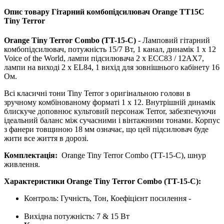
Опис товару Гітарний комбопідсилювач Orange TT15C
Tiny Terror
Orange Tiny Terror Combo (TT-15-C)
- Ламповий гітарний
комбопідсилювач, потужність 15/7 Вт, 1 канал, динамік 1 x 12
Voice of the World, лампи підсилювача 2 x ECC83 / 12AX7,
лампи на виході 2 x EL84, 1 вихід для зовнішнього кабінету 16
Ом.
Всі класичні тони Tiny Terror з оригінальною голови в
зручному комбінованому форматі 1 х 12. Внутрішній динамік
блискуче доповнює культовий персонаж Terror, забезпечуючи
ідеальний баланс між сучасними і вінтажними тонами.
Корпус
з фанери товщиною 18 мм означає, що цей підсилювач буде
жити все життя в дорозі.
Комплектація:
Orange Tiny Terror Combo (TT-15-C), шнур
живлення.
Характеристики Orange Tiny Terror Combo (TT-15-C):
Контроль: Гучність, Тон, Коефіцієнт посилення -
Вихідна потужність: 7 & 15 Вт