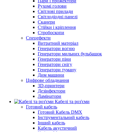
Пари і прожектори
Рухомі голови
Світлові прилади
Світлодіодні панелі
Сканери
Стійки і кріплення
Стробоскопи
Спецефекти
Витратний матеріал
Генератори вогню
Генератори мильних бульбашок
Генератори піни
Генератори снігу
Генератори туману
Дим машини
Цифрове обладнання
3D-принтери
Дезінфектори
Ламінатори
Кабелі та роз'єми
Готовий кабель
Готовий Кабель DMX
Інструментальний кабель
Інший кабель
Кабель акустичний