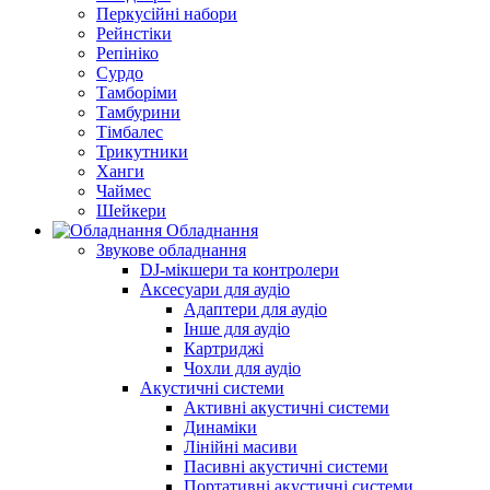
Перкусійні набори
Рейнстіки
Репініко
Сурдо
Тамборіми
Тамбурини
Тімбалес
Трикутники
Ханги
Чаймес
Шейкери
Обладнання
Звукове обладнання
DJ-мікшери та контролери
Аксесуари для аудіо
Адаптери для аудіо
Інше для аудіо
Картриджі
Чохли для аудіо
Акустичні системи
Активні акустичні системи
Динаміки
Лінійні масиви
Пасивні акустичні системи
Портативні акустичні системи