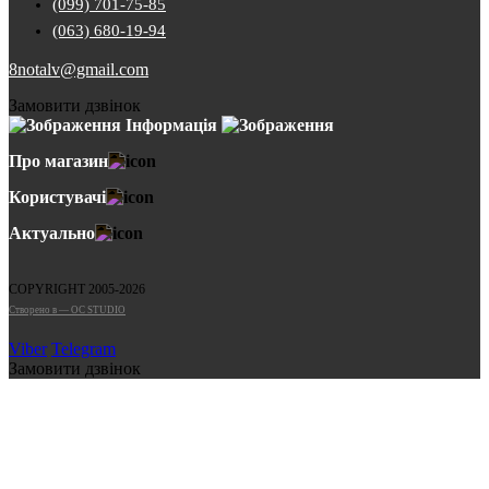
(099) 701-75-85
(063) 680-19-94
8notalv@gmail.com
Замовити дзвінок
Інформація
Про магазин
Користувачі
Актуально
COPYRIGHT 2005-2026
Cтворено в — OC STUDIO
Viber
Telegram
Замовити дзвінок