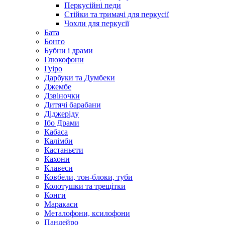
Перкусійні педи
Стійки та тримачі для перкусії
Чохли для перкусії
Бата
Бонго
Бубни і драми
Глюкофони
Гуіро
Дарбуки та Думбеки
Джембе
Дзвіночки
Дитячі барабани
Діджеріду
Ібо Драми
Кабаса
Калімби
Кастаньєти
Кахони
Клавеси
Ковбели, тон-блоки, туби
Колотушки та трещітки
Конги
Маракаси
Металофони, ксилофони
Пандейро