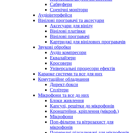
Сабвуфери
Сценічні монітори
Аудіоінтерфейси
Вінілові програвачі та аксесуари
Аксесуари для вінілу
Вінілові платівки
Вінілові програвачі
Картриджі для вінілових програвачів
Звукові обробки
Аудіо компресори
Еквалайзери
Кросовери
Універсальні процесори ефектів
Караоке системи та все для них
Комутаційне обладнання
Директ-бокси
Сплітери
Мікрофони та все до них
Блоки живлення
Капсулі, решітки до мікрофонів
Кронштейни, кріплення (мікроф.)
Мікрофони
Поп-фільтри та вітрозахист для
мікрофонів
Попередні підсилювачі для мікрофонів