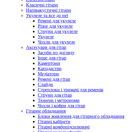
Класичні гітари
Напівакустичні гітари
Укулеле та все до неї
Ремені для укулеле
Різне для укулеле
Струни для укулеле
Укулеле
Чохли для укулеле
Аксесуари для гітар
Засоби по догляду
Інше для гітар
Камертони
Каподастри
Медіатори
Ремені для гітар
Слайди
Стреплоки і тримачі для ременів
Струни для гітар
Тюнери і метрономи
Чохли і кофри для гітар
Гітарне обладнання
Блоки живлення для гітарного обладнання
Гітарні кабінети
Гітарні комбопідсилювачі