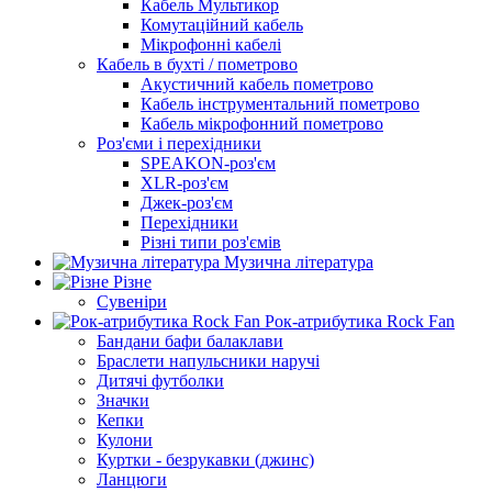
Кабель Мультикор
Комутаційний кабель
Мікрофонні кабелі
Кабель в бухті / пометрово
Акустичний кабель пометрово
Кабель інструментальний пометрово
Кабель мікрофонний пометрово
Роз'єми і перехідники
SPEAKON-роз'єм
XLR-роз'єм
Джек-роз'єм
Перехідники
Різні типи роз'ємів
Музична література
Різне
Сувеніри
Рок-атрибутика Rock Fan
Бандани бафи балаклави
Браслети напульсники наручі
Дитячі футболки
Значки
Кепки
Кулони
Куртки - безрукавки (джинс)
Ланцюги