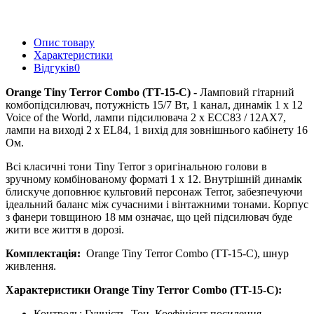
Опис товару
Характеристики
Відгуків
0
Orange Tiny Terror Combo (TT-15-C)
- Ламповий гітарний
комбопідсилювач, потужність 15/7 Вт, 1 канал, динамік 1 x 12
Voice of the World, лампи підсилювача 2 x ECC83 / 12AX7,
лампи на виході 2 x EL84, 1 вихід для зовнішнього кабінету 16
Ом.
Всі класичні тони Tiny Terror з оригінальною голови в
зручному комбінованому форматі 1 х 12. Внутрішній динамік
блискуче доповнює культовий персонаж Terror, забезпечуючи
ідеальний баланс між сучасними і вінтажними тонами.
Корпус
з фанери товщиною 18 мм означає, що цей підсилювач буде
жити все життя в дорозі.
Комплектація:
Orange Tiny Terror Combo (TT-15-C), шнур
живлення.
Характеристики Orange Tiny Terror Combo (TT-15-C):
Контроль: Гучність, Тон, Коефіцієнт посилення -