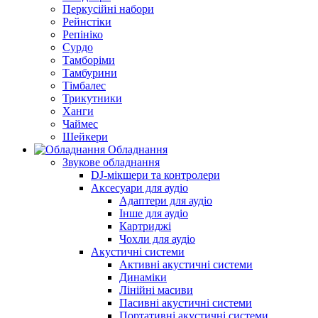
Перкусійні набори
Рейнстіки
Репініко
Сурдо
Тамборіми
Тамбурини
Тімбалес
Трикутники
Ханги
Чаймес
Шейкери
Обладнання
Звукове обладнання
DJ-мікшери та контролери
Аксесуари для аудіо
Адаптери для аудіо
Інше для аудіо
Картриджі
Чохли для аудіо
Акустичні системи
Активні акустичні системи
Динаміки
Лінійні масиви
Пасивні акустичні системи
Портативні акустичні системи