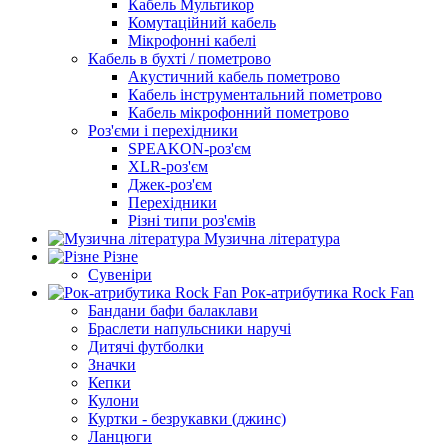
Кабель Мультикор
Комутаційний кабель
Мікрофонні кабелі
Кабель в бухті / пометрово
Акустичний кабель пометрово
Кабель інструментальний пометрово
Кабель мікрофонний пометрово
Роз'єми і перехідники
SPEAKON-роз'єм
XLR-роз'єм
Джек-роз'єм
Перехідники
Різні типи роз'ємів
Музична література
Різне
Сувеніри
Рок-атрибутика Rock Fan
Бандани бафи балаклави
Браслети напульсники наручі
Дитячі футболки
Значки
Кепки
Кулони
Куртки - безрукавки (джинс)
Ланцюги