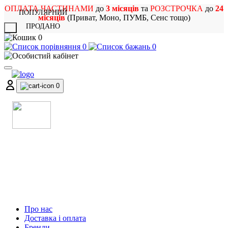
ОПЛАТА ЧАСТИНАМИ
до
3 місяців
та
РОЗСТРОЧКА
до
24
ПОПУЛЯРНИЙ
місяців
(Приват, Моно, ПУМБ, Сенс тощо)
ПРОДАНО
X
0
0
0
0
МАГАЗИН
МУЗИЧНИХ ІНСТРУМЕНТІВ
ТА РОК АТРИБУТИКИ
Про нас
Доставка і оплата
Бренди