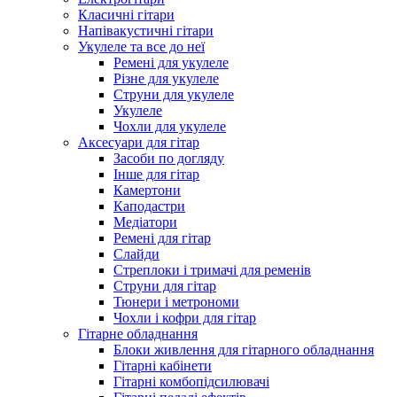
Класичні гітари
Напівакустичні гітари
Укулеле та все до неї
Ремені для укулеле
Різне для укулеле
Струни для укулеле
Укулеле
Чохли для укулеле
Аксесуари для гітар
Засоби по догляду
Інше для гітар
Камертони
Каподастри
Медіатори
Ремені для гітар
Слайди
Стреплоки і тримачі для ременів
Струни для гітар
Тюнери і метрономи
Чохли і кофри для гітар
Гітарне обладнання
Блоки живлення для гітарного обладнання
Гітарні кабінети
Гітарні комбопідсилювачі