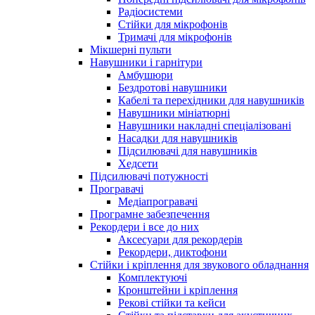
Радіосистеми
Стійки для мікрофонів
Тримачі для мікрофонів
Мікшерні пульти
Навушники і гарнітури
Амбушюри
Бездротові навушники
Кабелі та перехідники для навушників
Навушники мініатюрні
Навушники накладні спеціалізовані
Насадки для навушників
Підсилювачі для навушників
Хедсети
Підсилювачі потужності
Програвачі
Медіапрогравачі
Програмне забезпечення
Рекордери і все до них
Аксесуари для рекордерів
Рекордери, диктофони
Стійки і кріплення для звукового обладнання
Комплектуючі
Кронштейни і кріплення
Рекові стійки та кейси