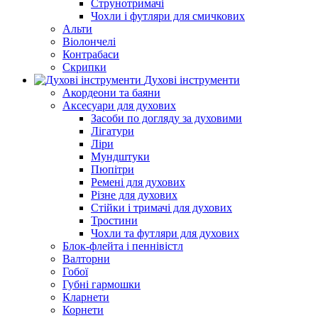
Струнотримачі
Чохли і футляри для смичкових
Альти
Віолончелі
Контрабаси
Скрипки
Духові інструменти
Акордеони та баяни
Аксесуари для духових
Засоби по догляду за духовими
Лігатури
Ліри
Мундштуки
Пюпітри
Ремені для духових
Різне для духових
Стійки і тримачі для духових
Тростини
Чохли та футляри для духових
Блок-флейта і пеннівістл
Валторни
Гобої
Губні гармошки
Кларнети
Корнети