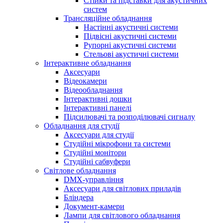
Стійки та підставки для акустичних
систем
Трансляційне обладнання
Настінні акустичні системи
Підвісні акустичні системи
Рупорні акустичні системи
Стельові акустичні системи
Інтерактивне обладнання
Аксесуари
Відеокамери
Відеообладнання
Інтерактивні дошки
Інтерактивні панелі
Підсилювачі та розподілювачі сигналу
Обладнання для студії
Аксесуари для студії
Студійні мікрофони та системи
Студійні монітори
Студійні сабвуфери
Світлове обладнання
DMX-управління
Аксесуари для світлових приладів
Бліндера
Документ-камери
Лампи для світлового обладнання