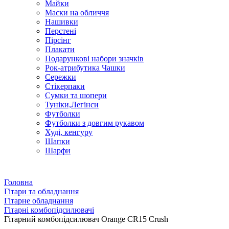
Майки
Маски на обличчя
Нашивки
Перстені
Пірсінг
Плакати
Подарункові набори значків
Рок-атрибутика Чашки
Сережки
Стікерпаки
Сумки та шопери
Туніки,Легінси
Футболки
Футболки з довгим рукавом
Худі, кенгуру
Шапки
Шарфи
Головна
Гітари та обладнання
Гітарне обладнання
Гітарні комбопідсилювачі
Гітарний комбопідсилювач Orange CR15 Crush