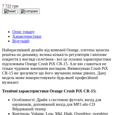
7 722 грн
Опис товару
Характеристики
Відгуків
0
Найкрасивіший дизайн від компанії Orange, плетена захисна
решітка на динаміку, велика кількість регуляторів і вінілове
покриття у вигляді сплетіння - все це основні характеристики
підсилювача Orange Crush PiX CR-15. Але він славиться не
тільки чудовим зовнішнім виглядом. Ввімкнувши Crush PiX
CR-15 ви зрозумієте що його звучанню немає рівних. Дану
модель може використовувати будь-який професійний
музикант.
Технічні характеристики Orange Crush PiX CR-15:
Особливості: Драйв з системою футсвіч, вихід для
наушників, допоміжний вихід для MP3 або CD
Вбудований тюнер
Контроль: Volume, Low, Mid, High, Overdrive, overdrive