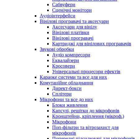
Сабвуфери
Сценічні монітори
Аудіоінтерфейси
Вінілові програвачі та аксесуари
Аксесуари для вінілу
Вінілові платівки
Вінілові програвачі
Картриджі для вінілових програвачів
Звукові обробки
Аудіо компресори
Еквалайзери
Кросовери
Універсальні процесори ефектів
Караоке системи та все для них
Комутаційне обладнання
Директ-бокси
Сплітери
Мікрофони та все до них
Блоки живлення
Капсулі, решітки до мікрофонів
Кронштейни, кріплення (мікроф.)
Мікрофони
Поп-фільтри та вітрозахист для
мікрофонів
Попередні підсилювачі для мікрофонів