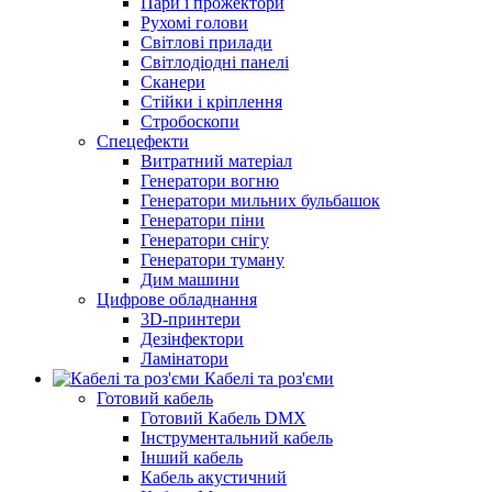
Пари і прожектори
Рухомі голови
Світлові прилади
Світлодіодні панелі
Сканери
Стійки і кріплення
Стробоскопи
Спецефекти
Витратний матеріал
Генератори вогню
Генератори мильних бульбашок
Генератори піни
Генератори снігу
Генератори туману
Дим машини
Цифрове обладнання
3D-принтери
Дезінфектори
Ламінатори
Кабелі та роз'єми
Готовий кабель
Готовий Кабель DMX
Інструментальний кабель
Інший кабель
Кабель акустичний