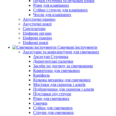
Педалі сустейна та педальні блоки
Різне для клавішних
Стійки і стенди для клавішних
Чохли для клавішних
Акустичні піаніно
Акустичні роялі
Синтезатори
Цифрові органи
Цифрові піаніно
Цифрові роялі
Смичкові інструменти
Аксесуари та комплектуючі для смичкових
Аксесуар Сурдинка
Диригентські палички
Засоби по догляду за смичковими
Камертони для смичкових
Каніфоль
Кілкова механіка для смичкових
Мостики для скрипок і альтів
Підборiдники для скрипок і альтів
Підставки під струни
Різне для смичкових
Смички
Стійки для смичкових
Струни для смичкових