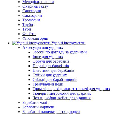
Мелодіки, піаніки
Окарина і казу
Саксгорни
Саксофони
Тромбони
Труби
Туби
Флейти
Флюгельгорни
Ударні інструменти
Аксесуари для ударних
Засоби по догляду за ударними
Інше для ударних
Обручі для барабанів
Педалі для барабанів
Пластики для барабанів
Стійки для ударних
Стільці для барабанщиків
Тренувальні педи
Тримачі, перехідники, затискачі для ударних
Тюнери і метрономи для ударних
Чохли, кофри, кейси для ударних
Барабани малі
Барабани маршові
Барабанні палички, щітки, родси