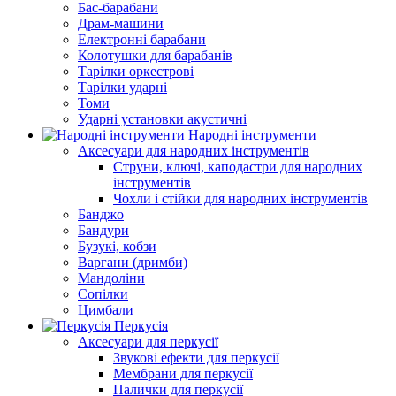
Бас-барабани
Драм-машини
Електронні барабани
Колотушки для барабанів
Тарілки оркестрові
Тарілки ударні
Томи
Ударні установки акустичні
Народні інструменти
Аксесуари для народних інструментів
Струни, ключі, каподастри для народних
інструментів
Чохли і стійки для народних інструментів
Банджо
Бандури
Бузукі, кобзи
Варгани (дримби)
Мандоліни
Сопілки
Цимбали
Перкусія
Аксесуари для перкусії
Звукові ефекти для перкусії
Мембрани для перкусії
Палички для перкусії