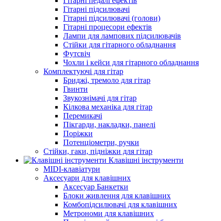
Гітарні педалі ефектів
Гітарні підсилювачі
Гітарні підсилювачі (голови)
Гітарні процесори ефектів
Лампи для лампових підсилювачів
Стійки для гітарного обладнання
Футсвіч
Чохли і кейси для гітарного обладнання
Комплектуючі для гітар
Бриджі, тремоло для гітар
Гвинти
Звукознімачі для гітар
Кілкова механіка для гітар
Перемикачі
Пікгарди, накладки, панелі
Поріжки
Потенціометри, ручки
Стійки, гаки, підніжки для гітар
Клавішні інструменти
MIDI-клавіатури
Аксесуари для клавішних
Аксесуар Банкетки
Блоки живлення для клавішних
Комбопідсилювачі для клавішних
Метрономи для клавішних