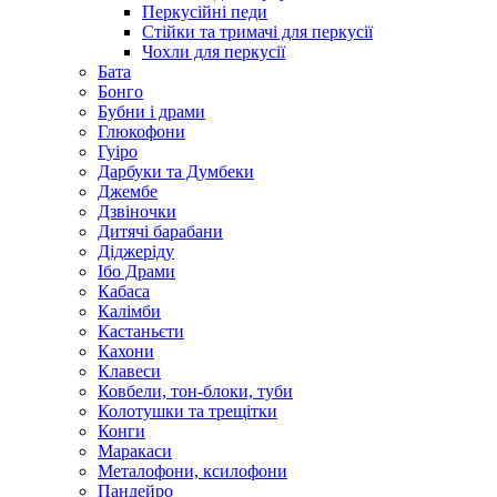
Перкусійні педи
Стійки та тримачі для перкусії
Чохли для перкусії
Бата
Бонго
Бубни і драми
Глюкофони
Гуіро
Дарбуки та Думбеки
Джембе
Дзвіночки
Дитячі барабани
Діджеріду
Ібо Драми
Кабаса
Калімби
Кастаньєти
Кахони
Клавеси
Ковбели, тон-блоки, туби
Колотушки та трещітки
Конги
Маракаси
Металофони, ксилофони
Пандейро