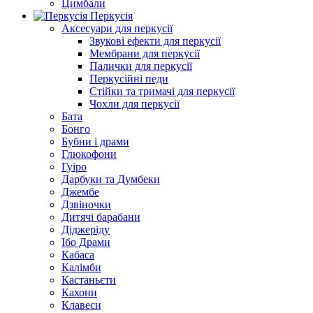
Цимбали
Перкусія
Аксесуари для перкусії
Звукові ефекти для перкусії
Мембрани для перкусії
Палички для перкусії
Перкусійні педи
Стійки та тримачі для перкусії
Чохли для перкусії
Бата
Бонго
Бубни і драми
Глюкофони
Гуіро
Дарбуки та Думбеки
Джембе
Дзвіночки
Дитячі барабани
Діджеріду
Ібо Драми
Кабаса
Калімби
Кастаньєти
Кахони
Клавеси