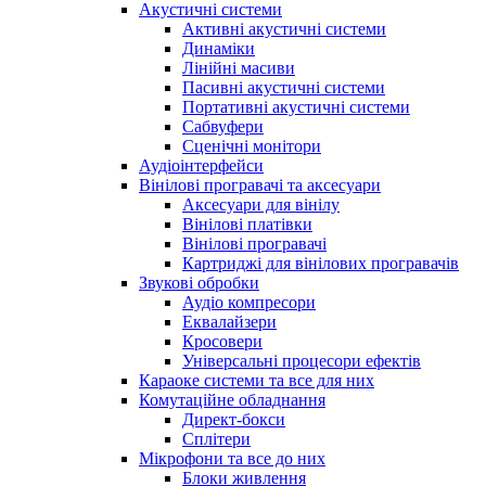
Акустичні системи
Активні акустичні системи
Динаміки
Лінійні масиви
Пасивні акустичні системи
Портативні акустичні системи
Сабвуфери
Сценічні монітори
Аудіоінтерфейси
Вінілові програвачі та аксесуари
Аксесуари для вінілу
Вінілові платівки
Вінілові програвачі
Картриджі для вінілових програвачів
Звукові обробки
Аудіо компресори
Еквалайзери
Кросовери
Універсальні процесори ефектів
Караоке системи та все для них
Комутаційне обладнання
Директ-бокси
Сплітери
Мікрофони та все до них
Блоки живлення