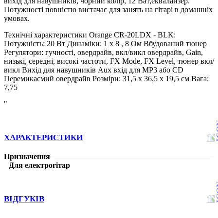
вихід для навушників, чорний колір, 12 Ват,еквалайзер.
Потужності повністю вистачає для занять на гітарі в домашніх
умовах.
Технічні характеристики Orange CR-20LDX - BLK:
Потужність: 20 Вт Динаміки: 1 х 8 , 8 Ом Вбудований тюнер
Регулятори: гучності, овердрайв, вкл/викл овердрайв, Gain,
низькі, середні, високі частоти, FX Mode, FX Level, тюнер вкл/
викл Вихід для навушників Aux вхід для MP3 або CD
Перемикаємий овердрайв Розміри: 31,5 х 36,5 х 19,5 см Вага:
7,75
"
ХАРАКТЕРИСТИКИ
Призначення
Для електрогітар
ВІДГУКІВ