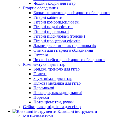
Чохли і кофри для гітар
Гітарне обладнання
Блоки живлення для гітарного обладнання
Гітарні кабінети
Гітарні комбопідсилювачі
Гітарні педалі ефектів
Гітарні підсилювачі
Гітарні підсилювачі (голови)
Гітарні процесори ефектів
Лампи для лампових підсилювачів
Стійки для гітарного обладнання
Футсвіч
Чохли і кейси для гітарного обладнання
Комплектуючі для гітар
Бриджі, тремоло для гітар
Гвинти
Звукознімачі для гітар
Кілкова механіка для гітар
Перемикачі
Пікгарди, накладки, панелі
Поріжки
Потенціометри, ручки
Стійки, гаки, підніжки для гітар
Клавішні інструменти
MIDI-клавіатури