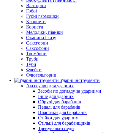
Блок-флейта і пеннівістл
Валторни
Гобої
Губні гармошки
Кларнети
Корнети
Мелодіки, піаніки
Окарина і казу
Саксгорни
Саксофони
Тромбони
Труби
Туби
Флейти
Флюгельгорни
Ударні інструменти
Аксесуари для ударних
Засоби по догляду за ударними
Інше для ударних
Обручі для барабанів
Педалі для барабанів
Пластики для барабанів
Стійки для ударних
Стільці для барабанщиків
Тренувальні педи