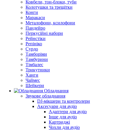
Ковбели, тон-блоки, туби
Колотушки та трещітки
Конги
Маракаси
Металофони, ксилофони
Пандейро
Перкусійні набори
Рейнстіки
Репініко
Сурдо
Тамборіми
Тамбурини
Тімбалес
Трикутники
Ханги
Чаймес
Шейкери
Обладнання
Звукове обладнання
DJ-мікшери та контролери
Аксесуари для аудіо
Адаптери для аудіо
Інше для аудіо
Картриджі
Чохли для аудіо