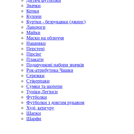
Дитячі футболки
Значки
Кепки
Кулони
Куртки - безрукавки (джинс)
Ланцюги
Майки
Маски на обличчя
Нашивки
Перстені
Пірсінг
Плакати
Подарункові набори значків
Рок-атрибутика Чашки
Сережки
Стікерпаки
Сумки та шопери
Туніки,Легінси
Футболки
Футболки з довгим рукавом
Худі, кенгуру
Шапки
Шарфи