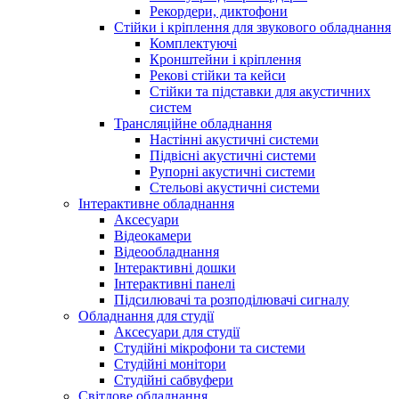
Рекордери, диктофони
Стійки і кріплення для звукового обладнання
Комплектуючі
Кронштейни і кріплення
Рекові стійки та кейси
Стійки та підставки для акустичних
систем
Трансляційне обладнання
Настінні акустичні системи
Підвісні акустичні системи
Рупорні акустичні системи
Стельові акустичні системи
Інтерактивне обладнання
Аксесуари
Відеокамери
Відеообладнання
Інтерактивні дошки
Інтерактивні панелі
Підсилювачі та розподілювачі сигналу
Обладнання для студії
Аксесуари для студії
Студійні мікрофони та системи
Студійні монітори
Студійні сабвуфери
Світлове обладнання