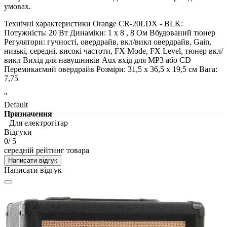
умовах.
Технічні характеристики Orange CR-20LDX - BLK:
Потужність: 20 Вт Динаміки: 1 х 8 , 8 Ом Вбудований тюнер
Регулятори: гучності, овердрайв, вкл/викл овердрайв, Gain,
низькі, середні, високі частоти, FX Mode, FX Level, тюнер вкл/
викл Вихід для навушників Aux вхід для MP3 або CD
Перемикаємий овердрайв Розміри: 31,5 х 36,5 х 19,5 см Вага:
7,75
"
Default
Призначення
Для електрогітар
Відгуки
0
/ 5
середній рейтинг товара
Написати відгук
Написати відгук