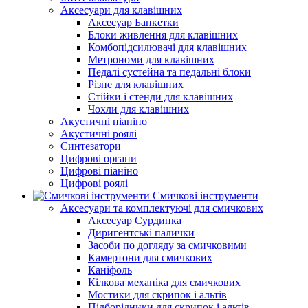
Аксесуари для клавішних
Аксесуар Банкетки
Блоки живлення для клавішних
Комбопідсилювачі для клавішних
Метрономи для клавішних
Педалі сустейна та педальні блоки
Різне для клавішних
Стійки і стенди для клавішних
Чохли для клавішних
Акустичні піаніно
Акустичні роялі
Синтезатори
Цифрові органи
Цифрові піаніно
Цифрові роялі
Смичкові інструменти
Аксесуари та комплектуючі для смичкових
Аксесуар Сурдинка
Диригентські палички
Засоби по догляду за смичковими
Камертони для смичкових
Каніфоль
Кілкова механіка для смичкових
Мостики для скрипок і альтів
Підборiдники для скрипок і альтів