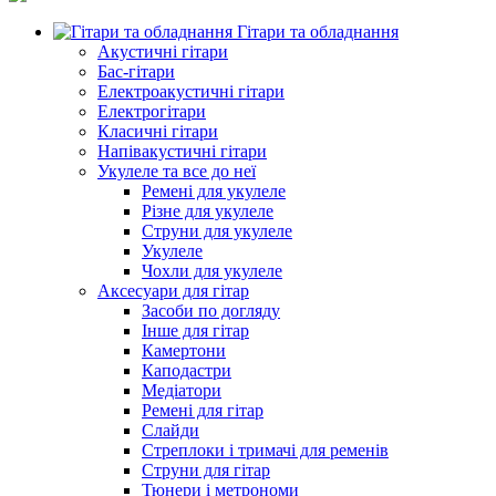
Гітари та обладнання
Акустичні гітари
Бас-гітари
Електроакустичні гітари
Електрогітари
Класичні гітари
Напівакустичні гітари
Укулеле та все до неї
Ремені для укулеле
Різне для укулеле
Струни для укулеле
Укулеле
Чохли для укулеле
Аксесуари для гітар
Засоби по догляду
Інше для гітар
Камертони
Каподастри
Медіатори
Ремені для гітар
Слайди
Стреплоки і тримачі для ременів
Струни для гітар
Тюнери і метрономи