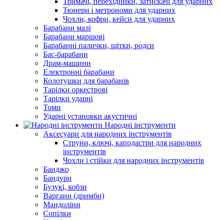
Тримачі, перехідники, затискачі для ударних
Тюнери і метрономи для ударних
Чохли, кофри, кейси для ударних
Барабани малі
Барабани маршові
Барабанні палички, щітки, родси
Бас-барабани
Драм-машини
Електронні барабани
Колотушки для барабанів
Тарілки оркестрові
Тарілки ударні
Томи
Ударні установки акустичні
Народні інструменти
Аксесуари для народних інструментів
Струни, ключі, каподастри для народних
інструментів
Чохли і стійки для народних інструментів
Банджо
Бандури
Бузукі, кобзи
Варгани (дримби)
Мандоліни
Сопілки