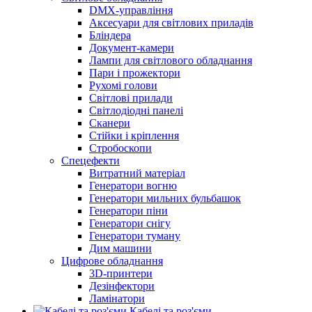
DMX-управління
Аксесуари для світлових приладів
Бліндера
Документ-камери
Лампи для світлового обладнання
Пари і прожектори
Рухомі голови
Світлові прилади
Світлодіодні панелі
Сканери
Стійки і кріплення
Стробоскопи
Спецефекти
Витратний матеріал
Генератори вогню
Генератори мильних бульбашок
Генератори піни
Генератори снігу
Генератори туману
Дим машини
Цифрове обладнання
3D-принтери
Дезінфектори
Ламінатори
Кабелі та роз'єми