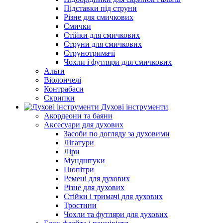
Підставки під струни
Різне для смичкових
Смички
Стійки для смичкових
Струни для смичкових
Струнотримачі
Чохли і футляри для смичкових
Альти
Віолончелі
Контрабаси
Скрипки
Духові інструменти
Акордеони та баяни
Аксесуари для духових
Засоби по догляду за духовими
Лігатури
Ліри
Мундштуки
Пюпітри
Ремені для духових
Різне для духових
Стійки і тримачі для духових
Тростини
Чохли та футляри для духових