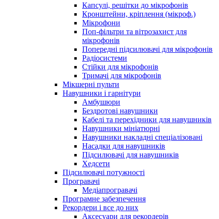
Капсулі, решітки до мікрофонів
Кронштейни, кріплення (мікроф.)
Мікрофони
Поп-фільтри та вітрозахист для
мікрофонів
Попередні підсилювачі для мікрофонів
Радіосистеми
Стійки для мікрофонів
Тримачі для мікрофонів
Мікшерні пульти
Навушники і гарнітури
Амбушюри
Бездротові навушники
Кабелі та перехідники для навушників
Навушники мініатюрні
Навушники накладні спеціалізовані
Насадки для навушників
Підсилювачі для навушників
Хедсети
Підсилювачі потужності
Програвачі
Медіапрогравачі
Програмне забезпечення
Рекордери і все до них
Аксесуари для рекордерів