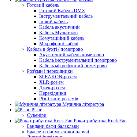
Готовий кабель
Готовий Кабель DMX
Інструментальний кабель
Інший кабель
Кабель акустичний
Кабель Мультикор
Комутаційний кабель
Мікрофонні кабелі
Кабель в бухті / пометрово
Акустичний кабель пометрово
Кабель інструментальний пометрово
Кабель мікрофонний пометрово
Роз'єми і перехідники
SPEAKON-роз'єм
XLR-роз'єм
Джек-роз'єм
Перехідники
Різні типи роз'ємів
Музична література
Різне
Сувеніри
Рок-атрибутика Rock Fan
Бандани бафи балаклави
Браслети напульсники наручі