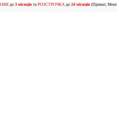
АМИ
до
3 місяців
та
РОЗСТРОЧКА
до
24 місяців
(Приват, Моно