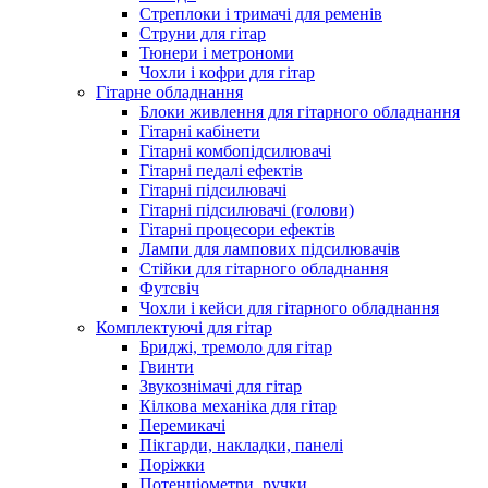
Стреплоки і тримачі для ременів
Струни для гітар
Тюнери і метрономи
Чохли і кофри для гітар
Гітарне обладнання
Блоки живлення для гітарного обладнання
Гітарні кабінети
Гітарні комбопідсилювачі
Гітарні педалі ефектів
Гітарні підсилювачі
Гітарні підсилювачі (голови)
Гітарні процесори ефектів
Лампи для лампових підсилювачів
Стійки для гітарного обладнання
Футсвіч
Чохли і кейси для гітарного обладнання
Комплектуючі для гітар
Бриджі, тремоло для гітар
Гвинти
Звукознімачі для гітар
Кілкова механіка для гітар
Перемикачі
Пікгарди, накладки, панелі
Поріжки
Потенціометри, ручки