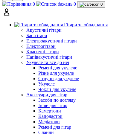
0
0
0
Гітари та обладнання
Акустичні гітари
Бас-гітари
Електроакустичні гітари
Електрогітари
Класичні гітари
Напівакустичні гітари
Укулеле та все до неї
Ремені для укулеле
Різне для укулеле
Струни для укулеле
Укулеле
Чохли для укулеле
Аксесуари для гітар
Засоби по догляду
Інше для гітар
Камертони
Каподастри
Медіатори
Ремені для гітар
Слайди