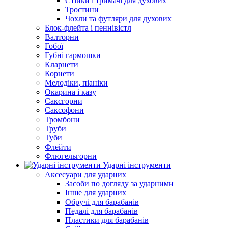
Стійки і тримачі для духових
Тростини
Чохли та футляри для духових
Блок-флейта і пеннівістл
Валторни
Гобої
Губні гармошки
Кларнети
Корнети
Мелодіки, піаніки
Окарина і казу
Саксгорни
Саксофони
Тромбони
Труби
Туби
Флейти
Флюгельгорни
Ударні інструменти
Аксесуари для ударних
Засоби по догляду за ударними
Інше для ударних
Обручі для барабанів
Педалі для барабанів
Пластики для барабанів