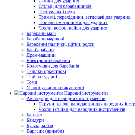
Стійки для ударних
Стільці для барабанщиків
Тренувальні педи
Тримачі, перехідники, затискачі для ударних
Тюнери і метрономи для ударних
Чохли, кофри, кейси для ударних
Барабани малі
Барабани маршові
Барабанні палички, щітки, родси
Бас-барабани
Драм-машини
Електронні барабани
Колотушки для барабанів
Тарілки оркестрові
Тарілки ударні
Томи
Ударні установки акустичні
Народні інструменти
Аксесуари для народних інструментів
Струни, ключі, каподастри для народних інст
Чохли і стійки для народних інструментів
Банджо
Бандури
Бузукі, кобзи
Варгани (дримби)