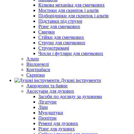
Кілкова механіка для смичкових
Мостики для скрипок і альтів
Підборiдники для скрипок і альтів
Підставки під струни
Різне для смичкових
Смички
Стійки для смичкових
Струни для смичкових
Струнотримачі
Чохли і футляри для смичкових
Альти
Віолончелі
Контрабаси
Скрипки
Духові інструменти
Акордеони та баяни
Аксесуари для духових
Засоби по догляду за духовими
Лігатури
Ліри
Мундштуки
Пюпітри
Ремені для духових
Різне для духових