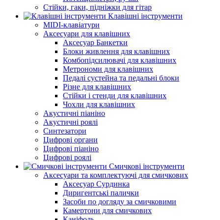
Стійки, гаки, підніжки для гітар
Клавішні інструменти
MIDI-клавіатури
Аксесуари для клавішних
Аксесуар Банкетки
Блоки живлення для клавішних
Комбопідсилювачі для клавішних
Метрономи для клавішних
Педалі сустейна та педальні блоки
Різне для клавішних
Стійки і стенди для клавішних
Чохли для клавішних
Акустичні піаніно
Акустичні роялі
Синтезатори
Цифрові органи
Цифрові піаніно
Цифрові роялі
Смичкові інструменти
Аксесуари та комплектуючі для смичкових
Аксесуар Сурдинка
Диригентські палички
Засоби по догляду за смичковими
Камертони для смичкових
Каніфоль