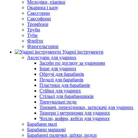
Мелодіки, піаніки
Окарина і казу
Саксгорни
Саксофони
Тромбони
Труби
Туби
Флейти
Флюгельгорни
Ударні інструменти
Аксесуари для ударних
Засоби по догляду за ударними
Інше для ударних
Обручі для барабанів
Педалі для барабанів
Пластики для барабанів
Стійки для ударних
Стільці для барабанщиків
Тренувальні педи
Тримачі, перехідники, затискачі для ударних
Тюнери і метрономи для ударних
Чохли, кофри, кейси для ударних
Барабани малі
Барабани маршові
Барабанні палички, щітки, родси