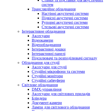
Стійки та підставки для акустичних
систем
Трансляційне обладнання
Настінні акустичні системи
Підвісні акустичні системи
Рупорні акустичні системи
Стельові акустичні системи
Інтерактивне обладнання
Аксесуари
Відеокамери
Відеообладнання
Інтерактивні дошки
Інтерактивні панелі
Підсилювачі та розподілювачі сигналу
Обладнання для студії
Аксесуари для студії
Студійні мікрофони та системи
Студійні монітори
Студійні сабвуфери
Світлове обладнання
DMX-управління
Аксесуари для світлових приладів
Бліндера
Документ-камери
Лампи для світлового обладнання