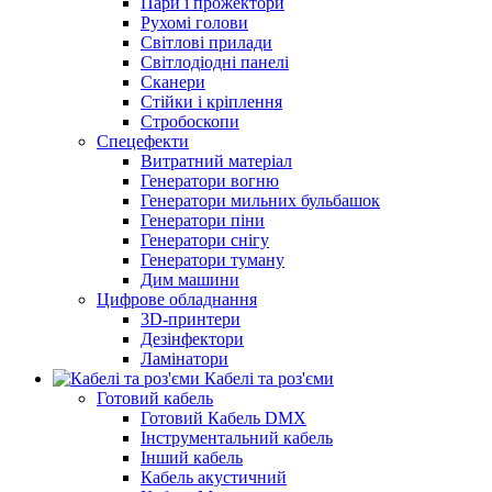
Пари і прожектори
Рухомі голови
Світлові прилади
Світлодіодні панелі
Сканери
Стійки і кріплення
Стробоскопи
Спецефекти
Витратний матеріал
Генератори вогню
Генератори мильних бульбашок
Генератори піни
Генератори снігу
Генератори туману
Дим машини
Цифрове обладнання
3D-принтери
Дезінфектори
Ламінатори
Кабелі та роз'єми
Готовий кабель
Готовий Кабель DMX
Інструментальний кабель
Інший кабель
Кабель акустичний