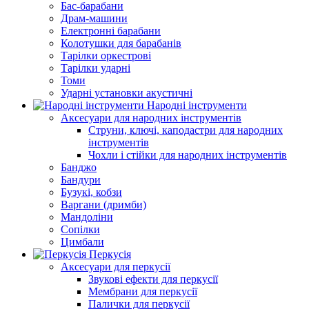
Бас-барабани
Драм-машини
Електронні барабани
Колотушки для барабанів
Тарілки оркестрові
Тарілки ударні
Томи
Ударні установки акустичні
Народні інструменти
Аксесуари для народних інструментів
Струни, ключі, каподастри для народних
інструментів
Чохли і стійки для народних інструментів
Банджо
Бандури
Бузукі, кобзи
Варгани (дримби)
Мандоліни
Сопілки
Цимбали
Перкусія
Аксесуари для перкусії
Звукові ефекти для перкусії
Мембрани для перкусії
Палички для перкусії