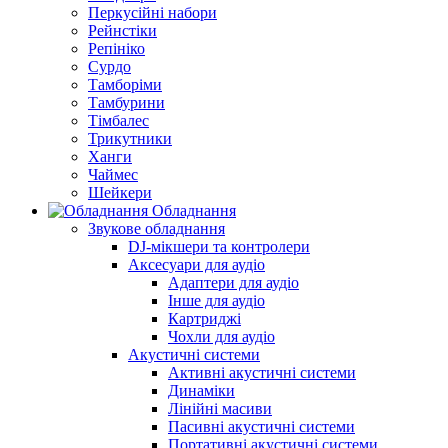
Перкусійні набори
Рейнстіки
Репініко
Сурдо
Тамборіми
Тамбурини
Тімбалес
Трикутники
Ханги
Чаймес
Шейкери
Обладнання
Звукове обладнання
DJ-мікшери та контролери
Аксесуари для аудіо
Адаптери для аудіо
Інше для аудіо
Картриджі
Чохли для аудіо
Акустичні системи
Активні акустичні системи
Динаміки
Лінійні масиви
Пасивні акустичні системи
Портативні акустичні системи