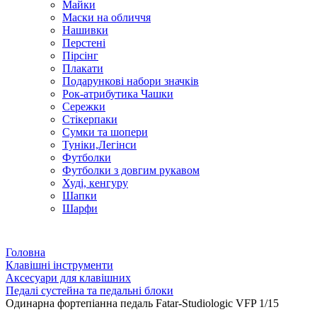
Майки
Маски на обличчя
Нашивки
Перстені
Пірсінг
Плакати
Подарункові набори значків
Рок-атрибутика Чашки
Сережки
Стікерпаки
Сумки та шопери
Туніки,Легінси
Футболки
Футболки з довгим рукавом
Худі, кенгуру
Шапки
Шарфи
Головна
Клавішні інструменти
Аксесуари для клавішних
Педалі сустейна та педальні блоки
Одинарна фортепіанна педаль Fatar-Studiologic VFP 1/15