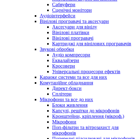
Сабвуфери
Сценічні монітори
Аудіоінтерфейси
Вінілові програвачі та аксесуари
Аксесуари для вінілу
Вінілові платівки
Вінілові програвачі
Картриджі для вінілових програвачів
Звукові обробки
Аудіо компресори
Еквалайзери
Кросовери
Універсальні процесори ефектів
Караоке системи та все для них
Комутаційне обладнання
Директ-бокси
Сплітери
Мікрофони та все до них
Блоки живлення
Капсулі, решітки до мікрофонів
Кронштейни, кріплення (мікроф.)
Мікрофони
Поп-фільтри та вітрозахист для
мікрофонів
Попередні підсилювачі для мікрофонів