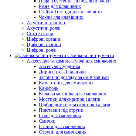
Педалі сустейна та педальні блоки
Різне для клавішних
Стійки і стенди для клавішних
Чохли для клавішних
Акустичні піаніно
Акустичні роялі
Синтезатори
Цифрові органи
Цифрові піаніно
Цифрові роялі
Смичкові інструменти
Аксесуари та комплектуючі для смичкових
Аксесуар Сурдинка
Диригентські палички
Засоби по догляду за смичковими
Камертони для смичкових
Каніфоль
Кілкова механіка для смичкових
Мостики для скрипок і альтів
Підборiдники для скрипок і альтів
Підставки під струни
Різне для смичкових
Смички
Стійки для смичкових
Струни для смичкових