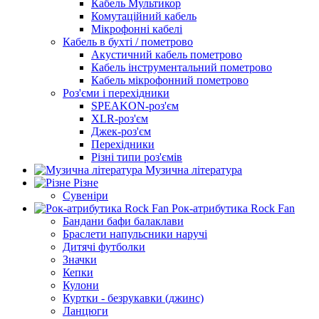
Кабель Мультикор
Комутаційний кабель
Мікрофонні кабелі
Кабель в бухті / пометрово
Акустичний кабель пометрово
Кабель інструментальний пометрово
Кабель мікрофонний пометрово
Роз'єми і перехідники
SPEAKON-роз'єм
XLR-роз'єм
Джек-роз'єм
Перехідники
Різні типи роз'ємів
Музична література
Різне
Сувеніри
Рок-атрибутика Rock Fan
Бандани бафи балаклави
Браслети напульсники наручі
Дитячі футболки
Значки
Кепки
Кулони
Куртки - безрукавки (джинс)
Ланцюги