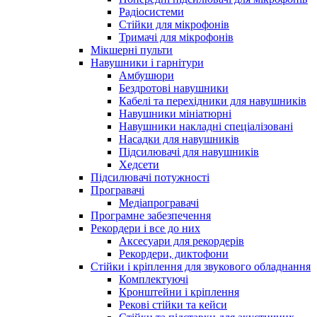
Радіосистеми
Стійки для мікрофонів
Тримачі для мікрофонів
Мікшерні пульти
Навушники і гарнітури
Амбушюри
Бездротові навушники
Кабелі та перехідники для навушників
Навушники мініатюрні
Навушники накладні спеціалізовані
Насадки для навушників
Підсилювачі для навушників
Хедсети
Підсилювачі потужності
Програвачі
Медіапрогравачі
Програмне забезпечення
Рекордери і все до них
Аксесуари для рекордерів
Рекордери, диктофони
Стійки і кріплення для звукового обладнання
Комплектуючі
Кронштейни і кріплення
Рекові стійки та кейси