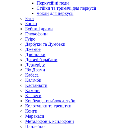
Перкусійні педи
Стійки та тримачі для перкусії
Чохли для перкусії
Бата
Бонго
Бубни і драми
Глюкофони
Гуіро
Дарбуки та Думбеки
Джембе
Дзвіночки
Дитячі барабани
Діджеріду
Ібо Драми
Кабаса
Калімби
Кастаньєти
Кахони
Клавеси
Ковбели, тон-блоки, туби
Колотушки та трещітки
Конги
Маракаси
Металофони, ксилофони
Пандейро