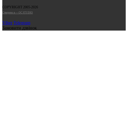
COPYRIGHT 2005-2026
Cтворено в — OC STUDIO
Viber
Telegram
Замовити дзвінок