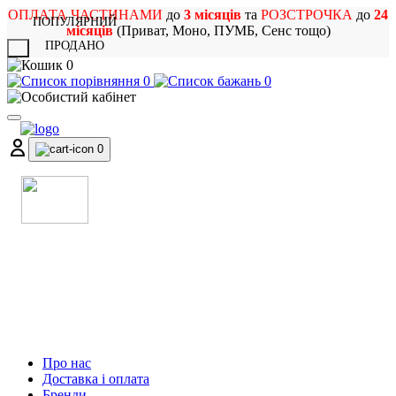
ОПЛАТА ЧАСТИНАМИ
до
3 місяців
та
РОЗСТРОЧКА
до
24
ПОПУЛЯРНИЙ
місяців
(Приват, Моно, ПУМБ, Сенс тощо)
ПРОДАНО
X
0
0
0
0
МАГАЗИН
МУЗИЧНИХ ІНСТРУМЕНТІВ
ТА РОК АТРИБУТИКИ
Про нас
Доставка і оплата
Бренди