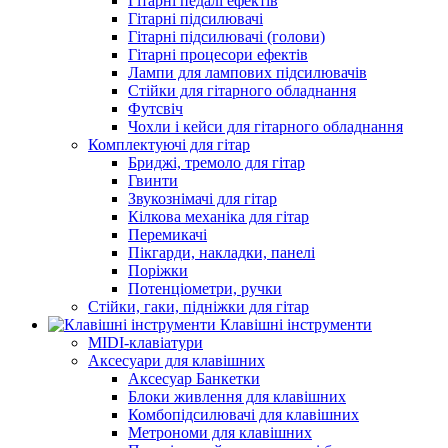
Гітарні педалі ефектів
Гітарні підсилювачі
Гітарні підсилювачі (голови)
Гітарні процесори ефектів
Лампи для лампових підсилювачів
Стійки для гітарного обладнання
Футсвіч
Чохли і кейси для гітарного обладнання
Комплектуючі для гітар
Бриджі, тремоло для гітар
Гвинти
Звукознімачі для гітар
Кілкова механіка для гітар
Перемикачі
Пікгарди, накладки, панелі
Поріжки
Потенціометри, ручки
Стійки, гаки, підніжки для гітар
Клавішні інструменти
MIDI-клавіатури
Аксесуари для клавішних
Аксесуар Банкетки
Блоки живлення для клавішних
Комбопідсилювачі для клавішних
Метрономи для клавішних