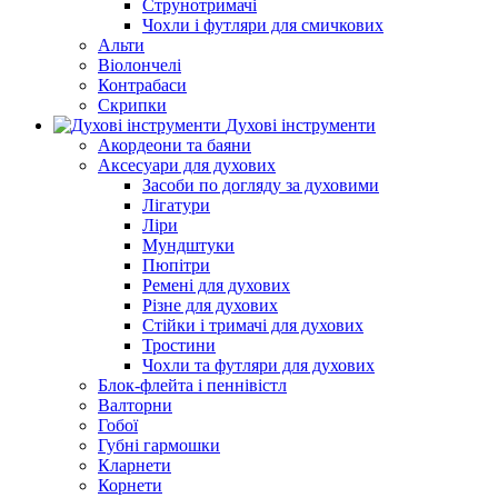
Струнотримачі
Чохли і футляри для смичкових
Альти
Віолончелі
Контрабаси
Скрипки
Духові інструменти
Акордеони та баяни
Аксесуари для духових
Засоби по догляду за духовими
Лігатури
Ліри
Мундштуки
Пюпітри
Ремені для духових
Різне для духових
Стійки і тримачі для духових
Тростини
Чохли та футляри для духових
Блок-флейта і пеннівістл
Валторни
Гобої
Губні гармошки
Кларнети
Корнети