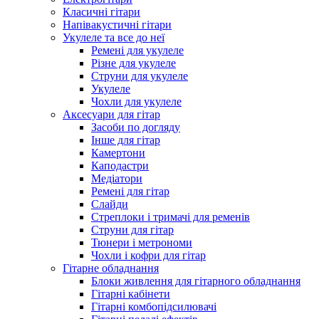
Класичні гітари
Напівакустичні гітари
Укулеле та все до неї
Ремені для укулеле
Різне для укулеле
Струни для укулеле
Укулеле
Чохли для укулеле
Аксесуари для гітар
Засоби по догляду
Інше для гітар
Камертони
Каподастри
Медіатори
Ремені для гітар
Слайди
Стреплоки і тримачі для ременів
Струни для гітар
Тюнери і метрономи
Чохли і кофри для гітар
Гітарне обладнання
Блоки живлення для гітарного обладнання
Гітарні кабінети
Гітарні комбопідсилювачі