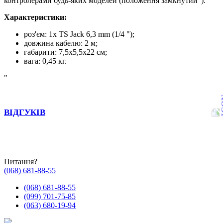
контролерами будь-яких моделей (положення замкнутий").
Характеристики:
роз'єм: 1x TS Jack 6,3 mm (1/4 ");
довжина кабелю: 2 м;
габарити: 7,5х5,5х22 см;
вага: 0,45 кг.
"
ВІДГУКІВ
Питання?
(068) 681-88-55
(068) 681-88-55
(099) 701-75-85
(063) 680-19-94