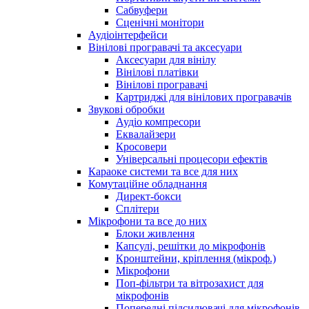
Сабвуфери
Сценічні монітори
Аудіоінтерфейси
Вінілові програвачі та аксесуари
Аксесуари для вінілу
Вінілові платівки
Вінілові програвачі
Картриджі для вінілових програвачів
Звукові обробки
Аудіо компресори
Еквалайзери
Кросовери
Універсальні процесори ефектів
Караоке системи та все для них
Комутаційне обладнання
Директ-бокси
Сплітери
Мікрофони та все до них
Блоки живлення
Капсулі, решітки до мікрофонів
Кронштейни, кріплення (мікроф.)
Мікрофони
Поп-фільтри та вітрозахист для
мікрофонів
Попередні підсилювачі для мікрофонів