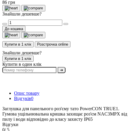
86 грн
Знайшли дешевше?
До кошика
Купити в 1 клік
Розстрочка online
Знайшли дешевше?
Купити в 1 клік
Купити в один клік
➔
Опис товару
Відгуків
0
Заглушка для панельного роз'єму тато PowerCON TRUE1.
Гумова ущільнювальна кришка захищає роз'єм NAC3MPX від
пилу і води відповідно до класу захисту IP65
Відгуки
0
/ 5