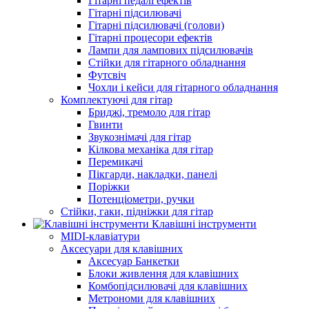
Гітарні педалі ефектів
Гітарні підсилювачі
Гітарні підсилювачі (голови)
Гітарні процесори ефектів
Лампи для лампових підсилювачів
Стійки для гітарного обладнання
Футсвіч
Чохли і кейси для гітарного обладнання
Комплектуючі для гітар
Бриджі, тремоло для гітар
Гвинти
Звукознімачі для гітар
Кілкова механіка для гітар
Перемикачі
Пікгарди, накладки, панелі
Поріжки
Потенціометри, ручки
Стійки, гаки, підніжки для гітар
Клавішні інструменти
MIDI-клавіатури
Аксесуари для клавішних
Аксесуар Банкетки
Блоки живлення для клавішних
Комбопідсилювачі для клавішних
Метрономи для клавішних