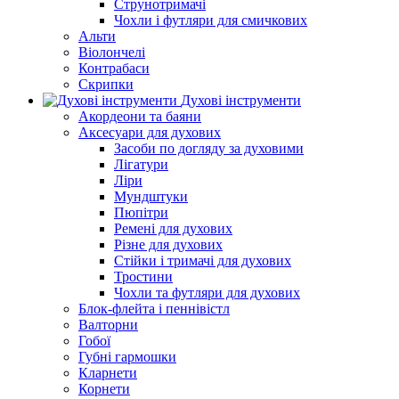
Струнотримачі
Чохли і футляри для смичкових
Альти
Віолончелі
Контрабаси
Скрипки
Духові інструменти
Акордеони та баяни
Аксесуари для духових
Засоби по догляду за духовими
Лігатури
Ліри
Мундштуки
Пюпітри
Ремені для духових
Різне для духових
Стійки і тримачі для духових
Тростини
Чохли та футляри для духових
Блок-флейта і пеннівістл
Валторни
Гобої
Губні гармошки
Кларнети
Корнети