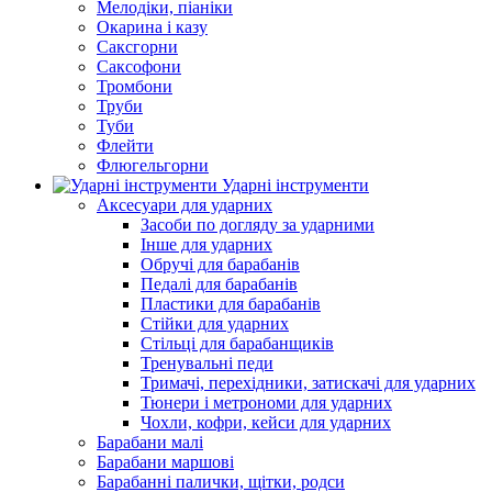
Мелодіки, піаніки
Окарина і казу
Саксгорни
Саксофони
Тромбони
Труби
Туби
Флейти
Флюгельгорни
Ударні інструменти
Аксесуари для ударних
Засоби по догляду за ударними
Інше для ударних
Обручі для барабанів
Педалі для барабанів
Пластики для барабанів
Стійки для ударних
Стільці для барабанщиків
Тренувальні педи
Тримачі, перехідники, затискачі для ударних
Тюнери і метрономи для ударних
Чохли, кофри, кейси для ударних
Барабани малі
Барабани маршові
Барабанні палички, щітки, родси