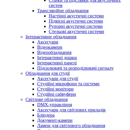
Стійки та підставки для акустичних
систем
Трансляційне обладнання
Настінні акустичні системи
Підвісні акустичні системи
Рупорні акустичні системи
Стельові акустичні системи
Інтерактивне обладнання
Аксесуари
Відеокамери
Відеообладнання
Інтерактивні дошки
Інтерактивні панелі
Підсилювачі та розподілювачі сигналу
Обладнання для студії
Аксесуари для студії
Студійні мікрофони та системи
Студійні монітори
Студійні сабвуфери
Світлове обладнання
DMX-управління
Аксесуари для світлових приладів
Бліндера
Документ-камери
Лампи для світлового обладнання