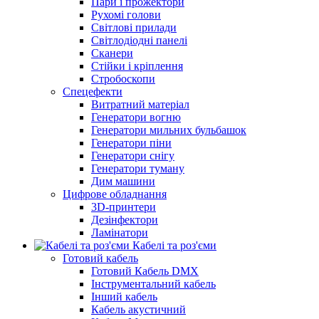
Пари і прожектори
Рухомі голови
Світлові прилади
Світлодіодні панелі
Сканери
Стійки і кріплення
Стробоскопи
Спецефекти
Витратний матеріал
Генератори вогню
Генератори мильних бульбашок
Генератори піни
Генератори снігу
Генератори туману
Дим машини
Цифрове обладнання
3D-принтери
Дезінфектори
Ламінатори
Кабелі та роз'єми
Готовий кабель
Готовий Кабель DMX
Інструментальний кабель
Інший кабель
Кабель акустичний