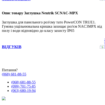
Опис товару Заглушка Neutrik SCNAC-MPX
Заглушка для панельного роз'єму тато PowerCON TRUE1.
Гумова ущільнювальна кришка захищає роз'єм NAC3MPX від
пилу і води відповідно до класу захисту IP65
ВІДГУКІВ
Питання?
(068) 681-88-55
(068) 681-88-55
(099) 701-75-85
(063) 680-19-94