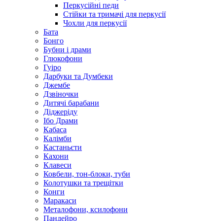
Перкусійні педи
Стійки та тримачі для перкусії
Чохли для перкусії
Бата
Бонго
Бубни і драми
Глюкофони
Гуіро
Дарбуки та Думбеки
Джембе
Дзвіночки
Дитячі барабани
Діджеріду
Ібо Драми
Кабаса
Калімби
Кастаньєти
Кахони
Клавеси
Ковбели, тон-блоки, туби
Колотушки та трещітки
Конги
Маракаси
Металофони, ксилофони
Пандейро