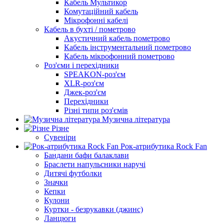
Кабель Мультикор
Комутаційний кабель
Мікрофонні кабелі
Кабель в бухті / пометрово
Акустичний кабель пометрово
Кабель інструментальний пометрово
Кабель мікрофонний пометрово
Роз'єми і перехідники
SPEAKON-роз'єм
XLR-роз'єм
Джек-роз'єм
Перехідники
Різні типи роз'ємів
Музична література
Різне
Сувеніри
Рок-атрибутика Rock Fan
Бандани бафи балаклави
Браслети напульсники наручі
Дитячі футболки
Значки
Кепки
Кулони
Куртки - безрукавки (джинс)
Ланцюги