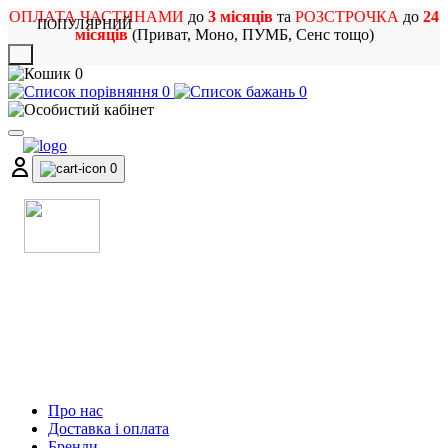
ОПЛАТА ЧАСТИНАМИ
до
3 місяців
та
РОЗСТРОЧКА
до
24
ПОПУЛЯРНИЙ
місяців
(Приват, Моно, ПУМБ, Сенс тощо)
X
0
0
0
0
МАГАЗИН
МУЗИЧНИХ ІНСТРУМЕНТІВ
ТА РОК АТРИБУТИКИ
Про нас
Доставка і оплата
Бренди