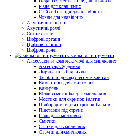
Педалі сустейна та педальні блоки
Різне для клавішних
Стійки і стенди для клавішних
Чохли для клавішних
Акустичні піаніно
Акустичні роялі
Синтезатори
Цифрові органи
Цифрові піаніно
Цифрові роялі
Смичкові інструменти
Аксесуари та комплектуючі для смичкових
Аксесуар Сурдинка
Диригентські палички
Засоби по догляду за смичковими
Камертони для смичкових
Каніфоль
Кілкова механіка для смичкових
Мостики для скрипок і альтів
Підборiдники для скрипок і альтів
Підставки під струни
Різне для смичкових
Смички
Стійки для смичкових
Струни для смичкових