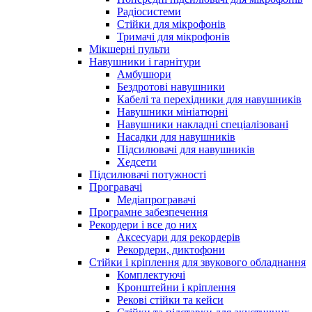
Радіосистеми
Стійки для мікрофонів
Тримачі для мікрофонів
Мікшерні пульти
Навушники і гарнітури
Амбушюри
Бездротові навушники
Кабелі та перехідники для навушників
Навушники мініатюрні
Навушники накладні спеціалізовані
Насадки для навушників
Підсилювачі для навушників
Хедсети
Підсилювачі потужності
Програвачі
Медіапрогравачі
Програмне забезпечення
Рекордери і все до них
Аксесуари для рекордерів
Рекордери, диктофони
Стійки і кріплення для звукового обладнання
Комплектуючі
Кронштейни і кріплення
Рекові стійки та кейси