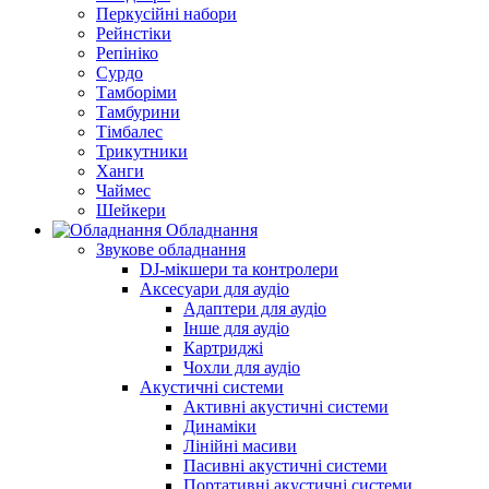
Перкусійні набори
Рейнстіки
Репініко
Сурдо
Тамборіми
Тамбурини
Тімбалес
Трикутники
Ханги
Чаймес
Шейкери
Обладнання
Звукове обладнання
DJ-мікшери та контролери
Аксесуари для аудіо
Адаптери для аудіо
Інше для аудіо
Картриджі
Чохли для аудіо
Акустичні системи
Активні акустичні системи
Динаміки
Лінійні масиви
Пасивні акустичні системи
Портативні акустичні системи