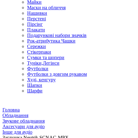
Майки
Маски на обличчя
Нашивки
Перстені
Пірсінг
Плакати
Подарункові набори значків
Рок-атрибутика Чашки
Сережки
Стікерпаки
Сумки та шопери
Туніки,Легінси
Футболки
Футболки з довгим рукавом
Худі, кенгуру
Шапки
Шарфи
Головна
Обладнання
Звукове обладнання
Аксесуари для аудіо
Інше для аудіо
Заглушка Neutrik SCNAC-MPX