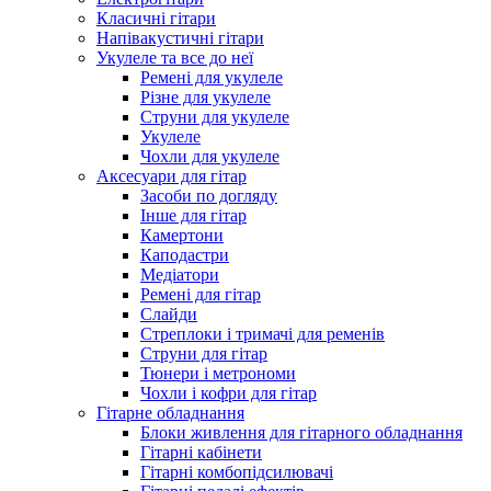
Класичні гітари
Напівакустичні гітари
Укулеле та все до неї
Ремені для укулеле
Різне для укулеле
Струни для укулеле
Укулеле
Чохли для укулеле
Аксесуари для гітар
Засоби по догляду
Інше для гітар
Камертони
Каподастри
Медіатори
Ремені для гітар
Слайди
Стреплоки і тримачі для ременів
Струни для гітар
Тюнери і метрономи
Чохли і кофри для гітар
Гітарне обладнання
Блоки живлення для гітарного обладнання
Гітарні кабінети
Гітарні комбопідсилювачі