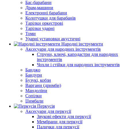
Бас-барабани
Драм-машини
Електронні барабани
Колотушки для барабанів
Тарілки оркестрові
Тарілки ударні
Томи
Ударні установки акустичні
Народні інструменти
Аксесуари для народних інструментів
Струни, ключі, каподастри для народних
інструментів
Чохли і стійки для народних інструментів
Банджо
Бандури
Бузукі, кобзи
Варгани (дримби)
Мандоліни
Сопілки
Цимбали
Перкусія
Аксесуари для перкусії
Звукові ефекти для перкусії
Мембрани для перкусії
Палички для перкусії