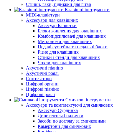
Стійки, гаки, підніжки для гітар
Клавішні інструменти
MIDI-клавіатури
Аксесуари для клавішних
Аксесуар Банкетки
Блоки живлення для клавішних
Комбопідсилювачі для клавішних
Метрономи для клавішних
Педалі сустейна та педальні блоки
Різне для клавішних
Стійки і стенди для клавішних
Чохли для клавішних
Акустичні піаніно
Акустичні роялі
Синтезатори
Цифрові органи
Цифрові піаніно
Цифрові роялі
Смичкові інструменти
Аксесуари та комплектуючі для смичкових
Аксесуар Сурдинка
Диригентські палички
Засоби по догляду за смичковими
Камертони для смичкових
Каніфоль