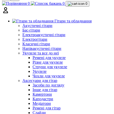
0
0
0
Гітари та обладнання
Акустичні гітари
Бас-гітари
Електроакустичні гітари
Електрогітари
Класичні гітари
Напівакустичні гітари
Укулеле та все до неї
Ремені для укулеле
Різне для укулеле
Струни для укулеле
Укулеле
Чохли для укулеле
Аксесуари для гітар
Засоби по догляду
Інше для гітар
Камертони
Каподастри
Медіатори
Ремені для гітар
Слайди