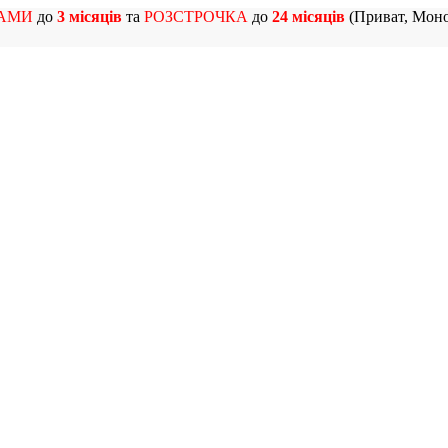
АМИ
до
3 місяців
та
РОЗСТРОЧКА
до
24 місяців
(Приват, Моно