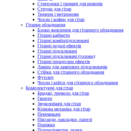
Стреплоки і тримачі для ременів
Струни для гітар
Тюнери і метрономи
Чохли і кофри для гітар
Гітарне обладнання
Блоки живлення для гітарного обладнання
Гітарні кабінети
Гітарні комбопідсилювачі
Гітарні педалі ефектів
Гітарні підсилювачі
Гітарні підсилювачі (голови)
Гітарні процесори ефектів
Лампи для лампових підсилювачів
Стійки для гітарного обладнання
Футсвіч
Чохли і кейси для гітарного обладнання
Комплектуючі для гітар
Бриджі, тремоло для гітар
Гвинти
Звукознімачі для гітар
Кілкова механіка для гітар
Перемикачі
Пікгарди, накладки, панелі
Поріжки
Потенціометри, ручки