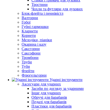
Стійки і тримачі для духових
Тростини
Чохли та футляри для духових
Блок-флейта і пеннівістл
Валторни
Гобої
Губні гармошки
Кларнети
Корнети
Мелодіки, піаніки
Окарина і казу
Саксгорни
Саксофони
Тромбони
Труби
Туби
Флейти
Флюгельгорни
Ударні інструменти
Аксесуари для ударних
Засоби по догляду за ударними
Інше для ударних
Обручі для барабанів
Педалі для барабанів
Пластики для барабанів