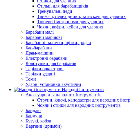
Стійки для ударних
Стільці для барабанщиків
Тренувальні педи
Тримачі, перехідники, затискачі для ударних
Тюнери і метрономи для ударних
Чохли, кофри, кейси для ударних
Барабани малі
Барабани маршові
Барабанні палички, щітки, родси
Бас-барабани
Драм-машини
Електронні барабани
Колотушки для барабанів
Тарілки оркестрові
Тарілки ударні
Томи
Ударні установки акустичні
Народні інструменти
Аксесуари для народних інструментів
Струни, ключі, каподастри для народних інст
Чохли і стійки для народних інструментів
Банджо
Бандури
Бузукі, кобзи
Варгани (дримби)