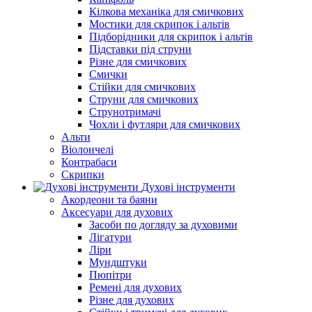
Кілкова механіка для смичкових
Мостики для скрипок і альтів
Підборiдники для скрипок і альтів
Підставки під струни
Різне для смичкових
Смички
Стійки для смичкових
Струни для смичкових
Струнотримачі
Чохли і футляри для смичкових
Альти
Віолончелі
Контрабаси
Скрипки
Духові інструменти
Акордеони та баяни
Аксесуари для духових
Засоби по догляду за духовими
Лігатури
Ліри
Мундштуки
Пюпітри
Ремені для духових
Різне для духових