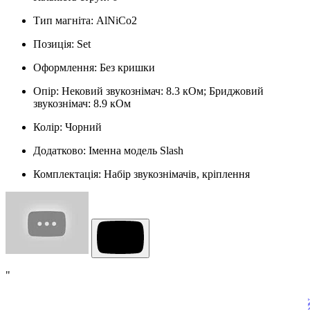
Тип магніта
:
AlNiCo2
Позиція
:
Set
Оформлення
:
Без кришки
Опір
:
Нековий звукознімач: 8.3 кОм; Бриджовий
звукознімач: 8.9 кОм
Колір
:
Чорний
Додатково
:
Іменна модель Slash
Комплектація
:
Набір звукознімачів, кріплення
"