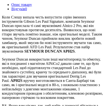
Опис товару
Відгуків
0
Коли Слешу випала честь випустити серію іменних
інструментів Gibson Les Paul Signature, компанія Seymour
Duncan прислала ті самі звукознімачі Alnico 2 Pro, які він
використовував протягом десятиліть. Виявилося, що нові
гітари звучать помітно інакше, ніж оригінальні моделі. Таким
чином, Seymour Duncan прийняли виклик зробити новий
хамбакер, який змусив би нові інструменти звучати так само,
як оригінальний AFD Les Paul. Результатом став набір
звукознімачів
SEYMOUR DUNCAN APH2S
.
Seymour Duncan використали інші магнітопровід та обмотку,
які в поєднанні з магнітом AlNiCo2 давали саме те, що було
необхідно, щоб підштовхнути стандартний Les Paul до
знайомого сустейну, кранчу та середнього діапазону, які були
так характерні для звучання оригінальної Derrig Les
Paul.
APH2S
вручну виготовляються в Санта-Барбарі так
само, як і оригінальні моделі в 80-х, з нижньою пластиною з
нейзильберу з довгими монтажними ніжками, 1
кондукторним проводом з обплетенням, кленовою розпіркою,
паперовою стрічкою та восковим покриттям.
P.S. Якщо вам цікаво, так, цей набір, у точності збігається з