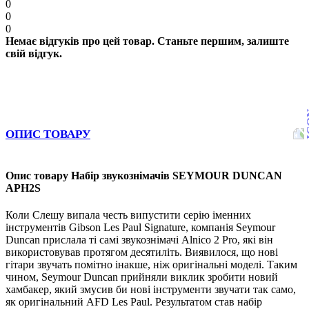
0
0
0
Немає відгуків про цей товар. Станьте першим, залиште
свій відгук.
ОПИС ТОВАРУ
Опис товару Набір звукознімачів SEYMOUR DUNCAN
APH2S
Коли Слешу випала честь випустити серію іменних
інструментів Gibson Les Paul Signature, компанія Seymour
Duncan прислала ті самі звукознімачі Alnico 2 Pro, які він
використовував протягом десятиліть. Виявилося, що нові
гітари звучать помітно інакше, ніж оригінальні моделі. Таким
чином, Seymour Duncan прийняли виклик зробити новий
хамбакер, який змусив би нові інструменти звучати так само,
як оригінальний AFD Les Paul. Результатом став набір