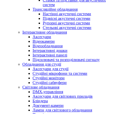
Стійки та підставки для акустичних
систем
Трансляційне обладнання
Настінні акустичні системи
Підвісні акустичні системи
Рупорні акустичні системи
Стельові акустичні системи
Інтерактивне обладнання
Аксесуари
Відеокамери
Відеообладнання
Інтерактивні дошки
Інтерактивні панелі
Підсилювачі та розподілювачі сигналу
Обладнання для студії
Аксесуари для студії
Студійні мікрофони та системи
Студійні монітори
Студійні сабвуфери
Світлове обладнання
DMX-управління
Аксесуари для світлових приладів
Бліндера
Документ-камери
Лампи для світлового обладнання