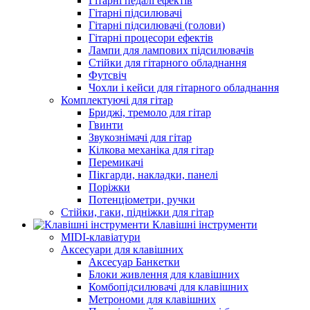
Гітарні педалі ефектів
Гітарні підсилювачі
Гітарні підсилювачі (голови)
Гітарні процесори ефектів
Лампи для лампових підсилювачів
Стійки для гітарного обладнання
Футсвіч
Чохли і кейси для гітарного обладнання
Комплектуючі для гітар
Бриджі, тремоло для гітар
Гвинти
Звукознімачі для гітар
Кілкова механіка для гітар
Перемикачі
Пікгарди, накладки, панелі
Поріжки
Потенціометри, ручки
Стійки, гаки, підніжки для гітар
Клавішні інструменти
MIDI-клавіатури
Аксесуари для клавішних
Аксесуар Банкетки
Блоки живлення для клавішних
Комбопідсилювачі для клавішних
Метрономи для клавішних