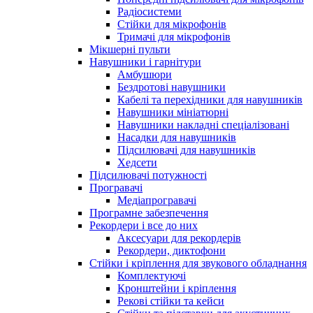
Радіосистеми
Стійки для мікрофонів
Тримачі для мікрофонів
Мікшерні пульти
Навушники і гарнітури
Амбушюри
Бездротові навушники
Кабелі та перехідники для навушників
Навушники мініатюрні
Навушники накладні спеціалізовані
Насадки для навушників
Підсилювачі для навушників
Хедсети
Підсилювачі потужності
Програвачі
Медіапрогравачі
Програмне забезпечення
Рекордери і все до них
Аксесуари для рекордерів
Рекордери, диктофони
Стійки і кріплення для звукового обладнання
Комплектуючі
Кронштейни і кріплення
Рекові стійки та кейси