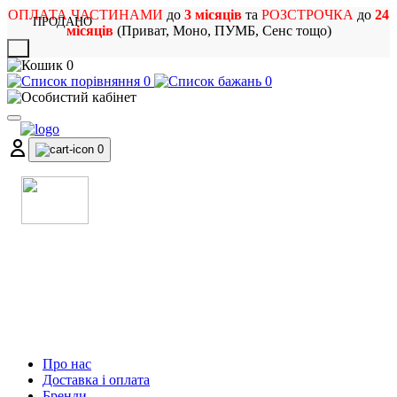
ОПЛАТА ЧАСТИНАМИ
до
3 місяців
та
РОЗСТРОЧКА
до
24
ПРОДАНО
місяців
(Приват, Моно, ПУМБ, Сенс тощо)
X
0
0
0
0
МАГАЗИН
МУЗИЧНИХ ІНСТРУМЕНТІВ
ТА РОК АТРИБУТИКИ
Про нас
Доставка і оплата
Бренди