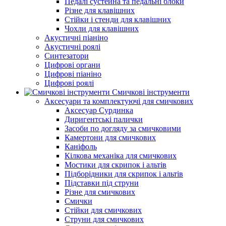
Педалі сустейна та педальні блоки
Різне для клавішних
Стійки і стенди для клавішних
Чохли для клавішних
Акустичні піаніно
Акустичні роялі
Синтезатори
Цифрові органи
Цифрові піаніно
Цифрові роялі
Смичкові інструменти
Аксесуари та комплектуючі для смичкових
Аксесуар Сурдинка
Диригентські палички
Засоби по догляду за смичковими
Камертони для смичкових
Каніфоль
Кілкова механіка для смичкових
Мостики для скрипок і альтів
Підборiдники для скрипок і альтів
Підставки під струни
Різне для смичкових
Смички
Стійки для смичкових
Струни для смичкових