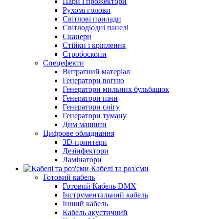
Пари і прожектори
Рухомі голови
Світлові прилади
Світлодіодні панелі
Сканери
Стійки і кріплення
Стробоскопи
Спецефекти
Витратний матеріал
Генератори вогню
Генератори мильних бульбашок
Генератори піни
Генератори снігу
Генератори туману
Дим машини
Цифрове обладнання
3D-принтери
Дезінфектори
Ламінатори
Кабелі та роз'єми
Готовий кабель
Готовий Кабель DMX
Інструментальний кабель
Інший кабель
Кабель акустичний