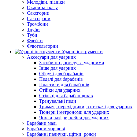
Мелодіки, піаніки
Окарина і казу
Саксгорни
Саксофони
Тромбони
Труби
Туби
Флейти
Флюгельгорни
Ударні інструменти
Аксесуари для ударних
Засоби по догляду за ударними
Інше для ударних
Обручі для барабанів
Педалі для барабанів
Пластики для барабанів
Стійки для ударних
Стільці для барабанщиків
Тренувальні педи
Тримачі, перехідники, затискачі для ударних
Тюнери і метрономи для ударних
Чохли, кофри, кейси для ударних
Барабани малі
Барабани маршові
Барабанні палички, щітки, родси