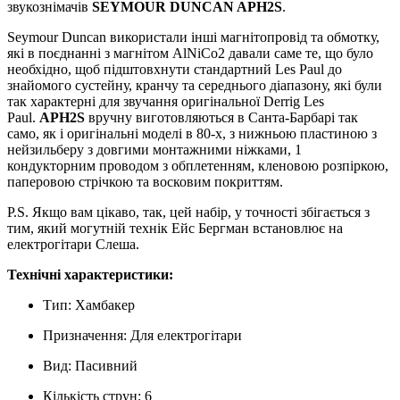
звукознімачів
SEYMOUR DUNCAN APH2S
.
Seymour Duncan використали інші магнітопровід та обмотку,
які в поєднанні з магнітом AlNiCo2 давали саме те, що було
необхідно, щоб підштовхнути стандартний Les Paul до
знайомого сустейну, кранчу та середнього діапазону, які були
так характерні для звучання оригінальної Derrig Les
Paul.
APH2S
вручну виготовляються в Санта-Барбарі так
само, як і оригінальні моделі в 80-х, з нижньою пластиною з
нейзильберу з довгими монтажними ніжками, 1
кондукторним проводом з обплетенням, кленовою розпіркою,
паперовою стрічкою та восковим покриттям.
P.S. Якщо вам цікаво, так, цей набір, у точності збігається з
тим, який могутній технік Ейс Бергман встановлює на
електрогітари Слеша.
Технічні характеристики:
Тип:
Хамбакер
Призначення
:
Для електрогітари
Вид
:
Пасивний
Кількість струн
:
6