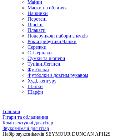
Майки
Маски на обличчя
Нашивки
Перстені
Пірсінг
Плакати
Подарункові набори значків
Рок-атрибутика Чашки
Сережки
Стікерпаки
Сумки та шопери
Туніки,Легінси
Футболки
Футболки з довгим рукавом
Худі, кенгуру
Шапки
Шарфи
Головна
Гітари та обладнання
Комплектуючі для гітар
Звукознімачі для гітар
Набір звукознімачів SEYMOUR DUNCAN APH2S