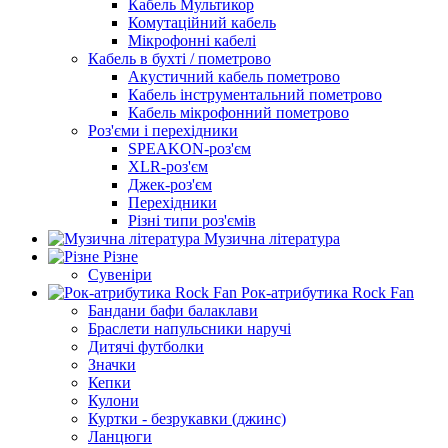
Кабель Мультикор
Комутаційний кабель
Мікрофонні кабелі
Кабель в бухті / пометрово
Акустичний кабель пометрово
Кабель інструментальний пометрово
Кабель мікрофонний пометрово
Роз'єми і перехідники
SPEAKON-роз'єм
XLR-роз'єм
Джек-роз'єм
Перехідники
Різні типи роз'ємів
Музична література
Різне
Сувеніри
Рок-атрибутика Rock Fan
Бандани бафи балаклави
Браслети напульсники наручі
Дитячі футболки
Значки
Кепки
Кулони
Куртки - безрукавки (джинс)
Ланцюги