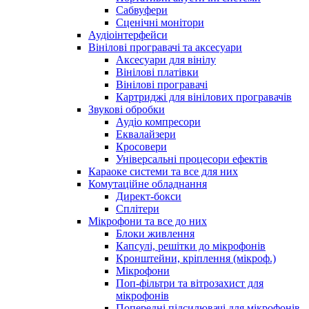
Сабвуфери
Сценічні монітори
Аудіоінтерфейси
Вінілові програвачі та аксесуари
Аксесуари для вінілу
Вінілові платівки
Вінілові програвачі
Картриджі для вінілових програвачів
Звукові обробки
Аудіо компресори
Еквалайзери
Кросовери
Універсальні процесори ефектів
Караоке системи та все для них
Комутаційне обладнання
Директ-бокси
Сплітери
Мікрофони та все до них
Блоки живлення
Капсулі, решітки до мікрофонів
Кронштейни, кріплення (мікроф.)
Мікрофони
Поп-фільтри та вітрозахист для
мікрофонів
Попередні підсилювачі для мікрофонів