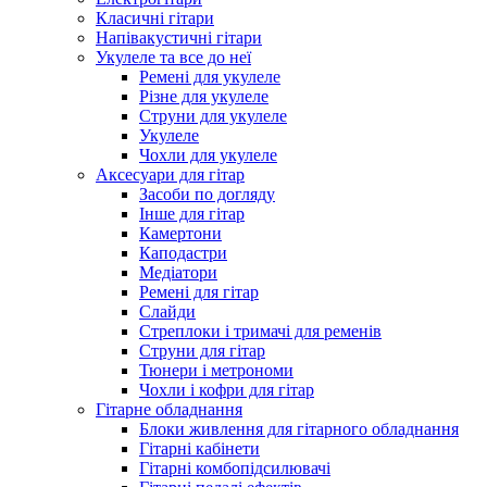
Класичні гітари
Напівакустичні гітари
Укулеле та все до неї
Ремені для укулеле
Різне для укулеле
Струни для укулеле
Укулеле
Чохли для укулеле
Аксесуари для гітар
Засоби по догляду
Інше для гітар
Камертони
Каподастри
Медіатори
Ремені для гітар
Слайди
Стреплоки і тримачі для ременів
Струни для гітар
Тюнери і метрономи
Чохли і кофри для гітар
Гітарне обладнання
Блоки живлення для гітарного обладнання
Гітарні кабінети
Гітарні комбопідсилювачі