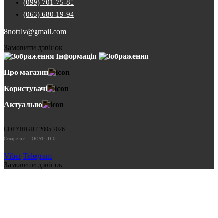
(099) 701-75-85
(063) 680-19-94
8notalv@gmail.com
Замовити дзвінок
Інформація
Про магазин
Користувачі
Актуально
COPYRIGHT 2005-2026
Cтворено в — OC STUDIO
Viber
Telegram
Замовити дзвінок