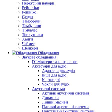
Перкусійні набори
Рейнстіки
Репініко
Сурдо
Тамборіми
Тамбурини
Тімбалес
Трикутники
Ханги
Чаймес
Шейкери
Обладнання
Звукове обладнання
DJ-мікшери та контролери
Аксесуари для аудіо
Адаптери для аудіо
Інше для аудіо
Картриджі
Чохли для аудіо
Акустичні системи
Активні акустичні системи
Динаміки
Лінійні масиви
Пасивні акустичні системи
Портативні акустичні системи