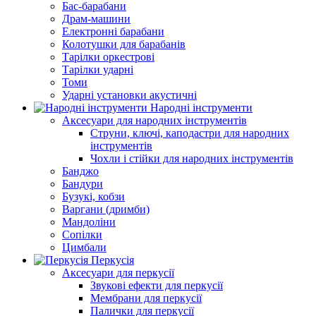
Бас-барабани
Драм-машини
Електронні барабани
Колотушки для барабанів
Тарілки оркестрові
Тарілки ударні
Томи
Ударні установки акустичні
Народні інструменти
Аксесуари для народних інструментів
Струни, ключі, каподастри для народних
інструментів
Чохли і стійки для народних інструментів
Банджо
Бандури
Бузукі, кобзи
Варгани (дримби)
Мандоліни
Сопілки
Цимбали
Перкусія
Аксесуари для перкусії
Звукові ефекти для перкусії
Мембрани для перкусії
Палички для перкусії