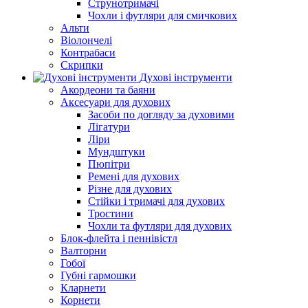
Струнотримачі
Чохли і футляри для смичкових
Альти
Віолончелі
Контрабаси
Скрипки
Духові інструменти
Акордеони та баяни
Аксесуари для духових
Засоби по догляду за духовими
Лігатури
Ліри
Мундштуки
Пюпітри
Ремені для духових
Різне для духових
Стійки і тримачі для духових
Тростини
Чохли та футляри для духових
Блок-флейта і пеннівістл
Валторни
Гобої
Губні гармошки
Кларнети
Корнети