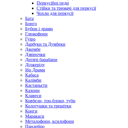
Перкусійні педи
Стійки та тримачі для перкусії
Чохли для перкусії
Бата
Бонго
Бубни і драми
Глюкофони
Гуіро
Дарбуки та Думбеки
Джембе
Дзвіночки
Дитячі барабани
Діджеріду
Ібо Драми
Кабаса
Калімби
Кастаньєти
Кахони
Клавеси
Ковбели, тон-блоки, туби
Колотушки та трещітки
Конги
Маракаси
Металофони, ксилофони
Пандейро