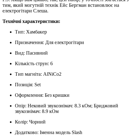
тим, який могутній технік Ейс Бергман встановлює на
електрогітари Слеша.
Технічні характеристики:
Тип:
Хамбакер
Призначення
:
Для електрогітари
Вид
:
Пасивний
Кількість струн
:
6
Тип магніта
:
AlNiCo2
Позиція
:
Set
Оформлення
:
Без кришки
Опір
:
Нековий звукознімач: 8.3 кОм; Бриджовий
звукознімач: 8.9 кОм
Колір
:
Чорний
Додатково
:
Іменна модель Slash