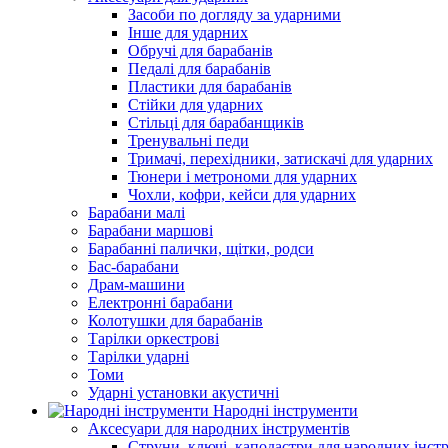
Засоби по догляду за ударними
Інше для ударних
Обручі для барабанів
Педалі для барабанів
Пластики для барабанів
Стійки для ударних
Стільці для барабанщиків
Тренувальні педи
Тримачі, перехідники, затискачі для ударних
Тюнери і метрономи для ударних
Чохли, кофри, кейси для ударних
Барабани малі
Барабани маршові
Барабанні палички, щітки, родси
Бас-барабани
Драм-машини
Електронні барабани
Колотушки для барабанів
Тарілки оркестрові
Тарілки ударні
Томи
Ударні установки акустичні
Народні інструменти
Аксесуари для народних інструментів
Струни, ключі, каподастри для народних інст