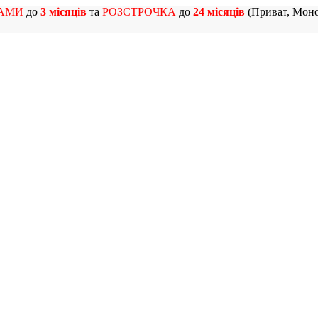
АМИ
до
3 місяців
та
РОЗСТРОЧКА
до
24 місяців
(Приват, Моно