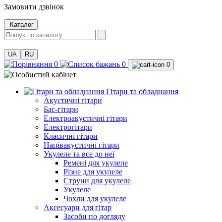
Замовити дзвінок
Каталог
UA
RU
0
0
0
Гітари та обладнання
Акустичні гітари
Бас-гітари
Електроакустичні гітари
Електрогітари
Класичні гітари
Напівакустичні гітари
Укулеле та все до неї
Ремені для укулеле
Різне для укулеле
Струни для укулеле
Укулеле
Чохли для укулеле
Аксесуари для гітар
Засоби по догляду