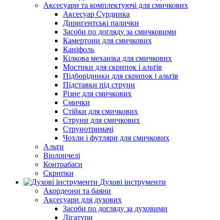
Аксесуари та комплектуючі для смичкових
Аксесуар Сурдинка
Диригентські палички
Засоби по догляду за смичковими
Камертони для смичкових
Каніфоль
Кілкова механіка для смичкових
Мостики для скрипок і альтів
Підборiдники для скрипок і альтів
Підставки під струни
Різне для смичкових
Смички
Стійки для смичкових
Струни для смичкових
Струнотримачі
Чохли і футляри для смичкових
Альти
Віолончелі
Контрабаси
Скрипки
Духові інструменти
Акордеони та баяни
Аксесуари для духових
Засоби по догляду за духовими
Лігатури