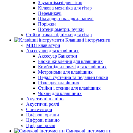
Звукознімачі для гітар
Кілкова механіка для гітар
Перемикачі
Пікгарди, накладки, панелі
Поріжки
Потенціометри, ручки
Стійки, гаки, підніжки для гітар
Клавішні інструменти
MIDI-клавіатури
Аксесуари для клавішних
Аксесуар Банкетки
Блоки живлення для клавішних
Комбопідсилювачі для клавішних
Метрономи для клавішних
Педалі сустейна та педальні блоки
Різне для клавішних
Стійки і стенди для клавішних
Чохли для клавішних
Акустичні піаніно
Акустичні роялі
Синтезатори
Цифрові органи
Цифрові піаніно
Цифрові роялі
Смичкові інструменти