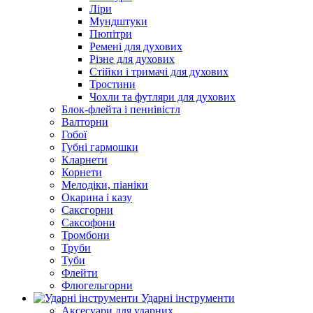
Ліри
Мундштуки
Пюпітри
Ремені для духових
Різне для духових
Стійки і тримачі для духових
Тростини
Чохли та футляри для духових
Блок-флейта і пеннівістл
Валторни
Гобої
Губні гармошки
Кларнети
Корнети
Мелодіки, піаніки
Окарина і казу
Саксгорни
Саксофони
Тромбони
Труби
Туби
Флейти
Флюгельгорни
Ударні інструменти
Аксесуари для ударних