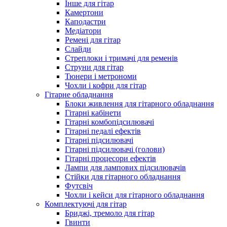
Інше для гітар
Камертони
Каподастри
Медіатори
Ремені для гітар
Слайди
Стреплоки і тримачі для ременів
Струни для гітар
Тюнери і метрономи
Чохли і кофри для гітар
Гітарне обладнання
Блоки живлення для гітарного обладнання
Гітарні кабінети
Гітарні комбопідсилювачі
Гітарні педалі ефектів
Гітарні підсилювачі
Гітарні підсилювачі (голови)
Гітарні процесори ефектів
Лампи для лампових підсилювачів
Стійки для гітарного обладнання
Футсвіч
Чохли і кейси для гітарного обладнання
Комплектуючі для гітар
Бриджі, тремоло для гітар
Гвинти