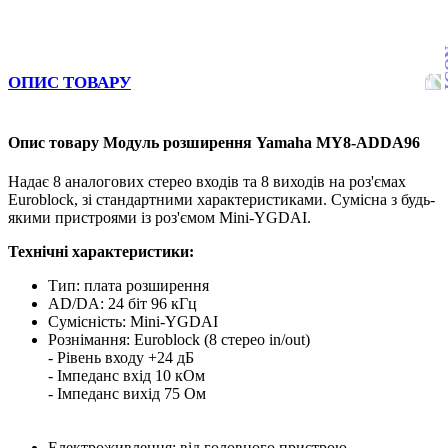
ОПИС ТОВАРУ
Опис товару Модуль розширення Yamaha MY8-ADDA96
Надає 8 аналогових стерео входів та 8 виходів на роз'ємах
Euroblock, зі стандартними характеристиками. Сумісна з будь-
якими пристроями із роз'ємом Mini-YGDAI.
Технічні характеристики:
Тип: плата розширення
AD/DA: 24 біт 96 кГц
Сумісність: Mini-YGDAI
Рознімання: Euroblock (8 стерео in/out)
- Рівень входу +24 дБ
- Імпеданс вхід 10 кОм
- Імпеданс вихід 75 Ом
Електроживлення: від головного пристрою