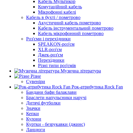
Кабель Мультикор
Комутаційний кабель
Мікрофонні кабелі
Кабель в бухті / пометрово
Акустичний кабель пометрово
Кабель інструментальний пометрово
Кабель мікрофонний пометрово
Роз'єми і перехідники
SPEAKON-роз'єм
XLR-роз'єм
Джек-роз'єм
Перехідники
Різні типи роз'ємів
Музична література
Різне
Сувеніри
Рок-атрибутика Rock Fan
Бандани бафи балаклави
Браслети напульсники наручі
Дитячі футболки
Значки
Кепки
Кулони
Куртки - безрукавки (джинс)
Ланцюги