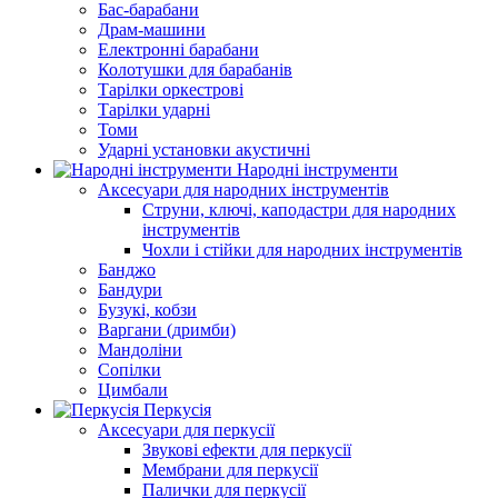
Бас-барабани
Драм-машини
Електронні барабани
Колотушки для барабанів
Тарілки оркестрові
Тарілки ударні
Томи
Ударні установки акустичні
Народні інструменти
Аксесуари для народних інструментів
Струни, ключі, каподастри для народних
інструментів
Чохли і стійки для народних інструментів
Банджо
Бандури
Бузукі, кобзи
Варгани (дримби)
Мандоліни
Сопілки
Цимбали
Перкусія
Аксесуари для перкусії
Звукові ефекти для перкусії
Мембрани для перкусії
Палички для перкусії