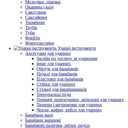
Мелодіки, піаніки
Окарина і казу
Саксгорни
Саксофони
Тромбони
Труби
Туби
Флейти
Флюгельгорни
Ударні інструменти
Аксесуари для ударних
Засоби по догляду за ударними
Інше для ударних
Обручі для барабанів
Педалі для барабанів
Пластики для барабанів
Стійки для ударних
Стільці для барабанщиків
Тренувальні педи
Тримачі, перехідники, затискачі для ударних
Тюнери і метрономи для ударних
Чохли, кофри, кейси для ударних
Барабани малі
Барабани маршові
Барабанні палички, щітки, родси