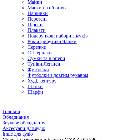
Майки
Маски на обличчя
Нашивки
Перстені
Пірсінг
Плакати
Подарункові набори значків
Рок-атрибутика Чашки
Сережки
Стікерпаки
Сумки та шопери
Туніки,Легінси
Футболки
Футболки з довгим рукавом
Худі, кенгуру
Шапки
Шарфи
Головна
Обладнання
Звукове обладнання
Аксесуари для аудіо
Інше для аудіо
Модуль розширення Yamaha MY8-ADDA96