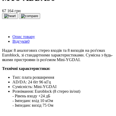
67 164 грн
Опис товару
Відгуків
0
Надає 8 аналогових стерео входів та 8 виходів на роз'ємах
Euroblock, зі стандартними характеристиками. Сумісна з будь-
якими пристроями із роз'ємом Mini-YGDAI.
Технічні характеристики:
Тип: плата розширення
AD/DA: 24 біт 96 кГц
Сумісність: Mini-YGDAI
Рознімання: Euroblock (8 стерео in/out)
- Рівень входу +24 дБ
- Імпеданс вхід 10 кОм
- Імпеданс вихід 75 Ом