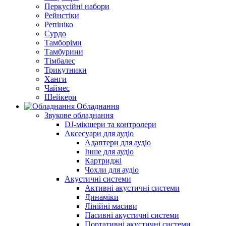
Перкусійні набори
Рейнстіки
Репініко
Сурдо
Тамборіми
Тамбурини
Тімбалес
Трикутники
Ханги
Чаймес
Шейкери
Обладнання
Звукове обладнання
DJ-мікшери та контролери
Аксесуари для аудіо
Адаптери для аудіо
Інше для аудіо
Картриджі
Чохли для аудіо
Акустичні системи
Активні акустичні системи
Динаміки
Лінійні масиви
Пасивні акустичні системи
Портативні акустичні системи