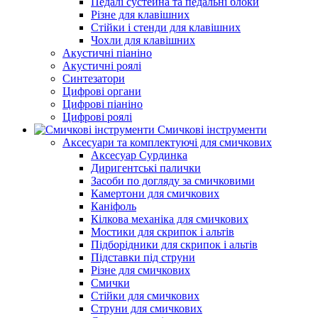
Педалі сустейна та педальні блоки
Різне для клавішних
Стійки і стенди для клавішних
Чохли для клавішних
Акустичні піаніно
Акустичні роялі
Синтезатори
Цифрові органи
Цифрові піаніно
Цифрові роялі
Смичкові інструменти
Аксесуари та комплектуючі для смичкових
Аксесуар Сурдинка
Диригентські палички
Засоби по догляду за смичковими
Камертони для смичкових
Каніфоль
Кілкова механіка для смичкових
Мостики для скрипок і альтів
Підборiдники для скрипок і альтів
Підставки під струни
Різне для смичкових
Смички
Стійки для смичкових
Струни для смичкових