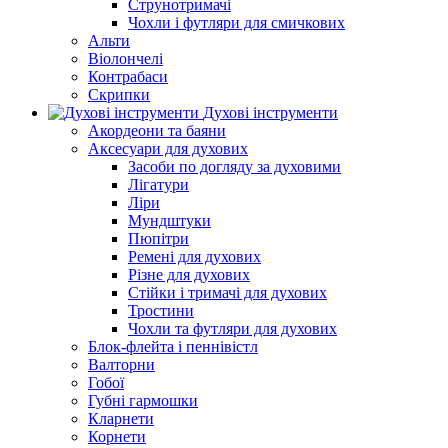
Струнотримачі
Чохли і футляри для смичкових
Альти
Віолончелі
Контрабаси
Скрипки
Духові інструменти
Акордеони та баяни
Аксесуари для духових
Засоби по догляду за духовими
Лігатури
Ліри
Мундштуки
Пюпітри
Ремені для духових
Різне для духових
Стійки і тримачі для духових
Тростини
Чохли та футляри для духових
Блок-флейта і пеннівістл
Валторни
Гобої
Губні гармошки
Кларнети
Корнети