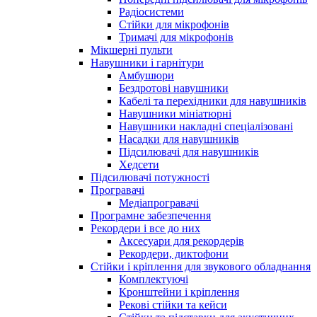
Радіосистеми
Стійки для мікрофонів
Тримачі для мікрофонів
Мікшерні пульти
Навушники і гарнітури
Амбушюри
Бездротові навушники
Кабелі та перехідники для навушників
Навушники мініатюрні
Навушники накладні спеціалізовані
Насадки для навушників
Підсилювачі для навушників
Хедсети
Підсилювачі потужності
Програвачі
Медіапрогравачі
Програмне забезпечення
Рекордери і все до них
Аксесуари для рекордерів
Рекордери, диктофони
Стійки і кріплення для звукового обладнання
Комплектуючі
Кронштейни і кріплення
Рекові стійки та кейси