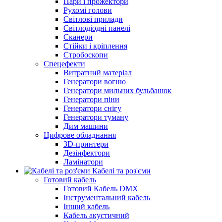
Пари і прожектори
Рухомі голови
Світлові прилади
Світлодіодні панелі
Сканери
Стійки і кріплення
Стробоскопи
Спецефекти
Витратний матеріал
Генератори вогню
Генератори мильних бульбашок
Генератори піни
Генератори снігу
Генератори туману
Дим машини
Цифрове обладнання
3D-принтери
Дезінфектори
Ламінатори
Кабелі та роз'єми
Готовий кабель
Готовий Кабель DMX
Інструментальний кабель
Інший кабель
Кабель акустичний