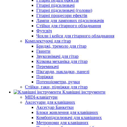
Гітарні педалі ефектів
Гітарні підсилювачі
Гітарні підсилювачі (голови)
Гітарні процесори ефектів
Лампи для лампових підсилювачів
Стійки для гітарного обладнання
Футсвіч
Чохли і кейси для гітарного обладнання
Комплектуючі для гітар
Бриджі, тремоло для гітар
Гвинти
Звукознімачі для гітар
Кілкова механіка для гітар
Перемикачі
Пікгарди, накладки, панелі
Поріжки
Потенціометри, ручки
Стійки, гаки, підніжки для гітар
Клавішні інструменти
MIDI-клавіатури
Аксесуари для клавішних
Аксесуар Банкетки
Блоки живлення для клавішних
Комбопідсилювачі для клавішних
Метрономи для клавішних