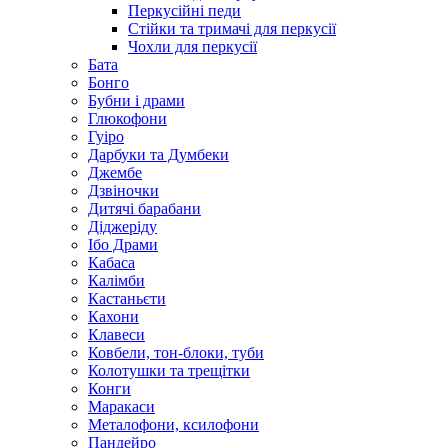
Перкусійні педи
Стійки та тримачі для перкусії
Чохли для перкусії
Бата
Бонго
Бубни і драми
Глюкофони
Гуіро
Дарбуки та Думбеки
Джембе
Дзвіночки
Дитячі барабани
Діджеріду
Ібо Драми
Кабаса
Калімби
Кастаньєти
Кахони
Клавеси
Ковбели, тон-блоки, туби
Колотушки та трещітки
Конги
Маракаси
Металофони, ксилофони
Пандейро