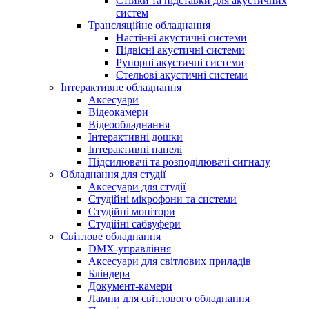
Стійки та підставки для акустичних
систем
Трансляційне обладнання
Настінні акустичні системи
Підвісні акустичні системи
Рупорні акустичні системи
Стельові акустичні системи
Інтерактивне обладнання
Аксесуари
Відеокамери
Відеообладнання
Інтерактивні дошки
Інтерактивні панелі
Підсилювачі та розподілювачі сигналу
Обладнання для студії
Аксесуари для студії
Студійні мікрофони та системи
Студійні монітори
Студійні сабвуфери
Світлове обладнання
DMX-управління
Аксесуари для світлових приладів
Бліндера
Документ-камери
Лампи для світлового обладнання