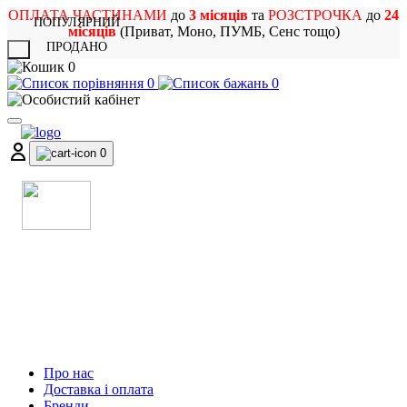
ОПЛАТА ЧАСТИНАМИ
до
3 місяців
та
РОЗСТРОЧКА
до
24
ПОПУЛЯРНИЙ
місяців
(Приват, Моно, ПУМБ, Сенс тощо)
ПРОДАНО
X
0
0
0
0
МАГАЗИН
МУЗИЧНИХ ІНСТРУМЕНТІВ
ТА РОК АТРИБУТИКИ
Про нас
Доставка і оплата
Бренди