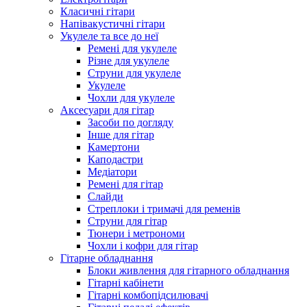
Класичні гітари
Напівакустичні гітари
Укулеле та все до неї
Ремені для укулеле
Різне для укулеле
Струни для укулеле
Укулеле
Чохли для укулеле
Аксесуари для гітар
Засоби по догляду
Інше для гітар
Камертони
Каподастри
Медіатори
Ремені для гітар
Слайди
Стреплоки і тримачі для ременів
Струни для гітар
Тюнери і метрономи
Чохли і кофри для гітар
Гітарне обладнання
Блоки живлення для гітарного обладнання
Гітарні кабінети
Гітарні комбопідсилювачі