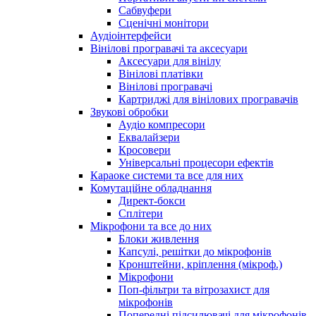
Сабвуфери
Сценічні монітори
Аудіоінтерфейси
Вінілові програвачі та аксесуари
Аксесуари для вінілу
Вінілові платівки
Вінілові програвачі
Картриджі для вінілових програвачів
Звукові обробки
Аудіо компресори
Еквалайзери
Кросовери
Універсальні процесори ефектів
Караоке системи та все для них
Комутаційне обладнання
Директ-бокси
Сплітери
Мікрофони та все до них
Блоки живлення
Капсулі, решітки до мікрофонів
Кронштейни, кріплення (мікроф.)
Мікрофони
Поп-фільтри та вітрозахист для
мікрофонів
Попередні підсилювачі для мікрофонів