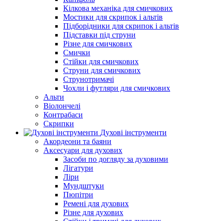
Кілкова механіка для смичкових
Мостики для скрипок і альтів
Підборiдники для скрипок і альтів
Підставки під струни
Різне для смичкових
Смички
Стійки для смичкових
Струни для смичкових
Струнотримачі
Чохли і футляри для смичкових
Альти
Віолончелі
Контрабаси
Скрипки
Духові інструменти
Акордеони та баяни
Аксесуари для духових
Засоби по догляду за духовими
Лігатури
Ліри
Мундштуки
Пюпітри
Ремені для духових
Різне для духових