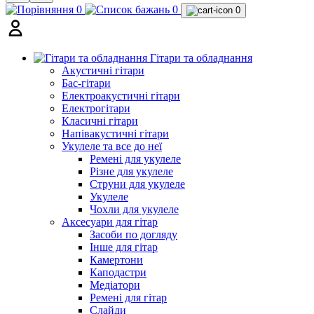
0
0
0
Гітари та обладнання
Акустичні гітари
Бас-гітари
Електроакустичні гітари
Електрогітари
Класичні гітари
Напівакустичні гітари
Укулеле та все до неї
Ремені для укулеле
Різне для укулеле
Струни для укулеле
Укулеле
Чохли для укулеле
Аксесуари для гітар
Засоби по догляду
Інше для гітар
Камертони
Каподастри
Медіатори
Ремені для гітар
Слайди