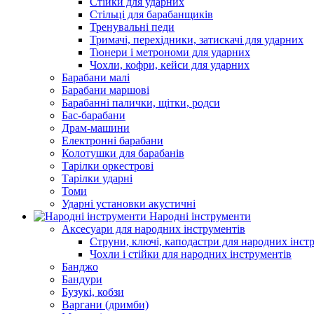
Стійки для ударних
Стільці для барабанщиків
Тренувальні педи
Тримачі, перехідники, затискачі для ударних
Тюнери і метрономи для ударних
Чохли, кофри, кейси для ударних
Барабани малі
Барабани маршові
Барабанні палички, щітки, родси
Бас-барабани
Драм-машини
Електронні барабани
Колотушки для барабанів
Тарілки оркестрові
Тарілки ударні
Томи
Ударні установки акустичні
Народні інструменти
Аксесуари для народних інструментів
Струни, ключі, каподастри для народних інст
Чохли і стійки для народних інструментів
Банджо
Бандури
Бузукі, кобзи
Варгани (дримби)