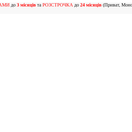
АМИ
до
3 місяців
та
РОЗСТРОЧКА
до
24 місяців
(Приват, Моно