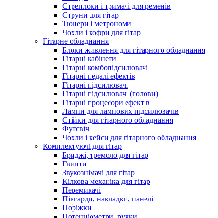
Стреплоки і тримачі для ременів
Струни для гітар
Тюнери і метрономи
Чохли і кофри для гітар
Гітарне обладнання
Блоки живлення для гітарного обладнання
Гітарні кабінети
Гітарні комбопідсилювачі
Гітарні педалі ефектів
Гітарні підсилювачі
Гітарні підсилювачі (голови)
Гітарні процесори ефектів
Лампи для лампових підсилювачів
Стійки для гітарного обладнання
Футсвіч
Чохли і кейси для гітарного обладнання
Комплектуючі для гітар
Бриджі, тремоло для гітар
Гвинти
Звукознімачі для гітар
Кілкова механіка для гітар
Перемикачі
Пікгарди, накладки, панелі
Поріжки
Потенціометри, ручки