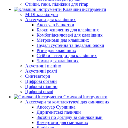
Стійки, гаки, підніжки для гітар
Клавішні інструменти
MIDI-клавіатури
Аксесуари для клавішних
Аксесуар Банкетки
Блоки живлення для клавішних
Комбопідсилювачі для клавішних
Метрономи для клавішних
Педалі сустейна та педальні блоки
Різне для клавішних
Стійки і стенди для клавішних
Чохли для клавішних
Акустичні піаніно
Акустичні роялі
Синтезатори
Цифрові органи
Цифрові піаніно
Цифрові роялі
Смичкові інструменти
Аксесуари та комплектуючі для смичкових
Аксесуар Сурдинка
Диригентські палички
Засоби по догляду за смичковими
Камертони для смичкових
Каніфоль