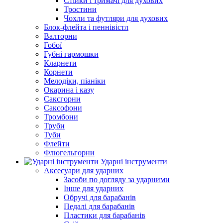
Стійки і тримачі для духових
Тростини
Чохли та футляри для духових
Блок-флейта і пеннівістл
Валторни
Гобої
Губні гармошки
Кларнети
Корнети
Мелодіки, піаніки
Окарина і казу
Саксгорни
Саксофони
Тромбони
Труби
Туби
Флейти
Флюгельгорни
Ударні інструменти
Аксесуари для ударних
Засоби по догляду за ударними
Інше для ударних
Обручі для барабанів
Педалі для барабанів
Пластики для барабанів