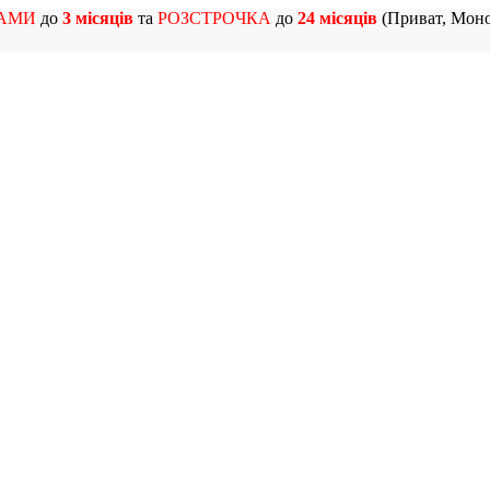
АМИ
до
3 місяців
та
РОЗСТРОЧКА
до
24 місяців
(Приват, Моно