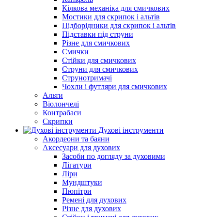
Кілкова механіка для смичкових
Мостики для скрипок і альтів
Підборiдники для скрипок і альтів
Підставки під струни
Різне для смичкових
Смички
Стійки для смичкових
Струни для смичкових
Струнотримачі
Чохли і футляри для смичкових
Альти
Віолончелі
Контрабаси
Скрипки
Духові інструменти
Акордеони та баяни
Аксесуари для духових
Засоби по догляду за духовими
Лігатури
Ліри
Мундштуки
Пюпітри
Ремені для духових
Різне для духових