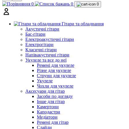
0
0
0
Гітари та обладнання
Акустичні гітари
Бас-гітари
Електроакустичні гітари
Електрогітари
Класичні гітари
Напівакустичні гітари
Укулеле та все до неї
Ремені для укулеле
Різне для укулеле
Струни для укулеле
Укулеле
Чохли для укулеле
Аксесуари для гітар
Засоби по догляду
Інше для гітар
Камертони
Каподастри
Медіатори
Ремені для гітар
Слайди