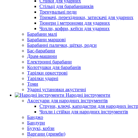
Стійки для ударних
Стільці для барабанщиків
Тренувальні педи
Тримачі, перехідники, затискачі для ударних
Тюнери і метрономи для ударних
Чохли, кофри, кейси для ударних
Барабани малі
Барабани маршові
Барабанні палички, щітки, родси
Бас-барабани
Драм-машини
Електронні барабани
Колотушки для барабанів
Тарілки оркестрові
Тарілки ударні
Томи
Ударні установки акустичні
Народні інструменти
Аксесуари для народних інструментів
Струни, ключі, каподастри для народних інст
Чохли і стійки для народних інструментів
Банджо
Бандури
Бузукі, кобзи
Варгани (дримби)