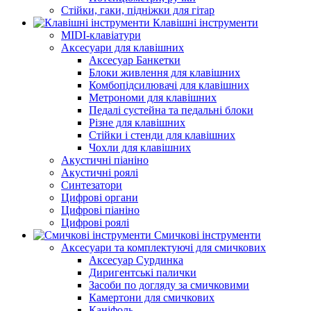
Стійки, гаки, підніжки для гітар
Клавішні інструменти
MIDI-клавіатури
Аксесуари для клавішних
Аксесуар Банкетки
Блоки живлення для клавішних
Комбопідсилювачі для клавішних
Метрономи для клавішних
Педалі сустейна та педальні блоки
Різне для клавішних
Стійки і стенди для клавішних
Чохли для клавішних
Акустичні піаніно
Акустичні роялі
Синтезатори
Цифрові органи
Цифрові піаніно
Цифрові роялі
Смичкові інструменти
Аксесуари та комплектуючі для смичкових
Аксесуар Сурдинка
Диригентські палички
Засоби по догляду за смичковими
Камертони для смичкових
Каніфоль