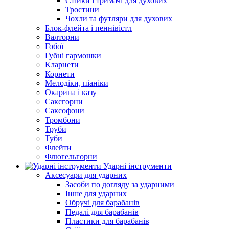
Стійки і тримачі для духових
Тростини
Чохли та футляри для духових
Блок-флейта і пеннівістл
Валторни
Гобої
Губні гармошки
Кларнети
Корнети
Мелодіки, піаніки
Окарина і казу
Саксгорни
Саксофони
Тромбони
Труби
Туби
Флейти
Флюгельгорни
Ударні інструменти
Аксесуари для ударних
Засоби по догляду за ударними
Інше для ударних
Обручі для барабанів
Педалі для барабанів
Пластики для барабанів