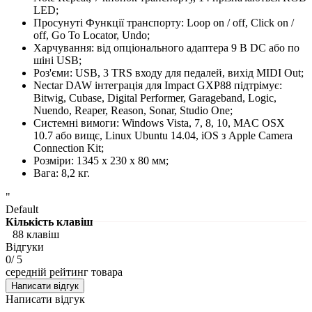
LED;
Просунуті Функції транспорту: Loop on / off, Click on /
off, Go To Locator, Undo;
Харчування: від опціонального адаптера 9 В DC або по
шіні USB;
Роз'єми: USB, 3 TRS входу для педалей, вихід MIDI Out;
Nectar DAW інтеграція для Impact GXP88 підтрімує:
Bitwig, Cubase, Digital Performer, Garageband, Logic,
Nuendo, Reaper, Reason, Sonar, Studio One;
Системні вимоги: Windows Vista, 7, 8, 10, MAC OSX
10.7 або вищє, Linux Ubuntu 14.04, iOS з Apple Camera
Connection Kit;
Розміри: 1345 x 230 x 80 мм;
Вага: 8,2 кг.
"
Default
Кількість клавіш
88 клавіш
Відгуки
0
/ 5
середній рейтинг товара
Написати відгук
Написати відгук