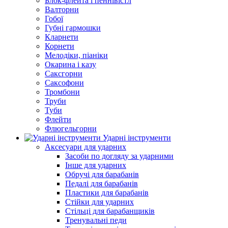
Блок-флейта і пеннівістл
Валторни
Гобої
Губні гармошки
Кларнети
Корнети
Мелодіки, піаніки
Окарина і казу
Саксгорни
Саксофони
Тромбони
Труби
Туби
Флейти
Флюгельгорни
Ударні інструменти
Аксесуари для ударних
Засоби по догляду за ударними
Інше для ударних
Обручі для барабанів
Педалі для барабанів
Пластики для барабанів
Стійки для ударних
Стільці для барабанщиків
Тренувальні педи