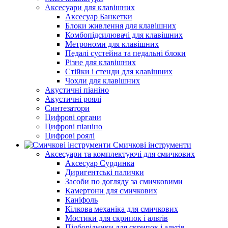
Аксесуари для клавішних
Аксесуар Банкетки
Блоки живлення для клавішних
Комбопідсилювачі для клавішних
Метрономи для клавішних
Педалі сустейна та педальні блоки
Різне для клавішних
Стійки і стенди для клавішних
Чохли для клавішних
Акустичні піаніно
Акустичні роялі
Синтезатори
Цифрові органи
Цифрові піаніно
Цифрові роялі
Смичкові інструменти
Аксесуари та комплектуючі для смичкових
Аксесуар Сурдинка
Диригентські палички
Засоби по догляду за смичковими
Камертони для смичкових
Каніфоль
Кілкова механіка для смичкових
Мостики для скрипок і альтів
Підборiдники для скрипок і альтів