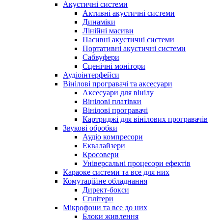
Акустичні системи
Активні акустичні системи
Динаміки
Лінійні масиви
Пасивні акустичні системи
Портативні акустичні системи
Сабвуфери
Сценічні монітори
Аудіоінтерфейси
Вінілові програвачі та аксесуари
Аксесуари для вінілу
Вінілові платівки
Вінілові програвачі
Картриджі для вінілових програвачів
Звукові обробки
Аудіо компресори
Еквалайзери
Кросовери
Універсальні процесори ефектів
Караоке системи та все для них
Комутаційне обладнання
Директ-бокси
Сплітери
Мікрофони та все до них
Блоки живлення