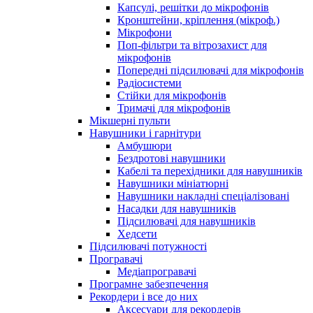
Капсулі, решітки до мікрофонів
Кронштейни, кріплення (мікроф.)
Мікрофони
Поп-фільтри та вітрозахист для
мікрофонів
Попередні підсилювачі для мікрофонів
Радіосистеми
Стійки для мікрофонів
Тримачі для мікрофонів
Мікшерні пульти
Навушники і гарнітури
Амбушюри
Бездротові навушники
Кабелі та перехідники для навушників
Навушники мініатюрні
Навушники накладні спеціалізовані
Насадки для навушників
Підсилювачі для навушників
Хедсети
Підсилювачі потужності
Програвачі
Медіапрогравачі
Програмне забезпечення
Рекордери і все до них
Аксесуари для рекордерів