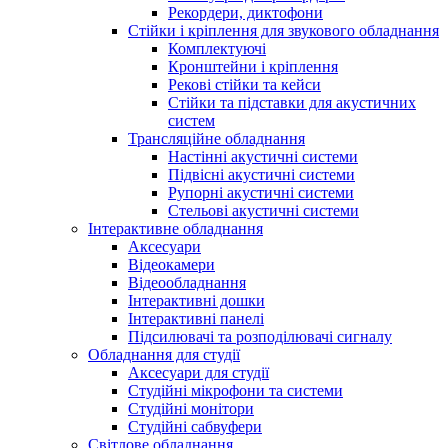
Рекордери, диктофони
Стійки і кріплення для звукового обладнання
Комплектуючі
Кронштейни і кріплення
Рекові стійки та кейси
Стійки та підставки для акустичних
систем
Трансляційне обладнання
Настінні акустичні системи
Підвісні акустичні системи
Рупорні акустичні системи
Стельові акустичні системи
Інтерактивне обладнання
Аксесуари
Відеокамери
Відеообладнання
Інтерактивні дошки
Інтерактивні панелі
Підсилювачі та розподілювачі сигналу
Обладнання для студії
Аксесуари для студії
Студійні мікрофони та системи
Студійні монітори
Студійні сабвуфери
Світлове обладнання