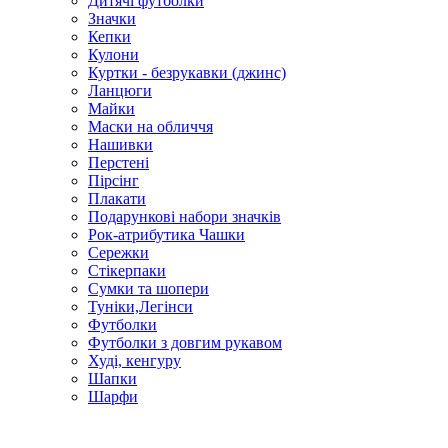
Дитячі футболки
Значки
Кепки
Кулони
Куртки - безрукавки (джинс)
Ланцюги
Майки
Маски на обличчя
Нашивки
Перстені
Пірсінг
Плакати
Подарункові набори значків
Рок-атрибутика Чашки
Сережки
Стікерпаки
Сумки та шопери
Туніки,Легінси
Футболки
Футболки з довгим рукавом
Худі, кенгуру
Шапки
Шарфи