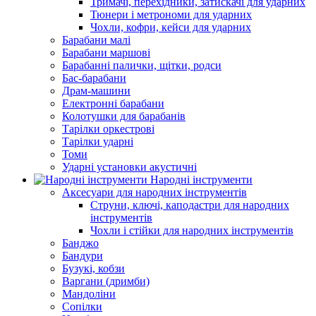
Тримачі, перехідники, затискачі для ударних
Тюнери і метрономи для ударних
Чохли, кофри, кейси для ударних
Барабани малі
Барабани маршові
Барабанні палички, щітки, родси
Бас-барабани
Драм-машини
Електронні барабани
Колотушки для барабанів
Тарілки оркестрові
Тарілки ударні
Томи
Ударні установки акустичні
Народні інструменти
Аксесуари для народних інструментів
Струни, ключі, каподастри для народних
інструментів
Чохли і стійки для народних інструментів
Банджо
Бандури
Бузукі, кобзи
Варгани (дримби)
Мандоліни
Сопілки