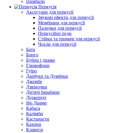
Цимбали
Перкусія
Аксесуари для перкусії
Звукові ефекти для перкусії
Мембрани для перкусії
Палички для перкусії
Перкусійні педи
Стійки та тримачі для перкусії
Чохли для перкусії
Бата
Бонго
Бубни і драми
Глюкофони
Гуіро
Дарбуки та Думбеки
Джембе
Дзвіночки
Дитячі барабани
Діджеріду
Ібо Драми
Кабаса
Калімби
Кастаньєти
Кахони
Клавеси