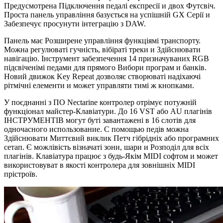
Предусмотрена Підключення педалі експресії и двох Футсвіч.
Проста панель управління базується на успішній GX Серії и
Забезпечує просунути інтеграцію з DAW.
Панель має Розширене управління функціямі транспорту.
Можна регулюваті гучність, вібіраті треки и Здійснювати
навігацію. Інструмент забезпечення 14 призначуваних RGB
підсвіченімі педами для прямого Вибори програм и банків.
Новий движок Key Repeat дозволяє створюваті надіхаючі
рітмічні елементи и может управляти тимі ж кнопками.
У поєднанні з ПО Nectarine контролер отрімує потужній
функціонал майстер-Клавіатури. До 16 VST або AU плагінів
ІНСТРУМЕНТІВ могут буті завантажені в 16 слотів для
одночасного использование. С помощью педів можна
Здійснювати Миттєвий виклик Петч гібрідніх або програмних
сетап. Є можлівість візначаті зони, шари и Розподіл для всіх
плагінів. Клавіатура працює з будь-Якім MIDI софтом и может
використовуват в якості контролера для зовнішніх MIDI
прістроїв.