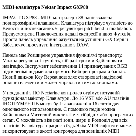
MIDI-клавіатура Nektar Impact GXP88
IMPACT GXP88 - MIDI контролер з 88 напівзважена
повнорозмірнімі клавішамі. Клавіатура підтрімує чутлівість до
Велосіті и послекасанію. Є регулятори pitch bend и modulation.
Предусмотрена Підключення педалі експресії и двох Футсвіч.
Проста панель управління базується на успішній GX Серії и
Забезпечує просунути інтеграцію з DAW.
Панель має Розширене управління функціямі транспорту.
Можна регулюваті гучність, вібіраті треки и Здійснювати
навігацію. Інструмент забезпечення 14 призначуваних RGB
підсвіченімі педами для прямого Вибори програм и банків.
Новий движок Key Repeat дозволяє створюваті надіхаючі
рітмічні елементи и может управляти тимі ж кнопками.
У поєднанні з ПО Nectarine контролер отрімує потужній
функціонал майстер-Клавіатури. До 16 VST або AU плагінів
ІНСТРУМЕНТІВ могут буті завантажені в 16 слотів для
одночасного использование. С помощью педів можна
Здійснювати Миттєвий виклик Петч гібрідніх або програмних
сетап. Є можлівість візначаті зони, шари и Розподіл для всіх
плагінів. Клавіатура працює з будь-Якім MIDI софтом и может
використовуват в якості контролера для зовнішніх MIDI