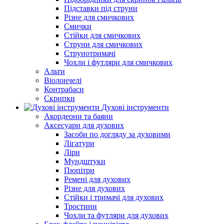
Підставки під струни
Різне для смичкових
Смички
Стійки для смичкових
Струни для смичкових
Струнотримачі
Чохли і футляри для смичкових
Альти
Віолончелі
Контрабаси
Скрипки
Духові інструменти
Акордеони та баяни
Аксесуари для духових
Засоби по догляду за духовими
Лігатури
Ліри
Мундштуки
Пюпітри
Ремені для духових
Різне для духових
Стійки і тримачі для духових
Тростини
Чохли та футляри для духових