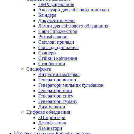
DMX-управління
Аксесуари для світлових приладів
Бліндера
Документ-камери
Лампи для світлового обладнання
Пари і прожектори
Рухомі голови
Світлові прилади
Світлодіодні панелі
Сканери
Стійки і кріплення
Стробоскопи
Спецефекти
Витратний матеріал
Генератори вогню
Генератори мильних бульбашок
Генератори піни
Генератори снігу
Генератори туману
Дим машини
Цифрове обладнання
3D-принтери
Дезінфектори
Ламінатори
Кабелі та роз'єми