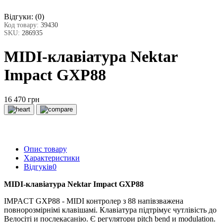
Відгуки:
(0)
Код товару:
39430
SKU:
286935
MIDI-клавіатура Nektar
Impact GXP88
16 470 грн
Опис товару
Характеристики
Відгуків
0
MIDI-клавіатура Nektar Impact GXP88
IMPACT GXP88 - MIDI контролер з 88 напівзважена
повнорозмірнімі клавішамі. Клавіатура підтрімує чутлівість до
Велосіті и послекасанію. Є регулятори pitch bend и modulation.