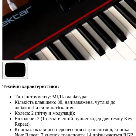
Технічні характеристики:
Тип інструменту: МІДІ-клавіатура;
Кількість клавішею: 88, напівзважена, чутліві до
швідкості и сили натіскання;
Колеса: 2 (пітчу и модуляції);
Енкодери: 2 (1 нескінченній пуш-енкодер для темпу Key
Repeat);
Кнопки: октавного перенесення и транспозіції, кнопка
Note Repeat, 7 кнопок транспорту, 14 прізначаються RGB