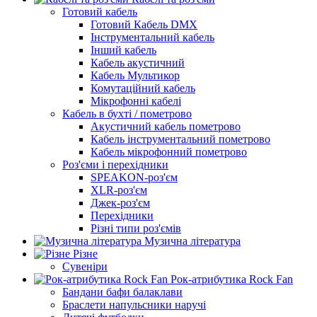
Готовий кабель
Готовий Кабель DMX
Інструментальний кабель
Інший кабель
Кабель акустичний
Кабель Мультикор
Комутаційний кабель
Мікрофонні кабелі
Кабель в бухті / пометрово
Акустичний кабель пометрово
Кабель інструментальний пометрово
Кабель мікрофонний пометрово
Роз'єми і перехідники
SPEAKON-роз'єм
XLR-роз'єм
Джек-роз'єм
Перехідники
Різні типи роз'ємів
Музична література
Різне
Сувеніри
Рок-атрибутика Rock Fan
Бандани бафи балаклави
Браслети напульсники наручі