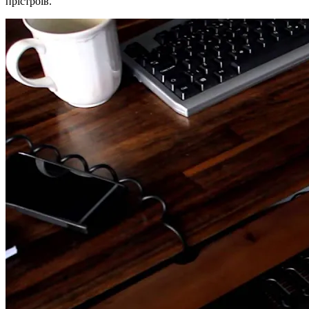
прістроїв.