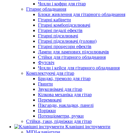
Чохли і кофри для гітар
Гітарне обладнання
Блоки живлення для гітарного обладнання
Гітарні кабінети
Гітарні комбопідсилювачі
Гітарні педалі ефектів
Гітарні підсилювачі
Гітарні підсилювачі (голови)
Гітарні процесори ефектів
Лампи для лампових підсилювачів
Стійки для гітарного обладнання
Футсвіч
Чохли і кейси для гітарного обладнання
Комплектуючі для гітар
Бриджі, тремоло для гітар
Гвинти
Звукознімачі для гітар
Кілкова механіка для гітар
Перемикачі
Пікгарди, накладки, панелі
Поріжки
Потенціометри, ручки
Стійки, гаки, підніжки для гітар
Клавішні інструменти
MIDI-клавіатури