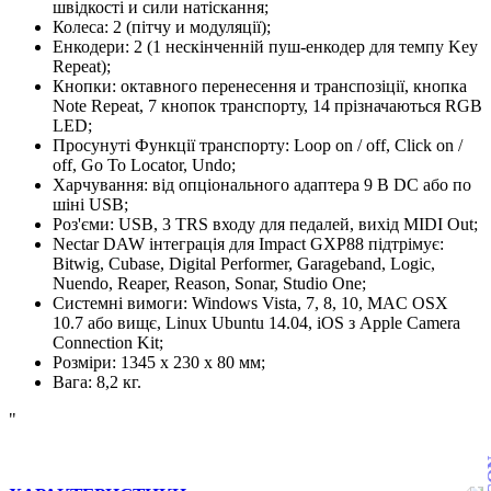
швідкості и сили натіскання;
Колеса: 2 (пітчу и модуляції);
Енкодери: 2 (1 нескінченній пуш-енкодер для темпу Key
Repeat);
Кнопки: октавного перенесення и транспозіції, кнопка
Note Repeat, 7 кнопок транспорту, 14 прізначаються RGB
LED;
Просунуті Функції транспорту: Loop on / off, Click on /
off, Go To Locator, Undo;
Харчування: від опціонального адаптера 9 В DC або по
шіні USB;
Роз'єми: USB, 3 TRS входу для педалей, вихід MIDI Out;
Nectar DAW інтеграція для Impact GXP88 підтрімує:
Bitwig, Cubase, Digital Performer, Garageband, Logic,
Nuendo, Reaper, Reason, Sonar, Studio One;
Системні вимоги: Windows Vista, 7, 8, 10, MAC OSX
10.7 або вищє, Linux Ubuntu 14.04, iOS з Apple Camera
Connection Kit;
Розміри: 1345 x 230 x 80 мм;
Вага: 8,2 кг.
"