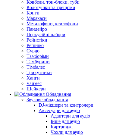
Ковбели, тон-блоки, туби
Колотушки та трещітки
Конги
Маракаси
Металофони, ксилофони
Пандейро
Перкусійні набори
Рейнстіки
Репініко
Сурдо
Тамборіми
Тамбурини
Тімбалес
Трикутники
Ханги
Чаймес
Шейкери
Обладнання
Звукове обладнання
DJ-мікшери та контролери
Аксесуари для аудіо
Адаптери для аудіо
Інше для аудіо
Картриджі
Чохли для аудіо