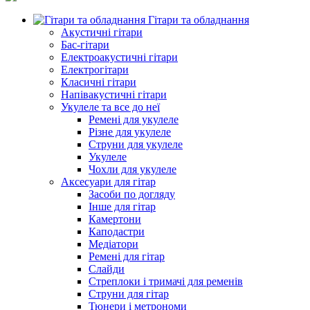
Гітари та обладнання
Акустичні гітари
Бас-гітари
Електроакустичні гітари
Електрогітари
Класичні гітари
Напівакустичні гітари
Укулеле та все до неї
Ремені для укулеле
Різне для укулеле
Струни для укулеле
Укулеле
Чохли для укулеле
Аксесуари для гітар
Засоби по догляду
Інше для гітар
Камертони
Каподастри
Медіатори
Ремені для гітар
Слайди
Стреплоки і тримачі для ременів
Струни для гітар
Тюнери і метрономи