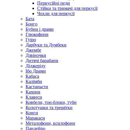
Перкусійні педи
Стійки та тримачі для перкусії
Чохли для перкусії
Бата
Бонго
Бубни і драми
Глюкофони
Гуіро
Дарбуки та Думбеки
Джембе
Дзвіночки
Дитячі барабани
Діджеріду
Ібо Драми
Кабаса
Калімби
Кастаньєти
Кахони
Клавеси
Ковбели, тон-блоки, туби
Колотушки та трещітки
Конги
Маракаси
Металофони, ксилофони
Пандейро