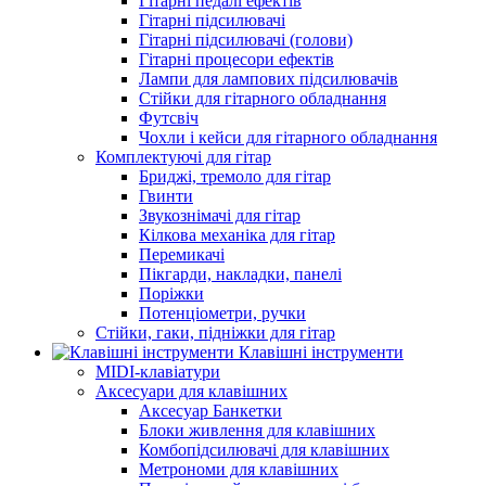
Гітарні педалі ефектів
Гітарні підсилювачі
Гітарні підсилювачі (голови)
Гітарні процесори ефектів
Лампи для лампових підсилювачів
Стійки для гітарного обладнання
Футсвіч
Чохли і кейси для гітарного обладнання
Комплектуючі для гітар
Бриджі, тремоло для гітар
Гвинти
Звукознімачі для гітар
Кілкова механіка для гітар
Перемикачі
Пікгарди, накладки, панелі
Поріжки
Потенціометри, ручки
Стійки, гаки, підніжки для гітар
Клавішні інструменти
MIDI-клавіатури
Аксесуари для клавішних
Аксесуар Банкетки
Блоки живлення для клавішних
Комбопідсилювачі для клавішних
Метрономи для клавішних