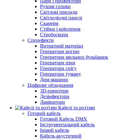
Пари і прожектори
Рухомі голови
Світлові прилади
Світлодіодні панелі
Сканери
Стійки і кріплення
Стробоскопи
Спецефекти
Витратний матеріал
Генератори вогню
Генератори мильних бульбашок
Генератори піни
Генератори снігу
Генератори туману
Дим машини
Цифрове обладнання
3D-принтери
Дезінфектори
Ламінатори
Кабелі та роз'єми
Готовий кабель
Готовий Кабель DMX
Інструментальний кабель
Інший кабель
Кабель акустичний