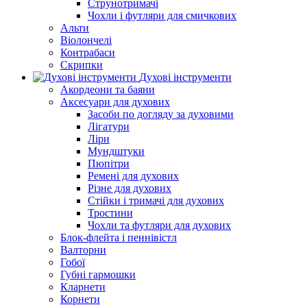
Струнотримачі
Чохли і футляри для смичкових
Альти
Віолончелі
Контрабаси
Скрипки
Духові інструменти
Акордеони та баяни
Аксесуари для духових
Засоби по догляду за духовими
Лігатури
Ліри
Мундштуки
Пюпітри
Ремені для духових
Різне для духових
Стійки і тримачі для духових
Тростини
Чохли та футляри для духових
Блок-флейта і пеннівістл
Валторни
Гобої
Губні гармошки
Кларнети
Корнети