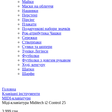
Майки
Маски на обличчя
Нашивки
Перстені
Пірсінг
Плакати
Подарункові набори значків
Рок-атрибутика Чашки
Сережки
Стікерпаки
Сумки та шопери
Туніки,Легінси
Футболки
Футболки з довгим рукавом
Худі, кенгуру
Шапки
Шарфи
Головна
Клавішні інструменти
MIDI-клавіатури
Міді-клавіатура Miditech i2 Control 25
3 999 грн