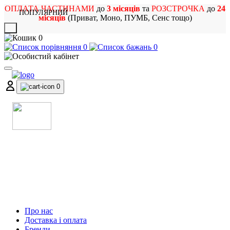
ОПЛАТА ЧАСТИНАМИ
до
3 місяців
та
РОЗСТРОЧКА
до
24
ПОПУЛЯРНИЙ
місяців
(Приват, Моно, ПУМБ, Сенс тощо)
X
0
0
0
0
МАГАЗИН
МУЗИЧНИХ ІНСТРУМЕНТІВ
ТА РОК АТРИБУТИКИ
Про нас
Доставка і оплата
Бренди