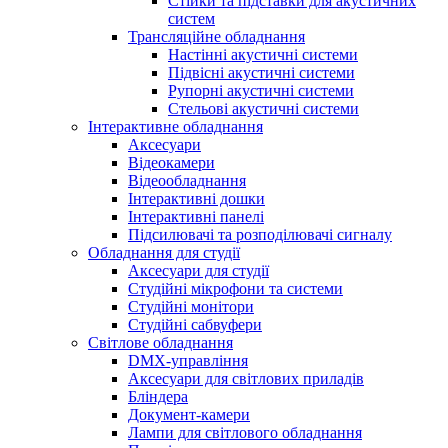
Стійки та підставки для акустичних
систем
Трансляційне обладнання
Настінні акустичні системи
Підвісні акустичні системи
Рупорні акустичні системи
Стельові акустичні системи
Інтерактивне обладнання
Аксесуари
Відеокамери
Відеообладнання
Інтерактивні дошки
Інтерактивні панелі
Підсилювачі та розподілювачі сигналу
Обладнання для студії
Аксесуари для студії
Студійні мікрофони та системи
Студійні монітори
Студійні сабвуфери
Світлове обладнання
DMX-управління
Аксесуари для світлових приладів
Бліндера
Документ-камери
Лампи для світлового обладнання