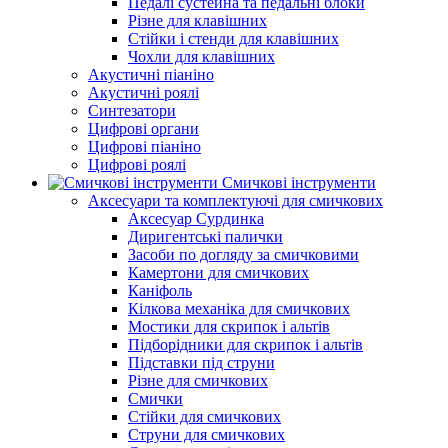
Педалі сустейна та педальні блоки
Різне для клавішних
Стійки і стенди для клавішних
Чохли для клавішних
Акустичні піаніно
Акустичні роялі
Синтезатори
Цифрові органи
Цифрові піаніно
Цифрові роялі
Смичкові інструменти
Аксесуари та комплектуючі для смичкових
Аксесуар Сурдинка
Диригентські палички
Засоби по догляду за смичковими
Камертони для смичкових
Каніфоль
Кілкова механіка для смичкових
Мостики для скрипок і альтів
Підборiдники для скрипок і альтів
Підставки під струни
Різне для смичкових
Смички
Стійки для смичкових
Струни для смичкових