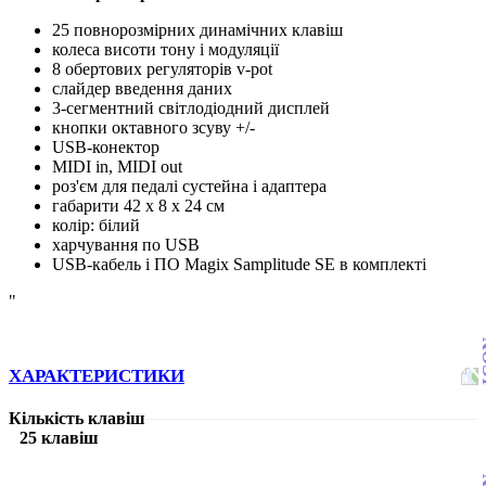
25 повнорозмірних динамічних клавіш
колеса висоти тону і модуляції
8 обертових регуляторів v-pot
слайдер введення даних
3-сегментний світлодіодний дисплей
кнопки октавного зсуву +/-
USB-конектор
MIDI in, MIDI out
роз'єм для педалі сустейна і адаптера
габарити 42 x 8 x 24 см
колір: білий
харчування по USB
USB-кабель і ПО Magix Samplitude SE в комплекті
"
ХАРАКТЕРИСТИКИ
Кількість клавіш
25 клавіш