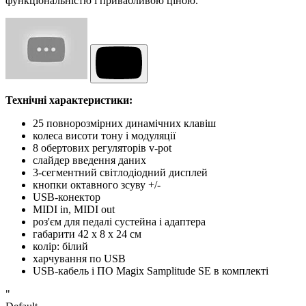
функціональністю і привабливою ціною.
Технічні характеристики:
25 повнорозмірних динамічних клавіш
колеса висоти тону і модуляції
8 обертових регуляторів v-pot
слайдер введення даних
3-сегментний світлодіодний дисплей
кнопки октавного зсуву +/-
USB-конектор
MIDI in, MIDI out
роз'єм для педалі сустейна і адаптера
габарити 42 x 8 x 24 см
колір: білий
харчування по USB
USB-кабель і ПО Magix Samplitude SE в комплекті
"