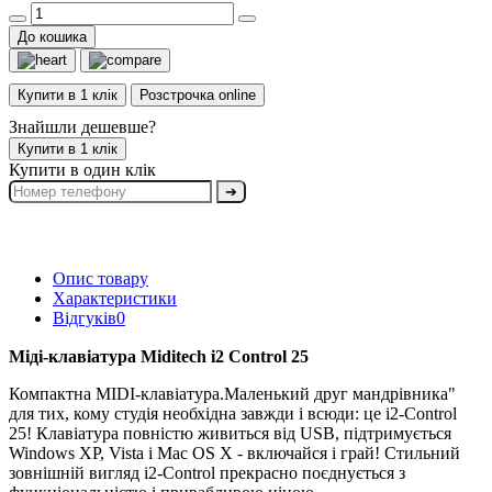
До кошика
Купити в 1 клік
Розстрочка online
Знайшли дешевше?
Купити в 1 клік
Купити в один клік
➔
Опис товару
Характеристики
Відгуків
0
Міді-клавіатура Miditech i2 Control 25
Компактна MIDI-клавіатура.Маленький друг мандрівника"
для тих, кому студія необхідна завжди і всюди: це i2-Control
25! Клавіатура повністю живиться від USB, підтримується
Windows XP, Vista і Mac OS X - включайся і грай! Стильний
зовнішній вигляд i2-Control прекрасно поєднується з