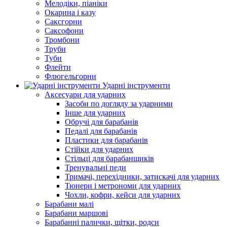
Мелодіки, піаніки
Окарина і казу
Саксгорни
Саксофони
Тромбони
Труби
Туби
Флейти
Флюгельгорни
Ударні інструменти
Аксесуари для ударних
Засоби по догляду за ударними
Інше для ударних
Обручі для барабанів
Педалі для барабанів
Пластики для барабанів
Стійки для ударних
Стільці для барабанщиків
Тренувальні педи
Тримачі, перехідники, затискачі для ударних
Тюнери і метрономи для ударних
Чохли, кофри, кейси для ударних
Барабани малі
Барабани маршові
Барабанні палички, щітки, родси