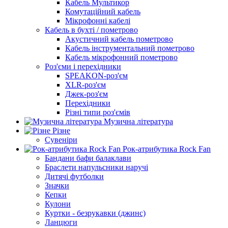
Кабель Мультикор
Комутаційний кабель
Мікрофонні кабелі
Кабель в бухті / пометрово
Акустичний кабель пометрово
Кабель інструментальний пометрово
Кабель мікрофонний пометрово
Роз'єми і перехідники
SPEAKON-роз'єм
XLR-роз'єм
Джек-роз'єм
Перехідники
Різні типи роз'ємів
Музична література
Різне
Сувеніри
Рок-атрибутика Rock Fan
Бандани бафи балаклави
Браслети напульсники наручі
Дитячі футболки
Значки
Кепки
Кулони
Куртки - безрукавки (джинс)
Ланцюги