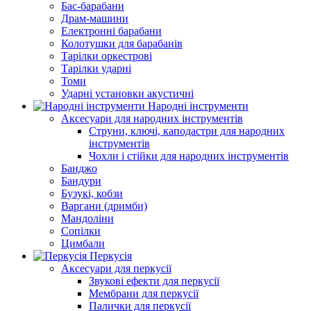
Бас-барабани
Драм-машини
Електронні барабани
Колотушки для барабанів
Тарілки оркестрові
Тарілки ударні
Томи
Ударні установки акустичні
Народні інструменти
Аксесуари для народних інструментів
Струни, ключі, каподастри для народних
інструментів
Чохли і стійки для народних інструментів
Банджо
Бандури
Бузукі, кобзи
Варгани (дримби)
Мандоліни
Сопілки
Цимбали
Перкусія
Аксесуари для перкусії
Звукові ефекти для перкусії
Мембрани для перкусії
Палички для перкусії