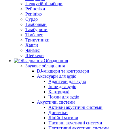
Перкусійні набори
Рейнстіки
Репініко
Сурдо
Тамборіми
Тамбурини
Тімбалес
Трикутники
Ханги
Чаймес
Шейкери
Обладнання
Звукове обладнання
DJ-мікшери та контролери
Аксесуари для аудіо
Адаптери для аудіо
Інше для аудіо
Картриджі
Чохли для аудіо
Акустичні системи
Активні акустичні системи
Динаміки
Лінійні масиви
Пасивні акустичні системи
Портативні акустичні системи