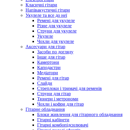
Класичні гітари
Напівакустичні гітари
Укулеле та все до неї
Ремені для укулеле
Різне для укулеле
Струни для укулеле
Укулеле
Чохли для укулеле
Аксесуари для гітар
Засоби по догляду
Інше для гітар
Камертони
Каподастри
Медіатори
Ремені для гітар
Слайди
Стреплоки і тримачі для ременів
Струни для гітар
Тюнери і метрономи
Чохли і кофри для гітар
Гітарне обладнання
Блоки живлення для гітарного обладнання
Гітарні кабінети
Гітарні комбопідсилювачі