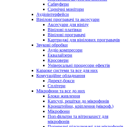
Сабвуфери
Сценічні монітори
Аудіоінтерфейси
Вінілові програвачі та аксесуари
Аксесуари для вінілу
Вінілові платівки
Вінілові програвачі
Картриджі для вінілових програвачів
Звукові обробки
Аудіо компресори
Еквалайзери
Кросовери
Універсальні процесори ефектів
Караоке системи та все для них
Комутаційне обладнання
Директ-бокси
Сплітери
Мікрофони та все до них
Блоки живлення
Капсулі, решітки до мікрофонів
Кронштейни, кріплення (мікроф.)
Мікрофони
Поп-фільтри та вітрозахист для
мікрофонів
Попередні підсилювачі для мікрофонів