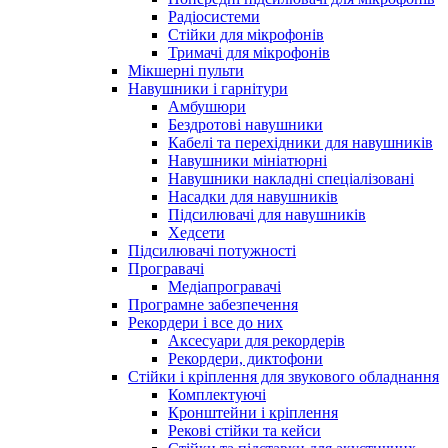
Радіосистеми
Стійки для мікрофонів
Тримачі для мікрофонів
Мікшерні пульти
Навушники і гарнітури
Амбушюри
Бездротові навушники
Кабелі та перехідники для навушників
Навушники мініатюрні
Навушники накладні спеціалізовані
Насадки для навушників
Підсилювачі для навушників
Хедсети
Підсилювачі потужності
Програвачі
Медіапрогравачі
Програмне забезпечення
Рекордери і все до них
Аксесуари для рекордерів
Рекордери, диктофони
Стійки і кріплення для звукового обладнання
Комплектуючі
Кронштейни і кріплення
Рекові стійки та кейси