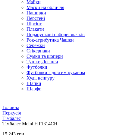
Майки
Маски на обличчя
Нашивки
Перстені
Пірсінг
Плакати
Подарункові набори значків
Рок-атрибутика Чашки
Сережки
Стікерпаки
Сумки та шопери
Туніки,Легінси
Футболки
Футболки з довгим рукавом
Худі, кенгуру
Шапки
Шарфи
Головна
Перкусія
Тімбалес
Тімбалес Meinl HT1314CH
15 243 грн