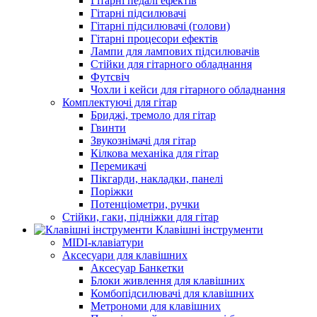
Гітарні педалі ефектів
Гітарні підсилювачі
Гітарні підсилювачі (голови)
Гітарні процесори ефектів
Лампи для лампових підсилювачів
Стійки для гітарного обладнання
Футсвіч
Чохли і кейси для гітарного обладнання
Комплектуючі для гітар
Бриджі, тремоло для гітар
Гвинти
Звукознімачі для гітар
Кілкова механіка для гітар
Перемикачі
Пікгарди, накладки, панелі
Поріжки
Потенціометри, ручки
Стійки, гаки, підніжки для гітар
Клавішні інструменти
MIDI-клавіатури
Аксесуари для клавішних
Аксесуар Банкетки
Блоки живлення для клавішних
Комбопідсилювачі для клавішних
Метрономи для клавішних