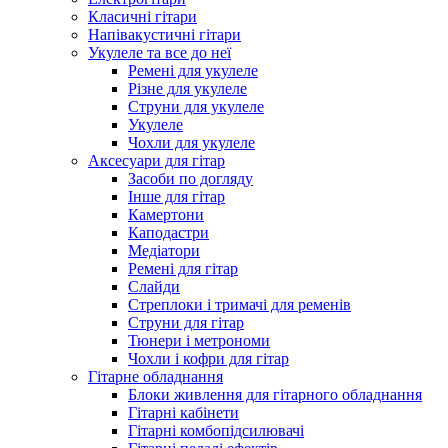
Класичні гітари
Напівакустичні гітари
Укулеле та все до неї
Ремені для укулеле
Різне для укулеле
Струни для укулеле
Укулеле
Чохли для укулеле
Аксесуари для гітар
Засоби по догляду
Інше для гітар
Камертони
Каподастри
Медіатори
Ремені для гітар
Слайди
Стреплоки і тримачі для ременів
Струни для гітар
Тюнери і метрономи
Чохли і кофри для гітар
Гітарне обладнання
Блоки живлення для гітарного обладнання
Гітарні кабінети
Гітарні комбопідсилювачі