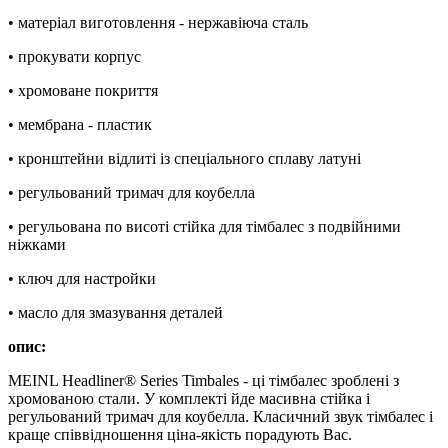
• матеріал виготовлення - нержавіюча сталь
• прокувати корпус
• хромоване покриття
• мембрана - пластик
• кронштейни відлиті із спеціального сплаву латуні
• регульований тримач для коубелла
• регульована по висоті стійка для тімбалес з подвійними
ніжками
• ключ для настройки
• масло для змазування деталей
опис:
MEINL Headliner® Series Timbales - ці тімбалес зроблені з
хромованою стали. У комплекті йде масивна стійка і
регульований тримач для коубелла. Класичний звук тімбалес і
краще співвідношення ціна-якість порадують Вас.