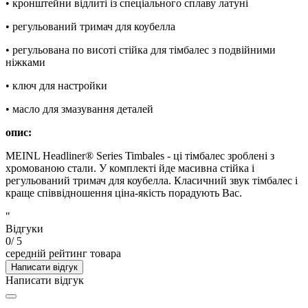
• кронштейни відлиті із спеціального сплаву латуні
• регульований тримач для коубелла
• регульована по висоті стійка для тімбалес з подвійними
ніжками
• ключ для настройки
• масло для змазування деталей
опис:
MEINL Headliner® Series Timbales - ці тімбалес зроблені з
хромованою стали. У комплекті йде масивна стійка і
регульований тримач для коубелла. Класичний звук тімбалес і
краще співвідношення ціна-якість порадують Вас.
"
Відгуки
0
/ 5
середній рейтинг товара
Написати відгук
Написати відгук