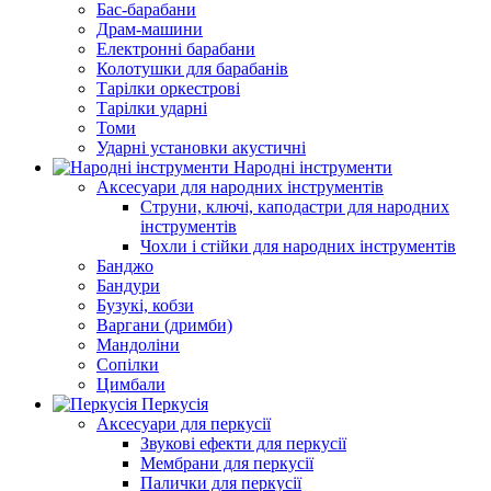
Бас-барабани
Драм-машини
Електронні барабани
Колотушки для барабанів
Тарілки оркестрові
Тарілки ударні
Томи
Ударні установки акустичні
Народні інструменти
Аксесуари для народних інструментів
Струни, ключі, каподастри для народних
інструментів
Чохли і стійки для народних інструментів
Банджо
Бандури
Бузукі, кобзи
Варгани (дримби)
Мандоліни
Сопілки
Цимбали
Перкусія
Аксесуари для перкусії
Звукові ефекти для перкусії
Мембрани для перкусії
Палички для перкусії