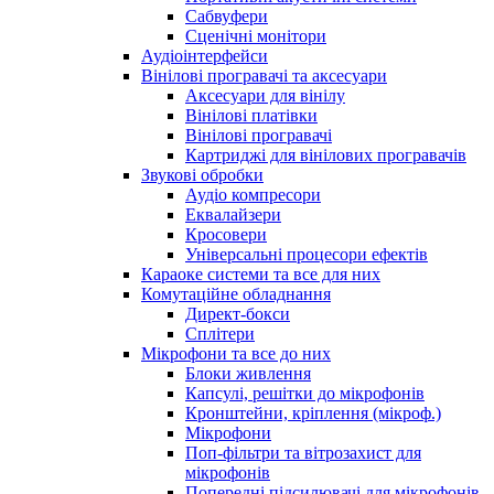
Сабвуфери
Сценічні монітори
Аудіоінтерфейси
Вінілові програвачі та аксесуари
Аксесуари для вінілу
Вінілові платівки
Вінілові програвачі
Картриджі для вінілових програвачів
Звукові обробки
Аудіо компресори
Еквалайзери
Кросовери
Універсальні процесори ефектів
Караоке системи та все для них
Комутаційне обладнання
Директ-бокси
Сплітери
Мікрофони та все до них
Блоки живлення
Капсулі, решітки до мікрофонів
Кронштейни, кріплення (мікроф.)
Мікрофони
Поп-фільтри та вітрозахист для
мікрофонів
Попередні підсилювачі для мікрофонів