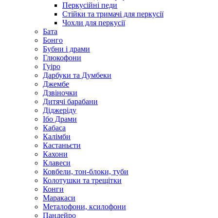
Перкусійні педи
Стійки та тримачі для перкусії
Чохли для перкусії
Бата
Бонго
Бубни і драми
Глюкофони
Гуіро
Дарбуки та Думбеки
Джембе
Дзвіночки
Дитячі барабани
Діджеріду
Ібо Драми
Кабаса
Калімби
Кастаньєти
Кахони
Клавеси
Ковбели, тон-блоки, туби
Колотушки та трещітки
Конги
Маракаси
Металофони, ксилофони
Пандейро