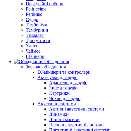
Перкусійні набори
Рейнстіки
Репініко
Сурдо
Тамборіми
Тамбурини
Тімбалес
Трикутники
Ханги
Чаймес
Шейкери
Обладнання
Звукове обладнання
DJ-мікшери та контролери
Аксесуари для аудіо
Адаптери для аудіо
Інше для аудіо
Картриджі
Чохли для аудіо
Акустичні системи
Активні акустичні системи
Динаміки
Лінійні масиви
Пасивні акустичні системи
Портативні акустичні системи