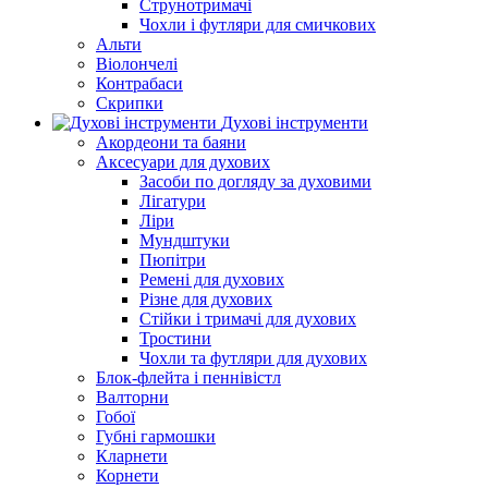
Струнотримачі
Чохли і футляри для смичкових
Альти
Віолончелі
Контрабаси
Скрипки
Духові інструменти
Акордеони та баяни
Аксесуари для духових
Засоби по догляду за духовими
Лігатури
Ліри
Мундштуки
Пюпітри
Ремені для духових
Різне для духових
Стійки і тримачі для духових
Тростини
Чохли та футляри для духових
Блок-флейта і пеннівістл
Валторни
Гобої
Губні гармошки
Кларнети
Корнети