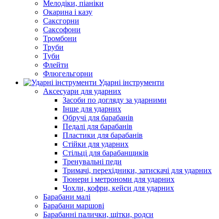
Мелодіки, піаніки
Окарина і казу
Саксгорни
Саксофони
Тромбони
Труби
Туби
Флейти
Флюгельгорни
Ударні інструменти
Аксесуари для ударних
Засоби по догляду за ударними
Інше для ударних
Обручі для барабанів
Педалі для барабанів
Пластики для барабанів
Стійки для ударних
Стільці для барабанщиків
Тренувальні педи
Тримачі, перехідники, затискачі для ударних
Тюнери і метрономи для ударних
Чохли, кофри, кейси для ударних
Барабани малі
Барабани маршові
Барабанні палички, щітки, родси