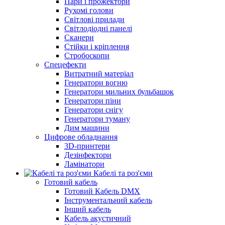
Пари і прожектори
Рухомі голови
Світлові прилади
Світлодіодні панелі
Сканери
Стійки і кріплення
Стробоскопи
Спецефекти
Витратний матеріал
Генератори вогню
Генератори мильних бульбашок
Генератори піни
Генератори снігу
Генератори туману
Дим машини
Цифрове обладнання
3D-принтери
Дезінфектори
Ламінатори
Кабелі та роз'єми
Готовий кабель
Готовий Кабель DMX
Інструментальний кабель
Інший кабель
Кабель акустичний