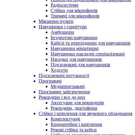
Радіосистеми
Стійки для мікрофонів
Тримачі для мікрофонів
Мікшерні пульти
Навушники і гарнітури
Амбушюри
Бездротові навушники
Кабелі та перехідники для навушників
Навушники мініатюрні
Навушники накладні спеціалізовані
Насадки для навушників
Підсилювачі для навушників
Хедсети
Підсилювачі потужності
Програвачі
Медіапрогравачі
Програмне забезпечення
Рекордери і все до них
Аксесуари для рекордерів
Рекордери, диктофони
Стійки і кріплення для звукового обладнання
Комплектуючі
Кронштейни і кріплення
Рекові стійки та кейси