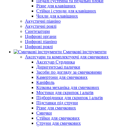
Педалі сустейна та педальні блоки
Різне для клавішних
Стійки і стенди для клавішних
Чохли для клавішних
Акустичні піаніно
Акустичні роялі
Синтезатори
Цифрові органи
Цифрові піаніно
Цифрові роялі
Смичкові інструменти
Аксесуари та комплектуючі для смичкових
Аксесуар Сурдинка
Диригентські палички
Засоби по догляду за смичковими
Камертони для смичкових
Каніфоль
Кілкова механіка для смичкових
Мостики для скрипок і альтів
Підборiдники для скрипок і альтів
Підставки під струни
Різне для смичкових
Смички
Стійки для смичкових
Струни для смичкових