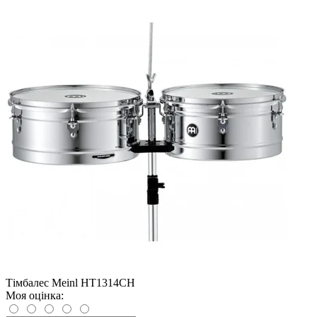
Тімбалес Meinl HT1314CH
Моя оцінка: