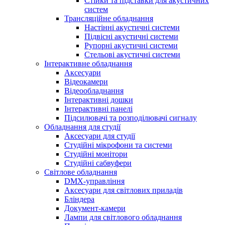
Стійки та підставки для акустичних
систем
Трансляційне обладнання
Настінні акустичні системи
Підвісні акустичні системи
Рупорні акустичні системи
Стельові акустичні системи
Інтерактивне обладнання
Аксесуари
Відеокамери
Відеообладнання
Інтерактивні дошки
Інтерактивні панелі
Підсилювачі та розподілювачі сигналу
Обладнання для студії
Аксесуари для студії
Студійні мікрофони та системи
Студійні монітори
Студійні сабвуфери
Світлове обладнання
DMX-управління
Аксесуари для світлових приладів
Бліндера
Документ-камери
Лампи для світлового обладнання