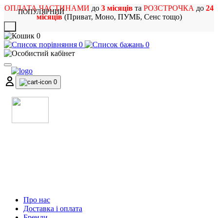
ОПЛАТА ЧАСТИНАМИ
до
3 місяців
та
РОЗСТРОЧКА
до
24
ПОПУЛЯРНИЙ
місяців
(Приват, Моно, ПУМБ, Сенс тощо)
X
0
0
0
0
МАГАЗИН
МУЗИЧНИХ ІНСТРУМЕНТІВ
ТА РОК АТРИБУТИКИ
Про нас
Доставка і оплата
Бренди