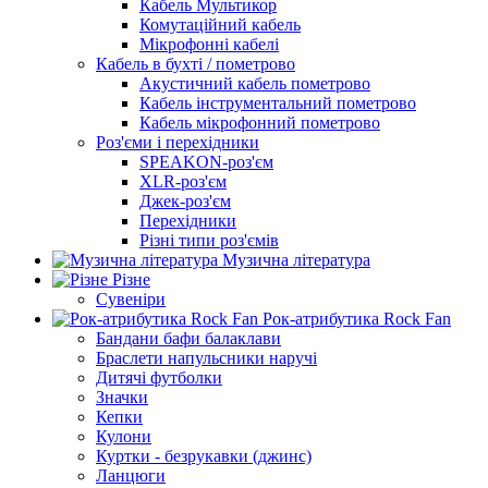
Кабель Мультикор
Комутаційний кабель
Мікрофонні кабелі
Кабель в бухті / пометрово
Акустичний кабель пометрово
Кабель інструментальний пометрово
Кабель мікрофонний пометрово
Роз'єми і перехідники
SPEAKON-роз'єм
XLR-роз'єм
Джек-роз'єм
Перехідники
Різні типи роз'ємів
Музична література
Різне
Сувеніри
Рок-атрибутика Rock Fan
Бандани бафи балаклави
Браслети напульсники наручі
Дитячі футболки
Значки
Кепки
Кулони
Куртки - безрукавки (джинс)
Ланцюги