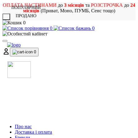
ОПЛАТА ЧАСТИНАМИ
до
3 місяців
та
РОЗСТРОЧКА
до
24
ПОПУЛЯРНИЙ
місяців
(Приват, Моно, ПУМБ, Сенс тощо)
ПРОДАНО
X
0
0
0
0
МАГАЗИН
МУЗИЧНИХ ІНСТРУМЕНТІВ
ТА РОК АТРИБУТИКИ
Про нас
Доставка і оплата
Бренди