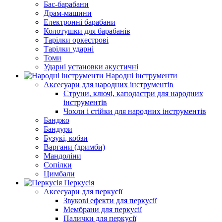
Бас-барабани
Драм-машини
Електронні барабани
Колотушки для барабанів
Тарілки оркестрові
Тарілки ударні
Томи
Ударні установки акустичні
Народні інструменти
Аксесуари для народних інструментів
Струни, ключі, каподастри для народних
інструментів
Чохли і стійки для народних інструментів
Банджо
Бандури
Бузукі, кобзи
Варгани (дримби)
Мандоліни
Сопілки
Цимбали
Перкусія
Аксесуари для перкусії
Звукові ефекти для перкусії
Мембрани для перкусії
Палички для перкусії