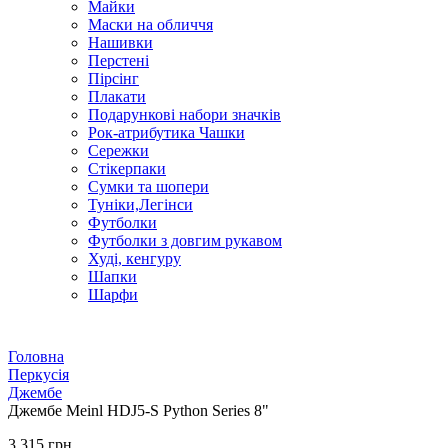
Майки
Маски на обличчя
Нашивки
Перстені
Пірсінг
Плакати
Подарункові набори значків
Рок-атрибутика Чашки
Сережки
Стікерпаки
Сумки та шопери
Туніки,Легінси
Футболки
Футболки з довгим рукавом
Худі, кенгуру
Шапки
Шарфи
Головна
Перкусія
Джембе
Джембе Meinl HDJ5-S Python Series 8"
3 315 грн