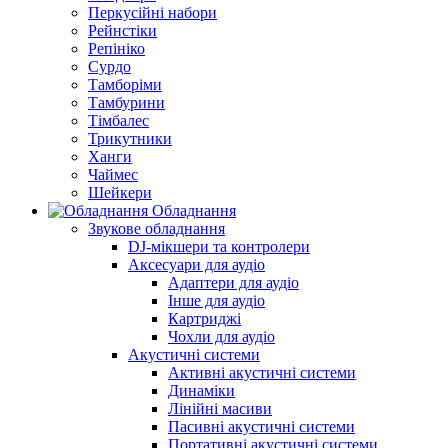
Перкусійні набори
Рейнстіки
Репініко
Сурдо
Тамборіми
Тамбурини
Тімбалес
Трикутники
Ханги
Чаймес
Шейкери
Обладнання
Звукове обладнання
DJ-мікшери та контролери
Аксесуари для аудіо
Адаптери для аудіо
Інше для аудіо
Картриджі
Чохли для аудіо
Акустичні системи
Активні акустичні системи
Динаміки
Лінійні масиви
Пасивні акустичні системи
Портативні акустичні системи