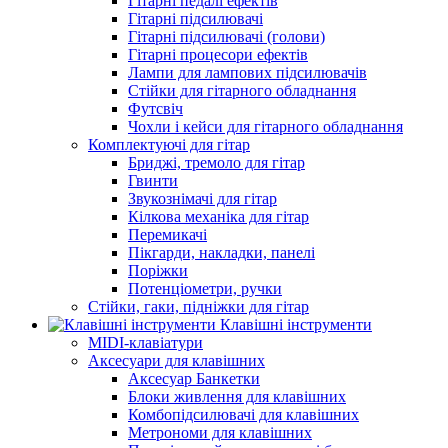
Гітарні педалі ефектів
Гітарні підсилювачі
Гітарні підсилювачі (голови)
Гітарні процесори ефектів
Лампи для лампових підсилювачів
Стійки для гітарного обладнання
Футсвіч
Чохли і кейси для гітарного обладнання
Комплектуючі для гітар
Бриджі, тремоло для гітар
Гвинти
Звукознімачі для гітар
Кілкова механіка для гітар
Перемикачі
Пікгарди, накладки, панелі
Поріжки
Потенціометри, ручки
Стійки, гаки, підніжки для гітар
Клавішні інструменти
MIDI-клавіатури
Аксесуари для клавішних
Аксесуар Банкетки
Блоки живлення для клавішних
Комбопідсилювачі для клавішних
Метрономи для клавішних