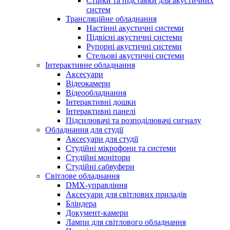
Стійки та підставки для акустичних
систем
Трансляційне обладнання
Настінні акустичні системи
Підвісні акустичні системи
Рупорні акустичні системи
Стельові акустичні системи
Інтерактивне обладнання
Аксесуари
Відеокамери
Відеообладнання
Інтерактивні дошки
Інтерактивні панелі
Підсилювачі та розподілювачі сигналу
Обладнання для студії
Аксесуари для студії
Студійні мікрофони та системи
Студійні монітори
Студійні сабвуфери
Світлове обладнання
DMX-управління
Аксесуари для світлових приладів
Бліндера
Документ-камери
Лампи для світлового обладнання