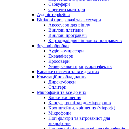
Сабвуфери
Сценічні монітори
Аудіоінтерфейси
Вінілові програвачі та аксесуари
Аксесуари для вінілу
Вінілові платівки
Вінілові програвачі
Картриджі для вінілових програвачів
Звукові обробки
Аудіо компресори
Еквалайзери
Кросовери
Універсальні процесори ефектів
Караоке системи та все для них
Комутаційне обладнання
Директ-бокси
Сплітери
Мікрофони та все до них
Блоки живлення
Капсулі, решітки до мікрофонів
Кронштейни, кріплення (мікроф.)
Мікрофони
Поп-фільтри та вітрозахист для
мікрофонів
Попередні підсилювачі для мікрофонів