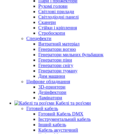
Пари і прожектори
Рухомі голови
Світлові прилади
Світлодіодні панелі
Сканери
Стійки і кріплення
Стробоскопи
Спецефекти
Витратний матеріал
Генератори вогню
Генератори мильних бульбашок
Генератори піни
Генератори снігу
Генератори туману
Дим машини
Цифрове обладнання
3D-принтери
Дезінфектори
Ламінатори
Кабелі та роз'єми
Готовий кабель
Готовий Кабель DMX
Інструментальний кабель
Інший кабель
Кабель акустичний