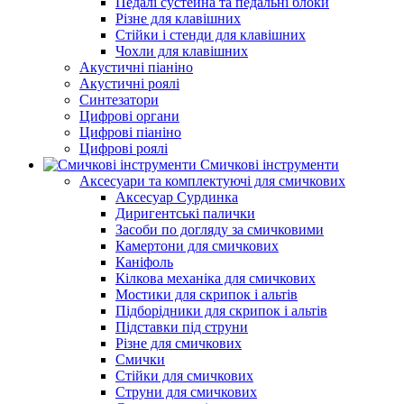
Педалі сустейна та педальні блоки
Різне для клавішних
Стійки і стенди для клавішних
Чохли для клавішних
Акустичні піаніно
Акустичні роялі
Синтезатори
Цифрові органи
Цифрові піаніно
Цифрові роялі
Смичкові інструменти
Аксесуари та комплектуючі для смичкових
Аксесуар Сурдинка
Диригентські палички
Засоби по догляду за смичковими
Камертони для смичкових
Каніфоль
Кілкова механіка для смичкових
Мостики для скрипок і альтів
Підборiдники для скрипок і альтів
Підставки під струни
Різне для смичкових
Смички
Стійки для смичкових
Струни для смичкових