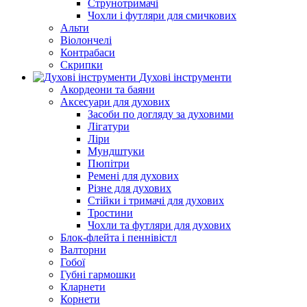
Струнотримачі
Чохли і футляри для смичкових
Альти
Віолончелі
Контрабаси
Скрипки
Духові інструменти
Акордеони та баяни
Аксесуари для духових
Засоби по догляду за духовими
Лігатури
Ліри
Мундштуки
Пюпітри
Ремені для духових
Різне для духових
Стійки і тримачі для духових
Тростини
Чохли та футляри для духових
Блок-флейта і пеннівістл
Валторни
Гобої
Губні гармошки
Кларнети
Корнети