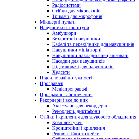
Радіосистеми
Стійки для мікрофонів
Тримачі для мікрофонів
Мікшерні пульти
Навушники і гарнітури
Амбушюри
Бездротові навушники
Кабелі та перехідники для навушників
Навушники мініатюрні
Навушники накладні спеціалізовані
Насадки для навушників
Підсилювачі для навушників
Хедсети
Підсилювачі потужності
Програвачі
Медіапрогравачі
Програмне забезпечення
Рекордери і все до них
Аксесуари для рекордерів
Рекордери, диктофони
Стійки і кріплення для звукового обладнання
Комплектуючі
Кронштейни і кріплення
Рекові стійки та кейси