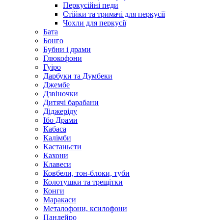
Перкусійні педи
Стійки та тримачі для перкусії
Чохли для перкусії
Бата
Бонго
Бубни і драми
Глюкофони
Гуіро
Дарбуки та Думбеки
Джембе
Дзвіночки
Дитячі барабани
Діджеріду
Ібо Драми
Кабаса
Калімби
Кастаньєти
Кахони
Клавеси
Ковбели, тон-блоки, туби
Колотушки та трещітки
Конги
Маракаси
Металофони, ксилофони
Пандейро