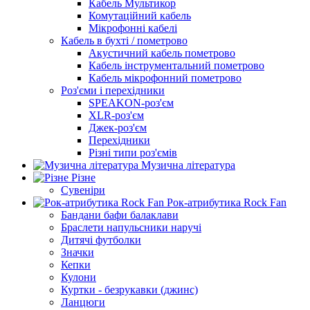
Кабель Мультикор
Комутаційний кабель
Мікрофонні кабелі
Кабель в бухті / пометрово
Акустичний кабель пометрово
Кабель інструментальний пометрово
Кабель мікрофонний пометрово
Роз'єми і перехідники
SPEAKON-роз'єм
XLR-роз'єм
Джек-роз'єм
Перехідники
Різні типи роз'ємів
Музична література
Різне
Сувеніри
Рок-атрибутика Rock Fan
Бандани бафи балаклави
Браслети напульсники наручі
Дитячі футболки
Значки
Кепки
Кулони
Куртки - безрукавки (джинс)
Ланцюги