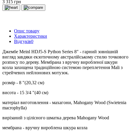
3 315 грн
Опис товару
Характеристики
Відгуків
0
Джембе Meinl HDJ5-S Python Series 8" - гарний зовнішній
вигляд завдяки екзотичному австралійському стилю точкового
розпису по дереву. Мембрана з вручну виробленої шкури
козла захищена традиційною системою переплетення Mali з
стрейчевих нейлонових мотузок.
розмір - 8 "(20,32 см)
висота - 15 3/4 "(40 см)
матеріал виготовлення - махагони, Mahogany Wood (Swietenia
macrophylla)
вирізаний з цілісного шматка дерева Mahogany Wood
мембрана - вручну вироблена шкура козла