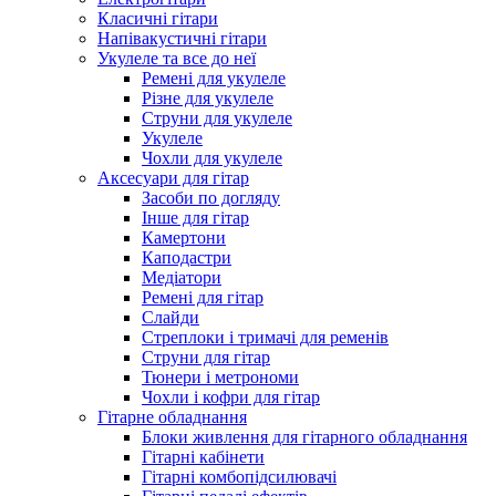
Класичні гітари
Напівакустичні гітари
Укулеле та все до неї
Ремені для укулеле
Різне для укулеле
Струни для укулеле
Укулеле
Чохли для укулеле
Аксесуари для гітар
Засоби по догляду
Інше для гітар
Камертони
Каподастри
Медіатори
Ремені для гітар
Слайди
Стреплоки і тримачі для ременів
Струни для гітар
Тюнери і метрономи
Чохли і кофри для гітар
Гітарне обладнання
Блоки живлення для гітарного обладнання
Гітарні кабінети
Гітарні комбопідсилювачі