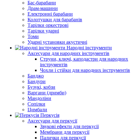
Бас-барабани
Драм-машини
Електронні барабани
Колотушки для барабанів
Тарілки оркестрові
Тарілки ударні
Томи
Ударні установки акустичні
Народні інструменти
Аксесуари для народних інструментів
Струни, ключі, каподастри для народних
інструментів
Чохли і стійки для народних інструментів
Банджо
Бандури
Бузукі, кобзи
Варгани (дримби)
Мандоліни
Сопілки
Цимбали
Перкусія
Аксесуари для перкусії
Звукові ефекти для перкусії
Мембрани для перкусії
Палички для перкусії