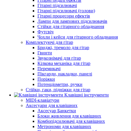
Гітарні педалі ефектів
Гітарні підсилювачі
Гітарні підсилювачі (голови)
Гітарні процесори ефектів
Лампи для лампових підсилювачів
Стійки для гітарного обладнання
Футсвіч
Чохли і кейси для гітарного обладнання
Комплектуючі для гітар
Бриджі, тремоло для гітар
Гвинти
Звукознімачі для гітар
Кілкова механіка для гітар
Перемикачі
Пікгарди, накладки, панелі
Поріжки
Потенціометри, ручки
Стійки, гаки, підніжки для гітар
Клавішні інструменти
MIDI-клавіатури
Аксесуари для клавішних
Аксесуар Банкетки
Блоки живлення для клавішних
Комбопідсилювачі для клавішних
Метрономи для клавішних