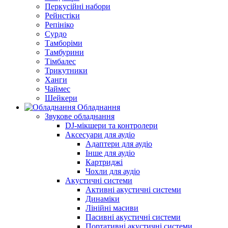
Перкусійні набори
Рейнстіки
Репініко
Сурдо
Тамборіми
Тамбурини
Тімбалес
Трикутники
Ханги
Чаймес
Шейкери
Обладнання
Звукове обладнання
DJ-мікшери та контролери
Аксесуари для аудіо
Адаптери для аудіо
Інше для аудіо
Картриджі
Чохли для аудіо
Акустичні системи
Активні акустичні системи
Динаміки
Лінійні масиви
Пасивні акустичні системи
Портативні акустичні системи