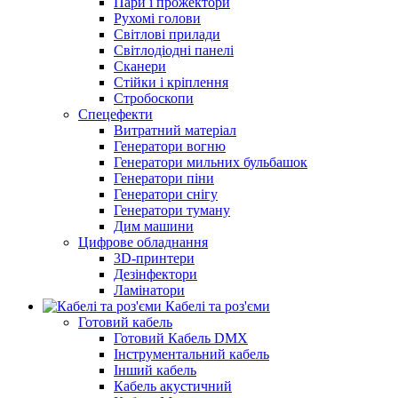
Пари і прожектори
Рухомі голови
Світлові прилади
Світлодіодні панелі
Сканери
Стійки і кріплення
Стробоскопи
Спецефекти
Витратний матеріал
Генератори вогню
Генератори мильних бульбашок
Генератори піни
Генератори снігу
Генератори туману
Дим машини
Цифрове обладнання
3D-принтери
Дезінфектори
Ламінатори
Кабелі та роз'єми
Готовий кабель
Готовий Кабель DMX
Інструментальний кабель
Інший кабель
Кабель акустичний