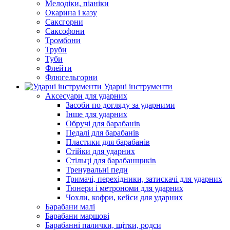
Мелодіки, піаніки
Окарина і казу
Саксгорни
Саксофони
Тромбони
Труби
Туби
Флейти
Флюгельгорни
Ударні інструменти
Аксесуари для ударних
Засоби по догляду за ударними
Інше для ударних
Обручі для барабанів
Педалі для барабанів
Пластики для барабанів
Стійки для ударних
Стільці для барабанщиків
Тренувальні педи
Тримачі, перехідники, затискачі для ударних
Тюнери і метрономи для ударних
Чохли, кофри, кейси для ударних
Барабани малі
Барабани маршові
Барабанні палички, щітки, родси