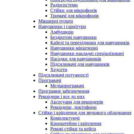
Радіосистеми
Стійки для мікрофонів
Тримачі для мікрофонів
Мікшерні пульти
Навушники і гарнітури
Амбушюри
Бездротові навушники
Кабелі та перехідники для навушників
Навушники мініатюрні
Навушники накладні спеціалізовані
Насадки для навушників
Підсилювачі для навушників
Хедсети
Підсилювачі потужності
Програвачі
Медіапрогравачі
Програмне забезпечення
Рекордери і все до них
Аксесуари для рекордерів
Рекордери, диктофони
Стійки і кріплення для звукового обладнання
Комплектуючі
Кронштейни і кріплення
Рекові стійки та кейси