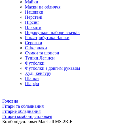
Майки
Маски на обличчя
Нашивки
Перстені
Пірсінг
Плакати
Подарункові набори значків
Рок-атрибутика Чашки
Сережки
Стікерпаки
Сумки та шопери
Туніки,Легінси
Футболки
Футболки з довгим рукавом
Худі, кенгуру
Шапки
Шарфи
Головна
Гітари та обладнання
Гітарне обладнання
Гітарні комбопідсилювачі
Комбопідсилювач Marshall MS-2R-E