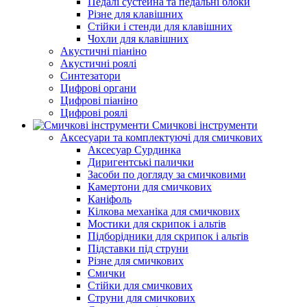
Педалі сустейна та педальні блоки
Різне для клавішних
Стійки і стенди для клавішних
Чохли для клавішних
Акустичні піаніно
Акустичні роялі
Синтезатори
Цифрові органи
Цифрові піаніно
Цифрові роялі
Смичкові інструменти
Аксесуари та комплектуючі для смичкових
Аксесуар Сурдинка
Диригентські палички
Засоби по догляду за смичковими
Камертони для смичкових
Каніфоль
Кілкова механіка для смичкових
Мостики для скрипок і альтів
Підборiдники для скрипок і альтів
Підставки під струни
Різне для смичкових
Смички
Стійки для смичкових
Струни для смичкових