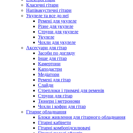
Класичні гітари
Напівакустичні гітари
Укулеле та все до неї
Ремені для укулеле
Різне для укулеле
Струни для укулеле
Укулеле
Чохли для укулеле
Аксесуари для гітар
Засоби по догляду
Інше для гітар
Камертони
Каподастри
Медіатори
Ремені для гітар
Слайди
Стреплоки і тримачі для ременів
Струни для гітар
Тюнери і метрономи
Чохли і кофри для гітар
Гітарне обладнання
Блоки живлення для гітарного обладнання
Гітарні кабінети
Гітарні комбопідсилювачі