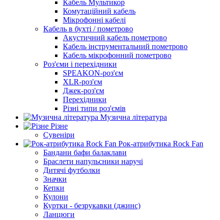
Кабель Мультикор
Комутаційний кабель
Мікрофонні кабелі
Кабель в бухті / пометрово
Акустичний кабель пометрово
Кабель інструментальний пометрово
Кабель мікрофонний пометрово
Роз'єми і перехідники
SPEAKON-роз'єм
XLR-роз'єм
Джек-роз'єм
Перехідники
Різні типи роз'ємів
Музична література
Різне
Сувеніри
Рок-атрибутика Rock Fan
Бандани бафи балаклави
Браслети напульсники наручі
Дитячі футболки
Значки
Кепки
Кулони
Куртки - безрукавки (джинс)
Ланцюги