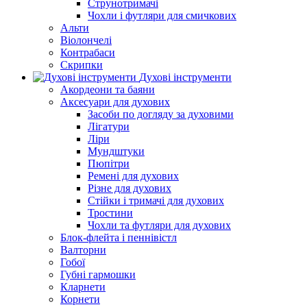
Струнотримачі
Чохли і футляри для смичкових
Альти
Віолончелі
Контрабаси
Скрипки
Духові інструменти
Акордеони та баяни
Аксесуари для духових
Засоби по догляду за духовими
Лігатури
Ліри
Мундштуки
Пюпітри
Ремені для духових
Різне для духових
Стійки і тримачі для духових
Тростини
Чохли та футляри для духових
Блок-флейта і пеннівістл
Валторни
Гобої
Губні гармошки
Кларнети
Корнети