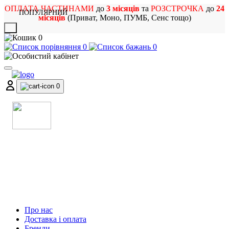
ОПЛАТА ЧАСТИНАМИ
до
3 місяців
та
РОЗСТРОЧКА
до
24
ПОПУЛЯРНИЙ
місяців
(Приват, Моно, ПУМБ, Сенс тощо)
X
0
0
0
0
МАГАЗИН
МУЗИЧНИХ ІНСТРУМЕНТІВ
ТА РОК АТРИБУТИКИ
Про нас
Доставка і оплата
Бренди