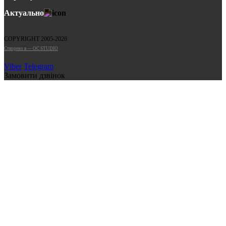
Актуально
COPYRIGHT 2005-2026
Cтворено в — OC STUDIO
Viber
Telegram
Замовити дзвінок