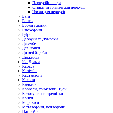
Перкусійні педи
Стійки та тримачі для перкусії
Чохли для перкусії
Бата
Бонго
Бубни і драми
Глюкофони
Гуіро
Дарбуки та Думбеки
Джембе
Дзвіночки
Дитячі барабани
Діджеріду
Ібо Драми
Кабаса
Калімби
Кастаньєти
Кахони
Клавеси
Ковбели, тон-блоки, туби
Колотушки та трещітки
Конги
Маракаси
Металофони, ксилофони
Пандейро