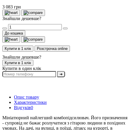
3 083 грн
Знайшли дешевше?
До кошика
Купити в 1 клік
Розстрочка online
Знайшли дешевше?
Купити в 1 клік
Купити в один клік
➔
Опис товару
Характеристики
Відгуків
0
Мініатюрний найлегший комбопідсилювач.
Його призначення
- супровід не бажає розлучатися з гітарою людини в похідних
умовах.
На дачі, на вулиці, в поїзді, літаку, на курорті, в