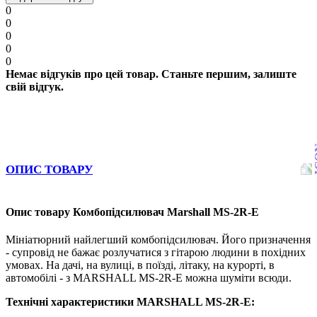
0
0
0
0
0
Немає відгуків про цей товар. Станьте першим, залиште
свій відгук.
ОПИС ТОВАРУ
Опис товару Комбопідсилювач Marshall MS-2R-E
Мініатюрний найлегший комбопідсилювач.
Його призначення
- супровід не бажає розлучатися з гітарою людини в похідних
умовах.
На дачі, на вулиці, в поїзді, літаку, на курорті, в
автомобілі - з MARSHALL MS-2R-E можна шуміти всюди.
Технічні характеристики MARSHALL MS-2R-E: