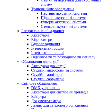
Стійки та підставки для акустичних
систем
Трансляційне обладнання
Настінні акустичні системи
Підвісні акустичні системи
Рупорні акустичні системи
Стельові акустичні системи
Інтерактивне обладнання
Аксесуари
Відеокамери
Відеообладнання
Інтерактивні дошки
Інтерактивні панелі
Підсилювачі та розподілювачі сигналу
Обладнання для студії
Аксесуари для студії
Студійні мікрофони та системи
Студійні монітори
Студійні сабвуфери
Світлове обладнання
DMX-управління
Аксесуари для світлових приладів
Бліндера
Документ-камери
Лампи для світлового обладнання