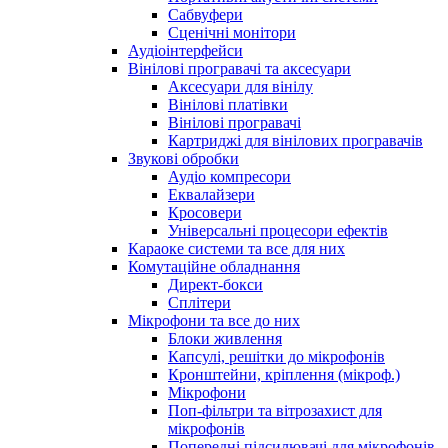
Сабвуфери
Сценічні монітори
Аудіоінтерфейси
Вінілові програвачі та аксесуари
Аксесуари для вінілу
Вінілові платівки
Вінілові програвачі
Картриджі для вінілових програвачів
Звукові обробки
Аудіо компресори
Еквалайзери
Кросовери
Універсальні процесори ефектів
Караоке системи та все для них
Комутаційне обладнання
Директ-бокси
Сплітери
Мікрофони та все до них
Блоки живлення
Капсулі, решітки до мікрофонів
Кронштейни, кріплення (мікроф.)
Мікрофони
Поп-фільтри та вітрозахист для
мікрофонів
Попередні підсилювачі для мікрофонів