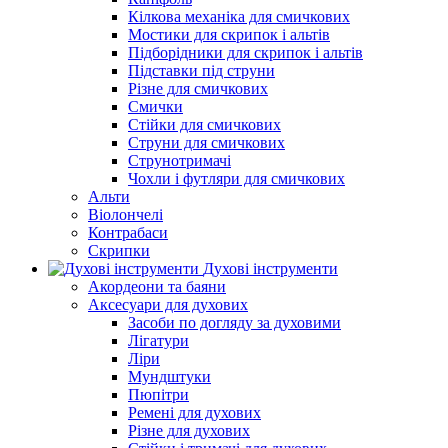
Кілкова механіка для смичкових
Мостики для скрипок і альтів
Підборiдники для скрипок і альтів
Підставки під струни
Різне для смичкових
Смички
Стійки для смичкових
Струни для смичкових
Струнотримачі
Чохли і футляри для смичкових
Альти
Віолончелі
Контрабаси
Скрипки
Духові інструменти
Акордеони та баяни
Аксесуари для духових
Засоби по догляду за духовими
Лігатури
Ліри
Мундштуки
Пюпітри
Ремені для духових
Різне для духових