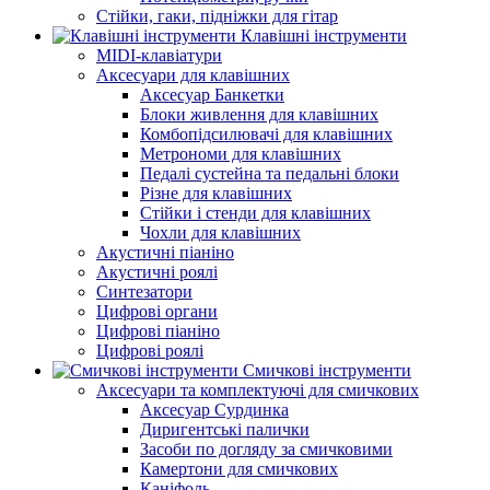
Стійки, гаки, підніжки для гітар
Клавішні інструменти
MIDI-клавіатури
Аксесуари для клавішних
Аксесуар Банкетки
Блоки живлення для клавішних
Комбопідсилювачі для клавішних
Метрономи для клавішних
Педалі сустейна та педальні блоки
Різне для клавішних
Стійки і стенди для клавішних
Чохли для клавішних
Акустичні піаніно
Акустичні роялі
Синтезатори
Цифрові органи
Цифрові піаніно
Цифрові роялі
Смичкові інструменти
Аксесуари та комплектуючі для смичкових
Аксесуар Сурдинка
Диригентські палички
Засоби по догляду за смичковими
Камертони для смичкових
Каніфоль