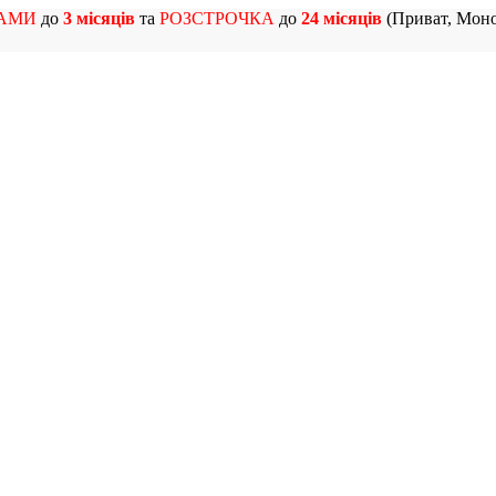
АМИ
до
3 місяців
та
РОЗСТРОЧКА
до
24 місяців
(Приват, Моно