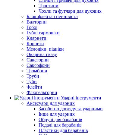
Стійки і тримачі для духових
Тростини
Чохли та футляри для духових
Блок-флейта і пеннівістл
Валторни
Гобої
Губні гармошки
Кларнети
Корнети
Мелодіки, піаніки
Окарина і казу
Саксгорни
Саксофони
Тромбони
Труби
Туби
Флейти
Флюгельгорни
Ударні інструменти
Аксесуари для ударних
Засоби по догляду за ударними
Інше для ударних
Обручі для барабанів
Педалі для барабанів
Пластики для барабанів