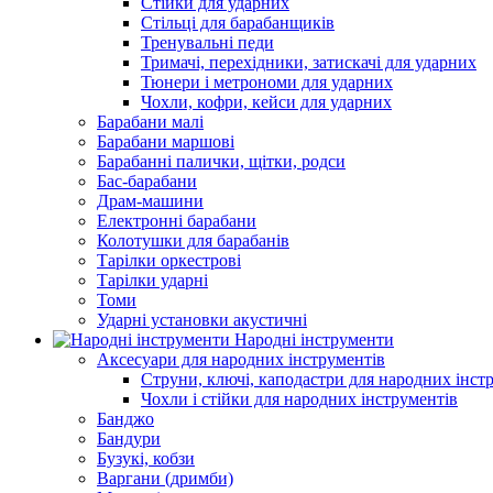
Стійки для ударних
Стільці для барабанщиків
Тренувальні педи
Тримачі, перехідники, затискачі для ударних
Тюнери і метрономи для ударних
Чохли, кофри, кейси для ударних
Барабани малі
Барабани маршові
Барабанні палички, щітки, родси
Бас-барабани
Драм-машини
Електронні барабани
Колотушки для барабанів
Тарілки оркестрові
Тарілки ударні
Томи
Ударні установки акустичні
Народні інструменти
Аксесуари для народних інструментів
Струни, ключі, каподастри для народних інст
Чохли і стійки для народних інструментів
Банджо
Бандури
Бузукі, кобзи
Варгани (дримби)