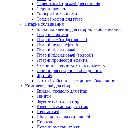
Стреплоки і тримачі для ременів
Струни для гітар
Тюнери і метрономи
Чохли і кофри для гітар
Гітарне обладнання
Блоки живлення для гітарного обладнання
Гітарні кабінети
Гітарні комбопідсилювачі
Гітарні педалі ефектів
Гітарні підсилювачі
Гітарні підсилювачі (голови)
Гітарні процесори ефектів
Лампи для лампових підсилювачів
Стійки для гітарного обладнання
Футсвіч
Чохли і кейси для гітарного обладнання
Комплектуючі для гітар
Бриджі, тремоло для гітар
Гвинти
Звукознімачі для гітар
Кілкова механіка для гітар
Перемикачі
Пікгарди, накладки, панелі
Поріжки
Потенціометри, ручки