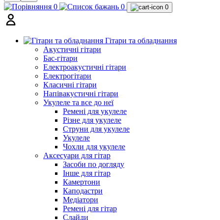
0
0
0
Гітари та обладнання
Акустичні гітари
Бас-гітари
Електроакустичні гітари
Електрогітари
Класичні гітари
Напівакустичні гітари
Укулеле та все до неї
Ремені для укулеле
Різне для укулеле
Струни для укулеле
Укулеле
Чохли для укулеле
Аксесуари для гітар
Засоби по догляду
Інше для гітар
Камертони
Каподастри
Медіатори
Ремені для гітар
Слайди