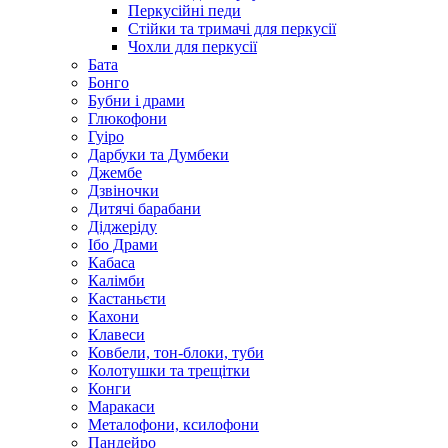
Перкусійні педи
Стійки та тримачі для перкусії
Чохли для перкусії
Бата
Бонго
Бубни і драми
Глюкофони
Гуіро
Дарбуки та Думбеки
Джембе
Дзвіночки
Дитячі барабани
Діджеріду
Ібо Драми
Кабаса
Калімби
Кастаньєти
Кахони
Клавеси
Ковбели, тон-блоки, туби
Колотушки та трещітки
Конги
Маракаси
Металофони, ксилофони
Пандейро