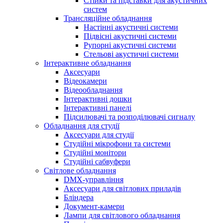
Стійки та підставки для акустичних
систем
Трансляційне обладнання
Настінні акустичні системи
Підвісні акустичні системи
Рупорні акустичні системи
Стельові акустичні системи
Інтерактивне обладнання
Аксесуари
Відеокамери
Відеообладнання
Інтерактивні дошки
Інтерактивні панелі
Підсилювачі та розподілювачі сигналу
Обладнання для студії
Аксесуари для студії
Студійні мікрофони та системи
Студійні монітори
Студійні сабвуфери
Світлове обладнання
DMX-управління
Аксесуари для світлових приладів
Бліндера
Документ-камери
Лампи для світлового обладнання