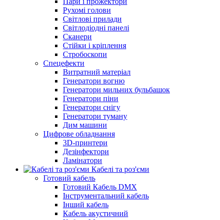
Пари і прожектори
Рухомі голови
Світлові прилади
Світлодіодні панелі
Сканери
Стійки і кріплення
Стробоскопи
Спецефекти
Витратний матеріал
Генератори вогню
Генератори мильних бульбашок
Генератори піни
Генератори снігу
Генератори туману
Дим машини
Цифрове обладнання
3D-принтери
Дезінфектори
Ламінатори
Кабелі та роз'єми
Готовий кабель
Готовий Кабель DMX
Інструментальний кабель
Інший кабель
Кабель акустичний