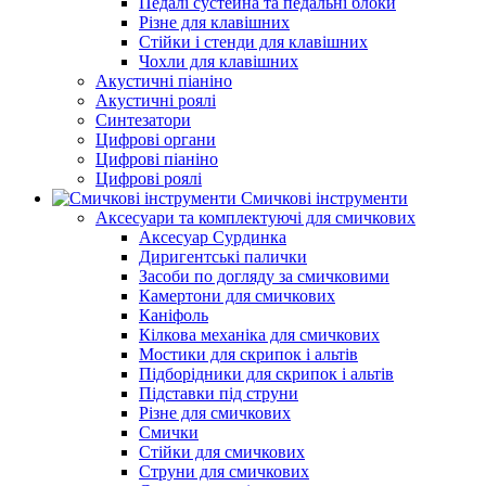
Педалі сустейна та педальні блоки
Різне для клавішних
Стійки і стенди для клавішних
Чохли для клавішних
Акустичні піаніно
Акустичні роялі
Синтезатори
Цифрові органи
Цифрові піаніно
Цифрові роялі
Смичкові інструменти
Аксесуари та комплектуючі для смичкових
Аксесуар Сурдинка
Диригентські палички
Засоби по догляду за смичковими
Камертони для смичкових
Каніфоль
Кілкова механіка для смичкових
Мостики для скрипок і альтів
Підборiдники для скрипок і альтів
Підставки під струни
Різне для смичкових
Смички
Стійки для смичкових
Струни для смичкових