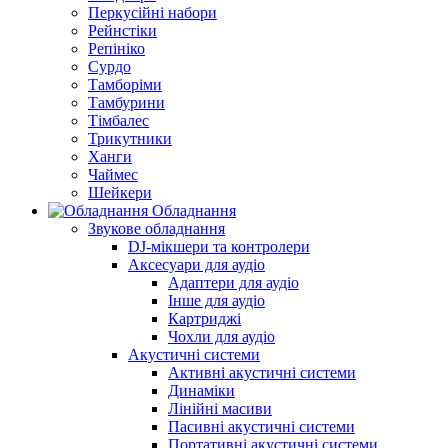
Перкусійні набори
Рейнстіки
Репініко
Сурдо
Тамборіми
Тамбурини
Тімбалес
Трикутники
Ханги
Чаймес
Шейкери
Обладнання
Звукове обладнання
DJ-мікшери та контролери
Аксесуари для аудіо
Адаптери для аудіо
Інше для аудіо
Картриджі
Чохли для аудіо
Акустичні системи
Активні акустичні системи
Динаміки
Лінійні масиви
Пасивні акустичні системи
Портативні акустичні системи