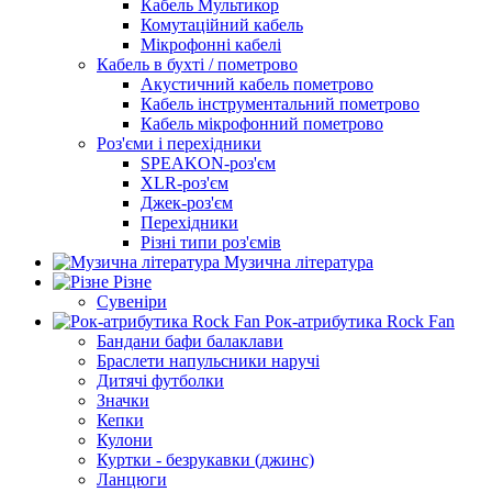
Кабель Мультикор
Комутаційний кабель
Мікрофонні кабелі
Кабель в бухті / пометрово
Акустичний кабель пометрово
Кабель інструментальний пометрово
Кабель мікрофонний пометрово
Роз'єми і перехідники
SPEAKON-роз'єм
XLR-роз'єм
Джек-роз'єм
Перехідники
Різні типи роз'ємів
Музична література
Різне
Сувеніри
Рок-атрибутика Rock Fan
Бандани бафи балаклави
Браслети напульсники наручі
Дитячі футболки
Значки
Кепки
Кулони
Куртки - безрукавки (джинс)
Ланцюги