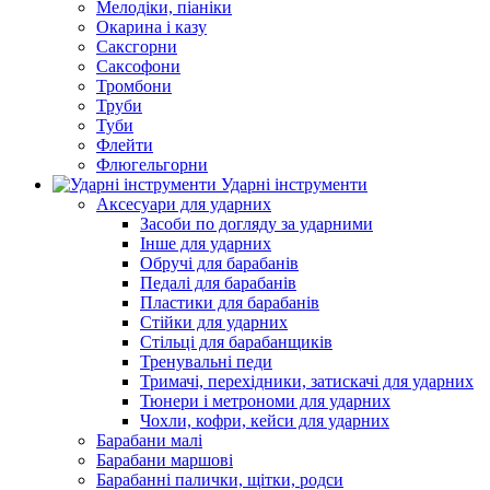
Мелодіки, піаніки
Окарина і казу
Саксгорни
Саксофони
Тромбони
Труби
Туби
Флейти
Флюгельгорни
Ударні інструменти
Аксесуари для ударних
Засоби по догляду за ударними
Інше для ударних
Обручі для барабанів
Педалі для барабанів
Пластики для барабанів
Стійки для ударних
Стільці для барабанщиків
Тренувальні педи
Тримачі, перехідники, затискачі для ударних
Тюнери і метрономи для ударних
Чохли, кофри, кейси для ударних
Барабани малі
Барабани маршові
Барабанні палички, щітки, родси