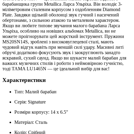
барабанщика групи Metallica Ларса Ульріха. Він володіє 3-
міліметровим сталевим корпусом з оздобленням Diamond
Plate. Завдяки щільній оболонці звук гучний і насичений
обертонами, з сильною атакою та металевим характером.
Якщо ви любите типове звучання малого барабана Ларса
Ульріха, особливо на новіших альбомах Metallica, ви не
можете проігнорувати цей жорсткий інструмент. Пружини
MS20SN14S, зроблені з високовуглецевої сталі, мають
чудовий відгук навіть при меншій силі удару. Масивні литі
обручі додатково фокусують звук і заокруглюють занадто
яскравий, сухий саунд. Якщо ви шукаєте малий барабан для
важких музичних стилів і роботи з неймовірною гучністю,
тоді TAMA LU1465N — це ідеальний вибір для вас!
Характеристики
Тип:
Малий барабан
Серія:
Signature
Розміри корпусу:
14 х 6.5"
Матеріал:
Сталь
Колір:
Срібний