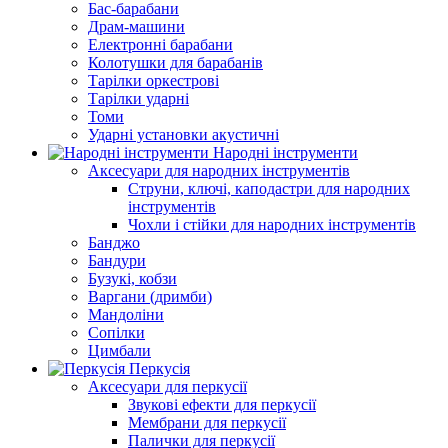
Бас-барабани
Драм-машини
Електронні барабани
Колотушки для барабанів
Тарілки оркестрові
Тарілки ударні
Томи
Ударні установки акустичні
Народні інструменти
Аксесуари для народних інструментів
Струни, ключі, каподастри для народних
інструментів
Чохли і стійки для народних інструментів
Банджо
Бандури
Бузукі, кобзи
Варгани (дримби)
Мандоліни
Сопілки
Цимбали
Перкусія
Аксесуари для перкусії
Звукові ефекти для перкусії
Мембрани для перкусії
Палички для перкусії