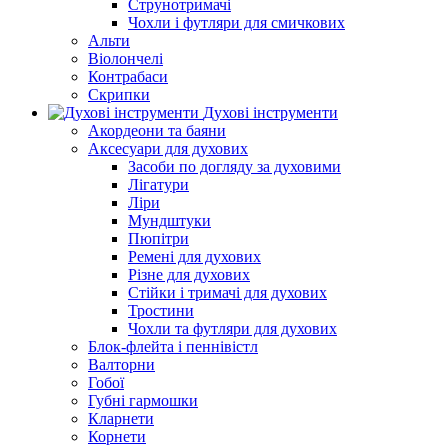
Струнотримачі
Чохли і футляри для смичкових
Альти
Віолончелі
Контрабаси
Скрипки
Духові інструменти
Акордеони та баяни
Аксесуари для духових
Засоби по догляду за духовими
Лігатури
Ліри
Мундштуки
Пюпітри
Ремені для духових
Різне для духових
Стійки і тримачі для духових
Тростини
Чохли та футляри для духових
Блок-флейта і пеннівістл
Валторни
Гобої
Губні гармошки
Кларнети
Корнети