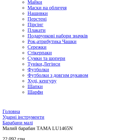
Майки
Маски на обличчя
Нашивки
Перстені
Пірсінг
Плакати
Подарункові набори значків
Рок-атрибутика Чашки
Сережки
Стікерпаки
Сумки та шопери
Туніки,Легінси
Футболки
Футболки з довгим рукавом
Худі, кенгуру
Шапки
Шарфи
Головна
Ударні інструменти
Барабани малі
Малий барабан TAMA LU1465N
22 092 грн