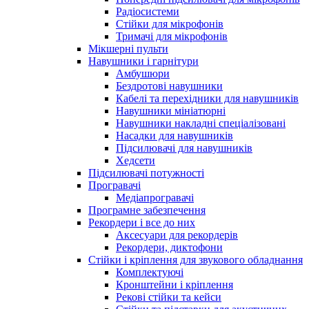
Радіосистеми
Стійки для мікрофонів
Тримачі для мікрофонів
Мікшерні пульти
Навушники і гарнітури
Амбушюри
Бездротові навушники
Кабелі та перехідники для навушників
Навушники мініатюрні
Навушники накладні спеціалізовані
Насадки для навушників
Підсилювачі для навушників
Хедсети
Підсилювачі потужності
Програвачі
Медіапрогравачі
Програмне забезпечення
Рекордери і все до них
Аксесуари для рекордерів
Рекордери, диктофони
Стійки і кріплення для звукового обладнання
Комплектуючі
Кронштейни і кріплення
Рекові стійки та кейси