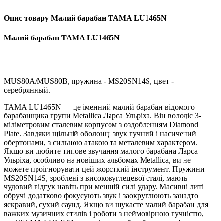
Опис товару Малий барабан TAMA LU1465N
Малий барабан TAMA LU1465N
MUS80A/MUS80B, пружина - MS20SN14S, цвет -
серебрянный.
TAMA LU1465N — це іменний малий барабан відомого
барабанщика групи Metallica Ларса Ульріха. Він володіє 3-
міліметровим сталевим корпусом з оздобленням Diamond
Plate. Завдяки щільній оболонці звук гучний і насичений
обертонами, з сильною атакою та металевим характером.
Якщо ви любите типове звучання малого барабана Ларса
Ульріха, особливо на новіших альбомах Metallica, ви не
можете проігнорувати цей жорсткий інструмент. Пружини
MS20SN14S, зроблені з високовуглецевої сталі, мають
чудовий відгук навіть при меншій силі удару. Масивні литі
обручі додатково фокусують звук і заокруглюють занадто
яскравий, сухий саунд. Якщо ви шукаєте малий барабан для
важких музичних стилів і роботи з неймовірною гучністю,