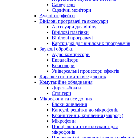
Сабвуфери
Сценічні монітори
Аудіоінтерфейси
Вінілові програвачі та аксесуари
Аксесуари для вінілу
Вінілові платівки
Вінілові програвачі
Картриджі для вінілових програвачів
Звукові обробки
Аудіо компресори
Еквалайзери
Кросовери
Універсальні процесори ефектів
Караоке системи та все для них
Комутаційне обладнання
Директ-бокси
Сплітери
Мікрофони та все до них
Блоки живлення
Капсулі, решітки до мікрофонів
Кронштейни, кріплення (мікроф.)
Мікрофони
Поп-фільтри та вітрозахист для
мікрофонів
Попередні підсилювачі для мікрофонів