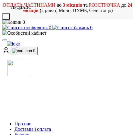
ОПЛАТА ЧАСТИНАМИ
до
3 місяців
та
РОЗСТРОЧКА
до
24
ПРОДАНО
місяців
(Приват, Моно, ПУМБ, Сенс тощо)
X
0
0
0
0
МАГАЗИН
МУЗИЧНИХ ІНСТРУМЕНТІВ
ТА РОК АТРИБУТИКИ
Про нас
Доставка і оплата
Бренди