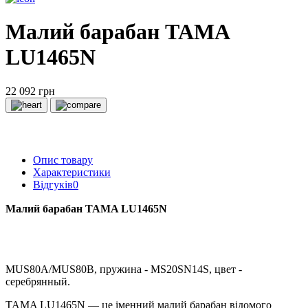
Малий барабан TAMA
LU1465N
22 092 грн
Опис товару
Характеристики
Відгуків
0
Малий барабан TAMA LU1465N
MUS80A/MUS80B, пружина - MS20SN14S, цвет -
серебрянный.
TAMA LU1465N — це іменний малий барабан відомого