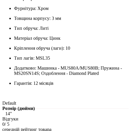
Фурнітура:
Хром
Товщина корпусу:
3 мм
Тип обруча:
Литі
Матеріал обруча:
Цинк
Кріплення обруча (лаги):
10
Тип лагів:
MSL35
Додатково:
Машинка - MUS80A/MUS80B; Пружина -
MS20SN14S; Оздоблення - Diamond Plated
Гарантія:
12 місяців
Default
Розмір (дюйми)
14"
Відгуки
0
/ 5
середній рейтинг товара