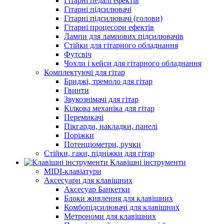
Гітарні педалі ефектів
Гітарні підсилювачі
Гітарні підсилювачі (голови)
Гітарні процесори ефектів
Лампи для лампових підсилювачів
Стійки для гітарного обладнання
Футсвіч
Чохли і кейси для гітарного обладнання
Комплектуючі для гітар
Бриджі, тремоло для гітар
Гвинти
Звукознімачі для гітар
Кілкова механіка для гітар
Перемикачі
Пікгарди, накладки, панелі
Поріжки
Потенціометри, ручки
Стійки, гаки, підніжки для гітар
Клавішні інструменти
MIDI-клавіатури
Аксесуари для клавішних
Аксесуар Банкетки
Блоки живлення для клавішних
Комбопідсилювачі для клавішних
Метрономи для клавішних