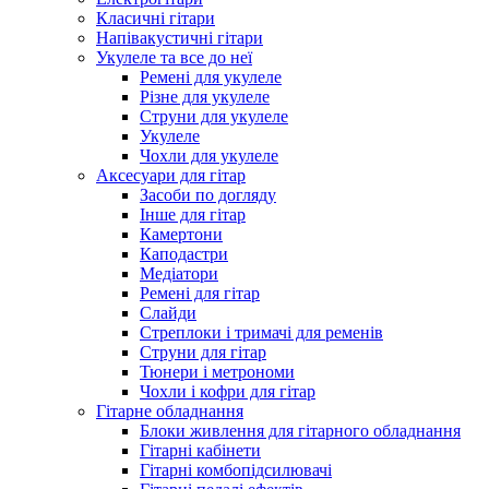
Класичні гітари
Напівакустичні гітари
Укулеле та все до неї
Ремені для укулеле
Різне для укулеле
Струни для укулеле
Укулеле
Чохли для укулеле
Аксесуари для гітар
Засоби по догляду
Інше для гітар
Камертони
Каподастри
Медіатори
Ремені для гітар
Слайди
Стреплоки і тримачі для ременів
Струни для гітар
Тюнери і метрономи
Чохли і кофри для гітар
Гітарне обладнання
Блоки живлення для гітарного обладнання
Гітарні кабінети
Гітарні комбопідсилювачі