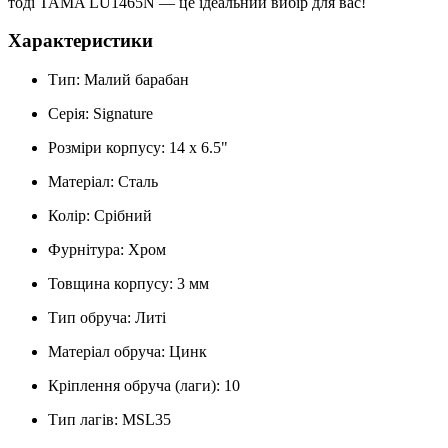
тоді TAMA LU1465N — це ідеальний вибір для вас!
Характеристики
Тип:
Малий барабан
Серія:
Signature
Розміри корпусу:
14 х 6.5"
Матеріал:
Сталь
Колір:
Срібний
Фурнітура:
Хром
Товщина корпусу:
3 мм
Тип обруча:
Литі
Матеріал обруча:
Цинк
Кріплення обруча (лаги):
10
Тип лагів:
MSL35