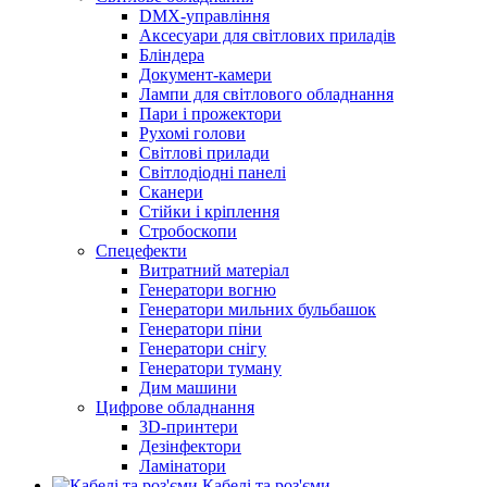
DMX-управління
Аксесуари для світлових приладів
Бліндера
Документ-камери
Лампи для світлового обладнання
Пари і прожектори
Рухомі голови
Світлові прилади
Світлодіодні панелі
Сканери
Стійки і кріплення
Стробоскопи
Спецефекти
Витратний матеріал
Генератори вогню
Генератори мильних бульбашок
Генератори піни
Генератори снігу
Генератори туману
Дим машини
Цифрове обладнання
3D-принтери
Дезінфектори
Ламінатори
Кабелі та роз'єми