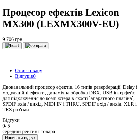
Процесор ефектів Lexicon
MX300 (LEXMX300V-EU)
9 706 грн
Опис товару
Відгуків
0
Двоканальний процесор ефектів, 16 типів реверберації, Delay і
модуляційні ефекти, динамічна обробка DBX, USB інтерфейс
для підключення до комп'ютера в якості `апаратного плагіна`,
SPDIF вхід / вихід, MIDI IN і THRU, SPDIF вхід / вихід, XLR і
TRS роз'єми
Відгуки
0
/ 5
середній рейтинг товара
Написати відгук