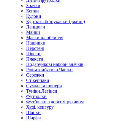
Дитячі футболки
Значки
Кепки
Кулони
Куртки - безрукавки (джинс)
Ланцюги
Майки
Маски на обличчя
Нашивки
Перстені
Пірсінг
Плакати
Подарункові набори значків
Рок-атрибутика Чашки
Сережки
Стікерпаки
Сумки та шопери
Туніки,Легінси
Футболки
Футболки з довгим рукавом
Худі, кенгуру
Шапки
Шарфи