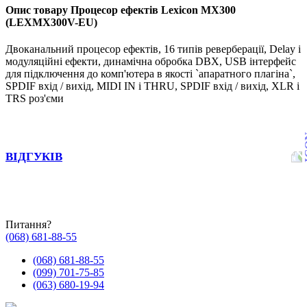
Опис товару Процесор ефектів Lexicon MX300
(LEXMX300V-EU)
Двоканальний процесор ефектів, 16 типів реверберації, Delay і
модуляційні ефекти, динамічна обробка DBX, USB інтерфейс
для підключення до комп'ютера в якості `апаратного плагіна`,
SPDIF вхід / вихід, MIDI IN і THRU, SPDIF вхід / вихід, XLR і
TRS роз'єми
ВІДГУКІВ
Питання?
(068) 681-88-55
(068) 681-88-55
(099) 701-75-85
(063) 680-19-94