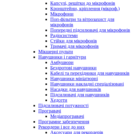
Капсулі, решітки до мікрофонів
Кронштейни, кріплення (мікроф.)
Мікрофони
Поп-фільтри та вітрозахист для
мікрофонів
Попередні підсилювачі для мікрофонів
Радіосистеми
Стійки для мікрофонів
Тримачі для мікрофонів
Мікшерні пульти
Навушники і гарнітури
Амбушюри
Бездротові навушники
Кабелі та перехідники для навушників
Навушники мініатюрні
Навушники накладні спеціалізовані
Насадки для навушників
Підсилювачі для навушників
Хедсети
Підсилювачі потужності
Програвачі
Медіапрогравачі
Програмне забезпечення
Рекордери і все до них
Аксесуари для рекордерів