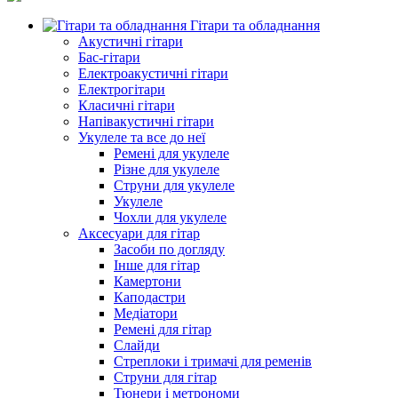
Гітари та обладнання
Акустичні гітари
Бас-гітари
Електроакустичні гітари
Електрогітари
Класичні гітари
Напівакустичні гітари
Укулеле та все до неї
Ремені для укулеле
Різне для укулеле
Струни для укулеле
Укулеле
Чохли для укулеле
Аксесуари для гітар
Засоби по догляду
Інше для гітар
Камертони
Каподастри
Медіатори
Ремені для гітар
Слайди
Стреплоки і тримачі для ременів
Струни для гітар
Тюнери і метрономи