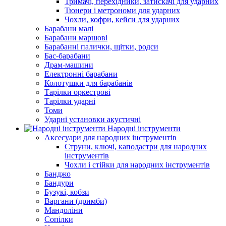
Тримачі, перехідники, затискачі для ударних
Тюнери і метрономи для ударних
Чохли, кофри, кейси для ударних
Барабани малі
Барабани маршові
Барабанні палички, щітки, родси
Бас-барабани
Драм-машини
Електронні барабани
Колотушки для барабанів
Тарілки оркестрові
Тарілки ударні
Томи
Ударні установки акустичні
Народні інструменти
Аксесуари для народних інструментів
Струни, ключі, каподастри для народних
інструментів
Чохли і стійки для народних інструментів
Банджо
Бандури
Бузукі, кобзи
Варгани (дримби)
Мандоліни
Сопілки