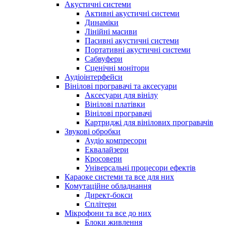
Акустичні системи
Активні акустичні системи
Динаміки
Лінійні масиви
Пасивні акустичні системи
Портативні акустичні системи
Сабвуфери
Сценічні монітори
Аудіоінтерфейси
Вінілові програвачі та аксесуари
Аксесуари для вінілу
Вінілові платівки
Вінілові програвачі
Картриджі для вінілових програвачів
Звукові обробки
Аудіо компресори
Еквалайзери
Кросовери
Універсальні процесори ефектів
Караоке системи та все для них
Комутаційне обладнання
Директ-бокси
Сплітери
Мікрофони та все до них
Блоки живлення