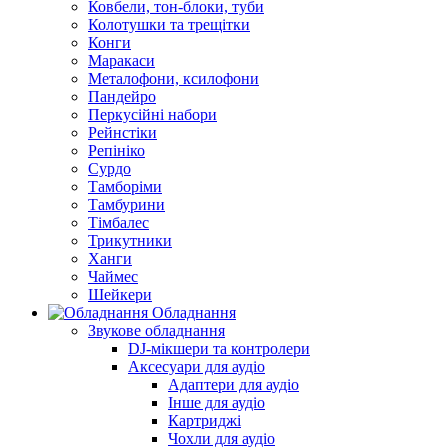
Ковбели, тон-блоки, туби
Колотушки та трещітки
Конги
Маракаси
Металофони, ксилофони
Пандейро
Перкусійні набори
Рейнстіки
Репініко
Сурдо
Тамборіми
Тамбурини
Тімбалес
Трикутники
Ханги
Чаймес
Шейкери
Обладнання
Звукове обладнання
DJ-мікшери та контролери
Аксесуари для аудіо
Адаптери для аудіо
Інше для аудіо
Картриджі
Чохли для аудіо