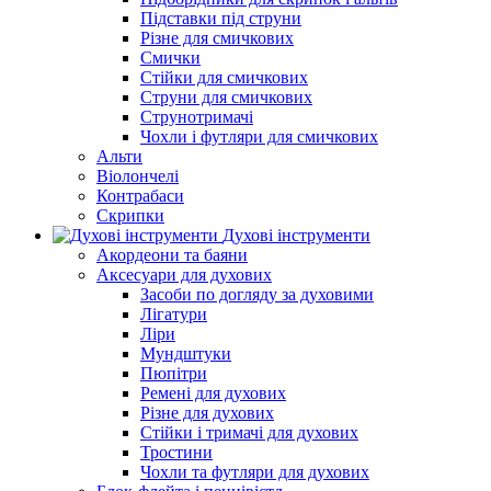
Підставки під струни
Різне для смичкових
Смички
Стійки для смичкових
Струни для смичкових
Струнотримачі
Чохли і футляри для смичкових
Альти
Віолончелі
Контрабаси
Скрипки
Духові інструменти
Акордеони та баяни
Аксесуари для духових
Засоби по догляду за духовими
Лігатури
Ліри
Мундштуки
Пюпітри
Ремені для духових
Різне для духових
Стійки і тримачі для духових
Тростини
Чохли та футляри для духових