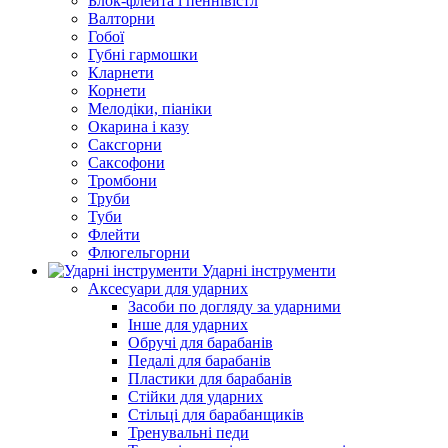
Блок-флейта і пеннівістл
Валторни
Гобої
Губні гармошки
Кларнети
Корнети
Мелодіки, піаніки
Окарина і казу
Саксгорни
Саксофони
Тромбони
Труби
Туби
Флейти
Флюгельгорни
Ударні інструменти
Аксесуари для ударних
Засоби по догляду за ударними
Інше для ударних
Обручі для барабанів
Педалі для барабанів
Пластики для барабанів
Стійки для ударних
Стільці для барабанщиків
Тренувальні педи