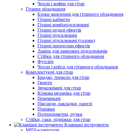
Чохли і кофри для гітар
Гітарне обладнання
Блоки живлення для гітарного обладнання
Гітарні кабінети
Гітарні комбопідсилювачі
Гітарні педалі ефектів
Гітарні підсилювачі
Гітарні підсилювачі (голови)
Гітарні процесори ефектів
Лампи для лампових підсилювачів
Стійки для гітарного обладнання
Футсвіч
Чохли і кейси для гітарного обладнання
Комплектуючі для гітар
Бриджі, тремоло для гітар
Гвинти
Звукознімачі для гітар
Кілкова механіка для гітар
Перемикачі
Пікгарди, накладки, панелі
Поріжки
Потенціометри, ручки
Стійки, гаки, підніжки для гітар
Клавішні інструменти
MIDI-клавіатури