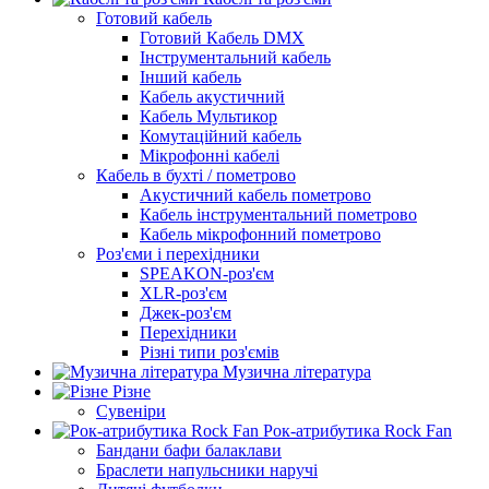
Готовий кабель
Готовий Кабель DMX
Інструментальний кабель
Інший кабель
Кабель акустичний
Кабель Мультикор
Комутаційний кабель
Мікрофонні кабелі
Кабель в бухті / пометрово
Акустичний кабель пометрово
Кабель інструментальний пометрово
Кабель мікрофонний пометрово
Роз'єми і перехідники
SPEAKON-роз'єм
XLR-роз'єм
Джек-роз'єм
Перехідники
Різні типи роз'ємів
Музична література
Різне
Сувеніри
Рок-атрибутика Rock Fan
Бандани бафи балаклави
Браслети напульсники наручі