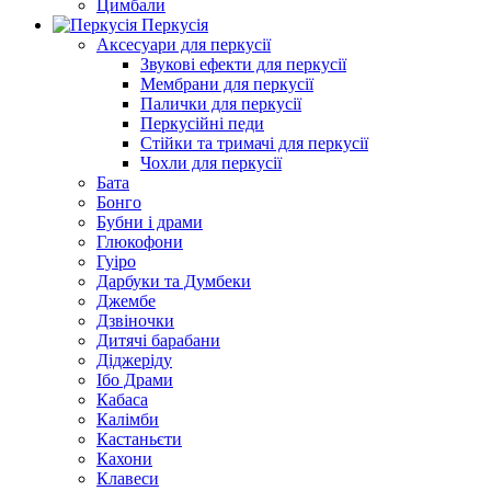
Цимбали
Перкусія
Аксесуари для перкусії
Звукові ефекти для перкусії
Мембрани для перкусії
Палички для перкусії
Перкусійні педи
Стійки та тримачі для перкусії
Чохли для перкусії
Бата
Бонго
Бубни і драми
Глюкофони
Гуіро
Дарбуки та Думбеки
Джембе
Дзвіночки
Дитячі барабани
Діджеріду
Ібо Драми
Кабаса
Калімби
Кастаньєти
Кахони
Клавеси