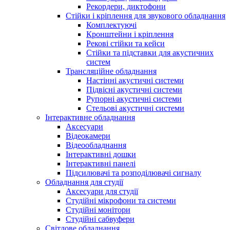
Рекордери, диктофони
Стійки і кріплення для звукового обладнання
Комплектуючі
Кронштейни і кріплення
Рекові стійки та кейси
Стійки та підставки для акустичних
систем
Трансляційне обладнання
Настінні акустичні системи
Підвісні акустичні системи
Рупорні акустичні системи
Стельові акустичні системи
Інтерактивне обладнання
Аксесуари
Відеокамери
Відеообладнання
Інтерактивні дошки
Інтерактивні панелі
Підсилювачі та розподілювачі сигналу
Обладнання для студії
Аксесуари для студії
Студійні мікрофони та системи
Студійні монітори
Студійні сабвуфери
Світлове обладнання