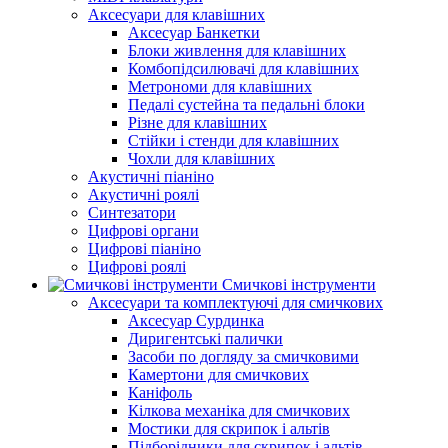
Аксесуари для клавішних
Аксесуар Банкетки
Блоки живлення для клавішних
Комбопідсилювачі для клавішних
Метрономи для клавішних
Педалі сустейна та педальні блоки
Різне для клавішних
Стійки і стенди для клавішних
Чохли для клавішних
Акустичні піаніно
Акустичні роялі
Синтезатори
Цифрові органи
Цифрові піаніно
Цифрові роялі
Смичкові інструменти
Аксесуари та комплектуючі для смичкових
Аксесуар Сурдинка
Диригентські палички
Засоби по догляду за смичковими
Камертони для смичкових
Каніфоль
Кілкова механіка для смичкових
Мостики для скрипок і альтів
Підборiдники для скрипок і альтів